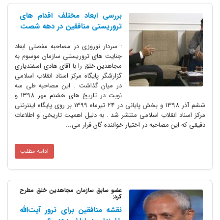
بررسی ابعاد مختلف اقدام های
تروریستی منافقین در دهه شصت
: سردار نوروزی در مصاحبه مفصلی ابعاد
جنایت های تروریستی سازمان موسوم به
مجاهدین خلق را با آقای هادی اسفندیاری
گزارشگر پایگاه مرکز اسناد انقلاب اسلامی
در میان گذاشت . این مصاحبه طی سه
نوبت در تاریخ های هشتم مهر 1398 و
ششم آذر 1398 و بخش پایانی در 24 تیرماه 1399 بر روی پایگاه اینترنتی
مرکز اسناد انقلاب اسلامی منتشر شد . به دلیل اهمیت تاریخی و اطلاعات
دقیقی که این مصاحبه در اختیار خواننده گان قرار می...
ادامه مطلب
عضو سابق سازمان مجاهدین خلق مطرح
کرد:
نقشه منافقین برای ترور آیت‌الله