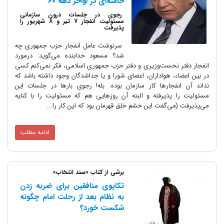
خامنه‌ای در اواخر دهه 60
رجوی در جلسات درون سازمانی
مسئولیت انفجار 7 تیر و 8 شهریور را
پذیرفت
سرنوشت عامل انفجار حزب جمهوری چه
شد؟ مسعود خدابنده می‌گوید: درمورد
انفجار دفتر نخست‌وزیری و دفتر حزب جمهوری اسلامی، فکر نمی‌کنم کسی
در بین اعضاء، هواداران، اعضای شورا و یا جداشدگان وجود داشته باشد که
نداند آن انفجارها کار سازمان بوده. بله! رجوی بارها در جلسات این
مسئولیت را پذیرفته و البته آن روزهایی هم که مسئولیت را با کنایه
می‌پذیرفت (می‌گفت این خشم خلق قهرمان بود که این کار را...
ادامه مطلب
برشی از کتاب «سند انتخاب»
تکاپوی منافقین برای ضربه زدن
به نظام بعد از رحلت امام چگونه
شکست خورد؟