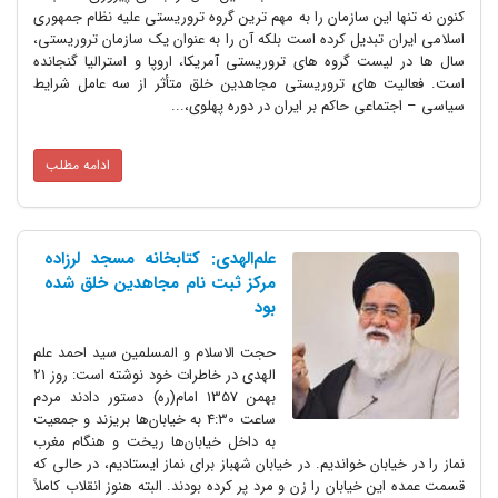
کنون نه تنها این سازمان را به مهم ترین گروه تروریستی علیه نظام جمهوری
اسلامی ایران تبدیل کرده است بلکه آن را به عنوان یک سازمان تروریستی،
سال ها در لیست گروه های تروریستی آمریکا، اروپا و استرالیا گنجانده
است. فعالیت های تروریستی مجاهدین خلق متأثر از سه عامل شرایط
سیاسی – اجتماعی حاکم بر ایران در دوره پهلوی،...
ادامه مطلب
علم‌الهدی: کتابخانه‌ مسجد لرزاده
مرکز ثبت نام مجاهدین خلق شده
بود
حجت الاسلام و المسلمین سید احمد علم
الهدی در خاطرات خود نوشته است: روز 21
بهمن 1357 امام(ره) دستور دادند مردم
ساعت 4:30 به خیابان‌ها بریزند و جمعیت
به داخل خیابان‌ها ریخت و هنگام مغرب
نماز را در خیابان خواندیم. در خیابان شهباز برای نماز ایستادیم، در حالی که
قسمت عمده‌ این خیابان را زن و مرد پر کرده بودند. البته هنوز انقلاب کاملاً‌