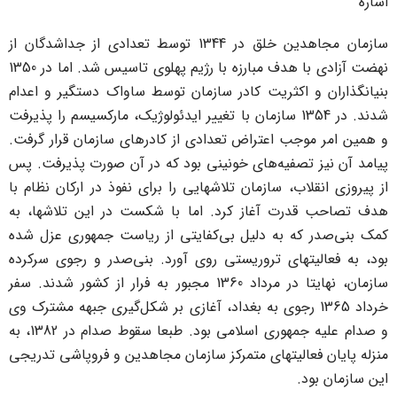
شاره
سازمان مجاهدین خلق در 1344 توسط تعدادی از جداشدگان از
نهضت آزادی با هدف مبارزه با رژیم پهلوی تاسیس شد. اما در 1350
نیانگذاران و اکثریت کادر سازمان توسط ساواک دستگیر و اعدام
شدند. در 1354 سازمان با تغییر ایدئولوژیک، مارکسیسم را پذیرفت
 همین امر موجب اعتراض تعدادی از کادرهای سازمان قرار گرفت.
یامد آن نیز تصفیه‌های خونینی بود که در آن صورت پذیرفت. پس
ز پیروزی انقلاب، سازمان تلاشهایی را برای نفوذ در ارکان نظام با
دف تصاحب قدرت آغاز کرد. اما با شکست در این تلاشها، به
مک بنی‌صدر که به دلیل بی‌کفایتی از ریاست جمهوری عزل شده
ود، به فعالیتهای تروریستی روی آورد. بنی‌صدر و رجوی سرکرده
سازمان، نهایتا در مرداد 1360 مجبور به فرار از کشور شدند. سفر
خرداد 1365 رجوی به بغداد، آغازی بر شکل‌گیری جبهه مشترک وی
و صدام علیه جمهوری اسلامی بود. طبعا سقوط صدام در 1382، به
نزله پایان فعالیتهای متمرکز سازمان مجاهدین و فروپاشی تدریجی
ین سازمان بود.