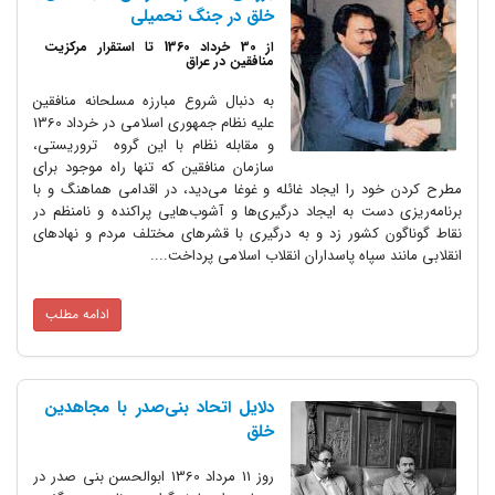
خلق در جنگ تحمیلی
از 30 خرداد 1360 تا استقرار مرکزیت
منافقین در عراق
به دنبال شروع مبارزه مسلحانه منافقین
علیه نظام جمهوری اسلامی در خرداد 1360
و مقابله نظام با این گروه تروریستی،
سازمان منافقین که تنها راه موجود برای
مطرح کردن خود را ایجاد غائله و غوغا می‌دید، در اقدامی هماهنگ و با
برنامه‌ریزی دست به ایجاد درگیری‌ها و آشوب‌هایی پراکنده و نامنظم در
نقاط گوناگون کشور زد و به درگیری با قشرهای مختلف مردم و نهادهای
انقلابی مانند سپاه پاسداران انقلاب اسلامی پرداخت....
ادامه مطلب
دلایل اتحاد بنی‌صدر با مجاهدین
خلق
روز 11 مرداد 1360 ابوالحسن بنی صدر در