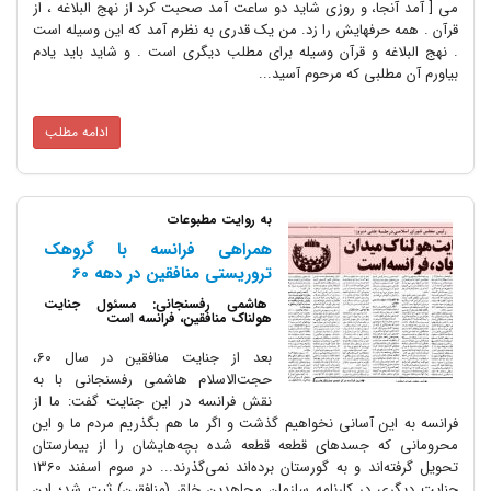
می [ آمد آنجا، و روزی شاید دو ساعت آمد صحبت کرد از نهج البلاغه ، از
قرآن . همه حرفهایش را زد. من یک قدری به نظرم آمد که این وسیله است
. نهج البلاغه و قرآن وسیله برای مطلب دیگری است . و شاید باید یادم
بیاورم آن مطلبی که مرحوم آسید...
ادامه مطلب
به روایت مطبوعات
همراهی فرانسه با گروهک
تروریستی منافقین در دهه 60
هاشمی رفسنجانی: مسئول جنایت
هولناک منافقین، فرانسه است
بعد از جنایت منافقین در سال 60،
حجت‌الاسلام هاشمی رفسنجانی با به
نقش فرانسه در این جنایت گفت: ما از
فرانسه به این آسانی نخواهیم گذشت و اگر ما هم بگذریم مردم ما و این
محرومانی که جسدهای قطعه قطعه شده بچه‌هایشان را از بیمارستان
تحویل گرفته‌اند و به گورستان برده‌اند نمی‌گذرند... در سوم اسفند 1360
جنایت دیگری در کارنامه سازمان مجاهدین خلق (منافقین) ثبت شد؛ این