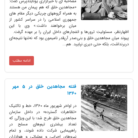
مصاحبه ای با خبرگزاری یونایتدپرس گفت:
«مجاهدین خلق که هم پیمان من هستند
به همراه گروههای چریکی دیگر مقام های
جمهوری اسلامی را در سراسر کشور از
میان برخواهند داشت.» وی با این
اظهارنظر، مسئولیت ترورها و انفجارهای داخل ایران را بر عهده گرفت.
پیوند میان مجاهدین خلق و بنی‌صدر آن‌قدر نامیمون بود که نه‌تنها نتیجه‌ای
دربرنداشت، بلکه حتی دیری نپایید. هم...
ادامه مطلب
فتنه مجاهدین خلق در 5 مهر
1360
در اواخر شهریور ماه 1360، خط و تاکتیک
«تظاهرات گسترده» در داخل سازمان
مجاهدین خلق طرح شد؛ با این ویژگى که
تعداد بیشترى تیم‌هاى مسلح در
راهپیمایى شرکت داده شوند، و تمام
نیروهاى اجرایى و عملیاتى و هواداران