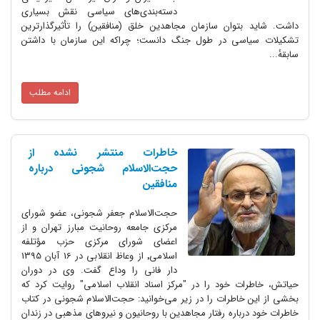
دسته‌بندی‌های سیاسی نقش بسیاری
داشت. شاید بتوان سازمان مجاهدین خلق (منافقین) را تأثیرگذارترین
تشکیلات سیاسی در طول جنگ دانست؛ چراکه این سازمان با داشتن
سابقهٔ...
ادامه مطلب
خاطرات منتشر نشده از
حجت‌الاسلام شجونی درباره
منافقین
حجت‌الاسلام جعفر شجونی، عضو شورای
مرکزی جامعه روحانیت مبارز تهران و از
اعضای شورای مرکزی حزب مؤتلفه
اسلامی٬ از وعاظ انقلابی در 16 آبان 1395
دار فانی را وداع گفت. وی در دوران
حیاتش، خاطرات خود را در "مرکز اسناد انقلاب اسلامی" روایت کرد که
بخشی از این خاطرات را در زیر می‌خوانید: حجت‌الاسلام شجونی در کتاب
خاطرات خود درباره رفتار مجاهدین با روحانیون و نیروهای مذهبی در زندان