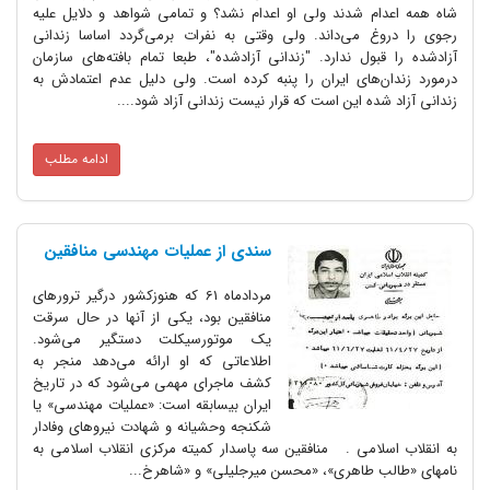
شاه همه اعدام شدند ولی او اعدام نشد؟ و تمامی شواهد و دلایل علیه
رجوی را دروغ می‌داند. ولی وقتی به نفرات برمی‌گردد اساسا زندانی
آزادشده را قبول ندارد. "زندانی آزادشده"، طبعا تمام بافته‌های سازمان
درمورد زندان‌های ایران را پنبه کرده است. ولی دلیل عدم اعتمادش به
زندانی آزاد شده این است که قرار نیست زندانی آزاد شود....
ادامه مطلب
سندی از عملیات مهندسی منافقین
مردادماه 61 که هنوزکشور درگیر ترورهای
منافقین بود، یکی از آنها در حال سرقت
یک موتورسیکلت دستگیر می‌شود.
اطلاعاتی که او ارائه می‌دهد منجر به
کشف ماجرای مهمی می‌شود که در تاریخ
ایران بیسابقه است: «عملیات مهندسی» یا
شکنجه وحشیانه و شهادت نیروهای وفادار
به انقلاب اسلامی . منافقین سه پاسدار کمیته مرکزی انقلاب اسلامی به
نامهای «طالب طاهری»، «محسن میرجلیلی» و «شاهرخ...