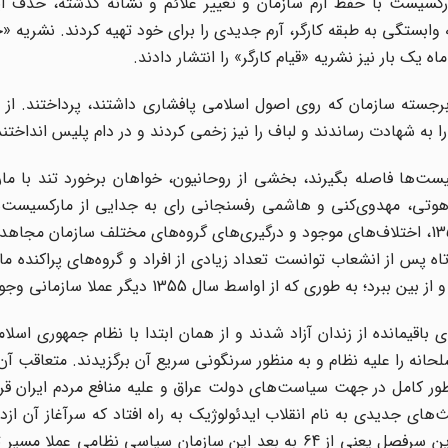
 ایدئولوژیک سال 1354، مجاهدین مارکسیست با حفظ آرم سازمان و تغییر علائم و نشانه گذشته، ح
وابستگی به طبقه کارگر، آرم جدیدی را برای خود تهیه کردند. نشریه «ج
یک بار نیز نشریه «قیام کارگر» را انتشار دادند.
سته سازمان که روی اصول اسلامی پافشاری داشتند، پرداختند. از 
به شهادت رساندند و لباف را نیز زخمی کردند و در دام پلیس انداختند
ت‌ها فاصله بگیرند، بخشی از روحانیون، خواهان برخورد تند با ما
 لاهوتی، مهدوی‌کنی و هاشمی رفسنجانی رای به جدایی از مارکسیست‌
یافتن «اتحاد استراتژیک» دادند. در هر حال انشعاب سال 1354، اختلاف‌های موجود و درگیری‌های گروه‌های مختلف ساز
ه پس از انشعاب توانست تعداد زیادی از افراد و گروه‌های پراکنده 
که از اواسط سال 1355 دیگر عملا سازمانی وجود نداشت.
های باقیمانده از زندان آزاد شدند و از همان ابتدا با نظام جمهوری اسل
الاخره مشی مسلحانه را علیه نظام و به منظور سرنگونی سریع آن برگزیدند. متعاقب 
ور کامل در جهت سیاست‌های دولت عراق و علیه منافع مردم ایران قرار
ای جدیدی به نام انقلاب ایدئولوژیک به راه افتاد که سرآغاز آن از
رجوی و مریم قجر عضدانلو همسر مهدی ابریشمچی بود. از این سرفصل یعنی از 64 به بعد این سازمان سیاسی نظ