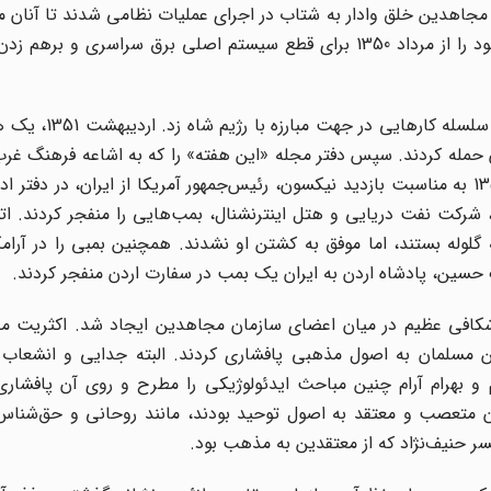
مجاهدین خلق وادار به شتاب در اجرای عملیات نظامی شدند تا آنان 
در پیشقراولی نبرد مسلحانه تنها نیستند. از این‌رو عملیات خود را از مرداد 1350 برای قطع سیستم اصلی برق سر
طی سال‌های 1351 تا 1354 سازمان مجاهدین دست به
ن حمله کردند. سپس دفتر مجله «این هفته» را که به اشاعه فرهنگ غ
روحیه خلق متهم شده بود، منفجر کردند. همچنین در بهار 1351 به مناسبت بازدید نیکسون، رئیس‌جمهور آمریکا از ایران، در
ر، شرکت نفت دریایی و هتل اینترنشنال، بمب‌هایی را منفجر کردند. اتو
گلوله بستند، اما موفق به کشتن او نشدند. همچنین بمبی را در آرام
از اعلام «بیانیه تغییر مواضع ایدئولوژیک» سال 1354، شکافی عظیم در میان اعضای سازمان مجاهدین ایجاد شد. ا
ین مسلمان به اصول مذهبی پافشاری کردند. البته جدایی و انشعاب
م و بهرام آرام چنین مباحث ایدئولوژیکی را مطرح و روی آن پافشاری
ان متعصب و معتقد به اصول توحید بودند، مانند روحانی و حق‌شناس 
سر حنیف‌نژاد که از معتقدین به مذهب بود.