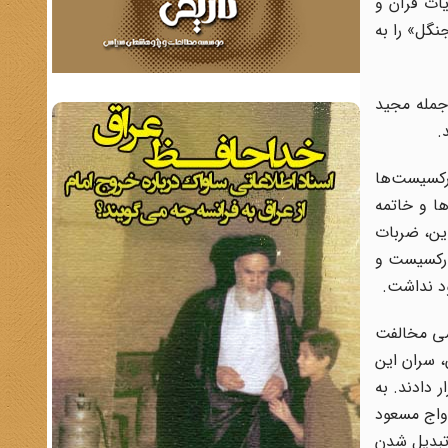
ذف آیات قرآن و
نگل» را به
جمله مجید
.
رکسیست‌ها
ها و خاتمه
مان مجاهدین، ضربات
مارکسیست و
امی مخالفت
آن، سران این
 دادند. به
دواج مسعود
امی عملا مسیر تبدیل شدن