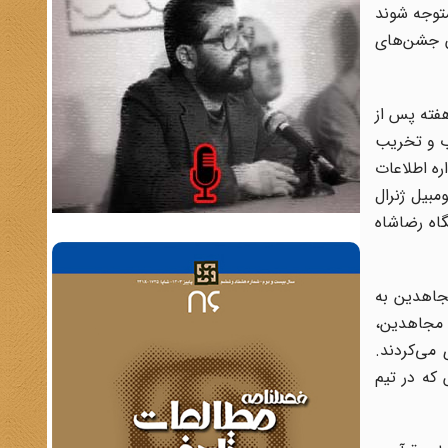
متوجه شوند
اسری و برهم زدن جشن‌های
 یک سلسله کارهایی در جهت مبارزه با رژیم شاه زد. اردیبهشت 1351، یک هفته پس از
رب و تخریب
 دفتر اداره اطلاعات
مبیل ژنرال
گاه رضاشاه
کثریت مجاهدین به
 مجاهدین،
 می‌کردند.
که در تیم