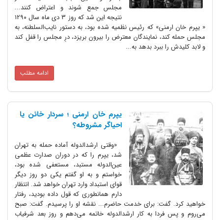
مجلس جمع شوند و اعتراض کنند...
نتیجه این شد که روز ۳ دی ماه سال ۱۲۹۰
« یپرم خان ارمنی» که رئیس نظمیه شده بود، به دستور نایب‌السلطنه، به
مجلس حمله کند، نمایندگان معترض را بیرون بریزد، درِ مجلس را قفل کند
و لابد کلیدش را ببرد بدهد به...
ادامه مطلب
یپرم خان ارمنی ؛ سردار خائن یا
احیاگر مشروطه؟
«وقتی ارشدالدوله آماده حمله به تهران
شد، یپرم را که در دوران صدارت عظمی
عین‌الدوله مستبد، مستعفی شده بود،
خواستم و به او گفتم یکی دو روز دیگر
قوای استبداد وارد تهران خواهد شد. انتظار
دارم همانطوری که قول داده بودید، رفتار
خواهید کرد. گفت: برای خدمت حاضرم... نقشه او را پرسیدم. گفت: صبح
می‌روم و پس فردا به کار ارشدالدوله خاتمه می‌دهم و روز بعد شرفیاب