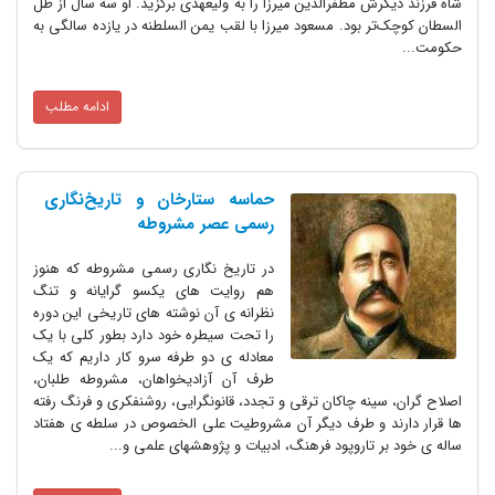
شاه فرزند دیگرش مظفرالدین میرزا را به ولیعهدی برگزید. او سه سال از ظل
السطان کوچک‌تر بود. مسعود میرزا با لقب یمن‌ السلطنه در یازده سالگی به
حکومت...
ادامه مطلب
حماسه ستارخان و تاریخ‌نگاری
رسمی عصر مشروطه
در تاریخ نگارى رسمى مشروطه که هنوز
هم روایت هاى یکسو گرایانه و تنگ
نظرانه ى آن نوشته هاى تاریخى این دوره
را تحت سیطره خود دارد بطور کلى با یک
معادله ى دو طرفه سرو کار داریم که یک
طرف آن آزادیخواهان، مشروطه طلبان،
اصلاح گران، سینه چاکان ترقى و تجدد، قانونگرایی، روشنفکرى و فرنگ رفته
ها قرار دارند و طرف دیگر آن مشروطیت على الخصوص در سلطه ى هفتاد
ساله ى خود بر تاروپود فرهنگ، ادبیات و پژوهشهاى علمى و...