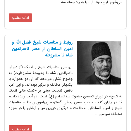
می‌شوم. این حرف او مرا به یاد جمله سه...
ادامه مطلب
روابط و مناسبات شیخ فضل‏ اللّه‏ و
امین السلطان از عصر ناصرالدین
شاه تا مشروطه
بررسى مناسبات شیخ و اتابک (از دوران
ناصرالدین شاه تا بحبوحة مشروطیت) به
وضوح نشان مى‌دهد که آن دو همواره با
یکدیگر مخالف و درگیر بوده‌اند، و این امر،
ناقض شایعات مبنى بر «کمک مالى اتابک
به شیخ» در دوران تحصن حضرت عبدالعظیم (ع) است. در آنجا وعده دادیم
که در پایان کتاب حاضر، ضمن بحثى گسترده پیرامون روابط و مناسبات
شیخ و امین السلطان، مخالفت و درگیرى دیرین میان ایشان را در وجوه
مختلف سیاسى...
ادامه مطلب