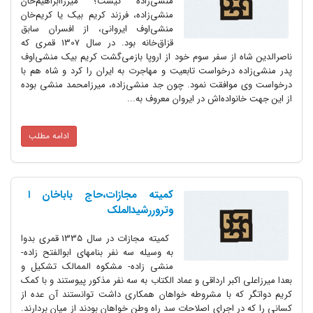
منشی‌زاده کیست؟ میرزاابراهیم‌خان
منشی‌زاده، فرزند کریم بیک یا کریم‌خان
منشی‌اوف ایروانی، از افسران سابق
قزاق‌خانه بود. در سال 1307 قمری که
ناصرالدین شاه از سفر سوم خود از اروپا بازمی‌گشت کریم بیک منشی‌اوف
پدر منشی‌زاده درخواست تابعیت و مهاجرت به ایران را کرد و شاه هم با
درخواست وی موافقت نمود. چون جد منشی‌زاده، میرزامحمد منشی بوده
از این جهت خانواده‌اش در ایروان معروف به...
ادامه مطلب
کمیته مجازات،حاج باباخان ا
وتروررشیدالملک
کمیته مجازات در سال 1335 قمری بدوا
به وسیله سه نفر بنامهای ابوالفتح زاده-
منشی زاده- مشکوه الممالک تشکیل و
بعدا میرزاعلی اکبر ارداقی و عماد الکتاب به سه نفر مذکور پیوستند و با کمک
کریم دواتگر که با مشروطه خواهان همکاری داشت توانستند آن عده از
کسانی را که در اجرای اصلاحات سد راه وطن خواهان بودند از میان بردارند.