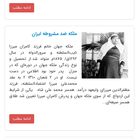
ادامه مطلب
ملکه ضد مشروطه ایران
ملکه جهان خانم فرزند کامران میرزا
نایب‌السلطنه و سرورالدوله در سال
1292ق/ 1875م متولد شد.از تحصیل و
نوع زندگی ملکه جهان در دوره‌ای که در
منزل پدر خود بود اطلاعی در دست
نیست. او در 2 شعبان 1310 2 به عقد
محمدعلی میرزا اعتضادالسلطنه، فرزند
مظفرالدین میرزای ولیعهد درآمد. همسر محمد علی شاه یکی از شرایط
این ازدواج که از سوی ملکه جهان و پدرش کامران میرزا تعیین شد طلاق
همسر صیغه‌ای...
ادامه مطلب