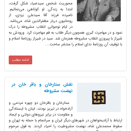
محوریت شخص سیدضیاء شکل گرفت،
ابتدا به زندگی او کوتاهی می‌نمائیم.
نامبرده فرزند آقا سیدعلی یزدی، از
روحانیون دربار مظفرالدین شاه، می‌باشد.
در ایام نوجوانی انقلاب مشروطه را درک
نمود و در مهاجرت کبری همچون دیگر طلاب به قم مهاجرت کرد. ورودش به
شیراز با پیروزی انقلاب مشروطه همزمان شد. سید در شیراز روزنامۀ اسلام و
با توقیف آن روزنامۀ ندای اسلام را منتشر ساخت....
ادامه مطلب
نقش ستارخان و باقر خان در
نهضت مشروطه
ستارخان و باقرخان دو چهره مردمی و
آزادخواه در تبریز بودند، اینان با ایستادگی
و مقاومت در برابر نیروهای دولتی و ایجاد
ارتباط با آزادیخواهان در شهرهای دیگر ایران و سرانجام با حمله به تهران و
سقوط محمدعلی شاه، نهضت مشروطیت را احیاء کردند. به قول مرحوم