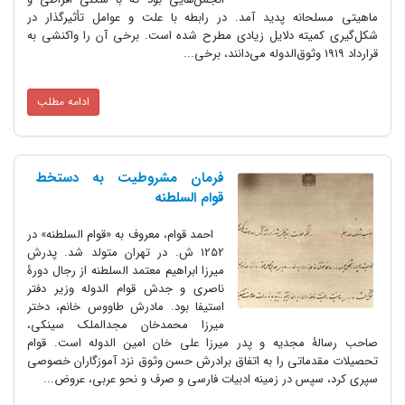
ماهیتی مسلحانه پدید آمد. در رابطه با علت و عوامل تأثیرگذار در
شکل‌گیری کمیته دلایل زیادی مطرح شده است. برخی آن را واکنشی به
قرارداد 1919 وثوق‌الدوله می‌دانند، برخی...
ادامه مطلب
فرمان مشروطیت به دستخط
قوام السلطنه
احمد قوام، معروف به «قوام السلطنه» در
1252 ش. در تهران متولد شد. پدرش
میرزا ابراهیم معتمد السلطنه از رجال دورۀ
ناصری و جدش قوام الدوله وزیر دفتر
استیفا بود. مادرش طاووس خانم، دختر
میرزا محمدخان مجدالملک سینکی،
صاحب رسالۀ مجدیه و پدر میرزا علی خان امین الدوله است. قوام
تحصیلات مقدماتی را به اتفاق برادرش حسن وثوق نزد آموزگاران خصوصی
سپری کرد، سپس در زمینه ادبیات فارسی و صرف و نحو عربی، عروض...