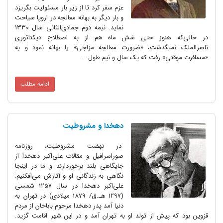
عزم سفر کرد تا از زیر بار مسئولیت بگریزد
و بار دیگر به بهانه معالجه در اروپا سیاحت
نماید. نیمه دوم جمادی‌الثانی سال 1330
در حالی‌که هنوز حتی شش ماه هم از به اصطلاح دیکتاتوری
ناصرالملک نمی‎گذشت، «ضرورت معالجه مزاجی» را بهانه نمود و به
«مسافرت موقتی» رفت که یک سال و نیم طول...
ادامه مطلب
دهخدا و مشروطیت
در نهضت مشروطیت، روزنامه
صوراسرافیل و مقالات علی‌اکبر دهخدا از
جایگاهی بلند برخوردارند و ما در اینجا
نگاهی به زندگانی او و آثارش می‌افکنیم:
علی‌اکبر دهخدا در سال 1257 شمسی
(1297 هـ.ق/ 1879 میلادی) در تهران به
دنیا آمد پدر دهخدا مرحوم باباخان از مردم
قزوین بود که پیش از تولد او به تهران آمد و در این شهر اقامت گزید.