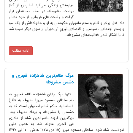
عیارمنش زندگی می‌‌کرد اما پس از آغاز
نهضت مشروطه، در صف مجاهدان قرار
گرفت و رشادت‌های فراوانی از خود نشان
داد. قتل برادر و ظلم و ستم ماموران حکومتی به او و خانواده‌اش از یک سو
و بستر اجتماعی، سیاسی و اقتصادی تبریزِ آن دوران از سوی دیگر سبب شد
تا با آشکار شدن فعالیت‌های مشروطه‌...
ادامه مطلب
مرگ ظالم‌ترین شاهزاده قجری و
دشمن مشروطه
تنها مرگ پایان شاهزاده ظالم قجری به
نام سلطان مسعود میرزا معروف به «ظلُّ
السلطان» حاکم ظالم اصفهان است که به
دشمنی با مشروطه و بیداد معروف بود.
بزرگترین فرزند ناصرالدین شاه از مادری
غیر قجری متولد شد به همین دلیل
نتوانست شاه شود. سلطان مسعود میرزا (15 دی 1228 ه‍.ش - 10 تیر 1297