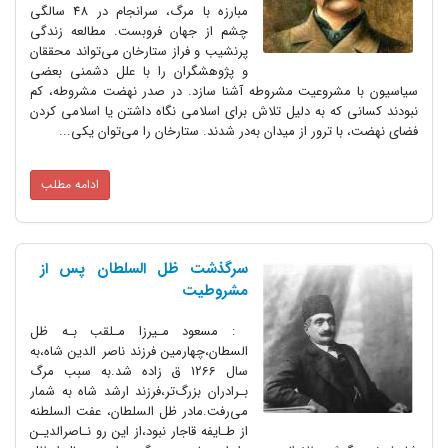
مبارزه با مرگ، سرانجام در 48 سالگی
چشم از جهان فروبست. مطالعه زندگی
پرنشیب و فراز ستارخان می‌تواند محققان
و پژوهشگران را با علل دشمنی بعضی
سیاسیون با مشروعیت مشروطه آشنا سازد. در صدر نهضت مشروطه، کم
نبودند کسانی که به دلیل تلاش برای اسلامی نگاه داشتن یا اسلامی کردن
فضای نهضت، با ترور از میدان به‌در شدند. ستارخان را می‌توان یکی...
ادامه مطلب
سرگذشت ظل السلطان پس از
مشروطیت
‌ : مسعود مـیرزا مـلقب بـه ظل
السطان،چهارمین فرزند ناصر الدین شاه،به
سال 1266 ق زاده‌‌ شد.به سبب مرگ
بـرادران بزرگ‌تر،فرزند ارشد شاه به شمار
می‌رفت.مادر‌ ظل السلطان، عفت السلطنه‌
از‌ طـایفه قاجار نبود،از این رو نـاصرالدیـن