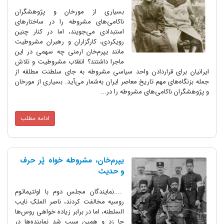
بسیاری از مورخان و پژوهشگران
ناکامی‌های مشروطه را در ساختارهای
استبدادی می‌جویند، اما در کنار چنین
رویکردی، کارگزاران و رهبران مشروطیت
مانند یپرم‌خان ارمنی چه سهمی در این
ماجرا داشتند؟ انقلاب مشروطیت و تلاش
ایرانیان برای قراردادن واحد سیاسی مشروطه به جای سلطنت مطلقه از
جمله بزنگاه‌های مهم تاریخ معاصر ایران به‌شمار می‌آید. بسیاری از مورخان
و پژوهشگران ناکامی‌های مشروطه را در...
ادامه مطلب
یپرم‌خان، مشروطه خواه پُر حرف
و حدیث
....نمایندگان مجلس دوم با اولتیماتوم
روسیه مخالفت کردند، ناصر الملکِ نایب
السلطنه، اما در برابر زیاده خواهی روس‌ها
جا زد و همین سبب شد نماینده‌ها در