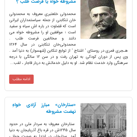
مشروطه خواه یا فرصت طلب ؟
محمدولی خلعتبری معروف به محمدولی
خان تنکابنی از جمله سیاستمداران ایرانی
است که قضاوت در باره اش سیاه و سفید
است ؛ موافقین او را مشروطه خواه می
دانند و مخالفین فرصت طلب .
محمدولی‌خان تنکابنی در سال 1264
هـجری قمری در روستای ' اشتاج ' از توابع تنکابن (شهسوار) به دنیا آمد .
وی پس از دوران کودکی به تهران رفت و در سن 12 سالگی با درجه‌
سرهنگی وارد خدمت نظام شد. او به دلیل خدماتش به دربار قاجار ، لقب...
ادامه مطلب
«ستارخان» مبارز آزادی خواهِ
نهضت مشروطه
ستارخان معروف به سردار ملی در حدود
سال 1245ش در قره باغ آذربایجان به دنیا
آمد. ستارخان در ابتدا به صورت جوانی