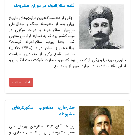
فتنه سالارالدوله در دوران مشروطه
یکی از دهشتناک‌ترین تراژدی‌های تاریخ
ایران بعد از مشروطه جنگ و جدال‌های
بی‌پایان سالار‌الدوله با دولت مرکزی در
غرب کشور بود که به فجایع فراوانی منتهی
شد. ابتدا ببینیم سالار‌الدوله کیست؟
ابوالفتح‌میرزا سالار‌الدوله (1338-1260ق)
به طور قطع یکی از متحدین سیاست
خارجی بریتانیا و یکی از کسانی بود که مورد حمایت شرکت نفت انگلیس و
ایران واقع می‎شد، تا در موارد ضرور از او به نفع...
ادامه مطلب
ستارخان، مغضوب سکورلارهای
مشروطه
روز ۲۵ آبان ۱۲۹۳ ستارخان قهرمان ملی
عصر مشروطه پس از 4 سال بیماری و