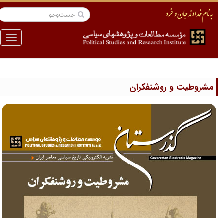
منو
شروطیت و روشنفکران