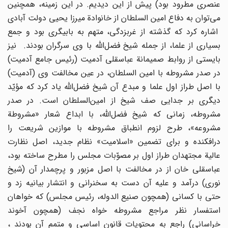
عنصرى مطرود بود) پیش از این دیدیم. در این زمینه، همچنین
مى‌توان به دفاع امین السلطان از خانوادة میرزا یحیى دولت آبادى
اشاره کرد که گذشته از غربزدگى، متهم به بابیگرى بود و جمع
بسیارى از علما، از جمله شیخ فضل‌اللّه‌ با وى سرگران بودند. نیز
بایستى از روابط صمیمانة عباسقلى آدمیت (رئیس جامع آدمیت)
در صدر مشروطه با امین السلطان، در عین مخالفت وى (آدمیت)
با اصل طراز اول علما و مبدع آن شیخ فضل‌اللّه‌ یاد کرد که مؤیّد
دیگرى بر جدایى صف شیخ از امین‌السلطان است. در صدر
مشروطه، زمانى که شیخ فضل‌اللّه‌، با ابداع شعار «مشروطة
مشروعه»، طرح لزوم انطباق مشروطه با موازین شریعت را
درافکنده و براى تضمین «اسلامیت» نظام جدید، اصل نظارت
عالیة مجتهدان طراز اول بر مصوّبات مجلس را مطرح ساخته بود،
عباسقلى خان از در مخالفت با اصل مزبور و پرچمدار آن (شیخ
نورى) درآمد و علیه آن دست به سخنرانى و انتشار بیانیه زد و
حتى با کسانى (همچون صنیع الدوله، رئیس مجلس) که خواهان
استفسار نظر مراجع مشروطه خواه نجف (همچون آخوند
خراسانى) راجع به محتویات قانون اساسى و متمم آن بودند ،