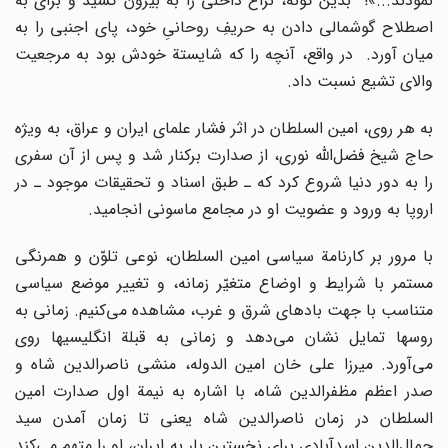
نمودند...»! بدین گونه، نزاع داخلى را به بیرون کشید و براى به
اصطلاح گوشمالى دادن به حریفِ روحانىِ خود، پاى اجنبى را به
میان آورد. در واقع، آنچه را که شایستة خودش بود به مرجعیت
والاى تشیع نسبت داد.
به هر روى، امین السلطان در اثر فشار علماى ایران و عراق، به ویژه
حاج شیخ فضل‌اللّه‌ نورى، از صدارت برکنار شد و پس از آن سفرى
را به دور دنیا شروع کرد که ـ طبق اسناد و تحقیقات موجود ـ در
اروپا به ورود و عضویت او در مجامع ماسونى انجامید.
با مرور بر کارنامة سیاسى امین السلطان، نوعى تلوّن و همرنگى
مستمر با شرایط و اوضاع متغیّر زمانه، و تغییر موضع سیاسى
متناسب با جهت بادهاى شرق و غرب، مشاهده مى‌کنیم. زمانى به
روسها تمایل نشان مى‌دهد و زمانى به قبلة انگلیسیها روى
مى‌آورد. میرزا على خان امین الدوله، منشى ناصرالدین شاه و
صدر اعظم مظفرالدین شاه، با اشاره به نیمة اول صدارت امین
السلطان در زمان ناصرالدین شاه یعنى تا زمان آمدن سید
جمال‌الدین اسدآبادى براى نخستین بار به ایران، او را متهم مى‌کند