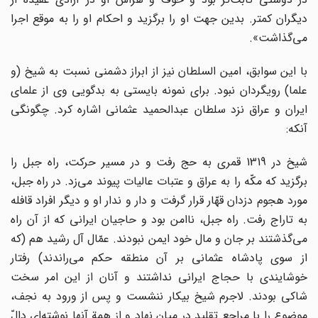
دیگران کمتر. بدین جهت او را برگزید و احکام او را به موقع اجرا
مى‌گذاشت».
با این سوابق، امین السلطان نیز از ابراز دشمنى نسبت به شیخ (و
علما) رویگردان نبود. براى نمونه بایستى به بدگویى وى از علماى
ایران و عراق نزد سلطان عبدالحمید عثمانى اشاره کرد. چگونگى
آنکه:
شیخ در 1319 قمرى به حج رفت و در مسیر حرکت، راه جبل را
برگزید که مکّه را به عراق و عتبات عالیات پیوند مى‌زد. در راه جبل،
مورد هجوم دزدان قهّار قرار گرفت و دار و ندار او و دیگر افراد قافله
به تاراج رفت. راه جبل، ناامن بود و حاجیان ایرانى که از آن راه
مى‌گذشتند بر جان و مال خود ایمن نبودند. عمّال آل رشید هم (که
از سوى پادشاه عثمانى بر آن منطقه حکم مى‌راندند) رفتار
خوشایندى با حجاج ایرانى نداشتند و آنان از این امر سخت
شاکى بودند. لاجرم شیخ بیکار ننشست و پس از ورود به نجف،
موضوع را با مراجع تقلید در میان نهاد و از همة آنها نوشته‌اى دالّ