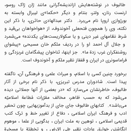
طالبوف در نوشته‌هایش ازاندیشه‌گرانى مانند ژان ژاک روسو،
ارنست رنان، ولتر، بنتام و دیگر «حکما»ى لیبرال وابسته به
بورژوازى اروپا نام مى‌برد. دکتر عبدالهادى حائرى، با ذکر این
نکته، وى را همچون فتحعلى آخوندوف، از «هواخواهان بى‌قید و
شرط نظامهاى غیر دینى و یا سکولاریست‌هاى یکدنده» مى‌شمرد
و جلال آل احمد او را در ردیف ملکم خان مسیحى «پیشواى
روشنفکران غرب زدة ما». جز اینها، ثناخوان پیشگامان غربزدگى و
فراماسونرى در ایران و قفقاز نظیر ملکم و آخوندوف است.
برخورد چنین کسى با اسلام، و میراث علمى و فرهنگى آن، ناگفته
پیدا است. شادوران مدرس تبریزى، با ذکر نام برخى از آثار
طالبوف، خاطرنشان مى‌سازد که «در بعضى از آنها جملاتى دیده
مى‌شود که به حسب ظاهر، مخالف مقرّرات مُطاعة اسلامیّه
مى‌باشد». کتابهاى طالبوف جاى جاى از بدآموزیهایى چون تحقیر
ادب و فرهنگ ایران اسلامى ، دفاع از تغییر خط و ترک کتب
قدیمى اسلامى ، توهین به ملت ایران ، بدگویى از علما ، موهوم
انگاشتن خوارق عادات نظیر طى الارض ، و تخطئة یا مسخرة