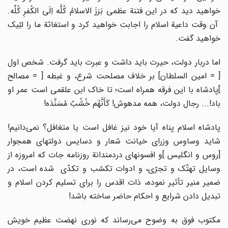
خواهید دید که در این فتنة عظمى بَرَزَ الاسلامُ کُلُّه اِلَى الکُفرِ کُلِّه.
آن وقت داعیة اسلام را اجابت خواهید کرد و استغاثة ما را لبّیک
خواهید گفت.
اما دربار دولت، حیرت باید داشت و عبرت باید گرفت. شخص اول
[ = امین السلطان] بر خلاف مصلحت شرع، و غبطه [ = مصالح
]پادشاه با این فرقه همراه است؛ تا خاک ابن علقمى است عمر او
باد!... رجال دولت، همه مدهوش! کَأَنَّهُم خُشُبٌ مُسَنَّدَه!
پادشاه اسلام پناه آیا خود نیز غافل است یا متغافل؟ نمى‌دانیم!
شاید وساوس وزراى خیانت شعار و دسایس دولتهاى همجوار
[روس و انگلیس ]و افسونهاى دردمندانة روزنامه جات که امروزه از
وسایل تهتّک و تجرّى، و ادوات تکسّب و تکدّى شده است، در
ضمیر منیر تأثیر نموده، ذات اقدس را براى تسلیم کردن اسلام و
تبدیل دادن شرایع و احکام حاضر ساخته باشد!
مکتوب فوق به وضوح مى‌رساند که نورى نهضت عظیم خویش