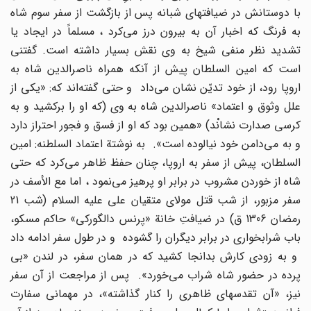
با دوستانش در ضیافتهاى شبانه پس از بازگشت از سفر سوم شاه
به فرنگ که اخبار آن به بیرون درز مى‌کرد ، مسلماً در ایجاد یا
تشدید نظر منفى شیخ به وى نقش بسیار داشته است. گفتنى
است که امین السلطان پیش از آنکه همراه ناصرالدین شاه به
اروپا رود، از خود تدیّن نشان مى‌داد و حتى گفته‌اند که: «یکى از
علل وثوق و اعتماد» ناصرالدین شاه به وى (که او را برکشید و به
کرسى صدارت نشانْد) «همین بود که او از فسق و فجور احتراز دارد
و به مى‌دامن خود نیالوده است». به نوشتة اعتماد السلطنه: امین
السلطان، پیش از سفر به اروپا، چنان حفظ ظاهر مى‌کرد که حتى
شاه از خوردن مشروب در برابر او پرهیز مى‌نمود ، اما مع الأسف در
سفر مزبور، از شب قتل مولاى متقیان على علیه السلام (شب 21
رمضان 1306 ق) در ضیافتِ خانة «پرنس دالگورکى» حاکم مسکو،
باب شرابخوارى در برابر دیگران را گشوده و در طول سفر ادامه داد
و به زودى کارش بدانجا کشید که در همان سفر، در لندن «بى
پرده در حضور شاه شراب مى‌خورد». پس از مراجعت از آن سفر
نیز، «آن تقدسهاى ظاهرى را کنار گذاشته»، در مهمانى سفارت