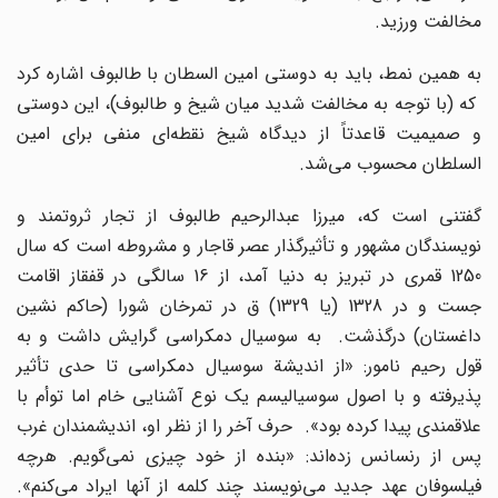
مخالفت ورزید.
به همین نمط، باید به دوستى امین السطان با طالبوف اشاره کرد
که (با توجه به مخالفت شدید میان شیخ و طالبوف)، این دوستى
و صمیمیت قاعدتاً از دیدگاه شیخ نقطه‌اى منفى براى امین
السلطان محسوب مى‌شد.
گفتنى است که، میرزا عبدالرحیم طالبوف از تجار ثروتمند و
نویسندگان مشهور و تأثیرگذار عصر قاجار و مشروطه است که سال
1250 قمرى در تبریز به دنیا آمد، از 16 سالگى در قفقاز اقامت
جست و در 1328 (یا 1329) ق در تمرخان شورا (حاکم نشین
داغستان) درگذشت. به سوسیال دمکراسى گرایش داشت و به
قول رحیم نامور: «از اندیشة سوسیال دمکراسى تا حدى تأثیر
پذیرفته و با اصول سوسیالیسم یک نوع آشنایى خام اما توأم با
علاقمندى پیدا کرده بود». حرف آخر را از نظر او، اندیشمندان غرب
پس از رنسانس زده‌اند: «بنده از خود چیزى نمى‌گویم. هرچه
فیلسوفان عهد جدید مى‌نویسند چند کلمه از آنها ایراد مى‌کنم».