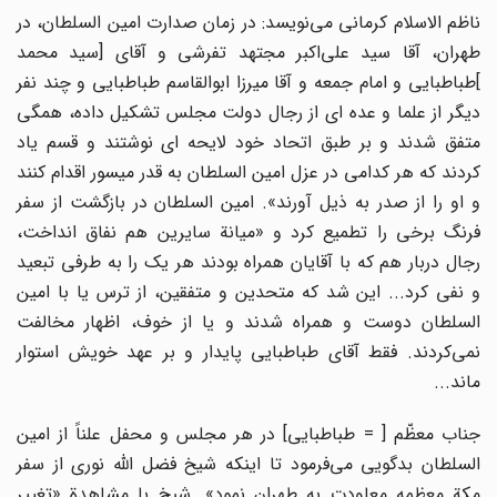
ناظم الاسلام کرمانى مى‌نویسد: در زمان صدارت امین السلطان، در
طهران، آقا سید على‌اکبر مجتهد تفرشى و آقاى [سید محمد
]طباطبایى و امام جمعه و آقا میرزا ابوالقاسم طباطبایى و چند نفر
دیگر از علما و عده اى از رجال دولت مجلس تشکیل داده، همگى
متفق شدند و بر طبق اتحاد خود لایحه اى نوشتند و قسم یاد
کردند که هر کدامى در عزل امین السلطان به قدر میسور اقدام کنند
و او را از صدر به ذیل آورند». امین السلطان در بازگشت از سفر
فرنگ برخى را تطمیع کرد و «میانة سایرین هم نفاق انداخت،
رجال دربار هم که با آقایان همراه بودند هر یک را به طرفى تبعید
و نفى کرد... این شد که متحدین و متفقین، از ترس یا با امین
السلطان دوست و همراه شدند و یا از خوف، اظهار مخالفت
نمى‌کردند. فقط آقاى طباطبایى پایدار و بر عهد خویش استوار
ماند...
جناب معظّم [ = طباطبایى] در هر مجلس و محفل علناً از امین
السلطان بدگویى مى‌فرمود تا اینکه شیخ فضل اللّه‌ نورى از سفر
مکة معظمه معاودت به طهران نمود». شیخ با مشاهدة «تغییر