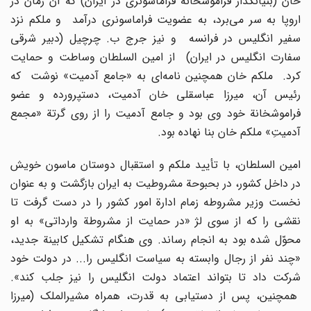
خان (بنیانگذار فراموشخانة فراماسونرى در ایران) که آن زمان در
اروپا به سر مى‌برد، به عضویت فراماسونرى درآمد و ملکم نزد
سفیر انگلیس در فرانسه و نیز جرج ب. چرچیل (دبیر شرقى
سفارت انگلیس در ایران) از امین السلطان وساطت و حمایت
کرد. ملکم خان همچنین نامه‌اى به «جامع آدمیت» نوشت که
رئیس آن، میرزا عباسقلى خان آدمیت، دستپرورده و عضو
فراموشخانة خود وى بود و جامع آدمیت را از روى گرتة «مجمع
آدمیتِ» ملکم خان بنا نهاده بود.
امین السلطان، با تأیید ملکم و استقبال دوستان ماسون خویش
در داخل کشور، در بحبوحة مشروطیت به ایران بازگشت و به عنوان
نخست وزیر مشروطه زمام ادارة امور کشور را در دست گرفت تا
نقشى را که از سوى لژ «در حمایت از مشروطة وارداتى» به او
محوّل شده بود به انجام رساند. وى هنگام تشکیل کابینة جدید،
«چند نفر از رجال وابسته به سیاست انگلیس را... در دولت خود
شرکت داد تا بتواند اعتماد دولت انگلیس را نیز جلب کند».
همچنین، پس از دستیابى به قدرت، همراه مشیرالملک (میرزا