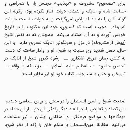
براى «تصحیحِ» مشروطه و «تهذیبِ» مجلس را، با همراهى و
حمایت شاه و اتابک و هیئت دولت آغاز نکرده بود، وگرنه این
گونه آنان را به باد اعتراض نمى‌گرفت و به دولت، نسبت خیانت
نمى‌داد. عجیب است که کسروى، خود این مکتوب را در تاریخ
خویش آورده و به آن استناد مى‌کند. همچنان که به نقش شیخ
(پیش از مشروطه) در عزل و سرنگونى اتابک تصریح دارد. با این
حال، بغض شدید وى نسبت به شیخ، او را وادار ساخته که دست
به گفتن چنان دروغ آشکارى ــ رشوه گیرى شیخ از اتابک در
تحصن حضرت عبدالعظیم علیه السلام ــ بزند که با واقعیات
تاریخى و حتى با مندرجات کتاب خود او نیز مغایر است!
ضدیت شیخ و امین السلطان را در منش و روش سیاسى دیدیم.
این تضاد و تعارض را، در ابعاد دیگر زندگى آن دو ـ از آن جمله در
دیدگاهها و مواضع فرهنگى و اعتقادى ایشان ـ نیز مشاهده
مى‌کنیم. مغازلة امین‌السلطان با ملکم خان را (که از نظر شیخ،