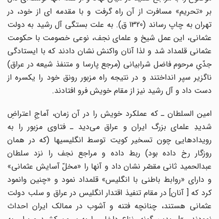
بر «تحریم» مسافرت از آن راه گرفت و با مقدمه اى از خود، در
تهران به چاپ رساند (1320 ق). به علت بستگى آل رشید به دولت
عثمانى، این عمل شیخ و علماى نجف، نوعى خصومت با حکومت
عثمانى قلمداد شد و لذا آنان واکنش نشان دادند که با ایستادگى
جدّىِ مرحوم فاضل شرابیانى (مرجع پارسا و متنفذ شیعه در عراق)
ناگزیر سپر انداختند و در نتیجه راه مزبور رونق خود را یکسره از
دست داد و آل رشید نیز از مقام خویش فرو افتادند.
امین السلطان ـ که عملکرد خویش را در آن زمان، آماجِ اعتراضِ
شدیدِ علماى بزرگ ایران و عراق مى‌دید ـ فتاوى مزبور را به
رویدادهایى چون تسخیر کویت توسط انگلیسیها (که در همان
روزگار رخ داده بود) ربط داده و مراجع نجف را نزد سلطان
عبدالحمید ثانى مقصّر نشان داد و آنها را «مخلّ آسایش عثمانى»
و داراى «روابط باطنى با انگلیس» قلمداد نمود و «چنین وانمود
کرد که [ آنان] در مقام تنفیذ اقتدار انگلیس در عراق و سلب دولت
عثمانى هستند، چنانچه فتنه و آشوب در ممالک ایران احداث