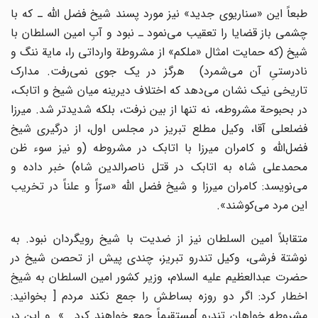
طبعاً این «سناریوى جدید» نیز مورد پسند شیخ فضل اللّه‌ ـ که با
چشمى باز قضایا را تعقیب مى‌نمود ـ نبود و آبِ امین السلطان با
شیخ (که حمایت امثال «ملکم» از مشروطة وارداتى را، مایة ننگ و
نادرستىِ آن مى‌شمرد) هرگز در یک جوى نمى‌رفت. مدارک
تاریخى نیک نشان مى‌دهد که اختلاف دیرینه میان شیخ و اتابک،
در بحبوحة مشروطه، نه تنها از بین نرفت، بلکه شدیدتر شد. میرزا
فضلعلى آقا، وکیل مطلع تبریز در مجلس اول، از درگیرى شیخ
فضل‌اللّه‌ و کامران میرزا با اتابک در مشروطه (و نیز سوء ظن
محمدعلى شاه به اتابک در قتل ناصرالدین شاه) خبر داده و
مى‌نویسد: کامران میرزا و شیخ فضل اللّه‌ «سرّاً و علناً در تخریب
این مرد مى‌کوشند».
متقابلاً امین السلطان نیز از ضدیت با شیخ رویگردان نبود. به
نوشتة فرشى، وکیل تندرو تبریز، چندى پیش از تحصن شیخ در
حضرت عبدالعظیم علیه السلام، وزیر کشور امین السلطان به شیخ
اخطار کرد: اگر دو روزه بساطش را جمع نکند مردم [ بخوانید:
مشروطه خواهان تندرو ]مستقیماً جمع خواهند کرد...». و این در