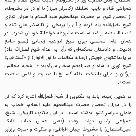
السلطان، زمان صدارت وى در مشروطه): اتابک ضمن انتقاد از عدم
همراهى شاه و نایب السلطنه (کامران میرزا) با او در امر مشروطه،
از تحصن شیخ در حضرت عبدالعظیم علیه السلام با عنوان «بازى
شیخ فضل‌اللّه‌» یاد کرده و آن را پرده‌اى از کارشکنى‌هاى شاه و
نایب السلطنه بر ضد سیاست مشروطه خواهانة خویش شمرد. در
همان ایام، شخصى چون شیخ ابراهیم زنجانى (عضو جامع
آدمیت، و دادستان محکمه‌اى که رأى به اعدام شیخ فضل‌اللّه‌ داد)
در یادداشتهاى خویش (رسالة مکالمات با نور الانوار) از «گستاخى»
شیخ نورى با شاه و صدراعظم سخن مى‌گوید: «...مَحرَم مجالس
بزرگان و امراى پایتخت، بلکه گستاخ با صدارت و نفس سلطنت
است».
در همین زمینه، باید به مکتوبى از شیخ فضل‌اللّه‌ اشاره کرد که آن
را در دوران تحصن حضرت عبدالعظیم علیه السلام، خطاب به
علماى سراسر کشور نوشته است. در این مکتوب تاریخى، شیخ،
همراهى رئیس دولت وقت (یعنى همین جناب اتابک
امین‌السلطان) با مشروطه چیانِ افراطى، و سکوت و حیرت وزراى