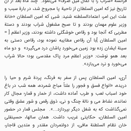
فرانسه «شراب را با کمال میل صرف» مى‌نمود. چند ماه بعد از آن
تاریخ نیز که امین السلطان از ناحیة پا مجروح شد، در بارة سبب و
علت این امر، اعتمادالسلطنه شنید: شبى که امین السلطان «خانة
وزیر علوم مهمان بودند و تا صبح مشغول شراب بودند و دستة
مطربى که آنجا بود و رقاص خوشگلى داشته بودند، وزیر اعظم [ =
امین السلطان ]با آن رقاص مطایبه نموده بود، رقاص دستى به
سینة ایشان زده بود زمین مى‌خورد پاشان درد مى‌گیرد» و دو ماه
بعد همو نوشت: «وزیر اعظم مرد پاک مقدسى بود؛ حالا شراب
مى‌خورد و نرد مى‌بازد».
آرى، امین السلطان پس از سفر به فرنگ، پردة شرم و حیا را
دریده، «انواع فسق و فجور را علناً مباح شمرده، همه شب در باغ
خود اسباب لعب و طرب آماده داشت، از خمار و قمار؛ مجال کار
نمانده، نشاط مى و نالة چنگ و نى، ذوق رقص و شور عشق وقتى
نمى‌گذاشت که به شغل دیگر بپردازد...». مجلس قمار در حضور
امین السلطان، حکایتى غریب داشت. همان سالها، حسینقلى
خان نظام السلطنة مافى، از دولتمردان مقتدر و متدین قاجار،