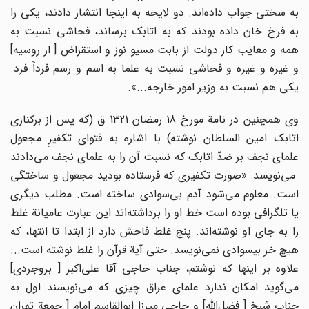
به سختى جواب داده‌اند. دو لایحه به اینجا انتشار دادند، یکى را
به فرخ خان داده بودند که به اتابک برساند، فحاشى نسبت به
همه و معایب کار دولت از بابت مسیو نوز و استقراض [ از روسیه]
و غیره و غیره و فحاشى نسبت به علما به اسم و رسم فرداً فرد.
یکى هم نسبت به وزیر امور خارجه...».
وى همچنین در نامة مورخ 18 رمضان 1321 ق (که پس از برکنارى
اتابک امین السلطان نوشته) با اشاره به فتواى تکفیرِ مجعول
علماى نجف بر ضدّ اتابک که نسبت آن را به علماى نجف مى‌دادند
مى‌نویسد: «صورت تکفیرى که فرستاده بودید مجعول و ساختگى
است. معلوم مى‌شود آدم بى‌سوادى ساخته است. مطلب دیگرى
یا تلگرافى بوده است خط او را برداشته‌اند این عبارت عامیانة غلط
را به جاى او نوشته‌اند. پنج غلط فاحش دارد از ابتدا تا انتها، که
هیچ خر بیسوادى نمى‌نویسد. حتى آیة قرآن را غلط نوشته است...
علاوه بر اینها که نوشتم، جناب حاجى آقا على‌اکبر [ بروجردى]
مى‌گوید امکان ندارد علماى عراق چیزى که مى‌نویسند اول به
جناب شیخ [ فضل‌اللّه‌] و حاجى میرزا ابوالقاسم امام [ جمعة تهران