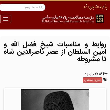
منو
روابط و مناسبات شیخ فضل‏ اللّه‏ و
امین السلطان از عصر ناصرالدین شاه
تا مشروطه
2206 بازدید
امین السلطان