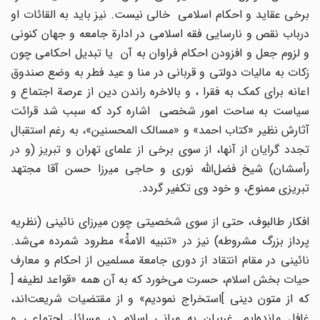
برخى عقاید و احکام اسلامى خالى نیست. نیز باید به القائات او
درباب نقص و نارسایى فقه اسلامى در ادارة جامعه و جهان کنونى
و لزوم جعل و افزودن احکام فراوان به آن یا تبدیل احکامى چون
زکات به مالیات دولتى و قربانى در منا و عید فطر به وضع صندوق
اعانه براى کمک به فقرا ، و بالاخره راندن دین از عرصة اجتماع و
سیاست به ساحت امور شخصى اشاره کرد که سبب شد قرائت
آثارش نظیر «کتاب احمد» و «مسالک المحسنین»، به رغم استقبال
تجدد گرایان از آنها، از سوى برخى از علماى تهران و تبریز (و در
رأسشان) شیخ فضل‌اللّه‌ نورى و حاجى میرزا حسن آقا مجتهد
تبریزى ممنوع، و خود وى تکفیر گردد.
افکار طالبوف، حتى از سوى شخصیتى چون میرزاى نائینى (نظریه
پرداز بزرگ مشروطه) نیز در «تنبیه الامهًْ‌» مطرود شمرده مى‌شد.
نائینى در مقام انتقاد از دورى جامعة مسلمین از احکام و معارف
حیات بخش اسلام، حسرت مى‌خورد که به آن همه «قواعد لطیفه [
که از متون دینى ]استخراج نمودیم» و از مقتضیات شریعت‌اند،
غافل مانده‌ایم. غربیان به مبانى اسلام در مسائل اجتماعى و