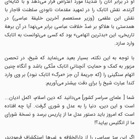
او در برابر آنان را شدیداً مورد اعتراض قرار مى‌دهد و با کنایه‌اى
گزنده، نقش اتابک را در تمهید مقدمات نابودى سلطنت قاجار با
نقش ابن علقمى (وزیر مستعصم آخرین خلیفة عباسى) در
همدستى با هلاکو بر ضدّ خلافت عباسى برابر مى‌نهد! در آن برهة
تاریخى، این «بدترین اتهامى» بود که کسى مى‌توانست به اتابک
وارد سازد.
با توجه به این نکته، بسیار بعید مى‌نماید که شیخ، در تحصن
مزبور به کمک و حمایتِ آنچنانىِ اتابک متّکى باشد و آنگاه چنین
اتهام سنگینى را (که جریمة آن جز «مرگ» اتابک نبود) بر وى وارد
کند! عبارت شیخ را براى دقت بیشتر مى‌آوریم:
شما [ علماى سراسر کشور] مى‌دانید که دین اسلام، اکمل ادیان...
است و این دین، دنیا را به عدل و شورى گرفت. آیا چه افتاده
است که امروز باید دستور عدل ما از پاریس برسد و نسخة شوراى
ما از انگلیس بیاید؟!
اگر این سرّ سیاسى را از دارالخلافه و غیرها استکشاف فرمودید،