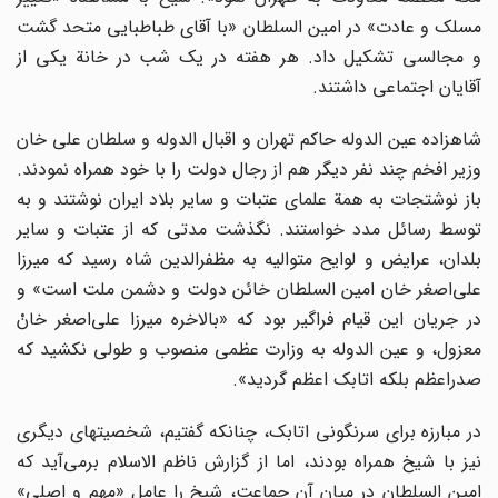
مسلک و عادت» در امین السلطان «با آقاى طباطبایى متحد گشت
و مجالسى تشکیل داد. هر هفته در یک شب در خانة یکى از
آقایان اجتماعى داشتند.
شاهزاده عین الدوله حاکم تهران و اقبال الدوله و سلطان على خان
وزیر افخم چند نفر دیگر هم از رجال دولت را با خود همراه نمودند.
باز نوشتجات به همة علماى عتبات و سایر بلاد ایران نوشتند و به
توسط رسائل مدد خواستند. نگذشت مدتى که از عتبات و سایر
بلدان، عرایض و لوایح متوالیه به مظفرالدین شاه رسید که میرزا
على‌اصغر خان امین السلطان خائن دولت و دشمن ملت است» و
در جریان این قیام فراگیر بود که «بالاخره میرزا على‌اصغر خانْ
معزول، و عین الدوله به وزارت عظمى منصوب و طولى نکشید که
صدراعظم بلکه اتابک اعظم گردید».
در مبارزه براى سرنگونى اتابک، چنانکه گفتیم، شخصیتهاى دیگرى
نیز با شیخ همراه بودند، اما از گزارش ناظم الاسلام برمى‌آید که
امین السلطان در میان آن جماعت، شیخ را عاملِ «مهم و اصلىِ»