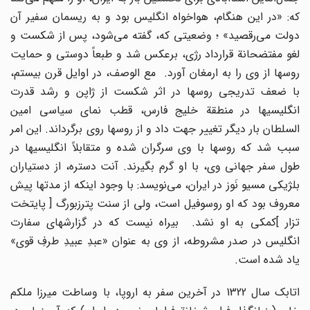
که: «در این هنگام، هواخواه انگلیس بود و به ریسمان سفیر آن
دولت مى‌رقصید» ؛ وضعیتى که، گفته مى‌شود، پس از شکست و
لغو مفتضحانة قرارداد رژى، برعکس شد و طبعاً دوستى و حمایت
روسها از وى را به ارمغان آورد. مع الوصف، در اوایل قرن بیستم،
با ضعف تدریجى روسها در اثر شکست از ژاپن و رشد قدرت
انگلیسیها در منطقة خلیج فارس، قطب نماى سیاسى امین
السلطان بار دیگر تغییر جهت داد و از روسها روى برگرداند. این امر
سبب شد که روسها با وى سرگران شده و متقابلاً انگلیسیها در
طول سفر جهانى وى، با او گرم بگیرند. آنت دستره، از دستیاران
بلژیکى مسیو نَوز در ایران، مى‌نویسد: با وجود اینکه از مدتها پیش
معروف بود که او روسوفیل است، ولى از سنت پترزبورگ [ پایتخت
تزار ]کمکى به او نشد. بیراه نیست که در گزارشهاى سفارت
انگلیس در صدر مشروطه، از وى به عنوان «عبدِ عبیدِ طرفِ قوى»
یاد شده است.
اتابک سال 1322 در آخرین سفر به اروپا، با وساطت میرزا ملکم