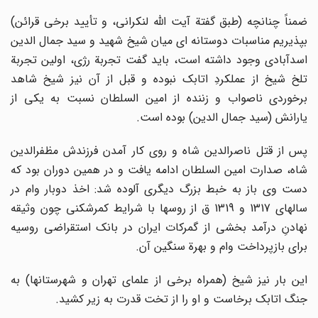
ضمناً چنانچه (طبق گفتة آیت اللّه‌ لنکرانى، و تأیید برخى قرائن)
بپذیریم مناسبات دوستانه اى میان شیخ شهید و سید جمال الدین
اسدآبادى وجود داشته است، باید گفت تجربة رژى، اولین تجربة
تلخ شیخ از عملکردِ اتابک نبوده و قبل از آن نیز شیخ شاهد
برخوردى ناصواب و زننده از امین السلطان نسبت به یکى از
یارانش (سید جمال الدین) بوده است.
پس از قتل ناصرالدین شاه و روى کار آمدن فرزندش مظفرالدین
شاه، صدارت امین السلطان ادامه یافت و در همین دوران بود که
دست وى باز به خبط بزرگ دیگرى آلوده شد: اخذ دوبار وام در
سالهاى 1317 و 1319 ق از روسها با شرایط کمرشکنى چون وثیقه
نهادنِ درآمد بخشى از گمرکات ایران در بانک استقراضى روسیه
براى بازپرداخت وام و بهرة سنگین آن.
این بار نیز شیخ (همراه برخى از علماى تهران و شهرستانها) به
جنگ اتابک برخاست و او را از تخت قدرت به زیر کشید.