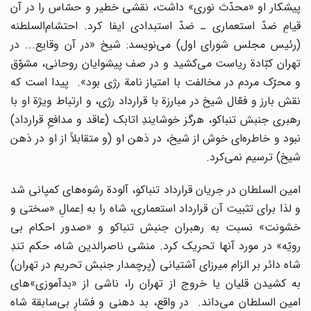
پیشکار او «محدّث نورى» داشت، نقشى خطیر و حسّاس را در آن
قیامِ ضدّ استعمارى ـ ضدّ استبدادى ایفا کرد. احتشام‌السلطنه
(رئیس مجلس شوراى اول) مى‌نویسد: شیخ «در آن وقایع... در
تهران کبّادة ریاست مى‌کشید و در صف پیشوایان روحانى، مشوّق
و محرّک مردم در مخالفت با امتیاز نامة رژى بود». پیدا است که
نقش بارز و فعّال شیخ در مبارزة با قرارداد رژى، و ارتباط ویژة او با
رهبرى جنبش تنباکو، هرگز خوشایندِ اتابک (عاقد و مدافعِ قرارداد)
نبود و خاطره‌اى خوش از شیخ، در ذهن او (و متقابلاً از او در ذهن
شیخ) ترسیم نمى‌کرد.
امین السلطان در جریان قرارداد تنباکو، آلودة رشوه‌هاى کمپانى شد
و لذا براى تثبیت آن قرارداد استعمارى، شاه را به اِعمالِ «سختى و
خشونت» نسبت به رهبران جنبش تنباکو و «صدور احکام بى
رویّه» در مورد آنها تحریک کرد. منشى ناصرالدین شاه، حکم تندِ
شاه دائر بر الزام میرزاى آشتیانى (پرچمدار جنبش تحریم در تهران)
به کشیدن قلیان یا خروج از تهران را، ناشى از «بدآموزى»هاى
امین السلطان مى‌داند. در واقع، بد دهنى و فشارِ بى‌سابقة شاه