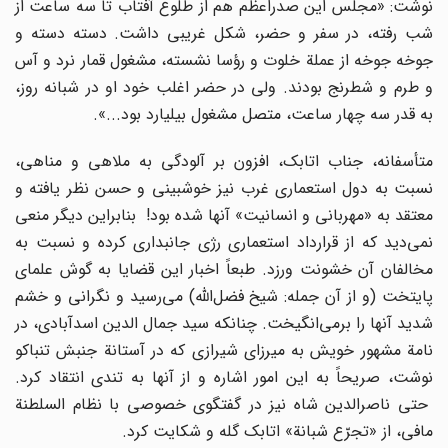
نوشت: «مجلس این صدراعظم هم از طلوع آفتاب تا سه ساعت از
شب رفته، در سفر و حضر، شکل غریبى داشت. دسته دسته و
جوخه جوخه از عملة خلوت و رؤسا نشسته، مشغول قمار نرد و آس
و طرم و شطرنج بودند. ولى در حضر اغلب خود او در شبانه روز،
به قدر سه چهار ساعت، متصل مشغول بیلیارد بود...».
متأسفانه، جناب اتابک، افزون بر آلودگى به ملاهى و مناهى،
نسبت به دول استعمارى غرب نیز خوشبینى و حسن نظر یافته و
معتقد به «مهربانى و انسانیت» آنها شده بود! بنابراین دیگر منعى
نمى‌دید که از قرارداد استعمارى رژى جانبدارى کرده و نسبت به
مخالفان آن خشونت ورزد. طبعاً اخبار این قضایا به گوش علماى
پایتخت (و از آن جمله: شیخ فضل‌اللّه‌) مى‌رسید و نگرانى و خشم
شدید آنها را برمى‌انگیخت. چنانکه سید جمال الدین اسدآبادى، در
نامة مشهور خویش به میرزاى شیرازى که در آستانة جنبش تنباکو
نوشت، صریحاً به این امور اشاره و از آنها به تندى انتقاد کرد.
حتى ناصرالدین شاه نیز در گفتگوى خصوصى با نظام السلطنة
مافى، از «تجرّع شبانة» اتابک گله و شکایت کرد.