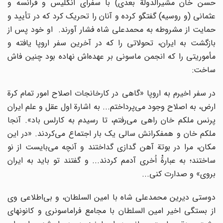
حسن خان مشیرالدولة بعدى) با سفراى انگلیس و فرانسه و
عثمانى (و روسیه) گفتگو کرده و آنان را تحریک کرد که در تأیید و
حمایت از مشروطه به محمدعلى شاه فشار آورند. او خود پس از
بازگشت به ایران، تحولاتى را که در آخرین سفر اروپا یافته و
مأموریتى را که انجمن ماسونى بر عهده‌اش نهاده بود چنین فاش
ساخت:
در سفر اخیرم به اروپا «گاهى در کارخانجات اصلاح امور تمام کرة
ارض، به اصلاح وجود مى‌پرداختم... به اشارة اول عقل و علم ایران
پرنس ملکم خان راهى مى‌رفتم، تا رسیدم به کارلس باد». آنجا
ملکم خان و همفکرانش سالى یک بار اجتماع مى‌کردند. «در این
مکان، مرا در بوتة آهن گدازى گداختند و آنچه مى‌بایست از نو
ساختند؛ به عبارهًْ اُخرى آدمم کردند... و گفتند تو باید به ایران
بروى» و صدارت کنى...
دوستى دیرین محمدعلى شاه با امین السلطان، و بى‌اطلاعى وى
از بستگى اخیر امین السلطان با مجامع فراماسونرى و کانونهاى