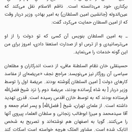
برکنارىِ خود مى‌دانسته است. ناظم الاسلام نقل مى‌کند که
عین‌الدوله (جانشین امین السلطان) به امیر بهادر، وزیر دربار وقت
که از امین السطان حمایت مى‌کرد، گفت:
ـ به امین السلطان بنویس آن کسى که تو دولت را از او
مى‌ترسانیدى و از ترس او از صدارت استعفا دادى، امروز براى من
این گونه خدمات را مى‌نماید.
حسینقلى خان نظام السلطنة مافى، از دست اندرکاران و مطلعان
سیاسى آن روزگار نیز مى‌نویسد: مراجع نجف «عریضه‌اى از مفاسد
کارهاى دولت [ امین السلطان ]نوشته بودند. عریضة اول را توسط
وزیر دربار [ به شاه ]رسانده بودند، عریضة دوم را نزد شیخ فضل‌اللّه‌
فرستاده بودند که به توسط خازن اقدس رسیده است. قدرى تهدید
داشته است. از علماى تهران، شیخ [ فضل‌اللّه‌] و پسر امام جمعه و
آقا سیدمحمد و میرزا ابوطالب زنجانى و سلطان العلماء پیروى آنها
را مى‌کنند. گویا به اصفهان هم نوشته‌اند و تصریح به شخص
اتابک شده است. مشاور الملک هرچه خواسته است اسکات کند