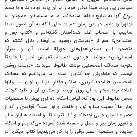
سیاسى پى برده، مبدأ ترقى خود را بر آن پایه نهاده‌اند و با بسط
فروع آنها به نتایج فائقه رسیده‌اند، اما ما مسلمانان همچنان به
قهقهرا رفته‌ایم. در این زمان هم به جاى آنکه به آن اصول اقتدا
نماییم، با اصحاب ظلم همداستان گشته‌ایم و «کتاب جور و
استبدادى» هم از «کفرستان روسیه بر ایشان نازل گشته که
متضمن این دستورالعمل‌هاى جوریّة است، آن را «قرآن
آسمانى‌اش» خوانند. فریدون آدمیت، تعریض اخیر را قاعدتاً
متوجه مسالک المحسنین نوشتة طالبوف مى‌داند: «درست روشن
نیست که منظورش چه کتابى است. اما مى‌دانیم که مسالک
المحسنین طالبوف تبریزى، ساکن قفقاز، در این اوان سر زبانها
افتاده بود؛ مردم به آن روى آوردند و ملایان آن را طرد کردند.
سخن طالبوف این بود که: قیاس احکام ده قرن پیش با مقتضیات
زمان ما " نسبت بینا و کور، و ظلمت و نور است". قواعدى را که از
عصر عباسیان جارى بوده‌اند و " از کثرت کار و امتداد هزاران سال
و تغییر زمان پیر و علیل و خسته شده آسوده مى‌گذاریم و احکام
جدیده و مقتضیة" عصر ترقى را به کار مى‌بندیم! کتاب دیگرى در