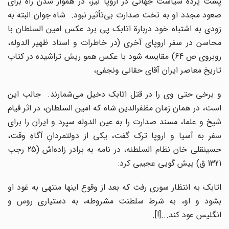
پشت پردة سیاست جهانى در اروپا نیز، در هموار شدن راه براى
صعود مجدد او به تخت صدارت بى‌تأثیر نبود. شاه جوان البته به
زودى به اشتباه خود دربارة اتابک پى برد عکس امین السلطان با
محاسن در سفر اروپاى آخرى (در خاطرات و اسناد ظهیر الدوله،
روبروى ص 64) مقایسه شود با عکس همو ریش تراشیده در کتاب
تاریخ معاصر ایران آقاى حقانى ونجفى،
و برخى حتى وى را در قتل اتابک دخیل مى‌شمارند. جالب این
است، در همان زمان مظفرالدین شاه که امین السلطان، در اثر قیام
شیخ و علما، مسند صدارت را به عین الدوله سپرد و ایران را براى
سفر به آسیا و اروپا ترک گفت، یکى از دولتمردانِ آگاهِ وقت،
حسینقلى خان نظام السلطنه، در نامه به برادر زاده‌اش (25 رجب
1321 ق) پیش گویى عجیبى کرد:
اتابک به انتظار سورى رفت که بعد از وقوع اینها منتهى به عَود او
بشود و او، به شرط سلطنت مشروطه، به دستیارى روس و
انگلیس عود کند...[!].