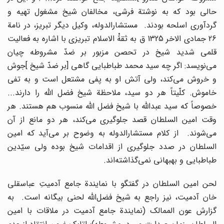
حالى بود که به نوشتة فرشى، مخالفان شیخ مشغول تهیه و
گردآورى اسلحه بودند. مستشارالدوله، وکیل دیگر تبریز، در نامة
26 جمادى الاخر 1325 ق به ثقهًْ الاسلام تبریزى با اشاره به فعالیت
قلمى شدید شیخ در تحصن مزبور بر ضدّ مشروطه چیان
مى‌نویسد: اگر چه سید محمد طباطبایى گاهى [بر ضدّ شیخ ]جوش
و خروش مى‌کند، ولى آتش او به پفى مشتعل است و به تفى
خاموش. کلّیتاً هر دو سید، ملاحظة شیخ فضل اللّه‌ را دارند...
خصوصاً که سید عبداللّه‌ با شیخ فضل اللّه‌ منسوب هم هستند. هر
وقت امین السلطان قصد جلوگیرى مى‌کند، هر دو مانع از آن
مى‌شوند. از کلام مستشارالدوله به وضوح بر مى‌آید که امین
السلطان در صدد جلوگیرى از اقدامات شیخ بوده ولى سیّدین
طباطبایى و بهبهانى نمى‌گذاشته‌اند.
لحن امین السلطان در گفتگو با نمایندة جامع آدمیتِ عباسقلى
خان آدمیت، نیز راجع به شیخ فضل‌اللّه‌ لحنى بیگانه است. به
گزارش عون الممالک (نمایندة جامع آدمیت در ملاقات با امین