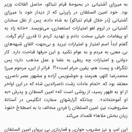
به میرزاى آشتیانى در بحبوحة قیام تنباکو، حاصل القائات وزیر
بود. خود امین السلطان در راپرتى که از دیدار خود با میرزاى
آشتیانى (در خلال قیام تنباکو) به شاه داده، پس از نقل سخنان
آشتیانى در لزوم لغو امتیازات استعمارى، مى‌نویسد: «خانه زاد به
او پیغامات خیلى سخت دادم و تهدید کردم تا قدرى آرام گرفت.
گفتم ابداً اسم امتیاز و امتیازات نبرید و بى‌جهت القاى شبهه‌هاى
بى معنى به مردم و به عوام نکنید و این حرفها قباحت دارد. کار
دولتى و امتیازات چه ربطى به علما و عمل مذهب دارد؛ پس
تلگراف و پست هم، یقین حرام است»؟! فراتر از این، مرحوم میرزا
محمدرضا کلهر، هنرمند و خوشنویس آزاده و مشهور عصر ناصرى،
معتقد بود که: «تمام عادات زشت ناصرالدین شاه که در این اواخر
از او به ظهور رسید، از روشى است که» امین السطان و پدرش «به
او آموخته‌اند». چنانکه گزارشهاى سفارت انگلیس در آستانة
مشروطیت نیز، امین السلطان را فردى مخالف با به اصطلاحْ «نفوذ
زیان بخش ملاها» قلمداد مى‌کند.
این امر، و نیز مشروب خوارى و قماربازىِ بى پرواى امین السلطان