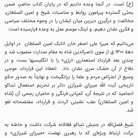
(ع) است. در آنجا وعده دادیم که در پایان کتاب حاضر، ضمن
بحثى گسترده پیرامون روابط و مناسبات شیخ و امین السلطان،
مخالفت و درگیرى دیرین میان ایشان را در وجوه مختلف سیاسى
و فکرى نشان دهیم، و اینک موسم عمل به وعده فرارسیده است:
مى‌دانیم که میرزا على اصغر خان اتابک امین السلطان در اوایل
دهة 1300 ق از سوى ناصرالدین شاه به مقام صدارت منصوب شد و
چندى بعد قرارداد استعمارى «رژى» را با انگلیسیها بست و در
دفاع از آن خشک سرى نشان داد. انعقاد این قرارداد، موجى
وسیع از اعتراض مردم و علما را برانگیخت و نهایتاً به صدور حکمِ
تاریخى آیت اللّه‌ میرزاى شیرازى دائر بر تحریم استعمال تنباکو
انجامید که در نتیجة آن، کمپانى فرنگى و حامیان رسمى آن (شاه
و امین السلطان) عقب نشینى کردند و قرارداد، مفتضحانه لغو
شد.
شیخ فضل‌اللّه‌ در جنبش تنباکو فعّالانه شرکت داشت و خاصّه به
برکت ارتباط ویژه‌اى که با رهبرى نهضت «میرزاى شیرازى» و