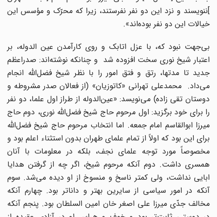
]ننویسند و نزد این دو نفر نفرستند، زیرا که محرّک و مؤسس این
خیالات این دو نفر بوده‌اند».
بى‌جهت نبود که، با عزل اتابک و روى کارآمدن عین الدوله، بر
اعتبار شیخ نورى سخت افزوده شد و چنانکه نوشته‌اند: صدراعظم
جدید تا مدتها، رتق و فتق امور را با نظر شیخ فضل‌اللّه‌ انجام
مى‌داد. محمدعلى تهرانى «کاتوزیان» (از فعالان صدر مشروطه و
دوستان تقى زاده) مى‌نویسد: «عین‌الدوله از طراز اول علما، دو نفر
را براى خود برگزید: اول مرحوم حاج شیخ فضل‌اللّه‌ نورى، دوم حاج
میرزا ابوالقاسم امام جمعه. اما انتخاب مرحوم حاج شیخ فضل‌اللّه‌
براى این بود که اولاً از تمام علماى طهران بدون استثناء اعلم بود و
مخصوصاً مورد توجه علماى نجف، بلکه در معلومات با آنان
همسرى داشت. دوم آنکه مرحوم شیخ، اگر چه از گرفتن هدایا
ابایى نداشت، ولى کمتر ناسخ و منسوخ از او دیده مى‌شد. سوم
آنکه در امور سیاسى از سایرین بهتر و داناتر بود. چهارم آنکه
مخالف جدّى میرزا على اصغر خان امین السلطان بود. پنجم آنکه
در دوستى ثابت‌تر بود و خوف و هراس او در آزادى عقیده از