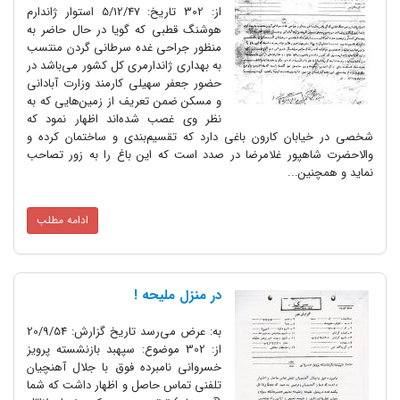
از: 302 تاریخ: 5/12/47 استوار ژاندارم
هوشنگ قطبی که گویا در حال حاضر به
منظور جراحی غده سرطانی گردن منتسب
به بهداری ژاندارمری کل کشور می‌باشد در
حضور جعفر سهیلی کارمند وزارت آبادانی
و مسکن ضمن تعریف از زمین‌هایی که به
نظر وی غصب شده‌اند اظهار نمود که
ان کارون باغی دارد که تقسیم‌بندی و ساختمان کرده و
پور غلامرضا در صدد است که این باغ را به زور تصاحب
ن...
ادامه مطلب
در منزل ملیحه !
به: عرض می‌رسد تاریخ گزارش: 20/9/54
از: 302 موضوع: سپهبد بازنشسته پرویز
خسروانی نامبرده فوق با جلال آهنچیان
تلفنی تماس حاصل و اظهار داشت که شما