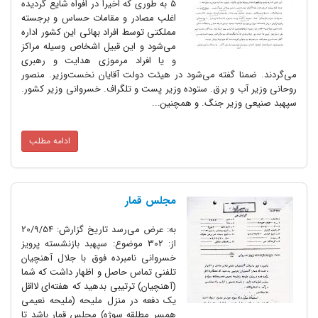
5 به طورى که اخیرا در افواه شایع گردیده
اغلب مصادر و مقامات حساس و برجسته
مملکتى توسط افراد بهائى این کشور اداره
مى‌شود و این قبیل اشخاص وسیله مراکز
و یا افراد مرموزى هدایت و رهبرى
نا گفته مى‌شود در هیئت دولت آقایان نخست‌وزیر. منصور
ب و برق. ستوده وزیر پست و تلگراف. خسروانى وزیر کشور.
وزیر جنگ. و همچنین...
ادامه مطلب
مجلس قمار
به: عرض می‌رسد تاریخ گزارش: 20/9/54
از: 302 موضوع: سپهبد بازنشسته پرویز
خسروانی نامبرده فوق با جلال آهنچیان
تلفنی تماس حاصل و اظهار داشت که شما
(آهنچیان) ترتیبی بدهید که هفته‌ای لااقل
یک دفعه در منزل ملیحه (ملیحه نعیمی
همسر مطلقه سوژه) مجلس قمار باشد تا