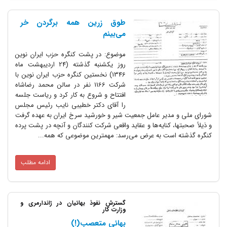
طوق زرین همه برگردن خر
می‌بینم
موضوع‌: در پشت کنگره حزب ایران نوین
روز یکشنبه گذشته (24 اردیبهشت ماه
1346) نخستین کنگره حزب ایران نوین با
شرکت 1166 نفر در سالن محمد رضاشاه
افتتاح و شروع به کار کرد و ریاست جلسه
را آقای دکتر خطیبی نایب رئیس مجلس
مدیر عامل جمعیت شیر و خورشید سرخ ایران به عهده گرفت
ا، کنایه‌ها و عقاید واقعی شرکت کنندگان و آنچه در پشت پرده
است به عرض می‌رسد: مهمترین موضوعی که همه...
ادامه مطلب
گسترش نفوذ بهائیان در ژاندارمری و
وزارت کار
بهائی متعصب‌(!)