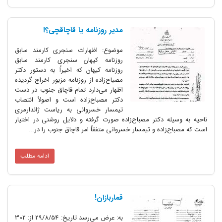
مدیر روزنامه یا قاچاقچی؟!
موضوع: اظهارات سنجری کارمند سابق
روزنامه کیهان سنجری کارمند سابق
روزنامه کیهان که اخیراً به دستور دکتر
مصباح‌زاده از روزنامه مزبور اخراج گردیده
اظهار می‌دارد تمام قاچاق جنوب در دست
دکتر مصباح‌زاده است و اصولاً انتصاب
تیمسار خسروانی به ریاست ژاندارمری
ه دکتر مصباح‌زاده صورت گرفته و دلایل روشنی در اختیار
زاده و تیمسار خسروانی متفقاً امر قاچاق جنوب را در...
ادامه مطلب
قماربازان!
به: عرض می‌رسد تاریخ: 29/8/54 از: 302