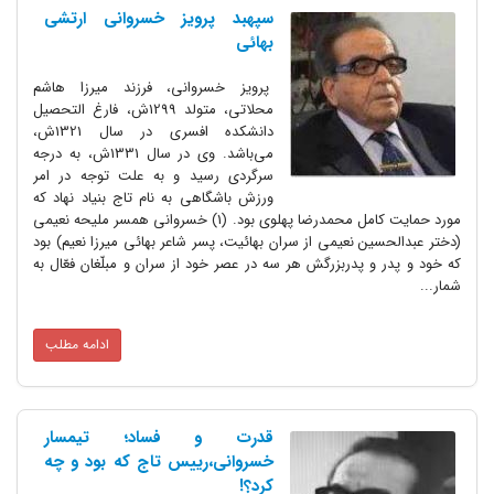
سپهبد پرویز خسروانی ارتشی
بهائی
پرویز خسروانی، فرزند میرزا هاشم
محلاتی، متولد 1299ش، فارغ التحصیل
دانشکده افسری در سال 1321ش،
می‌باشد. وی در سال 1331ش، به درجه
سرگردی رسید و به علت توجه در امر
ورزش باشگاهی به نام تاج بنیاد نهاد که
مورد حمایت کامل محمدرضا پهلوی بود. (1) خسروانی همسر ملیحه نعیمی
ین نعیمی از سران بهائیت، پسر شاعر بهائی میرزا نعیم) بود
و پدربزرگش هر سه در عصر خود از سران و مبلّغان فعّال به
ادامه مطلب
قدرت و فساد؛ تیمسار
خسروانی،رییس تاج که بود و چه
کرد؟!