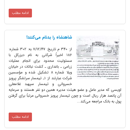
ادامه مطلب
شاهنشاه را بدنام می‌کنند!
از: 340 م تاریخ: 7/12/47 به: 302 شماره:
186 اخیراً شرکتی به نام دیزرکل با
مسئولیت محدود برای انجام عملیات
زراعی ـ باغداری ـ کشت نباتات در خیابان
ویلا شماره 8 تشکیل شده و مؤسسین
شرکت عبارتند از: 1ـ تیمسار سرلشگر پرویز
خسروانی و تیمسار سپهبد غلامعلی
ر عامل و عضو هیئت مدیره همین دو نفر هستند و سرمایه
ر ریال است و چون تیمسار پرویز خسروانی مرتباً برای گرفتن
اجعه می‌کند...
ادامه مطلب