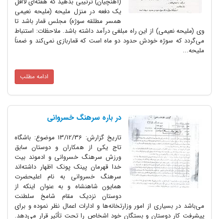
(آهنچیان) ترتیبی بدهید که هفته‌ای لااقل
یک دفعه در منزل ملیحه (ملیحه نعیمی
همسر مطلقه سوژه) مجلس قمار باشد تا
می) از این راه مبلغی درآمد داشته باشد. ملاحظات: استنباط
وژه خودش حدود دو ماه است که قماربازی نمی‌کند و ضمناً
ادامه مطلب
در باره سرهنگ خسروانی
تاریخ گزارش: 13/12/36 موضوع: باشگاه
تاج یکی از همکاران و دوستان سابق
ورزش سرهنگ خسروانی و ادموند بیت
خدا قهرمان پینک‌ پونک اظهار داشته‌اند
سرهنگ خسروانی به نام اعلیحضرت
همایون شاهنشاه و به عنوان اینکه از
دوستان نزدیک مقام شامخ سلطنت
یاری از امور وزارتخانه‌ها و ادارات اعمال نظر نموده و برای
وستان و بستگان خود اشخاص را تحت تأثیر قرار می‌دهد.