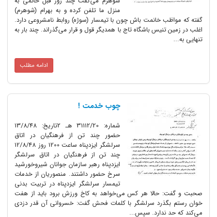
شوهرم می‌گفت چند روز قبل خانمی به
منزل ما تلفن کرده و به بهرام (شوهرم‌)
 خانمت باش چون با تیمسار (سوژه‌) روابط نامشروعی دارد.
نیس باشگاه تاج با همدیگر قول و قرار می‌گذراند. چند بار به
ادامه مطلب
چوب خدمت !
شماره‌: 31112/20 هـ 2تاریخ‌: 13/8/48
حضور چند تن از فرهنگیان در اتاق
سرلشگر ایزدپناه ساعت 1200 روز 12/8/48
چند تن از فرهنگیان در اتاق سرلشگر
ایزدپناه رهبر سازمان جوانان شیروخورشید
سرخ حضور داشتند. منصوریان از خدمات
تیمسار سرلشگر ایزدپناه در تربیت بدنی
 حالا هر کس می‌خواهد به کاخ ورزش برود باید از هفت
ذرد سرلشگر با کلمات فحش گفت‌: خسروانی آن قدر دزدی
ندارد. سپس...