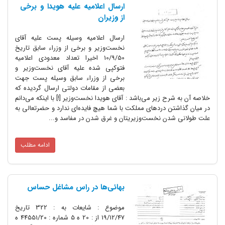
ارسال اعلامیه علیه هویدا و برخى
از وزیران
ارسال اعلامیه وسیله پست علیه آقاى
نخست‌وزیر و برخى از وزراء سابق تاریخ
10/9/50 اخیرا تعداد معدودى اعلامیه
فتوکپى شده علیه آقاى نخست‌وزیر و
برخى از وزراء سابق وسیله پست جهت
بعضى از مقامات دولتى ارسال گردیده که
ح زیر مى‌باشد : آقاى هویدا نخست‌وزیر [!] با اینکه مى‌دانم
ن دردهاى مملکت با شما هیچ فایده‌اى ندارد و حضرتعالى به
دن نخست‌وزیریتان و غرق شدن در مفاسد و...
ادامه مطلب
بهائی‌ها در راس مشاغل حساس
موضوع : شایعات به : 322 تاریخ
19/12/47 از : 20 ه 5 شماره : 44551/20 ه