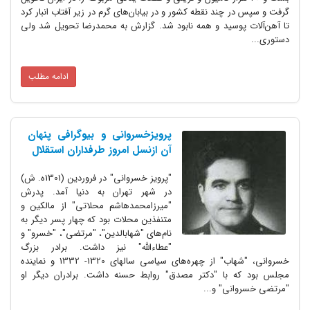
 چند نقطه کشور و در بیابان‌های گرم در زیر آفتاب انبار کرد
پوسید و همه نابود شد. گزارش به محمدرضا تحویل شد ولی
ادامه مطلب
پرویزخسروانی و بیوگرافی پنهان
آن ازنسل امروز طرفداران استقلال
"پرویز خسروانی" در فروردین (1301ه. ش)
در شهر تهران به دنیا آمد. پدرش
"میرزامحمدهاشم محلاتی" از مالکین و
متنفذین محلات بود که چهار پسر دیگر به
نام‌های "شهاب­الدین"، "مرتضی"، "خسرو" و
"عطاءالله" نیز داشت. برادر بزرگ
خسروانی، "شهاب" از چهره‌های سیاسی سال­های 1320- 1332 و نماینده
 با "دکتر مصدق" روابط حسنه داشت. برادران دیگر او
نی" و...