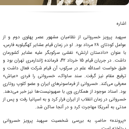
خسروانی از نظامیان مشهور عصر پهلوی دوم و از
عوامل کودتای 28 مرداد بود. او در زمان قیام عشایر کهگیلویه‌ فارس،
دستان ارتش» نقشی سرکوبگر علیه عشایر کشورمان
داشت. در جریان قیام 15 خرداد 42، فرمانده ژاندارمری تهران بود و
دالله علم در سرکوب آن قیام شرکت فعال داشت و
یز گرفت. سند ساواک، خسروانی را فردی «عیاش»
 خسروانی از فرماسونرهای ایران و عضو کلوپ روتاری
جود از همکاری وی با صهیونیست‌ها نیز خبر می‌دهد.
ن انقلاب از ایران فرار کرد و به اسپانیا رفت و پس از
ا مهاجرت کرد و در آنجا ساکن شد.
ضر، به بررسی شخصیت سپهبد پرویز خسروانی