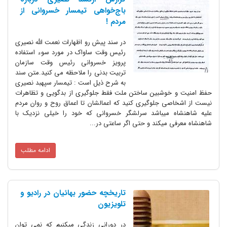
باج‌خواهی تیمسار خسروانی از
مردم !
در سند پیش رو اظهارات نعمت الله نصیری
رئیس وقت ساواک در مورد سوء استفاده
پرویز خسروانی رئیس وقت سازمان
تربیت بدنی را ملاحظه می کنید.متن سند
به شرح ذیل است : تیمسار سپهبد نصیری
خوشبین ساختن ملت فقط جلوگیری از بدگویی و تظاهرات
صی جلوگیری کنید که اعمالشان تا اعماق روح و روان مردم
ه میباشد سرلشگر خسروانی که خود را خیلی نزدیک با
 میکند و حتی اگر ساعتی در...
ادامه مطلب
تاریخچه حضور بهائیان در رادیو و
تلویزیون
در دورانی زندگی میکنیم که نمی توان