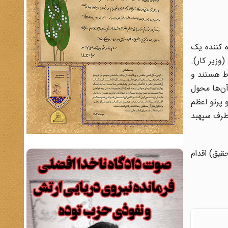
ه کننده یک
وزیر کار).
وط هستند و
آن‌ها محول
 پرتو اعظم
 طرف سپهبد
اده شودتا در اجرای امر (تحقیق‌) اقدام