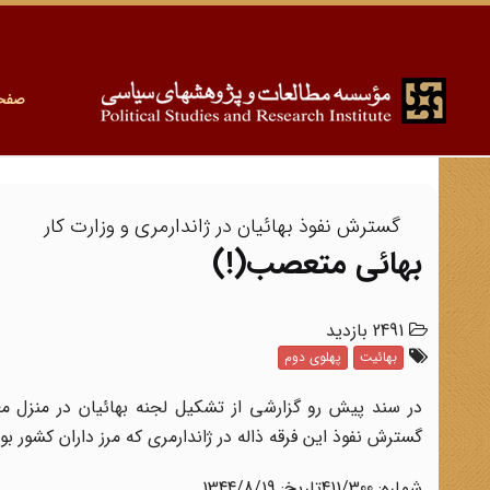
صفح
گسترش نفوذ بهائیان در ژاندارمری و وزارت کار
بهائی متعصب‌(!)
2491 بازدید
بهائیت
پهلوی دوم
در سند پیش رو گزارشی از تشکیل لجنه بهائیان در منزل مع
گسترش نفوذ این فرقه ذاله در ژاندارمری که مرز داران کشور ب
شماره‌: 411/300تاریخ‌: 1344/8/19