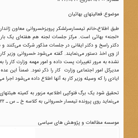
موضوع‌: فعالیتهای بهائیان
طبق اطلاع‌،خانم تیمسارسرلشکر پرویزخسروانی معاون ژاندا
«لجنه‌» بهائی است‌. مرکز جلسات لجنه هم هفته‌ای یک بار
دکتر راسخ و دکتر ایقانی در جلسات مذکور شرکت می‌کنند و ب
از وی اخذ دستور می‌نمایند. گفته می‌شود خسروانی وزیر کار 
نشده به مرور تغییرات پست داده و امور مهمه وزارت کار را 
مدیرکل امور اجتماعی وزارت کار را ذکر نمود. ضمناً این عد
ایادی را که وسیله وزیر کار به آنها اطلاع داده می‌شود اجرا می‌
می‌نماید روی پرونده تیمسار خسروانی به کلاسه خ ـ س ـ 322 بایگانی شود 1/9...
موسسه مطالعات و پژوهش های سیاسی