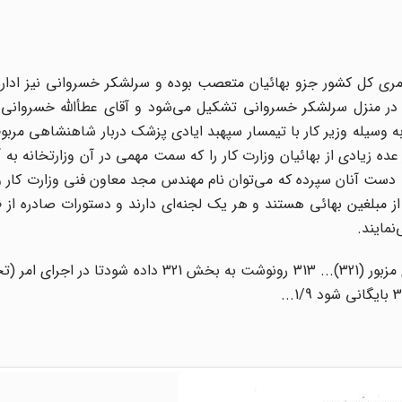
رمری کل کشور جزو بهائیان متعصب بوده و سرلشکر خسروانی نیز ادار
 در منزل سرلشکر خسروانی تشکیل می‌شود و آقای عطأالله خسروانی (
ه وسیله وزیر کار با تیمسار سپهبد ایادی پزشک دربار شاهنشاهی مرب
عده زیادی از بهائیان وزارت کار را که سمت مهمی در آن وزارتخانه به 
به دست آنان سپرده که می‌توان نام مهندس مجد معاون فنی وزارت کار و
ه از مبلغین بهائی هستند و هر یک لجنه‌ای دارند و دستورات صادره از
نمایند.
تحقیق شود یک برگ فتوکپی اطلاعیه مزبور به کمیته هیئتهای مزبور (321)... 313 رونوشت به بخش 321 د