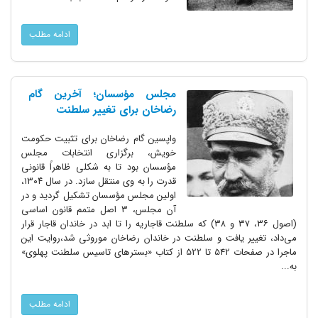
ادامه مطلب
مجلس مؤسسان؛ آخرین گام
رضاخان برای تغییر سلطنت
واپسین گام رضاخان برای تثبیت حکومت
خویش، برگزاری انتخابات مجلس
مؤسسان بود تا به شکلی ظاهراً قانونی
قدرت را به وی منتقل سازد. در سال ۱۳۰۴،
اولین مجلس مؤسسان تشکیل گردید و در
آن مجلس، ۳ اصل متمم قانون اساسی
(اصول ۳۶، ۳۷ و ۳۸) که سلطنت قاجاریه را تا ابد در خاندان قاجار قرار
می‌داد، تغییر یافت و سلطنت در خاندان رضاخان موروثی شد،روایت این
ماجرا در صفحات 542 تا 522 از کتاب «بسترهای تاسیس سلطنت پهلوی»
به...
ادامه مطلب