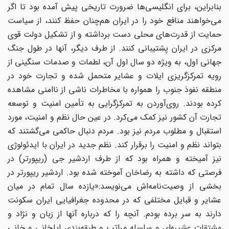
بنابراین، برای انگلیسی‌ها ضرورت تاریخی پیش آمده بود تا اگر
می‌خواهند منافع خود را در ایران هم‌چنان حفظ کنند، از سیاست
حمایت از قدرت‌های محلی دست برداشته و از تشکیل دولت قوی
مرکزی در ایران پشتیبانی کنند. از طرف دیگر، آنها در طول جنگ
جهانی اول، به ویژه دو سال اول آن، لطمات و صدمات سنگینی از
رویه تمرکزگریزی ایلات و عشایر متحمل شده و تجارت خود در
منطقه نفوذ جنوب را همواره با مخاطرات ناشی از ناامنی مشاهده
کرده بودند. روی‌آوردن به تمرکزگرایی به تأمین امنیت و توسعه
تجارت آن کشور نیز کمک می‌کرد. در عین حال نظم و امنیت، مورد
استقبال و مطلوب مردم نیز بود. مردم دنبال حاکمی می‌گشتند که
بتواند نظم و امنیت را برقرار کند. نظم جدید در ایران با ایدئولوژی
نیز آمیخته و همراه بود که از طرف اردشیر جی (ریپورتر) در
فرصتی که داشته به رضاخان آموخته شده بود. اردشیر ریپورتر در
بخشی از وصیت‌نامه‌اش می‌نویسد:«یازده سال تمام در میان
عشایر و قبایل مختلفی که در محدوده جغرافیایی ایران سکونت
دارند به سر برده بودم. آنچه را که درباره آنها از زبان و نژاد و
مشتقات عشیره‌ای و سلسله مراتب و طبقه‌بندی ایلخانی و خانی