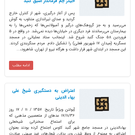
حیدر جم فرماندار اسبق گنبد
پس از آغاز درگیری، شهر از کنترل خارج
گردید و صدای تیراندازی متناوب به گوش
می‌رسید و به جز گروهک‌های درگیر و آمبولانس‌ها که زخمی‌ها را به
بیمارستان می‌رساندند فرد دیگری در خیابان‌ها دیده نمی‌شد. در واقع در 5
فروردین 58 جنگ گنبد شروع شد. اینجانب ستاد عملیاتی در مسجد
عسگریه (میدان 17 شهریور فعلی) را تشکیل دادم. مردم سنگربندی کردند.
این مسجد در ابتدای شهر قرار داشت و هرگاه نیرو از تهران، شاهرود،...
ادامه مطلب
اعتراض به دستگیری شیخ علی
بهاء الدینی
[بولتن ویژه] تاریخ: 1357 / 11 / 17 روز
17/11/36 عده‏اى از متعصبین مذهبى که
براى استماع سخنرانى شیخ‏على
بهاءالدینى در مسجد جامع شهر گنبد کاوس اجتماع کرده بودند بعنوان
اعتراض به ممنوع از وعظ شدن وى بدادن شعارهاى ضد میهنى مبادرت