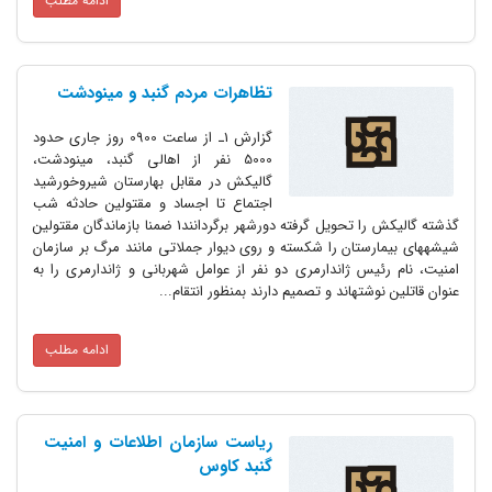
ادامه مطلب
تظاهرات مردم گنبد و مینودشت
گزارش 1ـ از ساعت 0900 روز جارى حدود
5000 نفر از اهالى گنبد، مینودشت،
گالیکش در مقابل بهارستان شیروخورشید
اجتماع تا اجساد و مقتولین حادثه شب
گذشته گالیکش را تحویل گرفته دورشهر برگردانند1 ضمنا بازماندگان مقتولین
شیشه‏هاى بیمارستان را شکسته و روى دیوار جملاتى مانند مرگ بر سازمان
امنیت، نام رئیس ژاندارمرى دو نفر از عوامل شهربانى و ژاندارمرى را به
عنوان قاتلین نوشته‏اند و تصمیم دارند بمنظور انتقام...
ادامه مطلب
ریاست سازمان اطلاعات و امنیت
گنبد کاوس