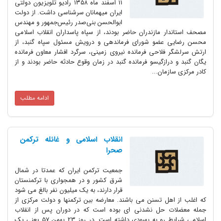
۱۱ اسفند ماه ۱۳۵۸ رادیو تلویزیون دولتی
ایران میهمانان سرشناسی داشت. از دولت
ابوالحسن بنی‌صدر رئیس‌جمهور و مهندس
مصحف استاندار مازندران حاضر بودند، از سپاه پاسداران انقلاب اسلامی
محسن رضایی عضو شورای فرماندهی و درویش مسئول سپاه گنبد، از
ارتش سرلشگر فلاحی فرمانده نیروی زمینی، سرگرد افشار معاون فرمانده
یگان گنبد و درازگیسو فرمانده گنبد در زمان وقوع حادثه حاضر بودند و از
کادر مرکزی سازمان...
ادامه مطلب
انقلاب اسلامی و غائله ترکمن
صحرا
جمعیت ترکمن ایران که عمدتا در شمال
شرق کشور و در همجواری با ترکمنستان
قرار دارند، به یک میلیون نفر بالغ می شود
که اغلب از اهل تسنن می باشند. معارضه بین ترکمنها و دولت مرکزی از
جمله معضلات حل نشدنی ای بوده است که در دوران پس از انقلاب
اسلامی شرایط رو به بهبودی داشته است. در روز 23 بهمن 57 یعنی یک