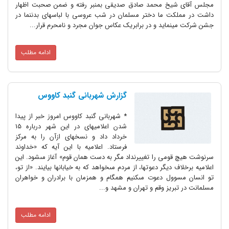
مجلس آقاى شیخ محمد صادق صدیقى بمنبر رفته و ضمن صحبت اظهار
داشت در مملکت ما دختر مسلمان در شب عروسى با لباسهاى بدن‏نما در
جشن شرکت مینماید و در برابریک عکاس جوان مجرد و نامحرم قرار...
ادامه مطلب
گزارش شهربانى گنبد کاووس
* شهربانى گنبد کاووس امروز خبر از پیدا
شدن اعلامیه‏اى در این شهر درباره 15
خرداد داد و نسخه‏اى ازآن را به مرکز
فرستاد. اعلامیه با این آیه که «خداوند
سرنوشت هیچ قومى را تغییرنداد مگر به دست همان قوم» آغاز مى‏شود. این
اعلامیه برخلاف دیگر دعوتها، از مردم مى‏خواهد که به خیابانها بیایند. «از تو،
تو انسان مسوول دعوت مى‏کنیم همگام و همزمان با برادران و خواهران
مسلمانت در تبریز وقم و تهران و مشهد و...
ادامه مطلب