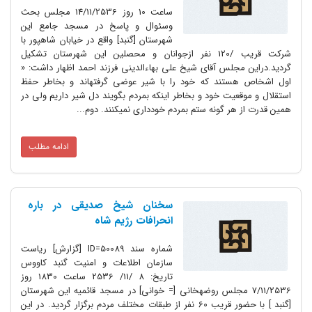
ساعت 10 روز 14/11/2536 مجلس بحث
وسئوال و پاسخ در مسجد جامع این
شهرستان [گنبد] واقع در خیابان شاهپور با
شرکت قریب /120 نفر ازجوانان و محصلین این شهرستان تشکیل
گردید.دراین مجلس آقاى شیخ على بهاءالدینى فرزند احمد اظهار داشت: «
اول اشخاص هستند که خود را با شیر عوضى گرفته‏اند و بخاطر حفظ
استقلال و موقعیت خود و بخاطر اینکه بمردم بگویند دل شیر داریم ولى در
همین قدرت از هر گونه ستم بمردم خوددارى نمیکنند. دوم...
ادامه مطلب
سخنان شیخ صدیقی در باره
انحرافات رژیم شاه
شماره سند ID=50089 [گزارش] ریاست
سازمان اطلاعات و امنیت گنبد کاووس
تاریخ: 8 /11/ 2536 ساعت 1830 روز
7/11/2536 مجلس روضه‏خانى [= خوانى] در مسجد قائمیه این شهرستان
[گنبد ] با حضور قریب 60 نفر از طبقات مختلف مردم برگزار گردید. در این