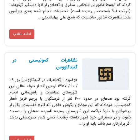
کردند که توسط مامورین انتظامى متفرق و تعدادى از آنها دستگیر گردیدند1
(مراتب قبلاً باستحضار رسیده است). تحقیقات انجام شده بعدى پیرامون
علت تظاهرات مذکور حاکیست که شیخ على بهاءالدینى...
ادامه مطلب
تظاهرات کمونیستی در
گنبدکاووس
موضوع : [تظاهرات در گنبدکاووس] روز 29
/ 10 / 1357 اربعین که از طرف اهالى این
شهرستان تظاهرات و راهپیمائى انجام
گرفته بود عده‏اى در حدود 400 نفر از فرهنگیان با پرچم قرمز شعار
کمونیستى میدادند که این موضوع بگوش حاجى آنه قلیچ نقشبندى یکى از
پیشوایان با نفوذ تراکمه این شهرستان رسیده نامبرده عده‏اى را بمسجد
دعوت و در سخنرانى خود اظهار داشته چنانچه کسى شعار کمونیستى بدهد
اگر برادرتان هم باشد باید او را...