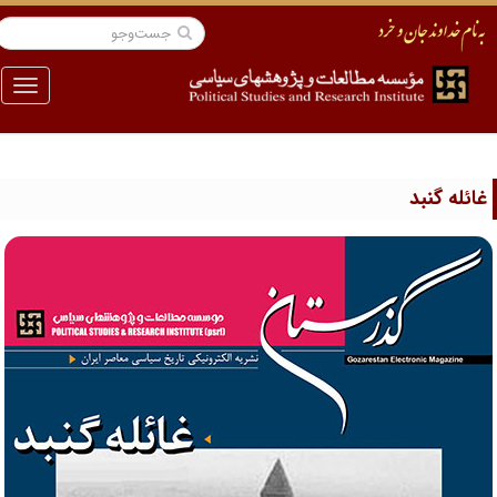
منو
ائله گنبد