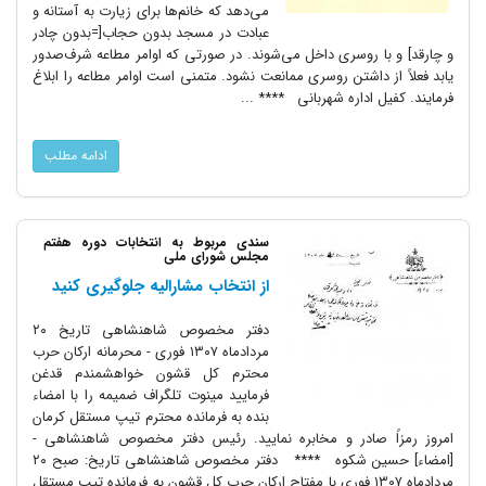
می‌دهد که خانم‌ها برای زیارت به آستانه و
عبادت در مسجد بدون حجاب[=بدون چادر
و چارقد] و با روسری داخل می‌شوند. در صورتی که اوامر مطاعه شرف‌صدور
یابد فعلاً از داشتن روسری ممانعت نشود. متمنی است اوامر مطاعه را ابلاغ
فرمایند. کفیل اداره شهربانی **** ...
ادامه مطلب
سندی مربوط به انتخابات دوره هفتم
مجلس شورای ملی
از انتخاب مشارالیه جلوگیری کنید
دفتر مخصوص شاهنشاهی تاریخ ۲۰
مردادماه ۱۳۰۷ فوری - محرمانه ارکان حرب
محترم کل قشون خواهشمندم قدغن
فرمایید مینوت تلگراف ضمیمه را با امضاء
بنده به فرمانده محترم تیپ مستقل کرمان
امروز رمزاً صادر و مخابره نمایید. رئیس دفتر مخصوص شاهنشاهی -
[امضاء] حسین شکوه **** دفتر مخصوص شاهنشاهی تاریخ: صبح ۲۰
مردادماه ۱۳۰۷ فوری با مفتاح ارکان حرب کل قشون به فرمانده تیپ مستقل