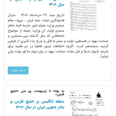
سال ۱۳۰۹
تاریخ سند: ۲۹ خردادماه ۱۳۰۹ جنرال
قنسولگری دولت علیه ایران - بیروت مقام
محترم وزارت جلیله امور خارجه البته خاطر
محترم اولیاء آن وزارت جلیله از موضوع
اختلافاتی که سال گذشته بین مسلمین و
جماعت یهود در فلسطین تولید و منجر به قتل و جرح عده کثیری از طرفین
گردید، مستحضر است. اگرچه اختلافات مزبور ظاهراً در سر قضیه براق
شریف (دیوار ندبه) و طرز عبادت جماعت یهود در پای دیوار مذکور بوده، ولی
اساساً...
ادامه مطلب
به بهانه 10 اردیبهشت روز ملی «خلیج
فارس»
سلطه انگلیس بر خلیج‌ فارس و
بنادر جنوبی ایران در سال 1306