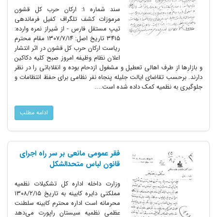
سند شماره ۱: ارکان حرب کل قشون
مرموزات کشف تلگراف کفیل فرماندهی
تیپ مستقل فارس - از شیراز نمره وارده:
۳۴۱۵ تاریخ اصل: ۱۳۰۷/۷/۱۴ مقام محترم
ریاست ارکان حرب کل قشون در اثر انتشار
اعلان نظام وظیفه امروز صبح کلیه دکاکین
و بازارها از طرف اهالی تعطیل و مشغول ازدحام بوده و انقلاباتی را در نظر
دارند. برحسب تقاضای ایالت جلیله پنجاه نفر نظامی برای حفظ انتظامات و
جلوگیری به نظمیه کمک داده شده است....
ادامه مطلب
فقر عمومی مانعی بر سر راه اجرای
قانون لباس متحدالشکل
وزارت داخله اداره کل تشکیلات نظمیه
مملکتی دایره کابینه به تاریخ ۱۳۰۸/۲/۱۵
محرمانه است اداره محترم کابینه سلطنت
عظمی نظمیه سیستان راپورت می‌دهد