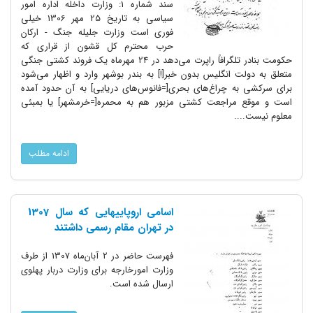
سند شماره 1: وزارت داخله اداره امور
سیاسی به تاریخ 25 مهر 1306 خیلی
فوری است وزارت جلیله جنگ - ارکان
حرب محترم کل قشون از قراری که
حکومت بنادر تلگرافاً راپرت می‌دهد در 24 مهرماه یک فروند کشتی جنگی
متعلق به دولت انگلیس بدون خبر[!] به بندر بوشهر وارد و اظهار می‌شود
برای سرکشی به چراغ‌های بحری[=فانوس‌های دریایی] به آن حدود آمده
است و موقع مراجعت کشتی مزبور هم به محمره[=خرمشهر] یا بمبئی
معلوم نیست....
ادامه مطلب
اسامی اروپایی‎هایی که سال 1307
در تهران مقام رسمی داشتند
فهرست حاضر در 2 آبان‌ماه 1307 از طرف
وزارت امورخارجه برای وزارت دربار پهلوی
ارسال شده است.