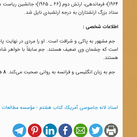
ستاد بزرگ ارتشتاران به درجه ارتشبدى نایل شد.
اطلاعات شخصى :
جم مشهور به پاکى و شرافت است. او را مردى در نهایت پایب
است که چشمان وى ضعیف هستند. جم سابقاً با خواهر شاه، 
هستند.
جم به زبان انگلیسى و فرانسه به روانى صحبت مى‌کند.
8 دسامبر 1978 ـ 57/9/17
اسناد لانه جاسوسی آمریکا، کتاب هشتم - مؤسسه مطالعات