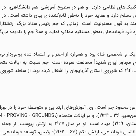
تکنیک‌هاى نظامى دارد. او هم در سطوح آموزشى هم دانشگاهى، در 
سلح دارد و عقاید خود را به‌طور قانع‌کننده‌اى بیان داشته است. در 
قمند به قبول مسئولیت است. زمانى که جم رئیس ستاد بزرگ ارتشتارا
فرد فرماندهان به‌طور مستقیم مذاکره نماید و عملاً جم را نادیده مى‌گر
 و شخصى شاه بود و همواره از احترام و اعتماد شاه برخوردار بود
 مجاور ایران شدیداً مخالفت نموده است. جم نسبت به ایالات مت
بوده اظهار داشته است که این کشور، ایران را در سالهاى 46 ـ 1941 که شوروى استان آذربایجان را اشغال کرده بود، از س
متولد شد. او پسر سناتور محمود جم است. وى آموزش‌هاى ابتدایى و متوسطه خود را در ت
گذراند. وى آموزش‌هاى نظامى را در فرانسه (آکادمى نظامى سن‌سیر، 36 ـ 1934)، و در ایالات مت
48 ـ 1947)، و در انگلستان (دانشکده فرماندهى ستاد انگلستان، 1949) دیده است. او در سال 7