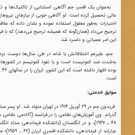
به‌عنوان یک افسر، جم آگاهى استثنایى از تاکتیک‌ها و 
عالى تحصیل کرده است. او آگاهى خوبى از نیازهاى نیروهاى م
اختیارات به‌طور معقول استفاده نموده و نشان داده که علا
ترجیح مى‌داد (همان‌گونه که همیشه ترجیح مى‌دهد) که با فرد 
این امر عصبانى و دلسرد شد.
جم، علیرغم اختلافاتش با شاه، در طى سال‌ها دوست نزدیک
به‌شدت ضد کمونیست است و با نفوذ کمونیسم در کشورهاى
است.
سوابق خدمتى:
فریدون جم در 29 آوریل 1914 در تهران 