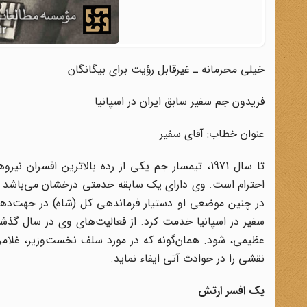
خیلى محرمانه ـ غیرقابل رؤیت براى بیگانگان
فریدون جم سفیر سابق ایران در اسپانیا
عنوان خطاب: آقاى سفیر
تا سال 1971، تیمسار جم یکى از رده بالاترین افسر
سفیر در اسپانیا خدمت کرد. از فعالیت‌هاى وى در سال گذشت
عظیمى، شود. همان‌گونه که در مورد سلف نخست‌وزیر، غلامر
نقشى را در حوادث آتى ایفاء نماید.
یک افسر ارتش