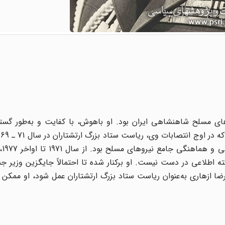
ان نیروهاى مسلح شاهنشاهى ایران بود. او باهوش، با کفایت و به‌طور گست
در چنین
ه اطلاعى در دست نیست. او برکنار شده تا احتمالاً جایگزین وزیر ج
ضا ازهارى به‌عنوان ریاست ستاد بزرگ ارتشتاران عمل شود، او ممکن