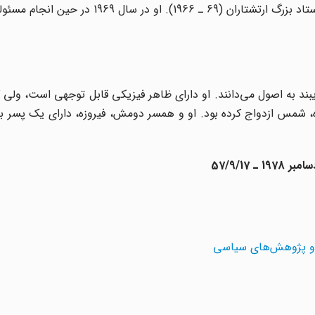
1964)؛ فرماندهى، ارتش دوم (66 ـ 1965)؛ جانشین ریاست ستاد بزرگ ارتشتاران (69 ـ 1966
ند به اصول مى‌دانند. او داراى ظاهر فیزیکى قابل توجهى است، ولى
شمس ازدواج کرده بود. او و همسر دومش، فیروزه، داراى یک پسر به 
 و پژوهش‌های سیاسی