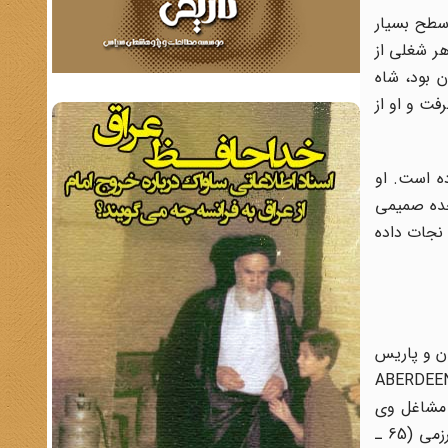
سطح بسیار
هر شغلى از
ن بود، شاه
فت و او از
ه است. او
حده صمیمى
لطه شوروى نجات داده
هران و پاریس
حده (ABERDEEN - PROVING - GROUNDS،
193 به ارتش پیوست. از جمله مشاغل وى
عبارتند از: فرماندهى، دانشکده افسرى ایران (62 ـ 1959)؛ جانشین فرماندهى، ارتش یکم (63 ـ 1962)؛ رئیس، توسعه فرماندهى رزمى (65 ـ