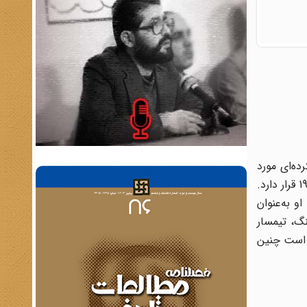
رده‌اى مورد
احترام است. وى داراى یک سابقه خدمتى درخشان مى‌باشد که در اوج انتصابات وى، ریاست ستاد بزرگ ارتشتاران در سال 71 ـ 1969 قرار دارد.
 موضعى او دستیار فرماندهى کل (شاه) در جهت‌دهى و هماهنگى جامع نیروهاى مسلح بود. از سال 1971 تا اواخر 1977، او به‌عنوان
نگ، تیمسار
 است چنین