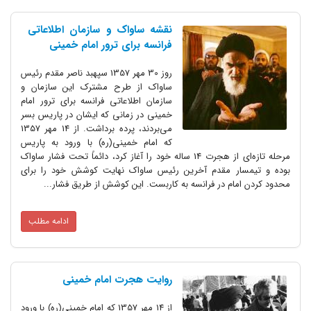
نقشه ساواک و سازمان اطلاعاتی
فرانسه برای ترور امام خمینی
روز 30 مهر 1357 سپهبد ناصر مقدم رئیس
ساواک از طرح مشترک این سازمان و
سازمان اطلاعاتی فرانسه برای ترور امام
خمینی در زمانی که ایشان در پاریس بسر
می‌بردند، پرده برداشت. از 14 مهر 1357
که امام خمینی(ره) با ورود به پاریس
مرحله تازه‌ای از هجرت 14 ساله خود را آغاز کرد، دائماً تحت فشار ساواک
بوده و تیمسار مقدم آخرین رئیس ساواک نهایت کوشش خود را برای
محدود کردن امام در فرانسه به کاربست. این کوشش از طریق فشار...
ادامه مطلب
روایت هجرت امام خمینی
از 14 مهر 1357 که امام خمینی(ره) با ورود