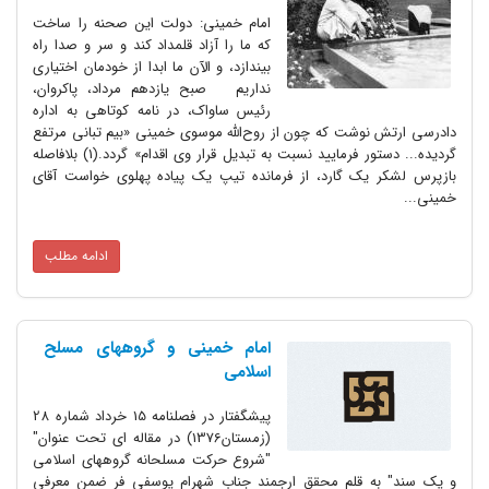
امام خمینی: دولت این صحنه را ساخت
که ما را آزاد قلمداد کند و سر و صدا راه
بیندازد، و الآن ما ابدا از خودمان اختیاری
نداریم صبح یازدهم مرداد، پاکروان،
رئیس ساواک، در نامه کوتاهی به اداره
دادرسی ارتش نوشت که چون از روح‌الله موسوی خمینی «بیم تبانی مرتفع
گردیده... دستور فرمایید نسبت به تبدیل قرار وی اقدام» گردد.(1) بلافاصله
بازپرس لشکر یک گارد، از فرمانده تیپ یک پیاده پهلوی خواست آقای
خمینی...
ادامه مطلب
امام خمینی و گروههای مسلح
اسلامی
پیشگفتار در فصلنامه 15 خرداد شماره 28
(زمستان1376) در مقاله ای تحت عنوان"
"شروع حرکت مسلحانه گروههای اسلامی
و یک سند" به قلم محقق ارجمند جناب شهرام یوسفی فر ضمن معرفی