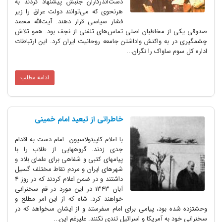
دست‌اندرکاران جنبش پیشنهاد کردند به
هرنحوی که می‌توانند دولت عراق را زیر
فشار سیاسی قرار دهند. آیت‌الله محمد
صدوقی یکی از مخاطبان اصلی تماس‌های تلفنی از نجف بود. همو تلاش
چشمگیری در به واکنش واداشتن جامعه روحانیت ایران کرد. این ارتباطات
اداره کل سوم ساواک را نگران...
ادامه مطلب
خاطراتی از تبعید امام خمینی
با اعلام کاپیتولاسیون امام دست به اقدام
جدى زدند. گروه‏هایى از طلاب را با
پیام‏هاى کتبى و شفاهى براى علماى بلاد و
شهرهاى ایران و مردم نقاط مختلف گسیل
داشتند و در ضمن اعلام کردند که در روز 4
آبان 1343 در این مورد در قم سخنرانى
خواهند کرد. شاه که از این امر مطلع و
وحشت‏زده شده بود، پیامى براى امام مى‏فرستد و از ایشان مى‏خواهد که در
سخنرانى خود به آمریکا و اسرائیل تندى نکنند. علیرغم این...