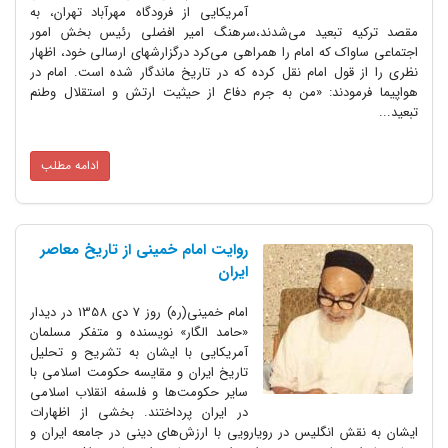
آمریکایى از فرودگاه مهرآباد تهران، به
مقصد ترکیه تبعید می‌شدند،سرهنگ امیر افضلى رئیس بخش امور
اجتماعى ساواک که امام را همراهى مى‌کرد درگزارشهاى ارسالی خود، اظهار
نظری را از قول امام نقل کرده که در تاریخ ماندگار شده است. امام در
هواپیما فرمودند: «من به جرم دفاع از حیثیت ارتش و استقلال وطنم
تبعید...
ادامه مطلب
روایت امام خمینی از تاریخ معاصر
ایران
امام خمینی(ره) روز 7 دی 1358 در دیدار
«حامد الگار» نویسنده و متفکر مسلمان
آمریکایی با ایشان به تشریح و تحلیل
تاریخ ایران و مقایسه حکومت اسلامی با
سایر حکومت‌ها و فلسفه انقلاب اسلامی
در ایران پرداختند. بخشی از اظهارات
ایشان به نقش انگلیس در رویارویی با ارزش‌های دینی در جامعه ایران و