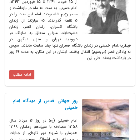
از 15 خرداد 1342 تا 15 فروردین 1343،
امام خمینی به مدت 10 ماه در بازداشت و
حصر رژیم شاه بودند. امام این مدت را در
5 نقطه گذراندند که عبارتند از: زندان
باشگاه افسران، زندان قصر، زندان
عشرت‌آباد، منزلی متعلق به ساواک در
داوودیه تهران و منزل دیگری در
قیطریه.امام خمینی در زندان باشگاه افسران تنها چند ساعت ماندند. سپس
به پادگان قصر (بی‌سیم) انتقال یافتند. ایشان در این مکان، به مدت 19 روز
در بازداشت بودند. طی این...
ادامه مطلب
روز جهانی قدس از دیدگاه امام
خمینی
امام خمینی (ره) در روز 16 مرداد سال
1358 مصادف با سیزدهم رمضان 1399
همزمان با شروع دور تازه‌ای از جنایات
بی‌رحمانه رژیم اشغالگر صهیونیستی در