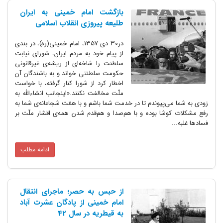
بازگشت امام خمینی به ایران
طلیعه پیروزی انقلاب اسلامی
در30 دی 1357، امام خمینی(ره)، در بندی
از پیام خود به مردم ایران، شورای نیابت
سلطنت را شاخه‌ای از ریشه‌ی غیرقانونی
حکومت سلطنتی خواند و به باشندگان آن
اخطار کرد از شورا کنار گرفته، با خواست
ملّت مخالفت نکنند.«اینجانب انشاءالله به
زودی به شما می‌پیوندم تا در خدمت شما باشم و با همّت شجاعانه‌ی شما به
رفع مشکلات کوشا بوده و با هم‌صدا و هم‌قدم شدن همه‌ی اقشار ملّت بر
فسادها غلبه...
ادامه مطلب
از حبس به حصر؛ ماجرای انتقال
امام خمینی از پادگان عشرت آباد
به قیطریه در سال 42