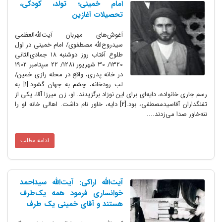
امام خمینی؛ تولد، کودکی،
تحصیلات آغازین
آغوش‌های مهربان آیت‌الله‌العظمی
سیدروح‌الله مصطفوی/ امام خمینی در اول
طلوع آفتاب روز دوشنبه 18 جمادی‌الثانی
1320/ 30 شهریور 1281/ 22 سپتامبر 1902
در خانه پدری، واقع در محله رازی خمین/
لب رودخانه، چشم به جهان گشود.[1] به
رسم جاری خانواده، دایه‌ای برای این نوزاد برگزیدند. او، زن میرزا آقا، یکی از
تفنگداران آقاسیدمصطفی، بود.[2] دایه، خاور نام داشت. اهالی خانه او را
ننه‌خاور صدا می‌زدند....
ادامه مطلب
آیت‌الله اراکی: آیت‌الله سیداحمد
خوانساری فرمود همه یک‌طرف
هستند و آقای خمینی یک طرف