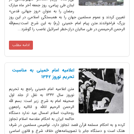
لبنان طی پیامی، روز جمعه آخر ماه مبارک
رمضان را به عنوان «روز جهانی قدس»
تعیین کردند و عموم مسلمین جهان را به همبستگی اسلامی در این روز
بزرگ فراخواندند.متن پیام امام خمینی (ره) به این شرح است:بسم‌الله
الرحمن الرحیممن در طی سالیان دراز،‌خطر اسرائیل غاصب را گوشزد...
ادامه مطلب
اعلامیه امام خمینی به مناسبت
تحریم نوروز 1342
متن اعلامیه امام خمینی راجع به تحریم
نوروز سال 1342 به نقل از جلد اول
صحیفه امام به شرح زیر است: بسم الله
الرحمن الرحیم انالله و اناالیه راجعون
روحانیت اسلام امسال عید ندارد دستگاه
حاکمه ایران به احکام مقدسه اسلام تجاوز
کرده و به احکام مسلمه قرآن قصد تجاوز دارد، نوامیس مسلمین در شرف
هتک است و دستگاه جابر با تصویبنامه‌های خلاف شرع و قانون اساسی