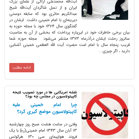
آیت‌الله محمدعلی اراکی از علمای بزرگ
ایران و از نسل شاگردان آیت‌الله شیخ
عبدالکریم حائری بود که سابقه دوستی
دیرینه‌ای با امام خمینی داشت. ایشان در
گفتگوی سال 1364 خود با مجله حوزه به
بیان برخی خاطرات خود در این‌باره پرداخت که بخشی از آن به مناسبت
سالروز رحلت ایشان درآذرماه 1373 منتشر می‌شود: مجله حوزه: شما
قریب پنجاه سال با امام امت حضرت آیت الله العظمی خمینی آشنایی
دارید ، اگر چیزی...
ادامه مطلب
نقشه امریکایی ها در مورد تصویب لایحه
کاپیتولاسیون در مجلس چه بود؟
چرا امام خمینی علیه
کاپیتولاسیون موضع گیری کرد؟
وقتی در ساعت هشت صبح روز چهارشنبه
13 آبان سال 1343 امام خمینی(ره) با یک
فروند هواپیماى سی 130 هرکولس