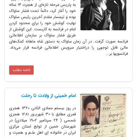
به پاریس مرحله تازه‌ای از هجرت 14 ساله
خود را آغاز کرد، دائماً تحت فشار ساواک
بوده و تیمسار مقدم آخرین رئیس ساواک
نهایت کوشش خود را برای محدود کردن
امام در فرانسه به کاربست. این کوشش از
طریق فشار ساواک بر سازمان اطلاعاتی
فرانسه صورت گرفت. در آن زمان ساواک به دستور شاه ماهانه کمک‌های
مالی قابل توجهی را دراختیار سرویس اطلاعاتی فرانسه قرار می‌داد.
فرانسویها بر...
ادامه مطلب
امام خمینی از ولادت تا رحلت
در روز بیستم جمادى الثانى 1320 هجرى
قمرى مطابق با 30 شهریـور 1281 هجرى
شمسى ( 24 سپتامپر 1902 میلادى) در
شهرستان خمین از توابع استان مرکزى
ایران در خانواده اى اهل علـم و هجرت و