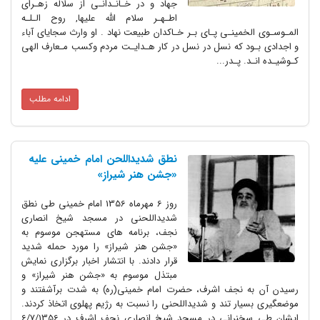
جهاد و در خـانـدانـى از سلاله زهـراى
اطـهـر سلام الله علیها, روح الـلـه
المـوسـوى الخمینـى پـاى بـر خـاکدان طبیعت نهاد . او وارث سجایاى آباء
و اجدادى بـود که نسل در نسل در کار هـدایـت مردم وکسب مـعارف الهى
کـوشیـده انـد. پـدر...
ادامه مطلب
نطق شدیداللحن امام خمینی علیه
«جشن هنر شیراز»
روز 6 مهرماه 1356 امام خمینی طی نطق
شدیداللحنی در مسجد شیخ انصاری
نجف، برنامه های مستهجن موسوم به
«جشن هنر شیراز» را مورد حمله شدید
قرار دادند. با انتشار اخبار برگزاری نمایش
مبتذل موسوم به «جشن هنر شیراز» و
رسیدن آن به نجف اشرف، حضرت امام خمینی(ره) به شدت برآشفتند و
موضعگیری بسیار تند و شدیداللحنی را نسبت به رژیم پهلوی اتخاذ کردند.
ایشان طی سخنرانی در مسجد شیخ انصاری نجف اشرف در 6/7/1356