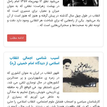
می‌شود نطق 12 بهمن‌ماه 1357 امام راحل
در بهشت زهراست؛ نطقی که به عنوان
میزان و معیار، برای مسیری است که
انقلاب در طول چهل سال گذشته در پیش گرفته و هنوز که هنوز است از آن
یاد می‌شود. یکی از راه‌هایی که برای شناخت هر انقلابی وجود دارد دقت و
توجه نظر به صحبت‌ها و سخنرانی‌هایی است که...
ادامه مطلب
آسیب شناسی اجمالی انقلاب
اسلامی از دیدگاه امام خمینی (ره)
ظهور انقلاب در ایران به عنوان کشوری که
در زمره ی مشهورترین و پر صداترین
کشورهای در حال نوسازی تلقی می شد،
امری نامنتظر بود. فی الواقع اگر به حافظه
ی تاریخی خویش رجوع نماییم به سادگی
به خاطر می آوریم که بسیاری از
کارشناسان سیاسی و اصحاب فضایل علوم اجتماعی، انقلاب اسلامی را حتی
هنگامی که در افق واقعیت هویدا شد، نمی دیدند. با این حال، آنچه در