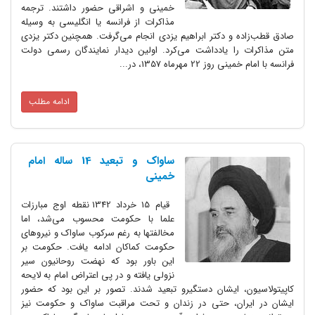
خمینی و اشراقی حضور داشتند. ترجمه
مذاکرات از فرانسه یا انگلیسی به وسیله
صادق قطب‌زاده و دکتر ابراهیم یزدی انجام می‌گرفت. همچنین دکتر یزدی
متن مذاکرات را یادداشت می‌کرد. اولین دیدار نمایندگان رسمی دولت
فرانسه با امام خمینی روز 22 مهرماه 1357، در...
ادامه مطلب
ساواک و تبعید 14 ساله امام
خمینی
قیام 15 خرداد 1342 نقطه اوج مبارزات
علما با حکومت محسوب می‌شد، اما
مخالفتها به رغم سرکوب ساواک و نیروهای
حکومت کماکان ادامه یافت. حکومت بر
این باور بود که نهضت روحانیون سیر
نزولی یافته و در پی اعتراض امام به لایحه
کاپیتولاسیون، ایشان دستگیرو تبعید شدند. تصور بر این بود که حضور
ایشان در ایران، حتی در زندان و تحت مراقبت ساواک و حکومت نیز