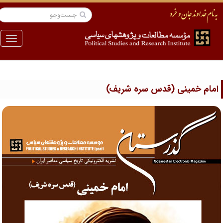
منو
مام خمینی (قدس سره شریف)