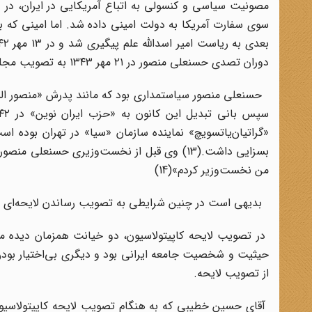
دوران تصدی حسنعلی منصور در ۲۱ مهر ۱۳۴۳ به تصویب مجلس شورای ملی رسید.
«گراتیان‌یاتسویچ» نماینده سازمان «سیا» در تهران بوده 
بسزایی داشت.(13) وی قبل از نخست‌وزیری حسنعل
من نخست‌وزیر کردم»(14)
بدیهی است در چنین شرایطی به تصویب رساندن لایحه‌ای ما
در تصویب لایحه کاپیتولاسیون، دو خیانت همزمان دیده می
حیثیت و شخصیت جامعه ایرانی بود و دیگری بی‌اختیار بودن
از تصویب لایحه.
آقای حسین خطیبی که به هنگام تصویب لایحه کاپیتولاسیو