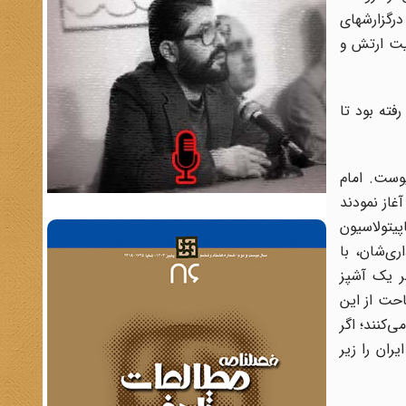
رگزارشهاى
ثیت ارتش و
فته بود تا
پیوست. امام
ن» آغاز نمودند
اهیت لایحه کاپیتولاسیون
کارمندان اداری‌شان، با
یران بکنند مصون هستند! اگر یک خادم‌‎ ‎‌امریکایی، اگر یک آشپز
ا کمال وقاحت از این
، بازخواست از او می‌کنند؛ اگر
کایی شاه ایران‌‎ ‎‌را زیر بگیرد، مرجع ایران را زیر