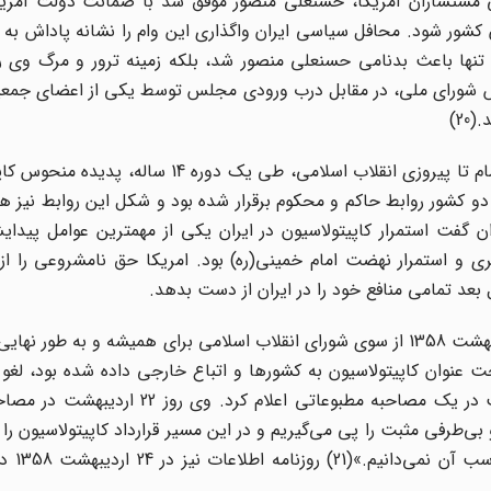
مستشاران آمریکا، حسنعلی منصور موفق شد با ضمانت دولت آمریکا
ح‌ از آن کشور شود. محافل سیاسی ایران واگذاری این وام را نشانه پاداش به
کردند. (19) اما این مصوبه نه تنها باعث بدنامی حسنعلی منصور شد، بلکه زمینه ترور و مرگ و
یون در مجلس شورای ملی، در مقابل درب ورودی مجلس توسط یکی از اعضای جم
2)
از زمان تصویب لایحه کاپیتولاسیون به ویژه از زمان تبعید امام تا پیروزی انقلاب اسلامی، طی ی
 دو کشور روابط حاکم و محکوم برقرار شده بود و شکل این روابط نیز هم
ه بود. شاید بتوان گفت استمرار کاپیتولاسیون در ایران یکی از مهمترین عوامل پ
 و استمرار نهضت امام خمینی(ره) بود. امریکا حق نامشروعی را از 
بعد تمامی منافع خود را در ایران از دست بدهد.
پیمان کاپیتولاسیون و امتیازات و ملحقات آن در روز 23 اردیبهشت 1358 از سوی شورای انقلاب اسلامی برای همیشه و به
 عنوان کاپیتولاسیون به کشورها و اتباع خارجی داده شده بود، لغو 
این الغاء را دکتر ابراهیم یزدی وزیر امور خارجه دولت موقت در یک مصاحبه مطبوعاتی اع
با آمریکا امضا شد، مل