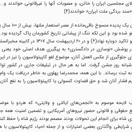
 بردگی ملت ایران» خواندند(4)‌‌ ‌‌
«حق قضاوت کنسولی» یا «کاپیتولاسیون» در ایران، 
1300 خورشیدی نیز کابینه سید ضیاءالدین طباطبایی بر این لغو تاکید دوباره نهاد(6) و در
سید.(7) در آن زمان رضاشاه در پوشش «نوسازی در دادگستری» به پیگیری هدف اصلی خود یع
جلوگیری از عکس العمل آنان، موضوع لغو کاپیتولاسیون را نیز در ای
 چند شبانه روز جشن گرفت. اما به هر حال در تبلیغات جاری در کشور توا
‌ها، تسلیم فشار آنان شد و حق قضاوت کنسولی یا کاپیتولاسیون را به نفع آنان 
ب لایحه موسوم به «انجمن‌های ایالتی و ولایتی» که هردو با موضع‌
ع حقوقی و قانونی حضور نیروهای آمریکایی و تضمین امنیت همه جانب
 شاه برای انجام این تحولات بودند مصمم بودند رژیم شاه را حفظ کنند
ن شرایطی واگذاری بعضی امتیازات و از جمله احیاء کاپیتولاسیون با