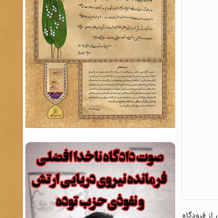
ند هواپیماى سی 130 هرکولس آمریکایى از فرودگاه