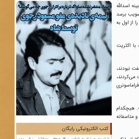
ه اسدالله
تصویب برسد
 از اول به
با اکثریت
فت نبودند،
می‌کردند،
فراماسونری
. هیچکدام
و متاسفانه
کتب الکترونیکی رایگان