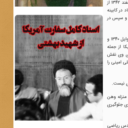
مصونیت سیاسی و کنسولی به اتباع آمریکایی در ایران، در دستور کار دولت قرار گرفت. پیشنهاد تصویب کاپیتولاسیون ابتدا در اسفند ۱۳۴۲ از
ن امتیازی واقف بود آن را مسکوت گذاشت(10) این پیشنهاد در کابینه
مجلس سنا به تصویب رسید و سپس در
حسنعلی منصور سیاستمداری بود که مانند پدرش «منصور الملک» پرورش یافته انگلیسی‌ها بود.(11) او موسس «کانون مترقی» در اوایل ۱۳۴۰ و
یاسی آمریکا از جمله
ای وی نقش
لی امینی را
ی نیست.
منزله وهن
ای جلوگیری
ندس ریاضی