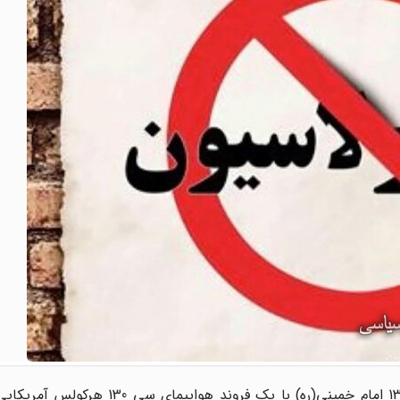
وقتی در ساعت هشت صبح روز چهارشنبه 13 آبان سال 1343 امام خمینی(ره) با یک فرو