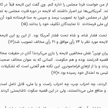
خواست فردا مجلس را اداره کنم. وی گفت این لایحه قبلاً در کابین
کند. آمریکایی‌ها نیز اصرار داشتند که لایحه در دوره فترت مجلس به 
 اول در مجلس شورا به تصویب برسد و سپس به سنا فرستاده شود آن را
لی فرستادند تا نمایندگان تکلیف خود را بدانند.(15)
 فشار شاه، و شاه تحت فشار آمریکا بود. از این رو این لایحه 
ران نوین" نقش مخالفین لایحه را بازی می‌کردند! آنان در حقیقت مخال
قضیه قدرتمند بوده و هم حکومت. کسانی که به عنوان مخالف صحبت 
ردند و یا از لژهای فراماسونری. این نکته هم گفتنی است که تشکیلات 
س به اعتدال خود رسیده بود.»(17)
کردند، چه احزاب چپ، چه احزاب راست و یا ملی، قابل تامل است
ت و منافع ملی می‌دانستند، ولی در این قضیه سکوت ناشایستی کردند 