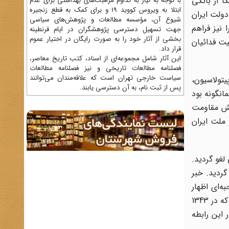
 از بانکی
با توجه به نیاز به تداوم مراقبت‌های بهداشتی برای عدم
ابتلا به ویروس کووید 19 و برای کمک به قطع زنجیره
 دولت ایران
شیوع آن، مؤسسه مطالعات و پژوهش‌های سیاسی
ی را نیز فراهم
جهت تسهیل دسترسی پژوهشگران در ایام قرنطینه
بخشی از آثار خود را به صورت رایگان در اختیار عموم
عیت فدائیان
قرار داد.
این آثار شامل مجموعه‌ای از اسناد، کتب تاریخ معاصر،
فصلنامه‌ مطالعات تاریخی و نیز فصلنامه مطالعات
سیاست خارجی تهران است که علاقه‌مندان می‌توانند
ک دوره 14 ساله، پدیده منحوس کاپیتولاسیون،
پس از ثبت نام، به آن دسترسی یابند.
انگونه بود
یدایش مقاومت
ملت ایران
 طور نهایی لغو گردید.
گردید. خبر
لام کرد. وی روز 22 اردیبهشت در مصاحبه‌ای اظهار
داشت : «ما خود را درگیر اختلاف میان دو ابرقدرت نمی‌کنیم و بی‌طرفی مثبت را پی می‌گیریم و در این مسیر قرارداد کاپیتولاسیون را که در 1343
غی می‌دانیم زیرا شرایط جدید را مناسب آن نمی‌دانیم.»(21) روزنامه اطلاعات نیز در 24 اردیبهشت 1358 در این رابطه