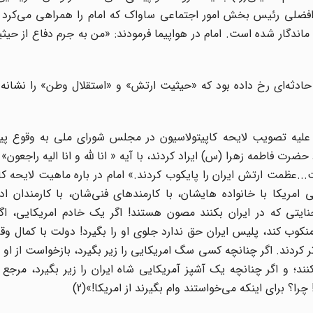
 افضلى رئیس بخش امور اجتماعى ساواک که امام را همراهى مى‌کرد د
خ ماندگار شده است. امام در هواپیما فرمودند: «من به جرم دفاع از حی
دثه‌ای رخ داده بود که «حیثیت ارتش» و «استقلال وطن» را نشانه ر
نی کوبنده ایشان علیه تصویب لایحه کاپیتولاسیون در مجلس شورای ملی به وقوع 
و همزمان با سالروز میلاد حضرت فاطمه زهرا (س) ایراد کردند، با آیه « انا لله و انا الیه راجعو
و فرمودند: « عید‌‎ ‎‌ایران را عزا کردند...عظمت ایران از بین رفت...عظمت‌‎ ‎‌ارتش ایران را پایکوب کردند.‌» امام در باره م
فرمودند: «قانونی در مجلس بردند تا‌‌ تمام مستشاران نظامی امریکا با‌‎ ‎‌خانواده هایشان، با کارمندهای فنی‌شان، با 
خدمه‌شان، با هرکس‌که بستگی به آنها دارد، اینها از هر جنایتی که در ا
مریکایی، مرجع تقلید شما را در وسط بازار ترور کند، زیر پا‌‎ ‎‌منکوب کند، پلیس ایران حق ندارد جلوی او را بگیرد! دولت ب
امر‌‎ ‎‌ننگین طرفداری کرد! ملت ایران را از سگهای امریکا پست‌تر کردند. اگر چنانچه کسی‌‎ ‎‌سگ امریکایی را زیر بگیرد
شاه ایران یک سگ‌‎ ‎‌امریکایی را زیر بگیرد، بازخواستش می‌کنند؛ و اگر چنانچه یک آشپز آمری