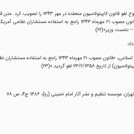
«دیروز به پیشنهاد هیات وزیران، شورای عالی انقلاب، موضوع لغو قانون کاپیتولاسیون منعقده
تصویب رسیده و به اجرا گذارده شد، به این شرح است : «قانون مصوب 21 مهرماه 1343 راجع به استفاده مستشارا
 نخست وزیر»(22)
اد:
«بنا به پیشنهاد هیات وزیران و تصویب شورای عالی انقلاب اسلامی، «قانون مصوب 21 مهرماه 1343 راج
23/2/1358 لغو گردید.»(23)