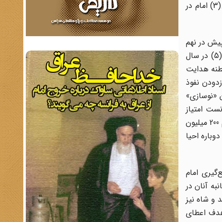
امام در این سخنرانی، مملکت را در اشغال آمریکایی‌ها، وکلای مجلسین ایران را خائن، و مصوبات آنها را غیرقانونی خواندند و...(3) امام در
به عنوان یک پدیده منسوخِ باقی‌مانده از عصر استعمار ملتها، بیش از 100 سال پیش در نهم
مرداد 1297 در دوره قاجار و در کابینه صمصام‌السلطنه رسماً لغو شده بود و این لکه ننگ از پیشانی تاریخ کشورمان پاک گردیده بود.(5) در سال
 20 اردیبهشت سال 1307 در کابینه مخبرالسلطنه هدایت
نی زدودن نفوذ
ن «نوسازی»
نست امتیاز
«خاتمه دادن به موضوع قضاوت کنسولی» را در عملکرد خود به ثبت برساند. با این همه، محمدرضا پهلوی به خاطر دریافت یک وام 200 میلیون
دوباره احیا
گیری امام
ه آنان در
 و شاه نیز
 هدف اعطای