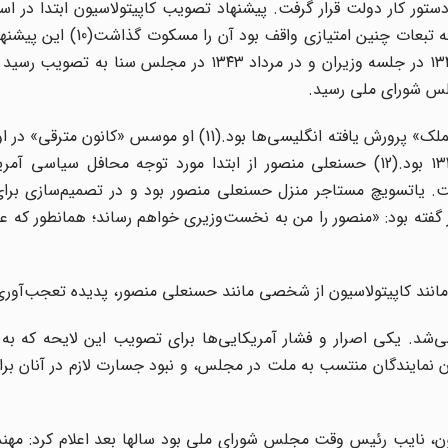
سوی سفارت آمریکا به دولت امینی داده شد. اما امینی که به تبعات چنی
بعدی به ریاست امیر اسدالله علم پیگیری شد و در ۱۳ مهر ۱۳۴۲ در جلسه وزیران و در مرداد ۱۳۴۳ در 
سپس بانی تبدیل این کانون به «حزب ایران نوین» در ۱۳۴۲ بود.(12) حسنعلی منصور از ابتدا مورد توجه محافل س
است. یاتسویچ مستاجر منزل حسنعلی منصور بود و در تصمیم‌سازی‌ بر
ی منصور گفته بود: «منصور را من به نخست‌وزیری خواهم رساند؛ همانطور که ع
نند کاپیتولاسیون از شخصی مانند حسنعلی منصور، پدیده تعجب‌آور
‌شد. یکی اصرار و فشار آمریکایی‌ها برای تصویب این لایحه که به 
 نمایندگان منتسب به ملت در مجلس، و نبود جسارت لازم در آنان بر
ن، نایب رئیس وقت مجلس شورای ملی بود سالها بعد اعلام کرد: مه