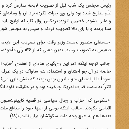
رئیس مجلس یک شب قبل از تصویب لایحه تمارض کرد و از من 
عَلَم مطرح شده بود ولی وی جرات نکرده بود آن را رسانه‌ای 
و علنی نشود. خطیبی افزود: برعکس روال کار، که لوایح باید
سنا بردند و با رای بالا تصویب کردند و سپس به مجلس شورای م
حسنعلی منصور نخست‌وزیر وقت برای تصویب این لایحه تحت
ضعیفی به تصویب رسید. بدین معنی که از 136 رأی مأخوذه، لایحه مورد نظر با 74 رأی موافق و 61 رأی مخالف تصویب شد(16)
جالب توجه اینکه «در این رای‌گیری عده‌ای از اعضای "حزب ای
خاصه در آن جو اختناق و استبداد، هم ساواک در یک طرف 
عموماً یا از اعضای حزب ایران نوین بودند که نقش بازی می‌ک
اکثراً به سمت قدرت امریکا چرخیده بود و در حقیقت نفوذ انگلی
«سکوتی که احزاب و رجال سیاسی در قضیه کاپیتولاسیون 
اقدامی نکردند. جالب اینکه برخی از اینها خود را مدافع مل
بعدها هم به هیچ وجه علت سکوتشان بیان نشد.»(18)