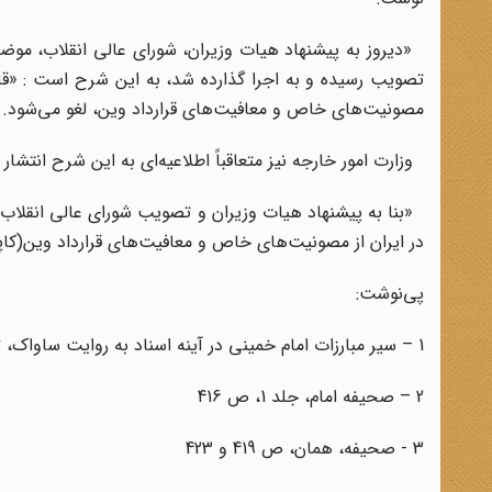
مصونیت‌های خاص و معافیت‌های قرارداد وین، لغو می‌شود. –
وزارت امور خارجه نیز متعاقباً اطلاعیه‌ای به این شرح انتشار د
در ایران از مصونیت‌های خاص و معافیت‌های قرارداد وین(کاپیتولاسیون) از تاریخ 
پی‌نوشت:
1 – سیر مبارزات امام خمینى در آینه اسناد به روایت ساواک، ‌‫تهران‌‫: موسسه تنظیم و نشر آثار امام خمینی (ره)، ۱۳۸۶ ج4، ص 78
2 – صحیفه امام، جلد 1، ص 416
3 - صحیفه، همان، ص 419 و 423