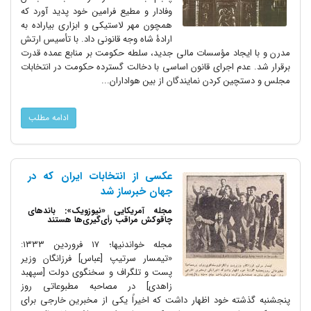
وفادار و مطیع فرامین خود پدید آورد که
همچون مهر لاستیکی و ابزاری بیاراده به
ارادۀ شاه وجه قانونی داد. با تأسیس ارتش
مدرن و با ایجاد مؤسسات مالی جدید، سلطه حکومت بر منابع عمده قدرت
برقرار شد. عدم اجرای قانون اساسی با دخالت گسترده حکومت در انتخابات
مجلس و دستچین کردن نمایندگان از بین هواداران...
ادامه مطلب
عکسی از انتخابات ایران که در
جهان خبرساز شد
مجله آمریکایی «نیوزویک»: باندهای
چاقوکش مراقب رأی‌گیری‌ها هستند
مجله خواندنیها؛ ۱۷ فروردین ۱۳۳۳:
«تیمسار سرتیپ [عباس] فرزانگان وزیر
پست و تلگراف و سخنگوی دولت [سپهبد
زاهدی] در مصاحبه مطبوعاتی روز
پنجشنبه گذشته خود اظهار داشت که اخیراً یکی از مخبرین خارجی برای