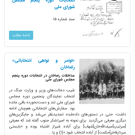
انتخابات دوره پنجم مجلس
شورای ملی
سند شماره ۱۵
ادامه مطلب
«اوامر و نواهی انتخاباتی»
رضاخان
مداخلات رضاخان در انتخابات دوره پنجم
مجلس شورای ملی
شیب دخالت‌های وزیر و وزارت جنگ در
انتخاب نمایندگان پنجمین دوره مجلس
شورای ملی تند و دست‌نخورده باقی مانده
بود. سفارش‌های انتخاباتی هم‌چنان ادامه
داشت؛ حتی در دستورهای داده‌شده تجدیدنظر می‌شد و جایگزین‌های
دیگری معرفی می‌گردید. برای نمونه به امیرلشکر جنوب گفته شد که معرفی
[سرتیپ]سیف‌الله‌خان[شهاب] برای آباده شیراز اشتباه بوده و «بایستی
سردارفاخر[حکمت] از آباده انتخاب شود.»(۱) و یا...