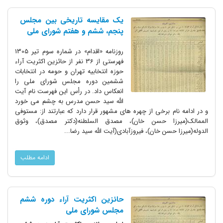
یک مقایسه تاریخی بین مجلس
پنجم، ششم و هفتم شورای ملی
روزنامه «اقدام» در شماره سوم تیر 1305
فهرستی از 36 نفر از حائزین اکثریت آراء
حوزه انتخابیه تهران و حومه در انتخابات
ششمین دوره مجلس شورای ملی را
انعکاس داد. در رأس این فهرست نام آیت
الله سید حسن مدرس به چشم می خورد
و در ادامه نام برخی از چهره های مشهور قرار دارد که عبارتند از: مستوفی
الممالک(میرزا حسن خان)، مصدق السلطنه(دکتر مصدق)، وثوق
الدوله(میرزا حسن خان)، فیروزآبادی(آیت الله سید رضا...
ادامه مطلب
حائزین اکثریت آراء دوره ششم
مجلس شورای ملی