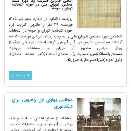
اسامی حائزین اکثریت آراء دوره ششم
مجلس شورای ملی در حوزه انتخابیه
تهران و حومه
روزنامه «اقدام» در شماره سوم تیر ۱۳۰۵
فهرست ۳۶ نفر از حائزین اکثریت آراء
حوزه انتخابیه تهران و حومه در انتخابات
ششمین دوره مجلس شورای ملی را به چاپ رساند. در این فهرست که نام
آیت‌الله سیدحسن مدرس در رأس آن قرار گرفته است، نام برخی دیگر از
رجال سیاسی مشهور آن دوران نیز مشاهده می‌شود:
مستوفی‌الممالک(میرزاحسن‌خان)، مصدق‌السلطنه(دکتر محمد مصدق)،
وثوق‌الدوله(میرزاحسن‌خان)، فیروز�...
ادامه مطلب
مجالس پهلوی اول راهرویی برای
دیکتاتوری
رضاشاه، از همان ابتدای سلطنت و بلکه
پیش از آن در جریان انتخابات مجلس
پنجم، با دخالت در امر انتخابات، مجلس