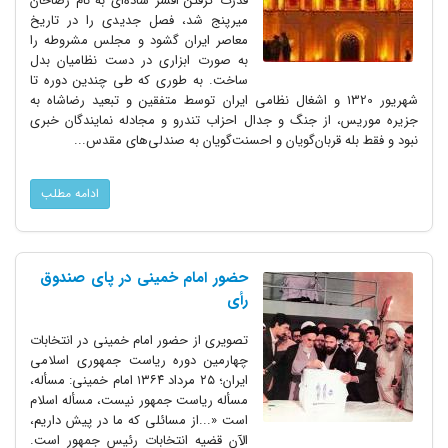
قدرت گرفتن افسر ساده‌ای به نام رضاخان
میرپنج شد، فصل جدیدی را در تاریخ
معاصر ایران گشود و مجلس مشروطه را
به صورت ابزاری در دست نظامیان بدل
ساخت. به طوری که طی‌ چندین دوره تا
شهریور 1320 و اشغال نظامی ایران توسط متفقین و تبعید رضاشاه به
جزیره موریس، از جنگ و جدال احزاب تندرو و مجادله نمایندگان خبری
نبود و فقط بله قربان‌گویان و احسنت‌گویان به صندلی‌های مقدس...
ادامه مطلب
حضور امام خمینی در پای صندوق
رأی
تصویری از حضور امام خمینی در انتخابات
چهارمین دوره ریاست جمهوری اسلامی
ایران؛ ۲۵ مرداد ۱۳۶۴ امام خمینی: مسأله،
مسأله ریاست جمهور نیست، مسأله اسلام
است «...از مسائلی که ما در پیش داریم،
الآن قضیه انتخابات رئیس جمهور است.