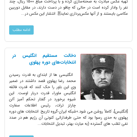
تهیه عکس مبادرت به صحنه‌سازی کرده و با پرداخت مبلغ ۱۵۰۰ ریال، چند
نفر را وادار کرده است در حالی که چاقو در دست دارند، در مقابل دوربین
عکاسی بایستند و از آنها عکس‌برداری نماید[!]. انتشار این عکس در...
ادامه مطلب
دخالت مستقیم انگلیس در
انتخابات‌های دوره پهلوی
انگلیسی ها از ابتدای به قدرت رسیدن
محمد رضا پهلوی قصد داشتند در ضمیر
وی این باور را حک کنند که قدرت فائقه
انگلیس ماوراء قدرت دربار اوست. این
شیوه برخورد در گفتار تحکم آمیز آلن
چارلز ترات، رئیس اطلاعات سفارت
[انگلیس]، کاملاً روشن می شود.»شبکه ایران-گروه تاریخ: انتخابات های دوره
پهلوی به حدی رسوا بود که حتی طرفدارانی کنونی آن رژیم هم در صدد
نفی تقلب های گسترده (به عبارت بهتر، تبدیل انتخابات...