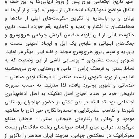
سیر تاریخ اجتماعی ایران پس از ورود آریایی‌ها به این خطه و
انتقال مواضع دموکراتیک انتخاباتی از سومِر به کِرت و از آن‌جا به
یونان و رم باستان؛ با تکوین حکومت‌های ایلی از مادها و
هخامنشیان تا افشار و زندیه و قاجاریه رقم خورده است. تاریخ
حکومت ایلی از این زاویه متضمن گردش چرخه‌ی هرج‌ومرج و
جنگ‌های ایلیاتی و غلبه‌ی یک ایل و ایجاد امنیتی سست و
بی‌پایه و سپس بروز هرج‌ومرج مجدد و غلبه ایلی دیگر می‌نماید.
شیوه‌ی زیست عشیره‌ای – روستایی ناشی از این وضعیت که به
لحاظ سنتی به فرهنگ زراعی – دامی و روستایی جان می‌بخشید؛
اما پس از ورود شیوه‌ی زیست صنعتی با فرهنگ نوین صنعتی –
خدماتی و شهری برخورد یافت، لذا مدرنیته به حسب ضرورت
تاریخی خود در صدد احیای اصل تفکیک به اصل ادغام‌پذیری
اجتماعی بود که البته در این تلاش از حضور مهاجران روستایی
شهرها و تناسب تقدیرگرایی و محدودانگاری خیر آنان با مفاهیم
موعود و آرمانی یا رفتارهای هیجانی سنتی – عاطفی منتفع
می‌گردید. در این میان الزامات بین‌المللی رعایت ملاک‌های زیست
دموکراتیک در دهکده‌ی جهانی، هرچند ایران معاصر را ناگزیر از