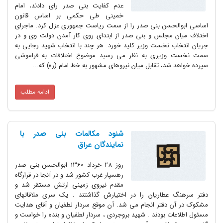
عدم کفایت بنی صدر رای دادند، امام
خمینی طی حکمی بر اساس قانون
اساسی ابوالحسن بنی صدر را از سمت ریاست جمهوری عزل کرد. ماجرای
اختلاف میان مجلس و بنی صدر از ابتدای روی کار آمدن دولت وی و در
جریان انتخاب نخست وزیر کلید خورد. هر چند با انتخاب شهید رجایی به
سمت نخست وزیری به نظر می رسید موضوع اختلافات به فراموشی
سپرده خواهد شد، تقابل میان نیروهای مشهور به خط امام (ره) که...
ادامه مطلب
شنود مکالمات بنی صدر با
نمایندگان عراق
روز 28 خرداد 1360 ابوالحسن بنی صدر
رهسپار غرب کشور شد و در آنجا در قرارگاه
مقدم نیروی زمینی ارتش مستقر شد و
دفتر سرهنگ عطاریان را در اختیارش گذاشتند . یک سری ملاقاتهای
مشکوک در آن دفتر انجام می شد. آن موقع سردار لطفیان و آقای هدایت
مسئول اطلاعات بودند . شهید بروجردی ، سردار لطفیان و بنده را خواست و