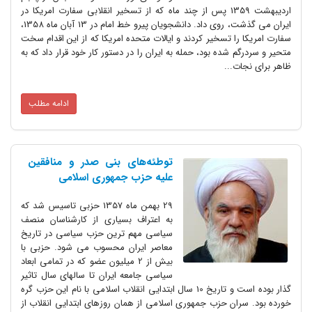
اردیبهشت 1359 پس از چند ماه که از تسخیر انقلابی سفارت امریکا در
ایران می گذشت، روی داد. دانشجویان پیرو خط امام در 13 آبان ماه 1358،
سفارت امریکا را تسخیر کردند و ایالات متحده امریکا که از این اقدام سخت
متحیر و سردرگم شده بود، حمله به ایران را در دستور کار خود قرار داد که به
ظاهر برای نجات...
ادامه مطلب
توطئه‌های بنی صدر و منافقین
علیه حزب جمهوری اسلامی
29 بهمن ماه 1357 حزبی تاسیس شد که
به اعتراف بسیاری از کارشناسان منصف
سیاسی مهم ترین حزب سیاسی در تاریخ
معاصر ایران محسوب می شود. حزبی با
بیش از 2 میلیون عضو که در تمامی ابعاد
سیاسی جامعه ایران تا سالهای سال تاثیر
گذار بوده است و تاریخ 10 سال ابتدایی انقلاب اسلامی با نام این حزب گره
خورده بود. سران حزب جمهوری اسلامی از همان روزهای ابتدایی انقلاب از