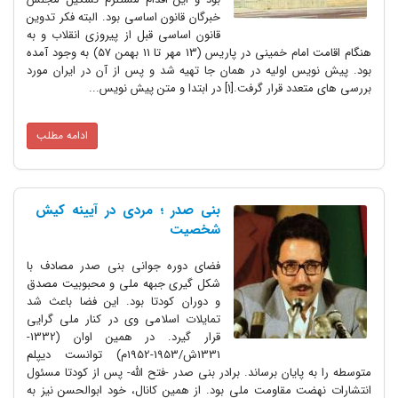
خبرگان قانون اساسی بود. البته فکر تدوین
قانون اساسی قبل از پیروزی انقلاب و به
هنگام اقامت امام خمینی در پاریس (13 مهر تا 11 بهمن 57) به وجود آمده
بود. پیش نویس اولیه در همان جا تهیه شد و پس از آن در ایران مورد
بررسی های متعدد قرار گرفت.[1] در ابتدا و متن پیش نویس...
ادامه مطلب
بنی صدر ؛ مردی در آیینه کیش
شخصیت
فضای دوره جوانی بنی صدر مصادف با
شکل گیری جبهه ملی و محبوبیت مصدق
و دوران کودتا بود. این فضا باعث شد
تمایلات اسلامی وی در کنار ملی گرایی
قرار گیرد. در همین اوان (1332-
1331ش/1953-1952م) توانست دیپلم
متوسطه را به پایان برساند. برادر بنی صدر -فتح الله- پس از کودتا مسئول
انتشارات نهضت مقاومت ملی بود. از همین کانال، خود ابوالحسن نیز به