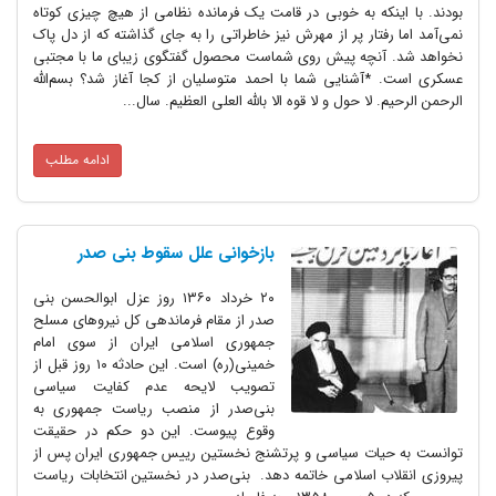
بودند. با اینکه به خوبی در قامت یک فرمانده نظامی از هیچ چیزی کوتاه
نمی‌آمد اما رفتار پر از مهرش نیز خاطراتی را به جای گذاشته که از دل پاک
نخواهد شد. آنچه پیش روی شماست محصول گفتگوی زیبای ما با مجتبی
عسکری است. *آشنایی شما با احمد متوسلیان از کجا آغاز شد؟ بسم‌الله‌
الرحمن الرحیم. لا حول و لا قوه الا بالله العلی العظیم. سال...
ادامه مطلب
بازخوانی علل سقوط بنی صدر
۲۰ خرداد ۱۳۶۰ روز عزل ابوالحسن بنی
صدر از مقام فرماندهی کل نیروهای مسلح
جمهوری اسلامی ایران از سوی امام
خمینی(ره) است. این حادثه ۱۰ روز قبل از
تصویب لایحه عدم کفایت سیاسی
بنی‌صدر از منصب ریاست جمهوری به
وقوع پیوست. این دو حکم در حقیقت
توانست به حیات سیاسی و پرتشنج نخستین رییس جمهوری ایران پس از
پیروزی انقلاب اسلامی خاتمه دهد. بنی‌صدر در نخستین انتخابات ریاست