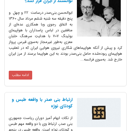
توانستند از ایران فرار کنند؟
ابوالحسن بنی‌صدر درساعت 22 و چهل و
پنج دقیقه سه شنبه ششم مرداد سال 1360
به اتفاق رجوی وبا همکاری عده‌ای از
منافقین در لباس پاسداران با هواپیمای
بوئینگ 707 با هدایتِ سرهنگ خلبان
معزی به‌طور غیرمجاز به‌سوی قبرس پرواز
کرد و پیش از آنکه هواپیماهای شکاری نیروی هوایی ایران که در تعقیب
هواپیمای ربوده‌شده‌ حامل بنی‌صدر بودند به این هواپیما برسند از مرز ایران
خارج شد. به‌سوی فرانسه...
ادامه مطلب
ارتباط بنی صدر با واقعه طبس و
کودتای نوژه
از نکات ابهام آمیز دوران ریاست جمهوری
بنی صدر، ارتباط وی با دو واقعه مهم طبس
و کودتای نوژه است. واقعه طبس در پنجم