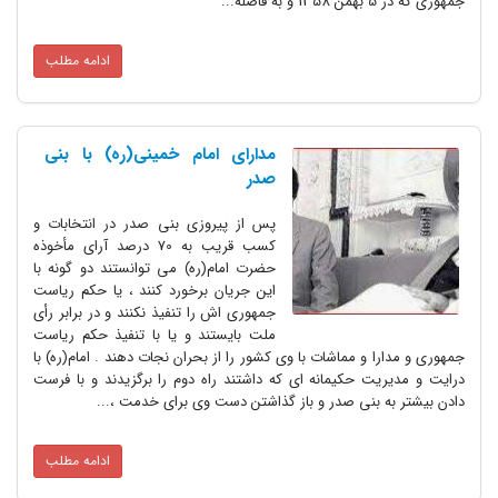
جمهوری که در 5 بهمن 1358 و به فاصله...
ادامه مطلب
مدارای امام خمینی(ره) با بنی
صدر
پس از پیروزی بنی صدر در انتخابات و
کسب قریب به 70 درصد آرای مأخوذه
حضرت امام(ره) می توانستند دو گونه با
این جریان برخورد کنند ، یا حکم ریاست
جمهوری اش را تنفیذ نکنند و در برابر رأی
ملت بایستند و یا با تنفیذ حکم ریاست
جمهوری و مدارا و مماشات با وی کشور را از بحران نجات دهند . امام(ره) با
درایت و مدیریت حکیمانه ای که داشتند راه دوم را برگزیدند و با فرست
دادن بیشتر به بنی صدر و باز گذاشتن دست وی برای خدمت ،...
ادامه مطلب