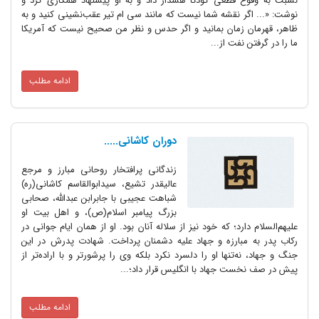
نسبت به وقوع قطعی کودتا هشدار داد و به او پیشنهاد همکاری کرد و
نوشت: «... اگر نقشه شما نیست که مانند سی ام تیر عقب‌نشینی کنید و به
ظاهر، قهرمان زمان بمانید و اگر حدس و نظر من صحیح نیست که آمریکا
ما را در گرفتن نفت از...
ادامه مطلب
دوران کاشانی.....
زندگانی پرافتخار روحانی مبارز و مرجع
عالیقدر تشیع، سیدابوالقاسم کاشانی(ره)
شباهت عجیبی با جابرابن عبدالله، صحابی
بزرگ پیامبر اسلام(ص)، و اهل بیت او
علیهم‌السلام دارد؛ که خود نیز از سلاله آنان بود. او از همان ایام جوانی‌ در
رکاب پدر به مبارزه و جهاد علیه دشمنان پرداخت. شهادت پدرش در این
جنگ و جهاد، نه‌تنها او را دلسرد نکرد بلکه وی را پرشورتر و با اراده‌تر از
پیش در صف نخست جهاد با انگلیس قرار داد؛...
ادامه مطلب