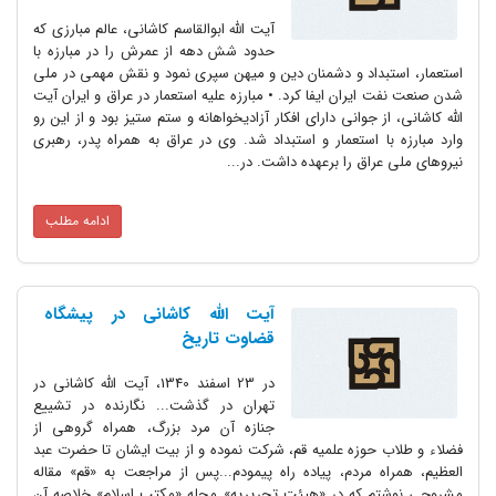
آیت ‌الله ‌ابوالقاسم ‌کاشانی، عالم مبارزی که
حدود شش دهه از عمرش را در مبارزه با
استعمار، استبداد و دشمنان دین و میهن سپری نمود و نقش مهمی در ملی
شدن صنعت نفت ایران ایفا کرد. • مبارزه علیه استعمار در عراق و ایران آیت
الله کاشانی، از جوانی دارای افکار آزادیخواهانه و ستم ستیز بود و از این رو
وارد مبارزه با استعمار و استبداد شد. وی در عراق به همراه پدر، رهبری
نیروهای ملی عراق را برعهده داشت. در...
ادامه مطلب
آیت‌ الله‌ کاشانی‌ در پیشگاه‌
قضاوت‌ تاریخ‌
در 23 اسفند 1340، آیت الله کاشانی در
تهران در گذشت... نگارنده در تشییع
جنازه آن مرد بزرگ، همراه گروهی از
فضلاء و طلاب حوزه علمیه قم، شرکت نموده و از بیت ایشان تا حضرت عبد
العظیم، همراه مردم، پیاده راه پیمودم...پس از مراجعت به «قم» مقاله
مشروحی نوشتم که در «هیئت تحریریه» مجله «مکتب اسلام» خلاصه آن