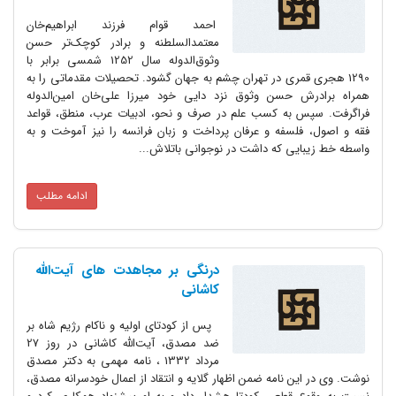
احمد قوام فرزند ابراهیم‌خان
معتمدالسلطنه و برادر کوچک‌تر حسن
وثوق‌الدوله سال 1252 شمسی برابر با
1290 هجری قمری در تهران چشم به جهان گشود. تحصیلات مقدماتی را به
همراه برادرش حسن وثوق نزد دایی خود میرزا علی‌خان امین‌الدوله
فراگرفت. سپس به کسب علم در صرف و نحو، ادبیات عرب، منطق، قواعد
فقه و اصول، فلسفه و عرفان پرداخت و زبان فرانسه را نیز آموخت و به
واسطه خط زیبایی که داشت در نوجوانی باتلاش...
ادامه مطلب
درنگی بر مجاهدت های آیت‌الله
کاشانی
پس از کودتای اولیه و ناکام رژیم شاه بر
ضد مصدق، آیت‌الله کاشانی در روز 27
مرداد 1332 ، نامه مهمی به دکتر مصدق
نوشت. وی در این نامه ضمن اظهار گلایه و انتقاد از اعمال خودسرانه مصدق،