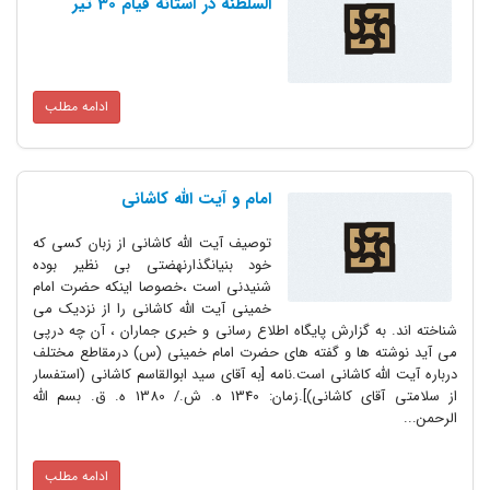
السلطنه در آستانه قیام 30 تیر
ادامه مطلب
امام و آیت الله کاشانی
توصیف آیت الله کاشانی از زبان کسی که
خود بنیانگذارنهضتی بی نظیر بوده
شنیدنی است ،خصوصا اینکه حضرت امام
خمینی آیت الله کاشانی را از نزدیک می
شناخته اند. به گزارش پایگاه اطلاع رسانی و خبری جماران ، آن چه درپی
می آید نوشته ها و گفته های حضرت امام خمینی (س) درمقاطع مختلف
درباره آیت الله کاشانی است.نامه [به آقاى سید ابوالقاسم کاشانى (استفسار
از سلامتى آقاى کاشانى)].زمان: 1340 ه. ش./ 1380 ه. ق. بسم اللَّه
الرحمن...
ادامه مطلب