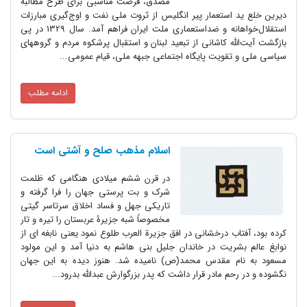
مصدق‌، فرصت مناسبی برای طرح مطالبة
دیرین خلع ید استعمار پیر انگلیس از ثروت ملی نفت و اوج‌گیری مبارزات
استقلال‌خواهانه و ضداستعماری ملت ایران فراهم آمد. سال 1329 در پی
بازگشت آیت‌الله کاشانی از تبعید لبنان و استقبال پرشکوه مردم و گروههای
سیاسی ملی و تقویت پایگاه اجتماعی جبهه ملی‌، قیام عمومی...
ادامه مطلب
اسلام مذهب صلح و آشتی است
در قرن ششم میلادی هنگامی که ظلمت
شرک و بت پرستی جهان را فرا گرفته و
تاریکی جهل و فساد اخلاق سرتاسر گیتی
مخصوصاً شبه جزیرۀ عربستان را تیره و تار
کرده بود، آفتاب درخشانی در افق جزیرة العرب طلوع نمود یعنی نابغه ای از
نوابغ عالم بشریت در خاندان جلیل بنی هاشم به دنیا آمد و این مولود
مسعود به نام مقدس محمد(ص) نامیده شد. هنوز دیده به این جهان
نگشوده و در رحم مادر قرار داشت که پدر بزرگوارش عبدالله بدرود...