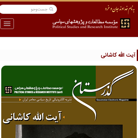
منو
یت الله کاشانی