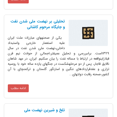
تحلیلى بر نهضت ملى شدن نفت
و جایگاه مرحوم کاشانی
یکى از صحنه‏هاى مبارزات ملت ایران
علیه استعمار خارجى واستبداد
داخلى،نهضت ملى شدن نفت در سال
1329است. براى‏بررسى و تحلیل عمیق‏تر،اجمالى از حوادث نیم قرن
قبل‏ازاین‏واقعه در ارتباط با مساله نفت را بیان مى‏کنیم. ایران، در عهد شاهان
نالایق قاجار، پس از دو مرحله‏شکست در جنگهاى یازده ساله خود با روسیه
تزارى و عقدقراردادهاى ننگین و اسارت‏آور گلستان و ترکمنچاى با آن
کشور،صحنه رقابت دولتهاى...
ادامه مطلب
تلخ و شیرین نهضت ملی