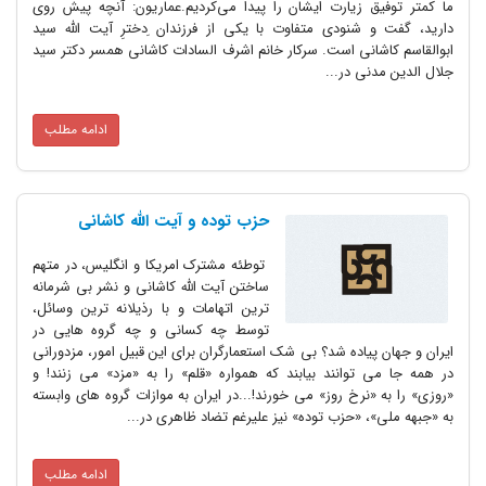
ما کمتر توفیق زیارت ایشان را پیدا می‌کردیم.عماریون: آنچه پیش روی
دارید، گفت و شنودی متفاوت با یکی از فرزندان ِدخترِ آیت الله سید
ابوالقاسم کاشانی است. سرکار خانم اشرف السادات کاشانی همسر دکتر سید
جلال الدین مدنی در...
ادامه مطلب
حزب توده و آیت الله کاشانی
توطئه مشترک امریکا و انگلیس، در متهم
ساختن آیت الله کاشانی و نشر بی شرمانه
ترین اتهامات و با رذیلانه ترین وسائل،
توسط چه کسانی و چه گروه هایی در
ایران و جهان پیاده شد؟ بی شک استعمارگران برای این قبیل امور، مزدورانی
در همه جا می توانند بیابند که همواره «قلم» را به «مزد» می زنند! و
«روزی» را به «نرخ روز» می خورند!...در ایران به موازات گروه های وابسته
به «جبهه ملی»، «حزب توده» نیز علیرغم تضاد ظاهری در...
ادامه مطلب