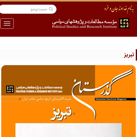
منو
بریز