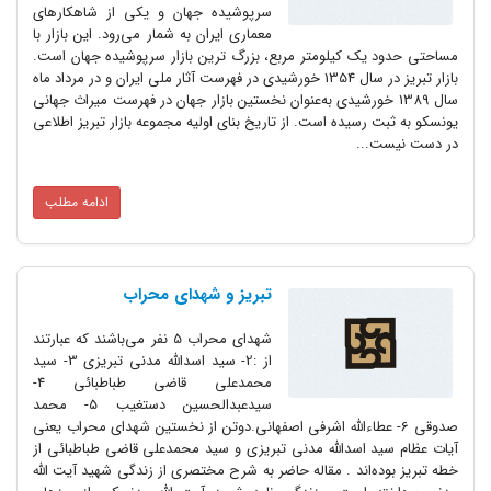
سرپوشیده جهان و یکی از شاهکارهای
معماری ایران به ‌شمار می‌رود. این بازار با
مساحتی حدود یک کیلومتر مربع، بزرگ ‌ترین بازار سرپوشیده جهان است.
بازار تبریز در سال 1354 خورشیدی در فهرست آثار ملی ایران و در مرداد ماه
سال 1389 خورشیدی به‌عنوان نخستین بازار جهان در فهرست میراث جهانی
یونسکو به ثبت رسیده ‌است. از تاریخ بنای اولیه مجموعه بازار تبریز اطلاعی
در دست نیست...
ادامه مطلب
تبریز و شهدای محراب
شهدای محراب 5 نفر می‌باشند که عبارتند
از :2- سید اسدالله مدنی تبریزی 3- سید
محمدعلی قاضی طباطبائی 4-
سیدعبدالحسین دستغیب 5- محمد
صدوقی 6- عطاءالله اشرفی اصفهانی.دوتن از نخستین شهدای محراب یعنی
آیات عظام سید اسدالله مدنی تبریزی و سید محمدعلی قاضی طباطبائی از
خطه تبریز بوده‌اند . مقاله حاضر به شرح مختصری از زندگی شهید آیت الله