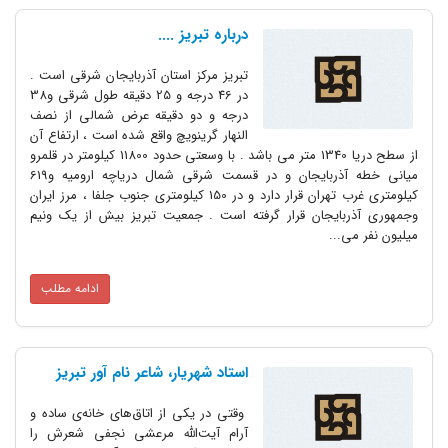
درباره تبریز ....
تبریز مرکز استان آذربایجان شرقی است .
در 46 درجه و 25 دقیقه طول شرقی و38
درجه و دو دقیقه عرض شمالی از نصف
النهار گرینویچ واقع شده است ، ارتفاع آن
از سطح دریا 1340 متر می باشد . با وسعتی حدود 11800 کیلومتر در قلمرو
میانی خطه آذربایجان و در قسمت شرقی شمال دریاچه ارومیه و619
کیلومتری غرب تهران قرار دارد و در 150 کیلومتری جنوب جلفا ، مرز ایران
وجمهوری آذربایجان قرار گرفته است . جمعیت تبریز بیش از یک ونیم
میلیون نفر می...
ادامه مطلب
استاد شهریار، شاعر نام آور تبریز
وقتی در یکی از اتاق‌های خانه‌ی ساده و
آرام آیت‌الله مرعشی نجفی شعرش را