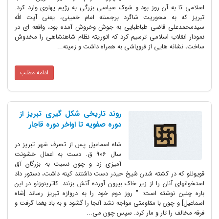
اسلامی تا به آن روز بود و شوک سیاسی بزرگی به رژیم پهلوی وارد کرد.
تبریز که به محوریت شاگرد برجسته امام خمینی، یعنی آیت الله
سیدمحمدعلی قاضی طباطبایی به جوش وخروش آمده بود، واقعه ای در
نمودار انقلاب اسلامی ترسیم کرد که اتوریته نظام شاهنشاهی را مخدوش
ساخت، نشانه هایی از فروپاشی به همراه داشت و زمینه...
ادامه مطلب
روند تاریخی شکل گیری تبریز از
دوره صفویه تا اواخر دوره قاجار
شاه اسماعیل پس از تصرف شهر تبریز در
سال 906 ق. دست به اعمال خشونت
آمیزی زد و چون نسبت به بزرگان آق
قویونلو که در کشته شدن شیخ حیدر دست داشتند کینه داشت، دستور داد
استخوانهای آنان را از زیر خاک بیرون آورده آتش بزنند. کاترینوزنو در این
باره چنین نوشته است: " روز دوم خود را به دروازه تبریز رساند [شاه
اسماعیل] و چون با مقاومتی مواجه نشد آنجا را گشود و به باد یغما گرفت و
فرقه مخالف را تار و مار کرد. سپس چون می...