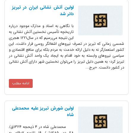
اولین آتش نشانی ایران در تبریز
دائر شد
با نگاهی به اسناد و مدارک موجود درباره
تاریخچه تأسیس نخستین آتش نشانی به
این نتیجه می‌رسیم که در سال1221 هجری
شمسی زمانی که تبریز در تصرف نیروهای اشغالگر روسی قرار داشت، این
کشور استعمارگر نه به دلیل ارائه خدمت به مردم بلکه برای منافع اقتصادی و
سیاسی نیروهای وابسته به خود اقدام به ایجاد یک واحد آتش نشانی در
تبریز کرد؛ به همین دلیل تبریز را می‌توان نخستین شهر دارای آتش نشانی
در کشور دانست. «برج...
ادامه مطلب
اولین شورش تبریز علیه محمدعلی
شاه
محمدعلی شاه در 4 ذیحجه 1324ق/
28 دی 1285ش/ 19 ژانویه 1907م به