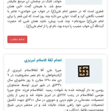
خواند، اشک در چشمان آن مرجع عالیقدر
جمع شد. با هیجان گفت: «این همان
شعری است که در حضور امام علی(ع) در خواب من خواندی.» شاعر با
تعجب نگاهی کرد و گفت: «ولی من تازه چند روز است که این شعر را برای
امام علی(ع) سروده‌ام.» چند شب پیش، شاید همان شبی که حضرت
آیت‌الله آن خواب عجیب را دیده بود، نام او را از امام علی‌(ع)...
ادامه مطلب
اعدام ثقة الاسلام تبریزی
میرزا علی آقا ثقة‌الاسلام تبریزی از
آزادیخواهان به نام عصر مشروطیت در 9
دی ماه 1290 مقارن با روز عاشورای سال
1330ق در شهر تبریز توسط متجاوزان
روسی به دار آویخته شده به شهادت رسید. ثقة‌الاسلام فرزند حاج میرزا
موسی ثقة‌الاسلام در رجب 1277ق در تبریز متولد شد و پس از پایان
تحصیلات مقدماتی در علوم دینی و حوزوی در سال 1300ق جهت تکمیل
تحصیلات دینی خود راهی عتبات عالیات شد و در محضر درس شیخ
محمدحسین فاضل اردکانی و...