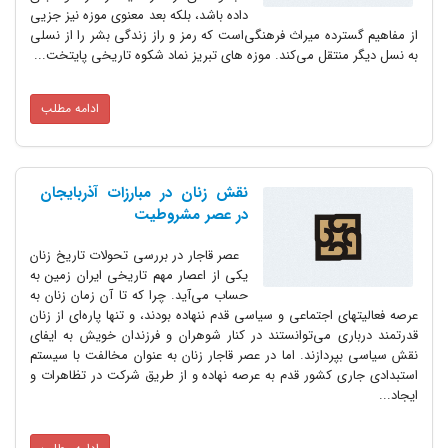
داده باشد، بلکه ب‍‍ع‍د م‍‍ع‍ن‍و‌ی‌ م‍وزه‌ ن‍ی‍ز ج‍زی‍‍ی‌
‌از م‍ف‍‍ا‌ه‍ی‍م‌ گ‍س‍ت‍رده‌ م‍ی‍ر‌اث‌ ف‍ر‌ه‍ن‍گ‍‍ی‌‌اس‍ت‌ ک‍ه‌ رم‍ز و ر‌از زن‍دگ‍‍ی‌ ب‍ش‍ر ر‌ا ‌از ن‍س‍ل‍‍ی‌
ب‍ه‌ ن‍س‍ل‌ دی‍گ‍ر منتقل می‌ک‍ند. م‍وزه‌ ‌ه‍‍ا‌ی‌ ت‍ب‍ری‍ز ن‍م‍‍اد ش‍ک‍وه‌ ت‍‍اری‍خ‍‍ی‌ پ‍‍ای‍ت‍خ‍ت‌...
ادامه مطلب
نقش زنان در مبارزات آذربایجان
در عصر مشروطیت
عصر قاجار در بررسی تحولات تاریخ زنان
یکی از اعصار مهم تاریخی ایران زمین به
حساب می‌آید. چرا که تا آن زمان زنان به
عرصه فعالیتهای اجتماعی و سیاسی قدم ننهاده بودند، و تنها پاره‌ای از زنان
قدرتمند درباری می‌توانستند در کنار شوهران و فرزندان خویش به ایفای
نقش سیاسی بپردازند. اما در عصر قاجار زنان به عنوان مخالفت با سیستم
استبدادی جاری کشور قدم به عرصه نهاده و از طریق شرکت در تظاهرات و
ایجاد...