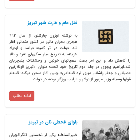
قتل عام و غارت شهر تبریز
به نوشته اوزون چارشلو، از سال 992
هجری بحران مالی در کشور عثمانی آغاز
شد. دولت در اثر کمبود درآمد و ازدیاد
هزینه، به تدریج عیار سکههای نقره و طلا
را کاهش داد و این امر باعث عصیانهای خونین و وحشتناک ینیچریان
شد.ابراهیم پچوی در جلد دوم تاریخ خود تحت عنوان: «تبریز قوللارنین
عصیانی و جعفر پاشانن مزبور لره قتلعامی» چنین آغاز سخن میکند: قتلعام
قولها وسیله وزیر مزبور از نوادر و غرایب روزگار بوده، در دولت...
ادامه مطلب
بلوای‌ قحطی‌ نان‌ در تبریز
خبیرالسلطنه‌ یکی‌ از نخستین‌ تلگرافچیان‌