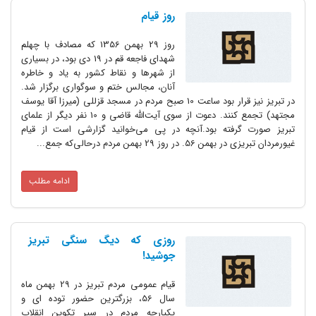
روز قیام
روز 29 بهمن 1356 که مصادف با چهلم
شهدای فاجعه قم در 19 دی بود، در بسیاری
از شهرها و نقاط کشور به یاد و خاطره
آنان، مجالس ختم و سوگواری برگزار شد.
در تبریز نیز قرار بود ساعت 10 صبح مردم در مسجد قزللی (میرزا آقا یوسف
مجتهد) تجمع کنند. دعوت از سوی آیت‌الله قاضی و 10 نفر دیگر از علمای
تبریز صورت گرفته بود.آنچه در پی می‌خوانید گزارشی است از قیام
غیورمردان تبریزی در بهمن 56. در روز 29 بهمن مردم درحالی‌که جمع...
ادامه مطلب
روزی که دیگ سنگی تبریز
جوشید!
قیام عمومی مردم تبریز در 29 بهمن ماه
سال 56، بزرگترین حضور توده ای و
یکپارچه مردم در سیر تکوین انقلاب