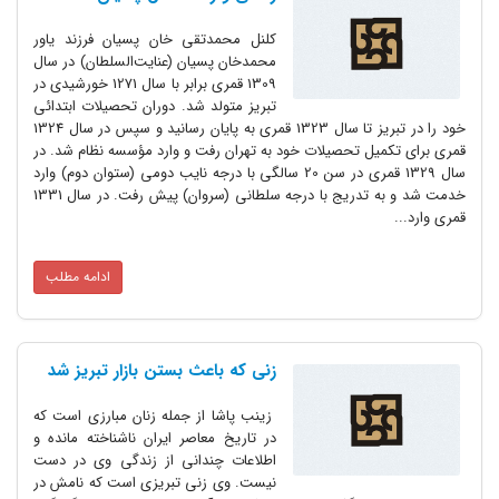
کلنل محمدتقی خان پسیان فرزند یاور
محمدخان پسیان (عنایت‌السلطان) در سال
1309 قمری برابر با سال 1271 خورشیدی در
تبریز متولد شد. دوران تحصیلات ابتدائی
خود را در تبریز تا سال 1323 قمری به پایان رسانید و سپس در سال 1324
قمری برای تکمیل تحصیلات خود به تهران رفت و وارد مؤسسه نظام شد. در
سال 1329 قمری در سن 20 سالگی با درجه نایب دومی (ستوان دوم) وارد
خدمت شد و به تدریج با درجه سلطانی (سروان) پیش رفت. در سال 1331
قمری وارد...
ادامه مطلب
زنی که باعث بستن بازار تبریز شد
زینب پاشا از جمله زنان مبارزی است که
در تاریخ معاصر ایران ناشناخته مانده و
اطلاعات چندانی از زندگی وی در دست
نیست. وی زنی تبریزی است که نامش در