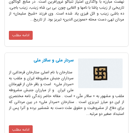
نهضت مبارزه با واگذاری امتیاز تنباکو غرورآفرین است. در منابع گوناگون
تاریخی از زینب پاشا با نامها و القابی چون: بی بی شاه زینب، زینب باجی،
ده باشی زینب و ائل قیزی یاد شده است. وی فرزند «شیخ سلیمان» از
مردان تهی دست محله «عموزین الدین» تبریز بود. از تاریخ...
ادامه مطلب
سردار ملی و سالار ملی
ستارخان با نام اصلی ستارخان قره‌داغی از
سرداران جنبش مشروطه ایران و ملقب به
«سردار ملی» است و باقر خان از قهرمانان
ملی ایران و از مبارزان جنبش مشروطه
ملقب و مشهور به « سالار ملّی » است . مقاله حاضر زندگی نامه مختصری
از این دو مبارز تبریزی است . ستارخان «سردار ملی» در بین مردانی که
برای دفاع از مشروطیت و حقوق ملت دست به شمشیر برده و آنرا پس از
استبداد صغیر دو مرتبه...
ادامه مطلب