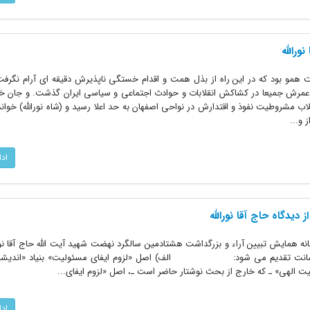
ورالله
مو بود که در این راه از بذل همت و اقدام خستگى ناپذیرش دقیقه اى آرام نگرفت 
 عمرش جمیعا در کشاکش انقلابات و حوادث اجتماعى و سیاسى ایران گذشت. و جان خود 
اب مشروطیت نفوذ و اقتدارش در نواحى اصفهان به حد اعلا رسید و (شاه نوراللّه) خواند
 و...
اد
یدگاه حاج آقا نورالله
انه همایش تبیین آراء و بزرگداشت هشتادمین سالگرد نهضت شهید آیت ‌الله حاج ‌آقا نور
ظ امانت تقدیم می شود: الف) اصل «لزوم ایفاى مسئولیت» بنیاد «اندیشه
یت الهى» ـ که خارج از بحث نوشتار حاضر است ـ، اصل «لزوم ایفاى...
اد