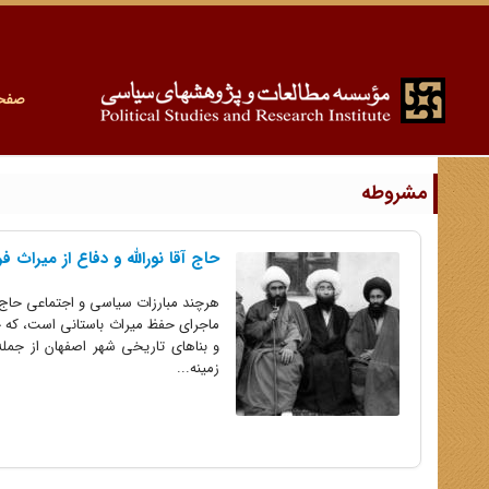
صفح
مشروطه
حاج‏ آقا نورالله و دفاع از میراث فرهنگى
هرچند مبارزات سیاسى و اجتماعى حاج آق
ماجراى حفظ میراث باستانى است، که حاج 
و بناهاى تاریخى شهر اصفهان از جمله 
زمینه...