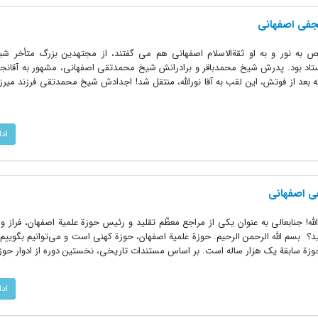
 نجفی اصفهانی
ص به نور و به او ثقةالاسلام اصفهانی هم می گفتند، از مجتهدین بزرگ متأخر شیع
 استاد بود. پدرش شیخ محمدباقر و برادرانش شیخ محمدتقی اصفهانی، مشهور به آقانج
بعد از فوتش، این لقب به آقا نورالله، منتقل شد! اجدادش شیخ محمدتقی فرزند میرزا
اد
فى‏ اصفهانى
الله! جنابعالى به عنوان یکى از مراجع معظّم تقلید و رئیس حوزة علمیة اصفهان، فراز 
ید؟ بسم‌ الله الرحمن ‌الرحیم. حوزة علمیة اصفهان، حوزة کهنى است و مى‌توانیم بگویی
وزة سابقة یک هزار ساله است. بر اساس مستندات تاریخى، نخستین دوره از ادوار حوزة 
اد