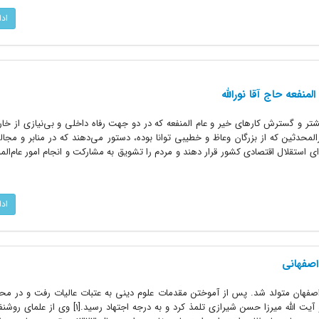
اد
منفعه حاج‏ آقا نورالله
بیشتر و گسترش کارهاى خیر و عام المنفعه که در دو جهت رفاه داخلى و بى‌نیازى از خا
لمحدثین که از بزرگان وعاظ و خطیبى توانا بوده، دستور مى‌دهند که در منابر و مج
ى استقلال اقتصادى کشور قرار دهند و مردم را تشویق به مشارکت و انجام امور عام‌المنف
اد
 اصفهانی
الله در سال 1287ه . ق در اصفهان متولد شد. پس از آموختن مقدمات علوم دینى به عتبات عالیات رفت و در
چون آیت‌ الله میرزا حبیب ‌الله رشتى و آیت‌ الله میرزا حسن شیرازى تلمذ کرد و به در