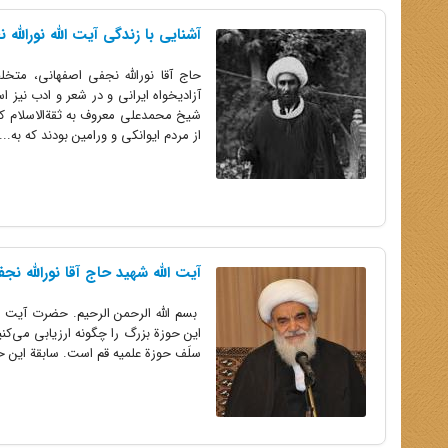
آشنایی با زندگی آیت الله نورالله
حاج آقا نورالله نجفی اصفهانی، متخل
آزادیخواه ایرانی و در شعر و ادب نیز
شیخ محمدعلی معروف به ثقةالاسلام که 
از مردم ایوانکی و ورامین بودند که به...
آیت‏ الله شهید حاج ‏آقا نورالله نج
بسم‌ الله الرحمن‌ الرحیم. حضرت آیت ‌
این حوزة بزرگ را چگونه ارزیابى مى‌کن
سلَف حوزة علمیه قم است. سابقة این ح