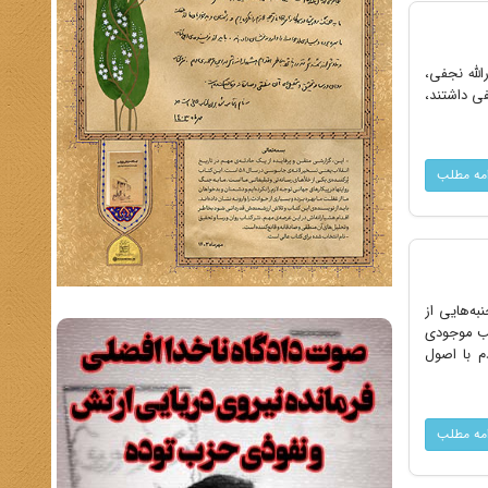
الله نجفى،
فى داشتند،
امه مطلب
ه‌هایى از
 باید بگوییم معدود کتب موجودى
م با اصول
امه مطلب