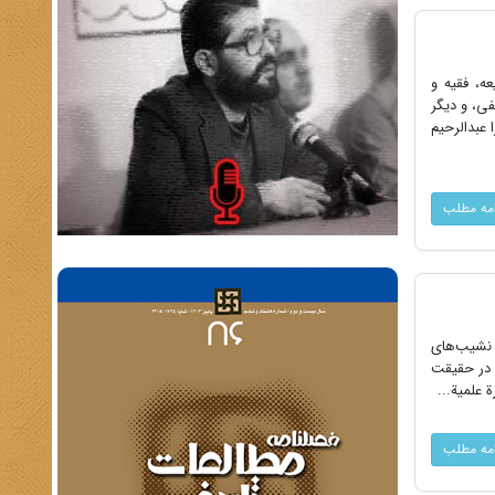
ه، فقیه و
فی، و دیگر
 عبدالرحیم
امه مطلب
و نشیب‌هاى
م در حقیقت
علمیة...
امه مطلب