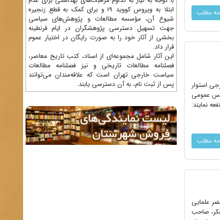
با توجه به نیاز به تداوم مراقبت‌های بهداشتی برای عدم
ابتلا به ویروس کووید 19 و برای کمک به قطع زنجیره
امه مطلب
شیوع آن، مؤسسه مطالعات و پژوهش‌های سیاسی
جهت تسهیل دسترسی پژوهشگران در ایام قرنطینه
بخشی از آثار خود را به صورت رایگان در اختیار عموم
قرار داد.
این آثار شامل مجموعه‌ای از اسناد، کتب تاریخ معاصر،
فصلنامه‌ مطالعات تاریخی و نیز فصلنامه مطالعات
سیاست خارجی تهران است که علاقه‌مندان می‌توانند
پس از ثبت نام، به آن دسترسی یابند.
رجى استوار
الس عمومى
عه نمایند:
امه مطلب
 محضر علمایى
جه اجتهاد رسید.[1] وى از علماى روشنفکر، صاحب