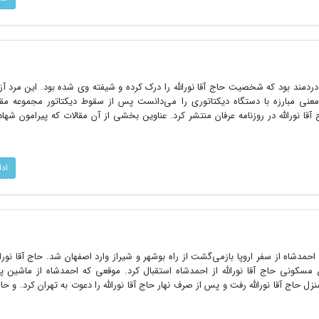
و دردمند بود که شخصیت حاج ‌آقا نورالله را درک کرده و شیفته وى شده بود. این مرد آز
نى مبارزه با دستگاه دیکتاتورى را مى‌دانست پس از سقوط دیکتاتور مجموعه مقال
ورالله در روزنامه عرفان منتشر کرد. عناوین بخشى از آن مقالات که پیرامون شهادت
اد
ى که احمدشاه از سفر اروپا بازمى‌گشت از راه بوشهر و شیراز وارد اصفهان شد. حاج ‌آقا نورال
مسکونى حاج ‌آقا نورالله از احمدشاه استقبال کرد. موقعى که احمدشاه از ماشین پی
حاج‌ آقا نورالله رفت و پس از صرف نهار حاج ‌آقا نورالله را دعوت به تهران کرد. و حاج