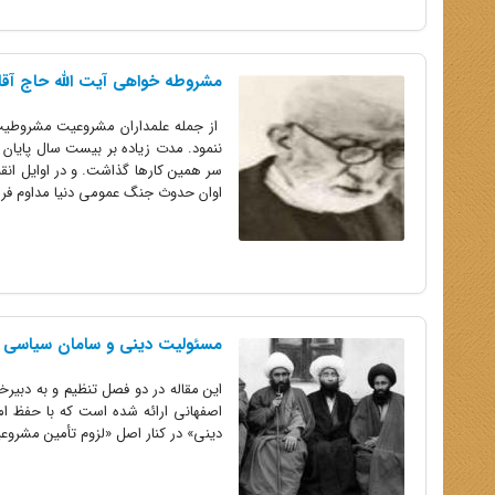
مشروطه‏ خواهى آیت ‏الله حاج ‏آقا ن
از جمله علمداران مشروعیت مشروطیت ه
ننمود. مدت زیاده بر بیست سال پایان
سر همین کارها گذاشت. و در اوایل انقل
اوان حدوث جنگ عمومى دنیا مداوم فراز
مسئولیت دینى و سامان سیاسى از د
این مقاله در دو فصل تنظیم و به دبیرخ
اصفهانى ارائه شده است که با حف
دینى» در کنار اصل «لزوم تأمین مشروع