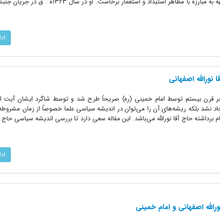
نفوذ و متمول اصفهان بود که در دو جبهه به مبارزه با مظاهر استبداد و استعمار برخاس
اد
 نورالله اصفهانى
خر قرن بیستم توسط امام خمینى (ره) صریحاً طرح شد و توسط شاگرد ایشان آیت الله
اد نشد بلکه ریشه‌هاى آن را مى‌توان در اندیشه سیاسى علما خصوصاً از زمان مشروطه 
داشته حاج آقا نورالله مى‌باشد. این مقاله سعى دارد تا بررسى اندیشه سیاسى حاج آقا 
اد
اللّه اصفهانی و امام خمینی