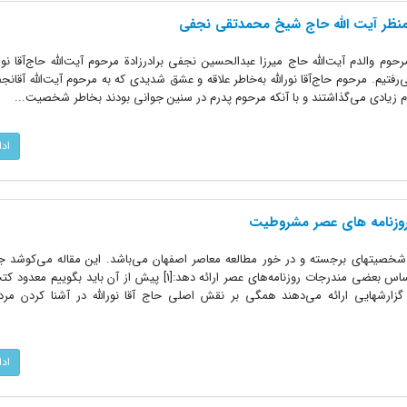
ز منظر آیت ‏اللّه حاج شیخ محمدتقى نجفى
حوم والدم آیت‌اللّه حاج میرزا عبدالحسین نجفى برادرزادة مرحوم آیت‌اللّه حاج‌آقا نور
رفتیم. مرحوم حاج‌آقا نوراللّه به‌خاطر علاقه و عشق شدیدى که به مرحوم آیت‌الله آقانج
ترام زیادى مى‌گذاشتند و با آنکه مرحوم پدرم در سنین جوانى بودند بخاطر شخصیت...
اد
نه روزنامه ‏هاى عصر مشروطیت
خصیتهاى برجسته و در خور مطالعه معاصر اصفهان مى‌باشد. این مقاله مى‌کوشد جنب
شخصیت، جایگاه و فعالیتهاى او را براساس بعضى مندرجات روزنامه‌هاى عصر ارائه دهد:[1] پیش از آن
ارشهایى ارائه مى‌دهند همگى بر نقش اصلى حاج آقا نورالله در آشنا کردن مرد
اد