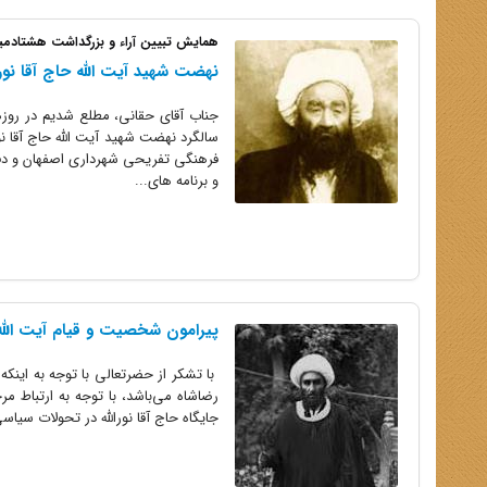
همایش تبیین آراء و بزرگداشت هشتادمی
نهضت شهید آیت ‏الله حاج ‏آقا نورا
سالگرد نهضت شهید آیت ‌الله حاج ‌آقا 
فرهنگى تفریحى شهردارى اصفهان و دفتر
و برنامه‌ هاى...
پیرامون شخصیت و قیام آیت‏ الله ح
با تشکر از حضرتعالى با توجه به اینکه 
رضاشاه مى‌باشد، با توجه به ارتباط مر
جایگاه حاج ‌آقا نورالله در تحولات سیاس