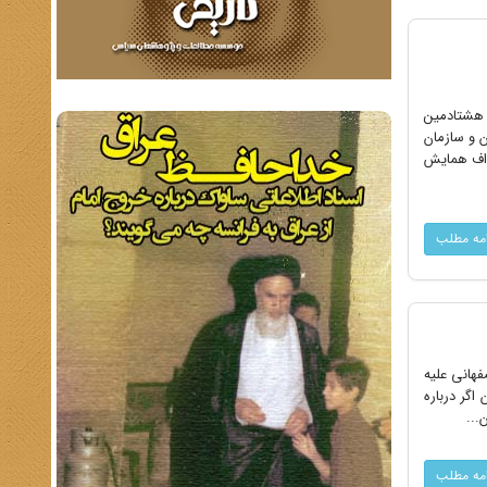
ء و بزرگداشت هشتادمین
ن و سازمان
هداف همایش
امه مطلب
فهانى علیه
اگر درباره
...
امه مطلب