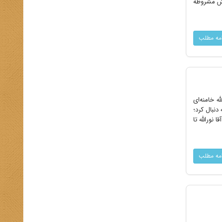
ت. او در سال 1323ه . ق در جریان جنبش مشروطه
امه مطلب
 خامنه‌اى
دنبال کرد؛
نورالله تا
امه مطلب