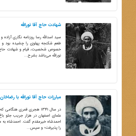
شهادت حاج‏ آقا نورالله
سید اسدالله رسا روزنامه ‌نگارى آزاده 
طعم شکنجه پهلوى را چشیده بود و مع
خصوص شخصیت، قیام و شهادت حاج ‌آقا ن
نورالله مى‌باشد بشرح...
مبارزات حاج ‏آقا نورالله با رضاخان
در سال 1341 هجرى قمرى هنگام
علماى اصفهان در هزار جریب جلو باغ 
احمدشاه خیرمقدم گفت. احمدشاه به منزل 
را پذیرفت؛ و سپس...