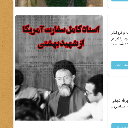
و فروگذار
را نیز بر
ه شد. و تا
امه مطلب
الله نجفى‌
 سیاسى ـ
امه مطلب