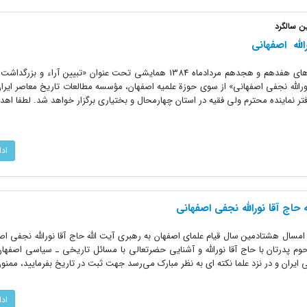
ن سالگرد
لله ‏ اصفهانى
جناب آقاى حقانى، مطلع شدیم در روزهاى هفدهم و هجدهم مردادماه 1384 همایشى تحت عنوان «تبیین آرا
نورالله نجفى‌ اصفهانى» از سوى حوزة علمیه اصفهان، مؤسسه مطالعات تاریخ معاصر ایرا
 نماینده محترم ولى‌ فقیه در استان چهارمحال و بختیارى برگزار خواهد شد. لطفا ا
اد
اج ‏آقا نورالله نجفى‏ اصفهانى
امسال هشتادمین سال قیام علماى اصفهان به رهبرى آیت ‌الله حاج ‌آقا نورالله نجفى ‌اص
حوم پدرتان با حاج‌ آقا نورالله و آشنایى حضرتعالى با مسائل تاریخى ـ سیاسى اصفهان 
ى ایران و در نزد علما نکته ‌اى به نظر مبارک مى‌رسد جهت ثبت در تاریخ بفرمایید، ممنون
اد