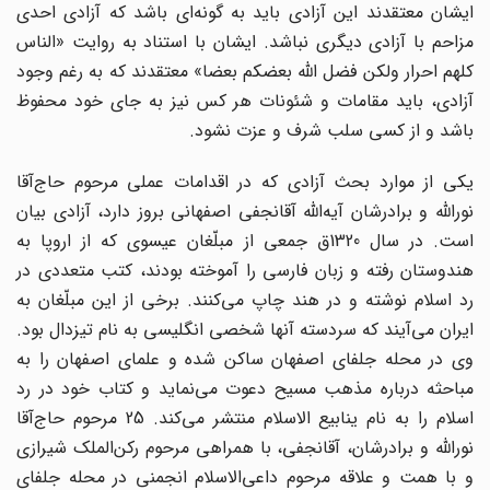
ایشان معتقدند این آزادی باید به گونه‌ای باشد که آزادی احدی
مزاحم با آزادی دیگری نباشد. ایشان با استناد به روایت «الناس
کلهم احرار ولکن فضل الله بعضکم بعضا» معتقدند که به رغم وجود
آزادی، باید مقامات و شئونات هر کس نیز به جای خود محفوظ
باشد و از کسی سلب شرف و عزت نشود.
یکی از موارد بحث آزادی که در اقدامات عملی مرحوم حاج‌آقا
نوراللّه و برادرشان آیه‌اللّه آقانجفی اصفهانی بروز دارد، آزادی بیان
است. در سال 1320ق جمعی از مبلّغان عیسوی که از اروپا به
هندوستان رفته و زبان فارسی را آموخته بودند، کتب متعددی در
رد اسلام نوشته و در هند چاپ می‌کنند. برخی از این مبلّغان به
ایران می‌آیند که سردسته آنها شخصی انگلیسی به نام تیزدال بود.
وی در محله جلفای اصفهان ساکن شده و علمای اصفهان را به
مباحثه درباره مذهب مسیح دعوت می‌نماید و کتاب خود در رد
اسلام را به نام ینابیع الاسلام منتشر می‌کند. 25 مرحوم حاج‌آقا
نوراللّه و برادرشان، آقانجفی، با همراهی مرحوم رکن‌الملک شیرازی
و با همت و علاقه مرحوم داعی‌الاسلام انجمنی در محله جلفای