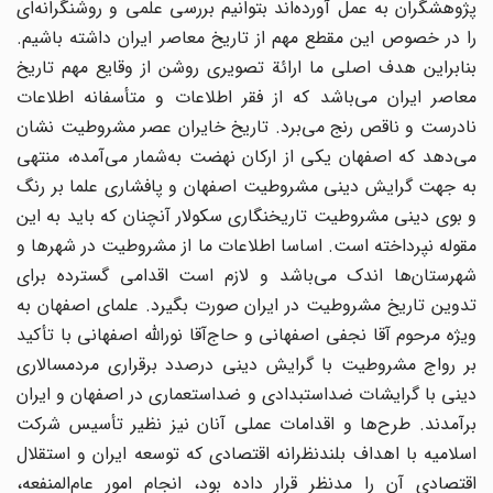
پژوهشگران به عمل آورده‌اند بتوانیم بررسى علمى و روشنگرانه‌اى
را در خصوص این مقطع مهم از تاریخ معاصر ایران داشته باشیم.
بنابراین هدف اصلى ما ارائة تصویرى روشن از وقایع مهم تاریخ
معاصر ایران مى‌باشد که از فقر اطلاعات و متأسفانه اطلاعات
نادرست و ناقص رنج مى‌برد. تاریخ خایران عصر مشروطیت نشان
مى‌دهد که اصفهان یکى از ارکان نهضت به‌شمار مى‌آمده، منتهى
به جهت گرایش دینى مشروطیت اصفهان و پافشارى علما بر رنگ
و بوى دینى مشروطیت تاریخنگارى سکولار آنچنان که باید به این
مقوله نپرداخته است. اساسا اطلاعات ما از مشروطیت در شهرها و
شهرستان‌ها اندک مى‌باشد و لازم است اقدامى گسترده براى
تدوین تاریخ مشروطیت در ایران صورت بگیرد. علماى اصفهان به
ویژه مرحوم آقا نجفى ‌اصفهانى و حاج‌آقا نورالله اصفهانى با تأکید
بر رواج مشروطیت با گرایش دینى درصدد برقرارى مردمسالارى
دینى با گرایشات ضداستبدادى و ضداستعمارى در اصفهان و ایران
برآمدند. طرح‌ها و اقدامات عملى آنان نیز نظیر تأسیس شرکت
اسلامیه با اهداف بلندنظرانه اقتصادى که توسعه ایران و استقلال
اقتصادى آن را مدنظر قرار داده بود، انجام امور عام‌المنفعه،