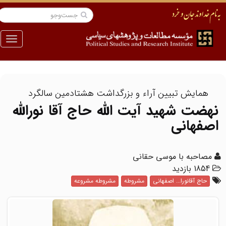
منو
همایش تبیین آراء و بزرگداشت هشتادمین سالگرد
نهضت شهید آیت ‏الله حاج ‏آقا نورالله ‏
اصفهانى
مصاحبه با موسی حقانی
1854 بازدید
حاج آقانورا... اصفهانی
مشروطه
مشروطه مشروعه