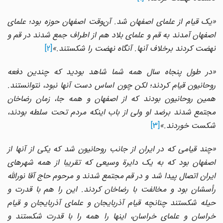
«یک قیام از علماى اصفهان شد. آن‌وقت اصفهان حوزه بود؛ علماى
اصفهان آمدند به قم و علماى بلاد هم از اطراف جمع شدند در قم و
نهضت کردند برخلاف آنها. آنگاه نهضت را شکستند.»
[2]
«در طول پنجاه سال همه شما شاهد بودید که چندین دفعه
روحانیون قیام کردند؛ لکن چون اساس دست آنها نبود، نتوانستند.
همین روحانیون بودند که از اصفهان و همه جا، زمان رضاخان
مجتمع شدند برضد او ولى از باب اینکه مردم تحت سلطه بودند،
شکست خوردند.»
[3]
«چند قیامى که در ایران از جانب روحانیون شد که یکى از آنها از
اصفهان بود که به یک دایرة وسیعى که تقریبا از همه شهرهاى
ایران اتصال پیدا شد و در قم مجتمع شدند و مرحوم حاج آقا نوراللّه
رأسشان بود و مخالفت با رضاخان کردند. این را هم با قدرت و
حیله شکستند چنانچه قیام آذربایجان و علماى آذربایجان و قیام
خراسان و علماى خراسان، اینها را همه را با قدرت شکستند و