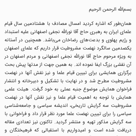
بسم‌الله الرحمن ‌الرحیم
همان‌طور که اشاره کردید امسال مصادف با هشتادمین سال قیام
علماى ایران به رهبرى حاج‌ آقا نورالله نجفى ‌اصفهانى علیه استبداد
و رژیم پهلوى و بدعت‌هاى رضاخان مى‌باشد. همچنین در آستانه
یکصدمین سالگرد نهضت مشروطیت قرار داریم که علماى اصفهان
به ویژه مرحوم حاج‌ آقا نورالله نجفى‌ اصفهانى و مردم اصفهان در
آن نقشى بزرگ ایفا نموده ‌اند. به همین جهت از مدتها پیش بحث
برگزارى همایشى براى تبیین قیام علما و نیز نقش آنها در نهضت
مشروطیت مطرح شد و در نهایت با تشکیل و دبیرخانه و انتشار
فراخوان همایش موضوع جنبه عملى به خود گرفت. هیئت علمى
همایش با توجه به اهمیت قیام علما و نیز نقش آنها در نهضت
مشروطیت سه گرایش تاریخى، اندیشه سیاسى و جامعه‌شناسى
سیاسى را براى تبیین نهضت علما مورد نظر قرار داد و فراخوانى با
سه گرایش مذکور تهیه و منتشر گردید. تاکنون نیز تعدادى مقاله
دریافت شده است و امیدواریم با استقبالى که فرهیختگان و