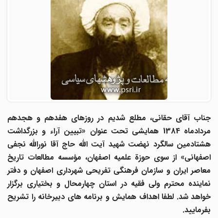
جناب آقاى حقانى، مطلع شدیم در روزهاى هفدهم و هجدهم
مردادماه 1384 همایشى تحت عنوان «تبیین آراء و بزرگداشت
هشتادمین سالگرد نهضت شهید آیت ‌الله حاج ‌آقا نورالله نجفى‌
اصفهانى» از سوى حوزة علمیه اصفهان، مؤسسه مطالعات تاریخ
معاصر ایران و سازمان فرهنگى تفریحى شهردارى اصفهان و دفتر
نماینده محترم ولى‌ فقیه در استان چهارمحال و بختیارى برگزار
خواهد شد. لطفا اهداف همایش و برنامه‌ هاى دبیرخانه را تشریح
بفرمایید.