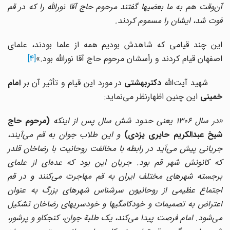
آن‌وقت هم به ما بعضیها گفتند مرحوم حاج آقا نوراللّه را که در قم
فوت شد، ایشان را مسموم کردند.
این چند قیامى که شاهدش بودیم همه از علما بودند، علماى
اصفهان قیام کردند و رأسشان مرحوم حاج آقا نوراللّه بود.»
[4]
هید آیت‌اللّه
دکتربهشتى
در مورد این قیام و تأثیر آن بر
امام
خمینى
این چنین اظهارنظر مى‌نماید:
«در سال 1306 یعنى حدود شش سال پس از اینکه
(مرحوم حاج
شیخ عبدالکریم حایرى یزدى)
و این طلاب جوان به قم مى‌آیند،
جریانى پیش مى‌آید در رابطه با مخالفت روحانیت با رضاخان قلدر
که کانونش شهر قم بود. جریان این بود که عده‌اى از علماى
برجسته شهرهاى مختلف ایران به قم مهاجرت مى‌کنند و در قم
اجتماع عظیمى از روحانیون سرشناس شهرهاى بزرگ به عنوان
اعتراض به تصمیمات و خودکامگیها و خودسریهاى رضاخان تشکیل
مى‌شود. امام فرصت پیدا مى‌کند، یک طلبة جوان، کنجکاو و پرشور،