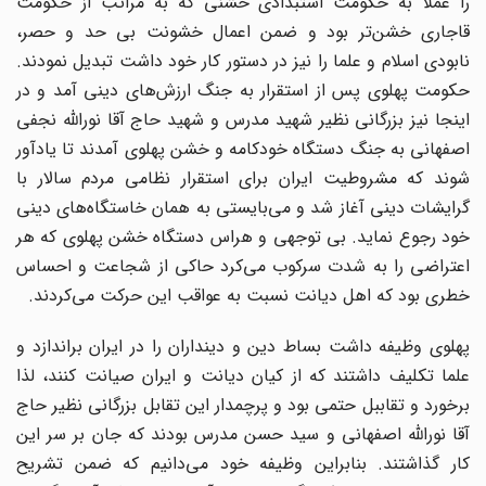
را عملاً به حکومت استبدادى خشنى که به مراتب از حکومت
قاجارى خشن‌تر بود و ضمن اعمال خشونت بى‌ حد و حصر،
نابودى اسلام و علما را نیز در دستور کار خود داشت تبدیل نمودند.
حکومت پهلوى پس از استقرار به جنگ ارزش‌هاى دینى آمد و در
اینجا نیز بزرگانى نظیر شهید مدرس و شهید حاج ‌آقا نورالله نجفى‌
اصفهانى به جنگ دستگاه خودکامه و خشن پهلوى آمدند تا یادآور
شوند که مشروطیت ایران براى استقرار نظامى مردم سالار با
گرایشات دینى آغاز شد و مى‌بایستى به همان خاستگاه‌هاى دینى
خود رجوع نماید. بى‌ توجهى و هراس دستگاه خشن پهلوى که هر
اعتراضى را به شدت سرکوب مى‌کرد حاکى از شجاعت و احساس
خطرى بود که اهل دیانت نسبت به عواقب این حرکت مى‌کردند.
پهلوى وظیفه داشت بساط دین و دینداران را در ایران براندازد و
علما تکلیف داشتند که از کیان دیانت و ایران صیانت کنند، لذا
برخورد و تقاببل حتمى بود و پرچمدار این تقابل بزرگانى نظیر حاج
‌آقا نورالله اصفهانى و سید حسن مدرس بودند که جان بر سر این
کار گذاشتند. بنابراین وظیفه خود مى‌دانیم که ضمن تشریح