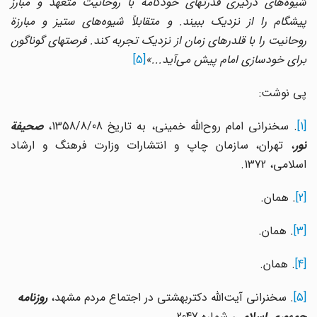
شیوه‌هاى درگیرى قدرتهاى خودکامه با روحانیت متعهد و مبارز
پیشگام را از نزدیک ببیند. و متقابلاً شیوه‌هاى ستیز و مبارزة
روحانیت را با قلدرهاى زمان از نزدیک تجربه کند. فرصتهاى گوناگون
براى خودسازى امام پیش مى‌آید...»
[5]
پی نوشت:
[1]
. سخنرانى امام روح‌اللّه خمینى، به تاریخ 1358/8/08،
صحیفة
نور
، تهران، سازمان چاپ و انتشارات وزارت فرهنگ و ارشاد
اسلامى، 1372.
[2]
. همان.
[3]
. همان.
[4]
. همان.
[5]
. سخنرانى آیت‌اللّه دکتربهشتى در اجتماع مردم مشهد،
روزنامه
جمهورى اسلامى،
شماره 2047.