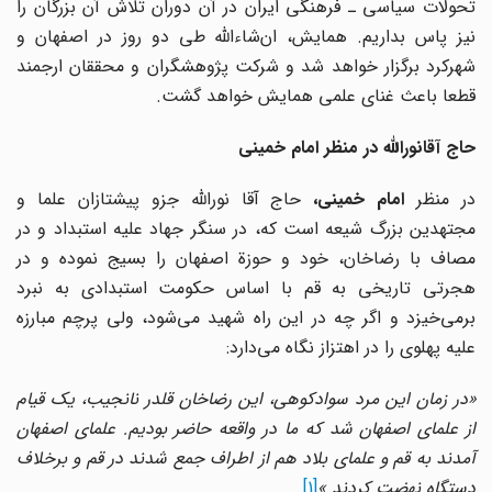
تحولات سیاسى ـ فرهنگى ایران در آن دوران تلاش آن بزرگان را
نیز پاس بداریم. همایش، ان‌شاءالله طى دو روز در اصفهان و
شهرکرد برگزار خواهد شد و شرکت پژوهشگران و محققان ارجمند
قطعا باعث غناى علمى همایش خواهد گشت.
حاج آقانوراللّه در منظر امام خمینى
ر منظر
امام خمینى،
حاج آقا نوراللّه جزو پیشتازان علما و
مجتهدین بزرگ شیعه است که، در سنگر جهاد علیه استبداد و در
مصاف با رضاخان، خود و حوزة اصفهان را بسیج نموده و در
هجرتى تاریخى به قم با اساس حکومت استبدادى به نبرد
برمى‌خیزد و اگر چه در این راه شهید مى‌شود، ولى پرچم مبارزه
علیه پهلوى را در اهتزاز نگاه مى‌دارد:
«در زمان این مرد سوادکوهى، این رضاخان قلدر نانجیب، یک قیام
از علماى اصفهان شد که ما در واقعه حاضر بودیم. علماى اصفهان
آمدند به قم و علماى بلاد هم از اطراف جمع شدند در قم و برخلاف
دستگاه نهضت کردند.»
[1]