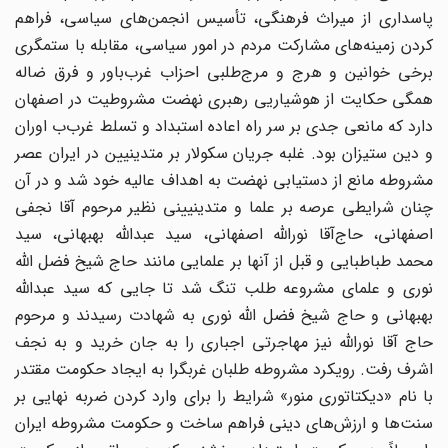
پاسدارى از میراث فرهنگى، تأسیس انجمن‌هاى سیاسى، فراهم
کردن زمینه‌هاى مشارکت مردم در امور سیاسى، مقابله با ستمگرى
برخى خوانین و هرج و مرج‌طلبى احزاب غرب‌باور و فرق ضاله
همگى حکایت از هوشیاریى رهبرى نهضت مشروطیت در اصفهان
دارد که مانعى جدى بر سر راه اعاده استبداد و تسلط غرب‌ب اوران
و دین‌ ستیزان بود. غلبه جریان سکولار بر متدینیین در ایران عصر
مشروطه مانع از دستیابى نهضت به اهداف عالیه خود شد و در آن
چنان شرایطى عرصه بر علما و متدینیینى نظیر مرحوم آقا نجفى
‌اصفهانى، حاج‌آقا نورالله اصفهانى، سید عبدالله بهبهانى، سید
محمد طباطبایى و قبل از آنها بر علمایى مانند حاج شیخ فضل‌ الله
نورى و علماى مشروعه‌ طلب تنگ شد تا جایى که سید عبدالله
بهبهانى و حاج شیخ فضل‌ الله نورى به شهادت رسیدند و مرحوم
حاج ‌آقا نورالله نیز مهاجرتى اجبارى را به جان خرید و به نجف
اشرف رفت. رویکرد مشروطه‌ طلبان غربگرا به ایجاد حکومت مقتدر
با نام «دیکتاتورى منور» شرایط را براى وارد کردن ضربه نهایى بر
سنت‌ها و ارزش‌هاى دینى فراهم ساخت و حکومت مشروطه ایران