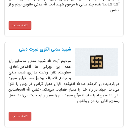
آشنا شدید؟ بنده چند سالی با مرحوم شهید آیت الله مدنی مانوس بودم و از
انفاس...
ادامه مطلب
شهید مدنی الگوی غیرت دینی
مرحوم آیت الله شهید مدنی مصداق بارز
همه این ویژگی ها [اخلاص،اخلاق،
معنویت، تقوا، ولایت مداری، غیرت دینی
و جامع الاطراف بودن] بود. قرآن مجید
می‌فرماید:«ان اکرمکم عندالله اتقیکم». قرآن معیار گرامی تر بودن را تقوا
می‌داند، جهاد در راه خدا را معیار افضلیت می‌داند: «فضل الله المجاهدین
علی القاعدین اجرا عظیما» قرآن مجید علم را معیار و ارجحیت می‌داند: «هل
یستوی الذین یعلمون والذین...
ادامه مطلب