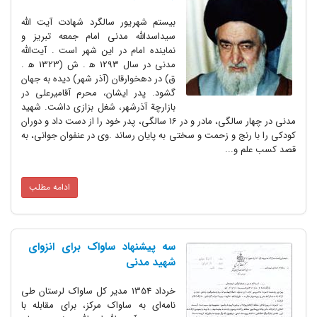
بیستم شهریور سالگرد شهادت آیت الله
سیداسدالله مدنی امام جمعه تبریز و
نماینده امام در این شهر است . آیت‌الله
مدنی در سال 1293 ه‍ . ش (1323 ه‍ .
ق) در دهخوارقان (آذر شهر) دیده به جهان
گشود. پدر ایشان، محرم آقامیر‌علی در
بازارچة آذرشهر، شغل بزازی داشت. شهید
مدنی در چهار سالگی، مادر و در 16 سالگی، پدر خود را از دست داد و دوران
کودکی را با رنج و زحمت و سختی به پایان رساند .وی در عنفوان جوانی، به
قصد کسب علم و...
ادامه مطلب
سه پیشنهاد ساواک برای انزوای
شهید مدنی
خرداد 1354 مدیر کل ساواک لرستان طی
نامه‌ای به ساواک مرکز، برای مقابله با