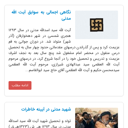
نگاهی اجمالی به سوابق آیت الله
مدنی
آیت الله سید اسدالله مدنی در سال 1293
هجری شمسی در شهر دهخوارقان (آذر
شهر) متولد شد. در دوران جوانی به قم
عزیمت کرد و پس از گذراندن درسهای مقدماتی حدود چهار سال به تحصیل
درس منقول در محضر امام مشغول شد پنج سال بعد به نجف اشرف
عزیمت و تدریس و تحصیل خود را در آنجا شروع کرد، در درسهای مرحوم
آیت الله العظمی سید عبدالهادی شیرازی، مرحوم آیت الله العظمی
سیدمحسن حکیم و آیت الله العظمی آقای حاج سید ابوالقاسم...
ادامه مطلب
شهید مدنی در آیینه خاطرات
تولد و تحصیل شهید آیت الله سید اسدالله
مدنی در سال 1293 هـ. ش.(1323هـ.ق.)