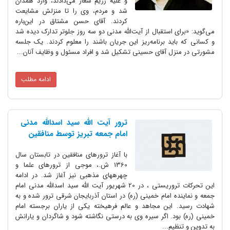
و علیه رژیم شعار می‌دادند، وارد همدان
شد و مردم، وی را تا منزلش مشایعت
کردند. آقای حسن مشتاق در این‌باره
می‌گوید: «برای استقبال از آیت‌الله مدنی دو سه روز جلوتر تدارک دیده شد
و کسانی که باید برنامه‌ریز این جریان باشند را معلوم کردند. یک جلسه‌
مشورتی در منزل آقای حسینی تشکیل شد و افراد مسئول و وظایف آنان...
ادامه مطلب
ترور آیت ­الله سید اسدالله مدنی
امام جمعه تبریز توسط منافقین
با آغاز ترورهای منافقین در تابستان سال
1360 ش.، موجی از ترورهای علما و
چهره­های مذهبی نیز آغاز شد. در ادامه
این تحرکات تروریستی ، در 20 شهریور آیت­ الله سید اسدالله مدنی امام
جمعه و نماینده امام خمینی (ره) در استان آذربایجان شرقی ترور شده و به
شهادت رسید. این مجاهد و عالم فرهیخته یکی از یاران برجسته امام
خمینی (ره) بود. اگر سیره وی به درستی نگاشته شود و شاگردان و یارانش
به تدوین و تنظیم...