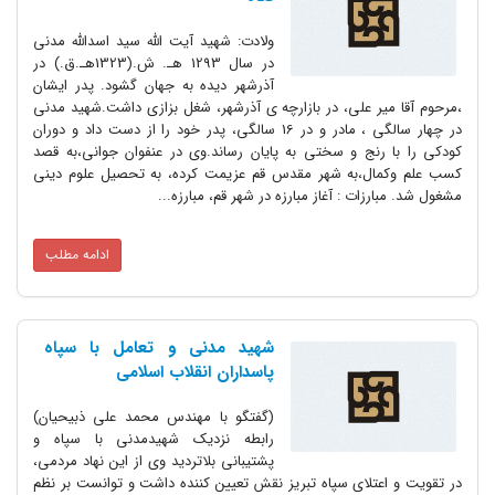
ولادت: شهید آیت الله سید اسدالله مدنی
در سال 1293 هـ. ش.(1323هـ.ق.) در
آذرشهر دیده به جهان گشود. پدر ایشان
،مرحوم آقا میر علی، در بازارچه ی آذرشهر، شغل بزازی داشت.شهید مدنی
در چهار سالگی ، مادر و در 16 سالگی، پدر خود را از دست داد و دوران
کودکی را با رنج و سختی به پایان رساند.وی در عنفوان جوانی،به قصد
کسب علم وکمال،به شهر مقدس قم عزیمت کرده، به تحصیل علوم دینی
مشغول شد. مبارزات : آغاز مبارزه در شهر قم، مبارزه...
ادامه مطلب
شهید مدنی و تعامل با سپاه
پاسداران انقلاب اسلامی
(گفتگو با مهندس محمد علی ذبیحیان)
رابطه نزدیک شهیدمدنی با سپاه و
پشتیبانی بلاتردید وی از این نهاد مردمی،
در تقویت و اعتلای سپاه تبریز نقش تعیین کننده داشت و توانست بر نظم