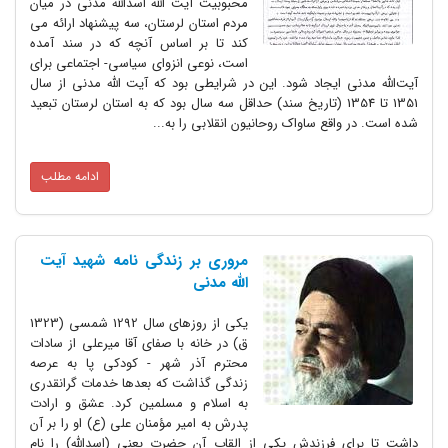
محبوبیت آیت الله اسدالله مدنی در میان
مردم استان لرستان، سه پیشنهاد ارائه می
کند تا بر اساس آنچه که در سند آمده
است، نوعی انزوای سیاسی- اجتماعی برای
آیت‌الله مدنی ایجاد شود. این در شرایطی بود که آیت الله مدنی از سال
1351 تا 1354 (تاریخ سند) حداقل سه سال بود که به استان لرستان تبعید
شده است. در واقع ساواک روحانیون انقلابی را به...
ادامه مطلب
مروری بر زندگی نامه شهید آیت
الله مدنی
یکی از روزهای سال 1292 شمسی (1323
ق) در خانه با صفای آقا میرعلی از سادات
محترم آذر شهر - کودکی پا به عرصه
زندگی گذاشت که بعدها خدمات گرانقدری
به اسلام و مسلمین کرد. عشق و ارادت
پدرش به امیر مؤمنان علی (ع) او را بر آن
داشت تا برای فرزندش یکی از القاب آن حضرت یعنی (اسدالله) را نام