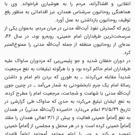
انقلابی و افشاگرانه، مردم را به هوشیاری فراخواند. وی با
هماهنگی روحانیون سرشناس همدان، نیز اقداماتی به منظور رفع
توقیف روحانیون بازداشتی به عمل آورد.
رژیم که گسترش نفوذ آیت‌الله مدنی در میان مردم، به‌عنوان یکی از
سرسخت‌‌ترین طرفداران امام خمینی، روبه‌رو بود، در سال 46،
عده‌ای از روحانیون منطقه از جمله آیت‌الله مدنی را ممنوع‌المنبر
کرد.
در دوران خفقان شدید و جو پلیسی‌یی که مزدوران ساواک علیه
طرفداران امام حاکم کرده بود و با هرگونه تبلیغات به نفع مرجعیت
شدیداً مقابله می‌کردند ـ به طوری که بردن نام امام و داشتن
رسالة امام یک جرم نابخشودنی به شمار می‌آمد ـ در چنین جوی
آیت‌الله مدنی با شهامت و شجاعت، مرجعیت امام را مطرح کرده،
به نفع ایشان تبلیغ می‌کرد؛ به حدی که ساواک طی گزارشی در
تاریخ 31/5/49 اعلام می‌دارد: «نامبرده (آیت‌الله مدنی) در همدان
به نفع [امام] خمینی فعالیت و بیش از 3/1 اهالی همدان را مقلد
[امام] خمینی کرده است و در هر محفل و مجلسی از [امام] خمینی
تمجید می‌کند و وی را اعلم مجتهد [مجتهد اعلم] قلمداد