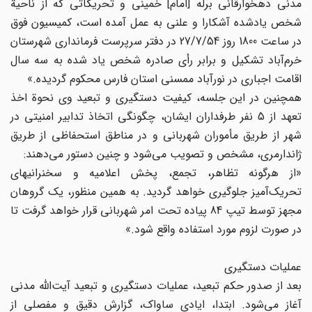
مدنی دهخوارقانی برله [امام] خمینی و تحریکاتی که از ناحیة
شخص یادشده آشکارا و علنی به عمل آمده است، کمیسیون فوق
در ساعت 1800 روز 27/7/54 در دفتر سرپرست فرمانداری شهرستان
خرم‌آباد تشکیل و برابر رأی صادره شخص یاد شده به سه سال
اقامت اجباری در نورآباد ممسنی استان فارس محکوم گردیده.»
همچنین در این جلسه، کیفیت دستگیری و تبعید وی نحوة اخذ
تعهد از 5 نفر طرفداران ایشان، چگونگی اتخاذ تدابیر امنیتی در
شهر از طریق مأموران شهربانی و در مناطق استحفاظی از طریق
ژاندارمری، مشخص و تصویب می‌شود و چنین دستور می‌دهند:
«از هرگونه تظاهر، تجمع، پخش اعلامیه و سخنرانیهای
تحریک‌آمیز جلوگیری خواهد گردید. به همین منظور، یک گروهان
مجهز توسط تیپ 84 پیاده تحت امر شهربانی قرار خواهد گرفت تا
در صورت لزوم مورد استفاده واقع شود.»
عملیات دستگیری
بعد از صدور حکم تبعید، عملیات دستگیری و تبعید آیت‌الله مدنی
آغاز می‌شود. ابتدا، ایادی ساواک، گزارش دقیق و مفصلی از