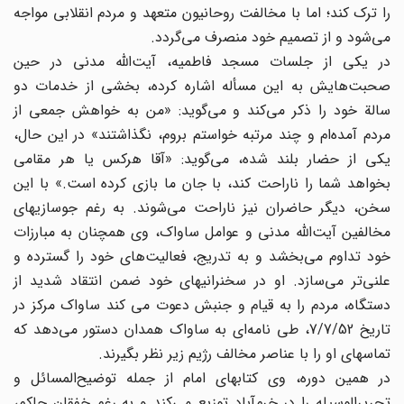
را ترک کند؛ اما با مخالفت روحانیون متعهد و مردم انقلابی مواجه
می‌شود و از تصمیم خود منصرف می‌گردد.
در یکی از جلسات مسجد فاطمیه، آیت‌الله مدنی در حین
صحبت‌هایش به این مسأله اشاره کرده، بخشی از خدمات دو
سالة خود را ذکر می‌کند و می‌گوید: «من به خواهش جمعی از
مردم آمده‌ام و چند مرتبه خواستم بروم، نگذاشتند» در این حال،
یکی از حضار بلند شده، می‌گوید: «آقا هرکس یا هر مقامی
بخواهد شما را ناراحت کند، با جان ما بازی کرده است.» با این
سخن، دیگر حاضران نیز ناراحت می‌شوند. به رغم جوسازیهای
مخالفین آیت‌الله مدنی و عوامل ساواک، وی همچنان به مبارزات
خود تداوم می‌بخشد و به تدریج، فعالیت‌های خود را گسترده و
علنی‌تر می‌سازد. او در سخنرانیهای خود ضمن انتقاد شدید از
دستگاه، مردم را به قیام و جنبش دعوت می کند ساواک مرکز در
تاریخ 7/7/52، طی نامه‌ای به ساواک همدان دستور می‌دهد که
تماسهای او را با عناصر مخالف رژیم زیر نظر بگیرند.
در همین دوره، وی کتابهای امام از جمله توضیح‌المسائل و
تحریر‌الوسیله را در خرم‌آباد توزیع می‌کند و به رغم خفقان حاکم،