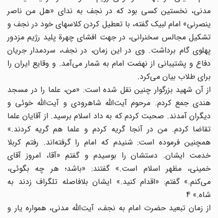
مدنی، نخستین کسی بود که در نجف به ندای «هل من ناصر
ینصرنی» امام لبیک گفته، با تعطیل کردن کلاسهای خود در نجف و
تشکیل مجالس سخنرانی، در جهت افشای چهرة پلید رژیم مزدور
پهلوی گام برداشت. وی در این زمان، در نجف، سردمدار جریان
دفاع و پشتیبانی از نهضت امام به شمار می‌آمد. و وقایع ایران را
برای طلاب بیان می‌کرد.
از آن شهید بزرگوار چنین نقل شده است: «من، علما را در مسجد
هندی جمع کردم. مرحوم آیت‌الله شاهرودی و آیت‌الله خوئی و
دیگران آمدند. صحبت کردم که به داد اسلام برسید. از آقایان علما
تقاضا کردم. من در آنجا گریه کردم و علما هم گریه کردند.»
همچنین فرموده است: شنیدم که امام را گرفته‌اند. رفتم کربلا
خدمت ایشان. دستشان را بوسیدم و گفتم «آقا، امروز آقای
خمینی، مظهر اسلام است.» گفتند: «باشد؛ هر چه بگوئی،
می‌کنم.» گفتم: «اقدام کنید.» ایشان بلافاصله تلگراف زدند به
شاه.» 4
از زمان تبعید حضرت امام به نجف، آیت‌الله مدنی، همواره یار و