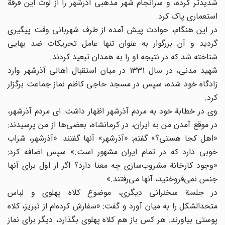
شدید‌تر کرده، و سرانجام شهر مذهبی آذرشهر را از لوث این فرقة
استعماری پاک کرد.
در این هنگام، حوادث پیش آمده از طرف شهربانی وقت پیگیری
گردید و آن بزرگوار به عنوان تنها عامل تحریکات ضد بهایی
شناخته شد که در نتیجه او را به همدان تبعید کردند.
شهید مدنی، در سال 1331 در میان استقبال اهالی آذرشهر وارد
زادگاه خود شده، سپس در مسجد حاجی کاظم نماز جماعت برگزار
کرد.
وی در خطابة خود به مردم آذرشهر اظهار داشت: ای مردم آذرشهر،
در موقع آمدن من به ایران، در کرمانشاه، بعضی‌ها از من پرسیدند:
«اهل کجا هستی؟» گفتم: «آذرشهر» آنها گفتند: «آذرشهر، شراب
خوبی دارد که در تمام ایران مشهور است.» سپس اضافه کرد:
«وجود کارخانة مشروب‌سازی چه معنا دارد؟ اگر از اول برای آنها
جنس نمی‌فروختید، آنها می‌رفتند.»
در جلسة سخنرانی دیگری، موضوع کلاه پهلوی و لباس
متحدالشکل را به میان آورد و گفت: «سفارش کرده‌ام از تبریز، کلاه
پوستی بیاورند. هر کس باز هم کلاه پهلوی بگذارد، دیگر برای نماز