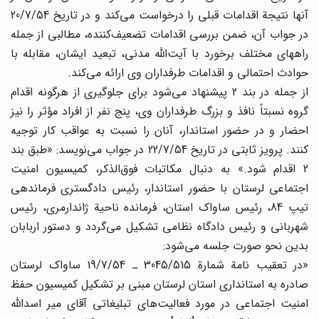
آنها نتیجة اقدامات قبلی را درخواست می‌کند و در تاریخ 20/7/54
در جواب آن، ضمن بررسی اقدامات تضعیف‌کننده، مطالبی از جمله
راههای مختلف برخورد با آیت‌الله مدنی، تبعید ایشان، مقابله با
حوادث احتمالی و اقدامات طرفداران وی ارائه می‌کند.
از جمله در بند 2 پیشنهاد می‌شود برای جلوگیری از هرگونه اقدام
گروه نسبتاً نافذ و بزرگ طرفداران وی، پنج نفر از افراد مؤثر را نیز
احضار و در حضور استاندار، آنان را نسبت به عواقب کار توجیه
کنند. پرویز ثابتی در تاریخ 22/7/54 در جواب می‌نویسد: «طبق بند
2 اقدام شود.» به دنبال مکاتبات فوق‌الذکر، کمیسیون امنیت
اجتماعی لرستان با حضور استاندار، رئیس دادگستری فرماندهی
تیپ 84، رئیس ساواک استان، فرمانده ناحیة ژاندارمری، رئیس
شهربانی و رئیس دادگاه نظامی تشکیل می‌گردد و دستور اربابان
بدین نحو صورت جلسه می‌شود:
«در تعقیب نامة شمارة 3045/515 ـ 19/7/54 ساواک لرستان
صادره به استانداری استان لرستان مبنی بر تشکیل کمیسیون حفظ
امنیت اجتماعی در مورد فعالیت‌های تبلیغاتی آقای میر اسدالله