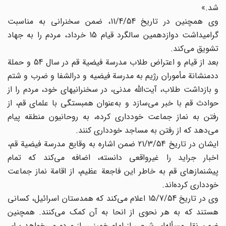
شد.»
وی همچنین در تاریخ 11/4/54، ضمن سخنرانی به مناسبت
گرامیداشت دوازدهمین سالگرد قیام 15 خرداد، مردم را به جهاد
تشویق می‌کند.
بعد از قیام و اعتراض طلاب مدرسة فیضیة قم در سال 54 و حملة
ددمنشانة مأموران رژیم به مدرسة فیضیه و درالشفا و ضرب و شتم
و بازداشت طلاب، آیت‌الله مدنی، در سخنرانیهای خود، مردم را از
حوادث قم با خبر می‌سازد و به‌عنوان همبستگی با علمای قم، از
رفتن به نماز جماعت خودداری کرده، به روحانیون منطقه پیام
می‌دهد که از رفتن به مساجد خودداری کنند.
ایشان در تاریخ 21/3/54 ضمن اشاره به وقایع مدرسة فیضیة قم،
اخبار جراید را غیرواقعی دانسته، اضافه می‌کند که تمام
پیشنمازهای قم به خاطر این فاجعة عظیم، از اقامة نماز جماعت
خودداری کرده‌اند.
وی در تاریخ 15/7/54 اعلام می‌کند که همدستان اسرائیل، کسانی
هستند که به هر نحوی از انحا به آن کمک می‌کنند. همچنین
ضمن نقل مسأله‌ای شرعی از امام خمینی، از مردم می‌خواهد برای