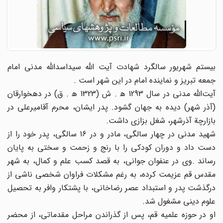
بیستم شهریور سالگرد شهادت آیت الله سیداسدالله مدنی امام
جمعه تبریز و نماینده امام در این شهر است .
آیت‌الله مدنی در سال 1293 ه‍ . ش (1323 ه‍ . ق) در دهخوارقان
(آذر شهر) دیده به جهان گشود. پدر ایشان، محرم آقامیر‌علی در
بازارچة آذرشهر، شغل بزازی داشت.
شهید مدنی در چهار سالگی، مادر و در 16 سالگی، پدر خود را از
دست داد و دوران کودکی را با رنج و زحمت و سختی به پایان
رساند .وی در عنفوان جوانی، به قصد کسب علم و کمال، به شهر
مقدس قم عزیمت کرده، به رغم مشکلات فراوان شخصی ناشی از
درگذشت پدر و استبداد عصر رضاخانی، با پشتکار وافر به تحصیل
علوم دینی مشغول شد.
او در حوزه علمیه قم، پس از گذراندن مراحل مقدماتی، از محضر