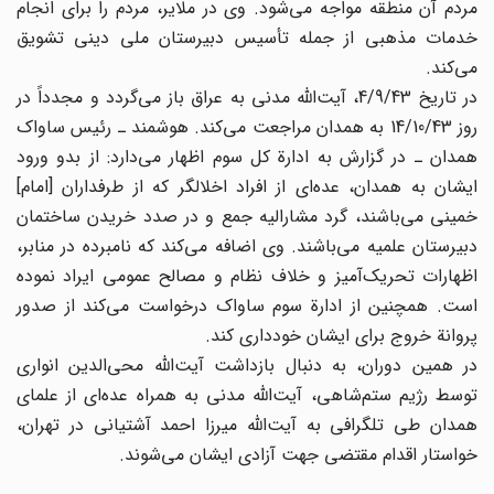
مردم آن منطقه مواجه می‌شود. وی در ملایر، مردم را برای انجام
خدمات مذهبی از جمله تأسیس دبیرستان ملی دینی تشویق
می‌کند.
در تاریخ 4/9/43، آیت‌الله مدنی به عراق باز می‌گردد و مجدداً در
روز 14/10/43 به همدان مراجعت می‌کند. هوشمند ـ رئیس ساواک
همدان ـ در گزارش به ادارة کل سوم اظهار می‌دارد: از بدو ورود
ایشان به همدان، عده‌ای از افراد اخلالگر که از طرفداران [امام]
خمینی می‌باشند، گرد مشارالیه جمع و در صدد خریدن ساختمان
دبیرستان علمیه می‌باشند. وی اضافه می‌کند که نامبرده در منابر،
اظهارات تحریک‌آمیز و خلاف نظام و مصالح عمومی ایراد نموده
است. همچنین از ادارة سوم ساواک درخواست می‌کند از صدور
پروانة خروج برای ایشان خودداری کند.
در همین دوران، به دنبال بازداشت آیت‌الله محی‌الدین انواری
توسط رژیم ستم‌شاهی، آیت‌الله مدنی به همراه عده‌ای از علمای
همدان طی تلگرافی به آیت‌الله میرزا احمد آشتیانی در تهران،
خواستار اقدام مقتضی جهت آزادی ایشان می‌شوند.