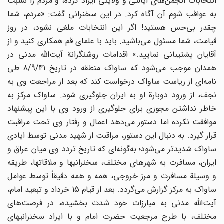
انتخابات انجمن‌های ایالتی و ولایتی ایراد کرده، و مردم را نسبت
به عواقب شوم آن آگاه کرد. در این سخنرانی گفت: «مردم، شما
چقدر بی‌حس هستید! اگر این انتخابات ملغی نشود، در روز
قیامت، شما مسئول می‌باشید. باید با علمای قم همکاری کنید و از
آقایان پشتیبانی نمایید.» اقدامات روشنگرانة آیت‌الله مدنی در
همدان موجب می‌شود که ساواک منطقه در تاریخ 8/9/41 طی
نامه‌ای از ریاست ساواک درخواست کند که بعد از مراجعت وی به
نجف، از ورود دوبارة او به ایران جلوگیری شود. ساواک مرکز به
خاطر نداشتن مجوزی برای جلوگیری از ورود وی با این پیشنهاد
موافقت نکرده اما دستور می‌دهد اعمال و رفتار وی تحت مراقبت
قرار گیرد. به دنبال این دستور، مراقبت از شهید مدنی توسط ایادی
ساواک شدیدتر می‌شود؛ به‌گونه‌ای که تاریخ تردد وی میان عراق و
ایران، مسافرت به شهرهای مختلف، سخنرانیها و ملاقاتها، طریقه
و وسیلة مسافرت و مرز خروجی، همه و همه دقیقاً توسط عوامل
ساواک به مرکز گزارش می‌گردد. بعد از قیام 15 خرداد و تبعید امام،
آیت‌الله مدنی به مبارزات خود شدت بخشیده، در فرصت‌های
مختلف، با طرح مرجعیت حضرت امام و با ایراد سخنرانیهای