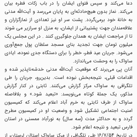
دعا می‌کند و سپس فتوای ایشان را در باب زکات فطره بیان
می‌کند. نماز بدون هیچ‌حادثه‌ای به پایان می‌رسد و آیت‌الله مدنی
به خانة خود برمی‌گردد. پشت سر او نیز تعدادی از نمازگزاران و
علاقه‌مندان جهت پشتیبانی از ایشان، به منزل او سرازیر می شوند
تا از مراجعت ایشان به همدان جلوگیری کنند . در این مجلس یک
میلیون تومان جهت تجدید بنای مسجد سلطان پول جمع‌آوری
می‌شود. جریان عید فطر، خطر را برای دستگاه جدی نموده، ایادی
ساواک را به وحشت می‌اندازد.
آنان پی می‌برند که موقعیت آیت‌الله مدنی خدشه‌ناپذیر شده و
اقدامات قبلی، نتیجه‌بخش نبوده است. بدین‌رو، جریان را طی
تلگرافی به ساواک مرکز گزارش می‌کنند. ثابتی در کنار گزارش
مذکور، یک جملة کوتاه می‌نویسد: «تبعید شود.» و بلافاصله
ساواک از طرف ثابتی به خرم آباد اعلام می‌کند که کمیسیون
امنیت اجتماعی تشکیل شود و وضعیت او در کمیسیون مطرح
گردد و به حداکثر مدت (سه سال) به نورآباد ممسنی در استان
فارس تبعید و نتیجه اعلام شود.
در تاریخ 16/7/54 طی تلگرافی از مرکز ساواک استاان لرستان، از