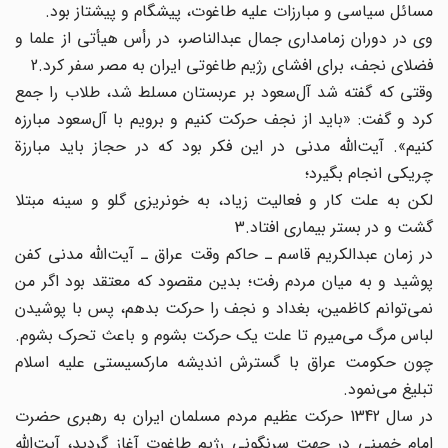
مسائل سیاسی و مبارزات علیه طاغوت، پیشگام و پیشتاز بود.
وی در دوران زمامداری جمال عبدالناصر، در رأس هیأتی از علما و
فضلای نجف، برای افشای رژیم طاغوتی ایران به مصر سفر کرد.2
وقتی که گفته شد آل‌سعود بر عربستان مسلط شد، طلاب را جمع
کرد و گفت: «باید از نجف حرکت کنیم و برویم با آل‌سعود مبارزه
کنیم». آیت‌الله مدنی در این فکر بود که در حجاز باید مبارزة
چریکی انجام بگیرد؛
لکن به علت کار و فعالیت زیاد، به خونریزی گلو و سینه مبتلا
گشت و در بستر بیماری افتاد.3
در زمان عبدالکریم قاسم ـ حاکم وقت عراق ـ آیت‌الله مدنی کفن
پوشید و به میان مردم رفت؛ بدین مقصود که معتقد بود اگر من
نمی‌توانم کاظمین، بغداد و نجف را حرکت بدهم، پس با پوشیدن
لباس مرگ می‌میرم تا علت یک حرکت بشوم و باعث تحرک بشوم.
چون حکومت عراق با گسترش اندیشه مارکسیستی علیه اسلام
تبلیغ می‌نمود.
در سال 1342 حرکت عظیم مردم مسلمان ایران به رهبری حضرت
امام خمینی در جهت سرنگونی رژیم طاغوت آغاز گردید، آیت‌الله