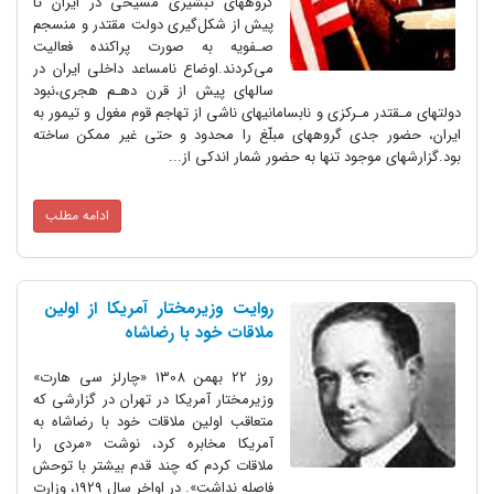
گروههای تبشیری مسیحی در ایران تا‌
پیش از شکل‌گیری دولت مقتدر و منسجم
صـفویه به‌ صورت پراکنده فعالیت
می‌کردند.اوضاع‌ نامساعد داخلی ایران در‌
سالهای‌ پیش از قرن دهـم‌ هجری،نبود
دولتهای مـقتدر مـرکزی و نابسامانیهای ناشی از تهاجم قوم مغول و تیمور به
ایران، حضور جدی گروههای مبلّغ را محدود و حتی غیر ممکن ساخته
بود.گزارشهای موجود‌ تنها به‌ حضور شمار اندکی از...
ادامه مطلب
روایت وزیرمختار آمریکا از اولین
ملاقات خود با رضاشاه
روز 22 بهمن 1308 «چارلز سی هارت»
وزیرمختار آمریکا در تهران در گزارشی که
متعاقب اولین ملاقات خود با رضاشاه به
آمریکا مخابره کرد، نوشت «مردی را
ملاقات کردم که چند قدم بیشتر با توحش
فاصله نداشت». در اواخر سال 1929، وزارت