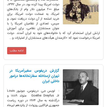
دولت امریکا پیدا کرده بود، در سال 1342،
مبلغ 200 میلیون دلار وام از بانک‌های
امریکا، به ضمانت دولت امریکا، برای
خرید اسلحه از آن دولت دریافت نمود، و
سپس، تعدادی از نظامیان امریکا را با
عنوان مستشاران نظامی، برای آموزش
ارتش ایران استخدام کرد که با خانواده‌های خود به ایران آمدند. دولت
امریکا درخواست نمود که: «کارمندان هیأت‌های مستشاران از امتیازات و...
ادامه مطلب
گزارش دریفوس سفیرآمریکا در
تهران ازمداخله سفارتخانه‌ها درامور
داخلی ایران
: لویس جی. دریفوس، جونیور Louis
Goethe Dreyfus Jr متولد 1889 و
درگذشته به سال 1974 در دوره ریاست
جمهوری فراکلین روزولت از پانزدهم تیرماه