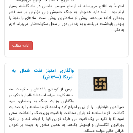
به تاریخ 2 مه 1929 چنین می‌نویسد: ....
احتراماً به اطلاع می‌رساند که اوضاع سیاسی داخلی در ماه گذشته بسیار
آرام بود... شاه دارد همچنان به جنگ خاموش ولی مؤثرش بر ضد قشر
روحانی ادامه می‌دهد. روش او ساده‌ترین روش است. ملاهای با نفوذ را
پنهانی بازداشت می‌کنند و به زندانی دور از محل سکونت‌شان می‌برند. لازم
به ذکر...
ادامه مطلب
واگذاری امتیاز نفت شمال به
آمریکا (1300ش)
پس از کودتای 1299ش و حکومت سه
ماهه کابینه سیاه، احمدشاه قاجار با تکیه بر
واگذاری وزارت جنگ به رضاخان، سید
ضیاالدین طباطبایی را از ایران اخراج کرد و احمد قوام‌السلطنه را به صدارت
گماشت. قوام‌السلطنه که یارای مخالفت با قدرت وزیرجنگ را نداشت سعی
نمود تا با تکیه بر یک قدرت بی طرف توازن قوا را ایجاد کند و از نفوذ
روزافزون انگلستان و ایادیش بکاهد. به همین منظور به جهت پر نمودن
خزائن خالی دولت مسئله...