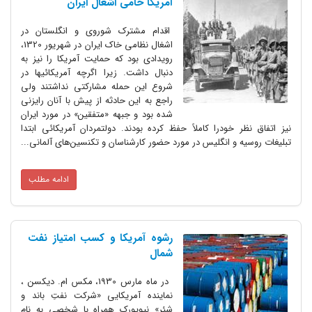
آمریکا حامی اشغال ایران
اقدام مشترک شوروی و انگلستان در
اشغال نظامی خاک ایران در شهریور 1320،
رویدادی بود که حمایت آمریکا را نیز به
دنبال داشت. زیرا اگرچه آمریکائیها در
شروع این حمله مشارکتی نداشتند ولی
راجع به این حادثه از پیش با آنان رایزنی
شده بود و جبهه «متفقین» در مورد ایران
نیز اتفاق نظر خودرا کاملاً حفظ کرده بودند. دولتمردان آمریکائی ابتدا
تبلیغات روسیه و انگلیس در مورد حضور کارشناسان و تکنسین‌های آلمانی...
ادامه مطلب
رشوه آمریکا و کسب امتیاز نفت
شمال
در ماه مارس 1930، مکس ام. دیکسن ،
نماینده آمریکایی «شرکت نفتِ باند و
شئر» نیویورک همراه با شخصی به نام