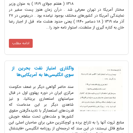
1318 ( هفتم جولای 1919 ) به عنوان وزیر
مختار آمریکا در تهران معرفی شد . درآن زمان هنوز پست سفیر در
نمایندگی آمریکا در کشورهای مختلف بوجود نیامده بود . دریفوس در 27
آذر ماه 1319 ( 18 دسامبر 1940 ) یعنی حدود هشت ماه قبل از اجبار رضا
خان به کناره گیری از سلطنت، استوار نامه خود را...
ادامه مطلب
واگذاری امتیاز نفت بحرین از
سوی انگلیسی‌ها به آمریکایی‌ها
سند حاضر گواهی دیگر بر ضعف حکومت
مرکزی ایران در دوره پهلوی اول در قبال
سیاستهای استعماری بریتانیا، و نیز
شاهدی دیگر بر این مدعاست که
قدرت‌های استعمارگر با نادیده‌گرفتن حقوق
کشورها و ملت‌های تحت سلطه خویش
منابع ثروت آنها را به تاراج برده و کوچکترین حقی برای صاحبان اصلی این
منابع قائل نیستند؛ در این سند که ترجمه‌ای از روزنامه انگلیسی «فایننشال