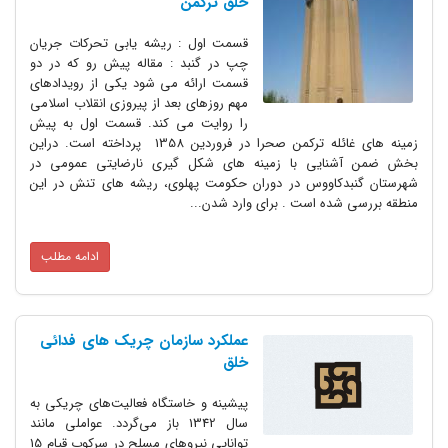
خلق ترکمن
قسمت اول : ریشه یابی تحرکات جریان
چپ در گنبد : مقاله پیش رو که در دو
قسمت ارائه می شود یکی از رویدادهای
مهم روزهای بعد از پیروزی انقلاب اسلامی
را روایت می کند. قسمت اول به پیش
زمینه های غائله ترکمن صحرا در فروردین 1358 پرداخته است. دراین
بخش ضمن آشنایی با زمینه های شکل گیری نارضایتی عمومی در
شهرستان گنبدکاووس در دوران حکومت پهلوی، ریشه های تنش در این
منطقه بررسی شده است . برای وارد شدن...
ادامه مطلب
عملکرد سازمان چریک های فدائی
خلق
پیشینه و خاستگاه فعالیت‌های چریکی به
سال 1342 باز می‌گردد. عواملی مانند
توانایی نیروهای مسلح در سرکوب قیام 15