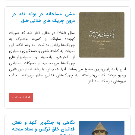
مشی مسلحانه در بوته نقد در
درون چریک های فدائی خلق
سال 1355 در حالی آغاز شد که ضربات
کوبنده ساواک و کمیته مشترک به
چریک‌ها پایانی نداشت. به رغم آنکه، این
ضربات به کشته ‌شدن و دستگیری بسیاری
از کادرهای باتجربه و سمپاتیزان‌های
چریک‌ها می‌انجامید و تحرکات عملیاتی
آنان را به پایین‌ترین سطح می‌رساند؛ آنها همچنان، با رشد شمار نیروهایی
روبرو بودند که می‌خواستند به چریک‌های فدایی خلق بپیوندند. جذب
نیروهای تازه که عمدتاً از...
ادامه مطلب
نگاهی به جنگهای گنبد و نقش
فدائیان خلق ترکمن و ستاد منحله