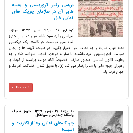
بررسی رفتار تروریستی و زمینه
های آن در سازمان چریک های
فدایی خلق
کودتای ۲۸ مرداد سال ۱۳۳۲ موازنه
سیاسی را به سود شاه تغییر داد ولی هنوز
شاه نمی توانست در قامت یک دیکتاتور
تمام عیار، قدرت را به تمامی در اختیار بگیرد. در نتیجه گروه ها و رجال
سیاسی اپوزیسیون امید داشتند با ساز و کارهای قانونی بتوانند شاه را به
رعایت قانون اساسی مجبور سازند. خصوصاً آنکه دولت برآمده از کودتا با
رهبران جبهه ملی با مدارا رفتار می کرد (۱). با عمیق شدن اختلافات آمریکا و
جهان غرب با...
ادامه مطلب
به بهانه 19 بهمن 1349 سالروز تصرف
پاسگاه ژاندارمری سیاهکل
چریک‌های فدایی رها از اکثریت و
اقلیت!