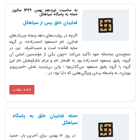
به مناسبت نوزدهم بهمن 1349 سالروز
حمله به پاسگاه سیاهکل
فداییان خلق پس از سیاهکل
اگرچه در روایت‌های دهه پنجاه چریک‌های
فدایی، نام «مسعود احمد‌زاده»، بر گروه
سایه افکنده است و حمیداشرف نیز، در
جمع‌بندی سه‌ساله خود تأکید می‌کند: «چون یکی از مؤسسین اصلی آن
گروه، رفیق مسعود احمد‌زاده بود به افتخار نام و مرام باشکوهش نام این
گروه را گروه رفیق مسعود می‌گذاریم» ؛ ولی بی‌تردید نقش «امیرپرویز
پویان»، به واسطه برخی ویژگی‌هایی که دارا بود؛ در...
ادامه مطلب
حمله فداییان خلق به پاسگاه
سیاهکل
در روز 16 بهمن، ‌برای آخرین بار، حمید