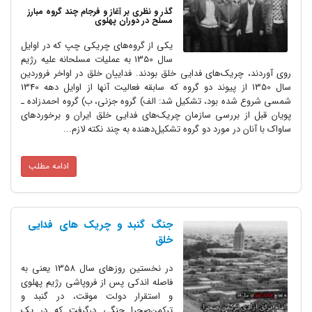
گذر و نظری بر آغاز و فرجام چند گروه مبارز
مسلح در دوران پهلوی
یکی از گروه‌های چریکی چپ که در اوایل
سال 1350 به عملیات مسلحانه علیه رژیم
روی آوردند، چریک‌های فدایی خلق بودند. فداییان خلق در اواخر فروردین
سال 1350 از پیوند دو گروه که سابقه فعالیت آنها از اوایل دهه 1340
شمسی شروع شده بود، تشکیل شد: الف) گروه جزنی، ب) گروه احمدزاده ـ
پویان قبل از بررسی سازمان چریک‌های فدایی خلق ایران و برخوردهای
ساواک با آنان در مورد دو گروه تشکیل‌دهنده به چند نکته لازم...
ادامه مطلب
جنگ گنبد و چریک های فدایی
خلق
در نخستین روزهای سال 1358 یعنی به
فاصله اندکی پس از فروپاشی رژیم پهلوی
و استقرار دولت موقت، در گنبد و
ترکمن‌صحرا جنگی درگرفت که در یک