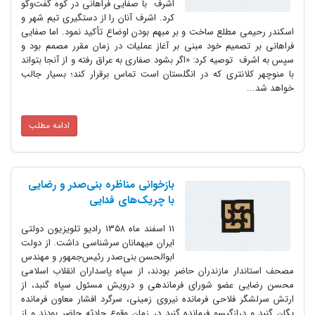
اشرف با صفایی فراهانی در کوه گفت‌وگو
کرد. اشرف آنان را از دستگیری تیم شهر و
اسکندر رحیمی مطلع ساخت و بر مبهم بودن اوضاع تأکید نمود. اما صفایی
فراهانی بر تصمیم خود مبنی بر آغاز عملیات در زمان مقرر مصمم بود و
سپس به اشرف توصیه کرد: «اگر بشود صفاری به عراق رفته و از آنجا بتواند
با منوچهر کلانتری که در انگلستان است تماس برقرار کند؛ بسیار جالب
خواهد شد...
ادامه مطلب
بازخوانی مناظره بنی‌صدر و رضایی
با چریک‌های فدایی
۱۱ اسفند ماه ۱۳۵۸ رادیو تلویزیون دولتی
ایران میهمانان سرشناسی داشت. از دولت
ابوالحسن بنی‌صدر رئیس‌جمهور و مهندس
مصحف استاندار مازندران حاضر بودند، از سپاه پاسداران انقلاب اسلامی
محسن رضایی عضو شورای فرماندهی و درویش مسئول سپاه گنبد، از
ارتش سرلشگر فلاحی فرمانده نیروی زمینی، سرگرد افشار معاون فرمانده
یگان گنبد و درازگیسو فرمانده گنبد در زمان وقوع حادثه حاضر بودند و از