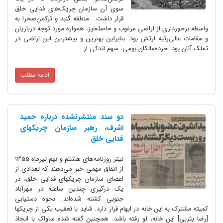
سوی آن سازمان چریک‌های فدایی خلق
قرار داشت. منطقه گنبد و ترکمن‌صحرا به
واسطه برخورداری از اراضی مرغوب و حاصلخیز، همواره مورد توجه درباریان
و مقامات عالی‌رتبه ارتش بود. بنابراین بهترین و بیشترین این اراضی در
تملک آنان بود. خرده‌مالکان بومی، سهم اندکی از...
ادامه مطلب
دو سند منتشرنشده درباره حمید
اشرف، رهبر سازمان چریکهای
فدایی خلق
تیتر روزنامه‌های هشتم و نهم تیرماه 1355
از اتفاق مهمی خبر می‌دهند که تعدادی از
اعضای سازمان چریکهای فدایی خلق، در
یک درگیری چندین ساعته در مهرآباد
جنوبی کشته شده‌اند. نحوه دستیابی
کمیته مشترک به این خانه در ابهام قرار دارد. شاید با تعقیب یکی از چریکها
[رضا یثربی] این خانه، لو رفته باشد. همچنین گفته شده ساواک با اتخاذ