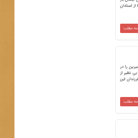
از استادان
امه مطلب
یرین را در
ی نظیر از
زندان این
امه مطلب