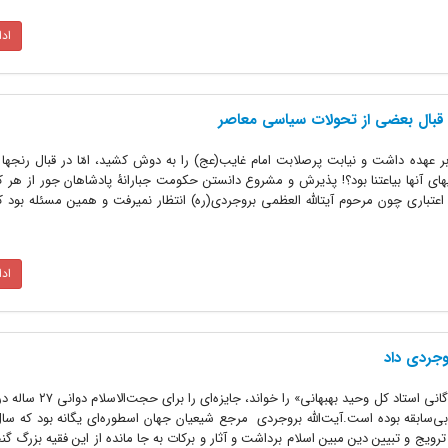
اد
ر قبال بعضی از تحولات سیاسی معاصر
 عهده داشت و نیابت پرصلابت امام غایب(عج) را به دوش کشید، امّا در قبال رنجها 
ی آنها بیاعتنا بود؟! پذیرش و مشروع دانستن حکومت جبارانۀ پادشاهان جور از هر ک
 اعتباری چون مرحوم آیتالله العظمی بروجردی(ره) انتظار نمیرفت و همین مسئله بود ک
اد
روجردی داد
آیت‌الله بروجردی وقتی کتاب «شرح زندگانی استاد کل وح
ی‌سابقه بوده است.آیت‌الله بروجردی مرجع شیعیان جهان اسطوره‌ای یگانه بود که سال
ترویج و تبیین دین مبین اسلام برداشت و آثار و برکات به جا مانده از این فقیه بزرگ گنج