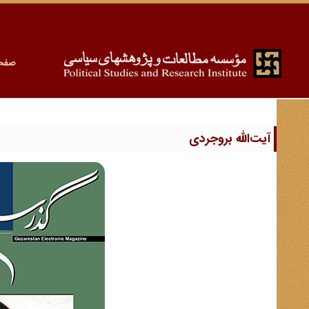
صفح
آیت‌الله بروجردی