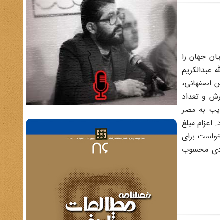
میه قم و 15 سال مرجعیت عام شیعیان جهان را
 عبدالکریم
ن اصفهانی،
قم گسترش و تعداد
ریب به مصر
اعزام مبلغ
خواست برای
جردی محسوب