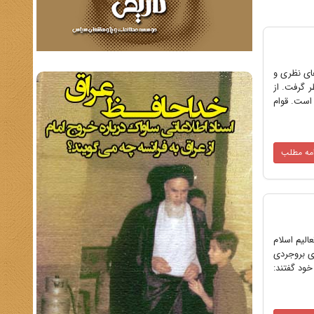
ای نظری و
ر گرفت. از
است. قوام
امه مطلب
لیم اسلام
ى بروجردى
ود گفتند: