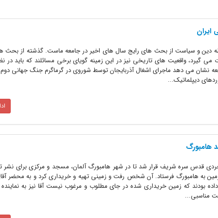
 ایران
 دین و سیاست از بحث های رایج سال های اخیر در جامعه ماست. گذشته از بحث ه
می گیرد، واقعیت های تاریخی نیز در این زمینه گویای برخی مسائلند که باید در نظ
عه نشان می دهد ماجرای اشغال آذربایجان توسط شوروی در گرماگرم جنگ جهانی دوم 
های دیپلماتیک...
اد
 هامبورگ
ردى قدس سره شریف قرار شد تا در شهر هامبورگ آلمان، مسجد و مرکزى براى نشر تعا
مین به هامبورگ فرستاد. آن شخص رفت و زمینى تهیه و خریدارى کرد و به محضر آقا
اده بودند که زمین خریدارى شده در جاى مطلوب و مرغوب نیست آقا نیز به نماینده خ
ت مناسبى...