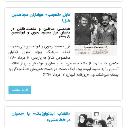
قابل «تعجب» هواداران مجاهدین
خلق!
هم‌دستی منافقین و سلطنت‌طلبان در
ماجرای فرار مسعود رجوی و ابوالحسن
بنی‌صدر
فرار مسعود رجوی و ابوالحسن بنی‌صدر، با
کمک سرهنگ بهزاد معزی (خلبان
مخصوص شاه) به پاریس؛ 6 مرداد 1360
«کسی که سال‌ها از «شکنجه» می‌نالید و فغان و غوغایش پس از انقلاب،
آسمان را به ستوه آورده بود، اینک دست در دست هم‌پیمانِ «شکنجه‌گران»
پیمانه می‌شکند و...»(روزنامه کیهان؛ 17 مرداد 1360)
ادامه مطلب
«انقلاب‌ ایدئولوژیک» یا «بحران
در خط مشی»