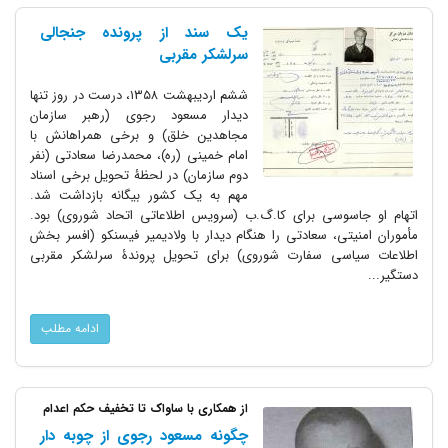
یک سند از پرونده جنجالی
سرلشکر مقربی
ششم اردیبهشت ۱۳۵۸، درست در روز تنها
دیدار مسعود رجوی (رهبر سازمان
مجاهدین خلق) و برخی همراهانش با
امام خمینی (ره)، محمدرضا سعادتی (نفر
دوم سازمان) در لحظۀ تحویل برخی اسناد
مهم به یک کشور بیگانه بازداشت شد.
اتهام او جاسوسی برای کا.گ.ب (سرویس اطلاعاتی اتحاد شوروی) بود.
مأموران امنیتی، سعادتی را هنگام دیدار با ولادیمیر فیسنکو (افسر بخش
اطلاعات سیاسی سفارت شوروی) برای تحویل پروندۀ سرلشکر مقربی
دستگیر...
ادامه مطلب
از همکاری با ساواک تا تخفیف حکم اعدام
چگونه مسعود رجوی از چوبه دار