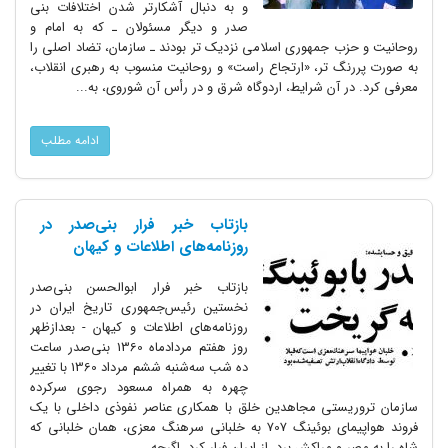
و به دنبال آشکارتر شدن اختلافات بنى
صدر و دیگر مسئولان ـ که به امام و
روحانیت و حزب جمهورى اسلامى نزدیک تر بودند ـ سازمان، تضاد اصلى را
به صورت پررنگ تر، «ارتجاع راست» و روحانیت منسوب به رهبرى انقلاب،
معرفى کرد. در آن شرایط، اردوگاه شرق و در رأس آن شوروى، به...
ادامه مطلب
بازتاب خبر فرار بنی‌صدر در
روزنامه‌های اطلاعات و کیهان
بازتاب خبر فرار ابوالحسن بنی‌صدر
نخستین رئیس‌جمهوری تاریخ ایران در
روزنامه‌های اطلاعات و کیهان - بعدازظهر
روز هفتم مردادماه 1360 بنی‌صدر ساعت
ده شب سه‌شنبه ششم مرداد 1360 با تغییر
چهره به همراه مسعود رجوی سرکرده
سازمان تروریستی مجاهدین خلق با همکاری عناصر نفوذی داخلی با یک
فروند هواپیمای بوئینگ 707 به خلبانی سرهنگ معزی، همان خلبانی که
شاه را به مصر و مراکش برد، از ایران فرار کرد. اگرچه...