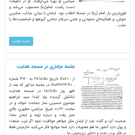
سیاسی او بهره می‌گرفتند. او در حقیقت
دست راست امام(ره) محسوب می‌شد و
قوی‌‌ترین یار امام (ره) در صحنة انقلاب بود. ایشان با بیانی جذاب، مشربی
خوش، و طمأنینه‌ای ستودنی و علمی سرشار تمامی گروهها و شخصیت‌ها را
جذب...
ادامه مطلب
جلسه عزادارى در مسجد هدایت
از : 20ه12 تاریخ 27/8/50 به : 312 شماره
: 13623/20ه12 در جلسه مذکور که بعد از
ظهر روز 18/8/50 در مسجد هدایت
تشکیل گردیده بود ابتدا سید ابراهیم
موسوى حسینى نماز جماعت خواند و در
ساعت 00:22 شیخ مرتضى مطهرى بالاى
منبر رفت و درباره توبه و ایمان بخدا
صحبت کرد و گفت باید از ایمان مثل جواهر مواظبت نمود اگر غرب صنعت
و پول دارد کشور ما هم معنویات دارد شما جوانها فکر مى‌کنید خارجیان فقط
در فکر بردن نفت و ذخایر زیرزمینى ما...