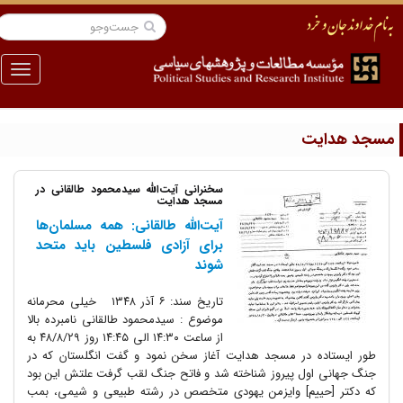
منو
سجد هدایت
سخنرانی آیت‌الله سیدمحمود طالقانی در
مسجد هدایت
آیت‌الله طالقانی: همه مسلمان‌ها
برای آزادی فلسطین باید متحد
شوند
تاریخ سند: ۶ آذر ۱۳۴۸ خیلی محرمانه
موضوع : سیدمحمود طالقانی نامبرده بالا
از ساعت ۱۴:۳۰ الی ۱۴:۴۵ روز ۴۸/۸/۲۹ به
طور ایستاده در مسجد هدایت آغاز سخن نمود و گفت انگلستان که در
جنگ جهانی اول پیروز شناخته شد و فاتح جنگ لقب گرفت علتش این بود
که دکتر [حییم] وایزمن یهودی متخصص در رشته طبیعی و شیمی، بمب