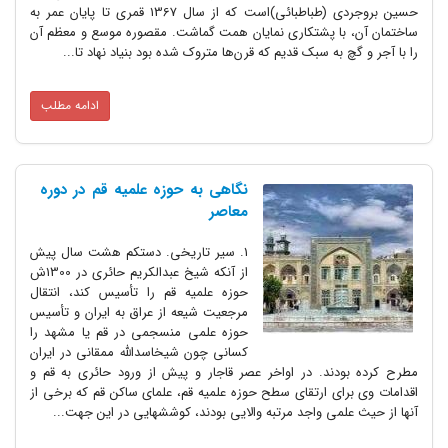
حسین بروجردی (طباطبائی)است که از سال 1367 قمری تا پایان عمر به
ساختمان آن، با پشتکاری نمایان همت گماشت. مقصوره موسع و معظم آن
را با آجر و گچ به سبک قدیم که قرن‌ها متروک شده بود بنیاد نهاد تا...
ادامه مطلب
نگاهی به حوزه علمیه قم در دوره
معاصر
1. سیر تاریخى. دستکم هشت سال پیش
از آنکه شیخ عبدالکریم حائرى در 1300ش
حوزه علمیه قم را تأسیس کند، انتقال
مرجعیت شیعه از عراق به ایران و تأسیس
حوزه علمى منسجمى در قم یا مشهد را
کسانى چون شیخاسداللّه ممقانى در ایران
مطرح کرده بودند. در اواخر عصر قاجار و پیش از ورود حائرى به قم و
اقدامات وى براى ارتقاى سطح حوزه علمیه قم، علماى ساکن قم که برخى از
آنها از حیث علمى واجد مرتبه والایى بودند، کوششهایى در این جهت...