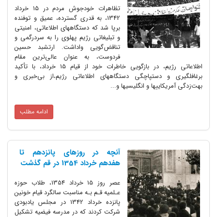
تظاهرات خودجوش مردم در 15 خرداد
1342، به قدری گسترده‌، عمیق و توفنده
برپا شد که دستگاههای اطلاعاتی‌، امنیتی
و تبلیغاتی رژیم پهلوی را به سردرگمی و
تناقض‌گویی واداشت‌. ارتشبد حسین
فردوست‌، به عنوان عالی‌ترین مقام
اطلاعاتی رژیم‌، در بازگویی خاطرات خود از قیام 15 خرداد، با تأکید
برغافلگیری و دستپاچگی دستگاههای اطلاعاتی رژیم‌،از بی‌خبری و
بهت‌زدگی آمریکاییها و انگلیسیها و...
ادامه مطلب
آنچه در روزهای پانزدهم تا
هفدهم خرداد 1354 در قم گذشت‌
عصر‌ روز‌ 15 خرداد 1354، طلاب حوزه
عـلمیه قـم بـه مناسبت سالگرد قیام خونین
پانزده خرداد 1342 در‌ مجلس یادبودی
شرکت کردند که در مدرسه فیضیه تشکیل