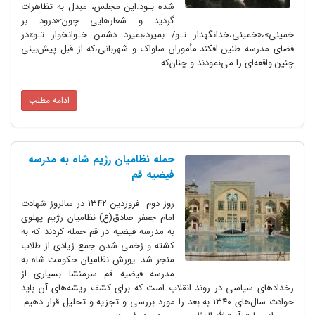
شده بـود.این مجلس‌، مبدل به تظاهرات
گردید‌ و شعارهایی‌ چون:«درود بر
خمینی»،«خمینی،خدانگهدار تـو/ بمیرد،بمیرد دشمن خـوانخوار تـو»در
فضای مدرسه طنین افکند.مأموران ساواک و شهربانی،که‌ از قبل پیش‌بینی
چنین واقعه‌ای را می‌نمودند و-چنان‌که...
ادامه مطلب
حمله نظامیان رژیم شاه به مدرسه
فیضیه قم
روز دوم فروردین ۱۳۴۲ در سالروز شهادت
امام جعفر صادق(ع) نظامیان رژیم پهلوی
به مدرسه فیضیه در قم حمله کردند که به
کشته و زخمی شدن جمع زیادی از طلاب
منجر شد. یورش نظامیان حکومت شاه به
مدرسه فیضیه قم سرمنشا بسیاری از
رخدادهای سیاسی در روند انقلاب است که برای کشف ریشه‌های آن باید
حوادث سال‌های ۱۳۴۰ به بعد را مورد بررسی و تجزیه و تحلیل قرار دهیم.