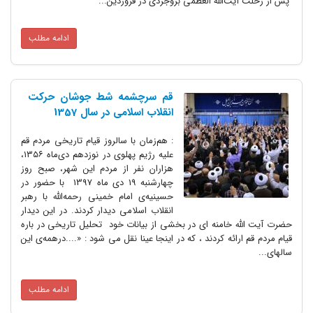
پس از رحلت آیت‌الله العظمی بروجردی در فروردین...
ادامه مطلب
قم سرچشمه شط جوشان حرکت
انقلاب اسلامی در سال 1357
: هم‌زمان با سالروز قیام تاریخی مردم قم
علیه رژیم پهلوی در نوزدهم دی‌ماه ۱۳۵۶،
هزاران نفر از مردم این شهر، صبح روز
چهارشنبه 19 دی ماه 1397 با حضور در
حسینیه‌ی امام خمینی رحمه‌الله با رهبر
انقلاب اسلامی دیدار کردند. در این دیدار
حضرت آیت الله خامنه ای در بخشی از بیانات خود تحلیل تاریخی در باره
قیام مردم قم ارائه کردند ، که در اینجا عینا نقل می شود : «....درهمه‌ی این
سالهای...
ادامه مطلب