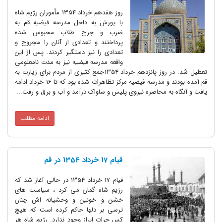
روز هفدهم خرداد 1354 مأموران رژیم شاه
با یورش به داخل مدرسه فیضیه قم به
ضرب و جرح طلاب محبوس شده
پرداختند و تعدادی از آنان را مجروح و
تعدادی را نیز دستگیر کردند. پس از این
واقعه مدرسه فیضیه نیز به مدت نامعلومی
تعطیل شد. در روز پانزدهم خرداد 1354جمع کثیری از مردم برای زیارت به
قم آمده بودند و مدرسه فیضیه مرکز تظاهرات شده بود که تا 16 خرداد ادامه
یافت و آنگاه به محاصره نیروی پلیس و ساواک درآمد و آب و برق و رفت...
ادامه مطلب
قیام 17 خرداد 1354 در قم
قیام 17 خرداد 1354 در حالی آغاز شد که
رژیم شاه گمان می کرد ، سیاست های
خشن و خونین و وحشیانه اش چنان
ترسی بر دلها حاکم کرده است که هیچ
کس جرات ابراز وجود ندارد. رژیم شاه هر