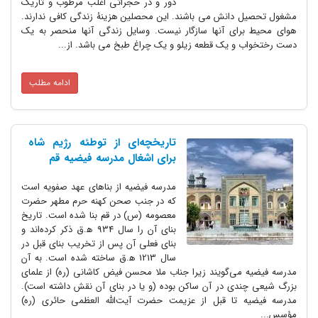
دور و در حجراتی اغلب مرطوب و تاریک
مشغول تحصیل دانش می باشند. این محصلین هزینۀ زندگی کافی ندارند.
هوای محیط برای آنها سازگار نیست. وسایل زندگی آنها منحصر به یک
دست رختخواب و یک قطعه زیلو و یک چراغ طبخ می باشد. از...
ادامه مطلب
تاریخچه‌ای از توطئه رژیم شاه
برای اشغال مدرسه فیضیه قم
مدرسه فیضیه از بناهای عهد صفویه است
که در جنب صحن کهنه حرم مطهر حضرت
معصومه (س) در قم بنا شده است. تاریخ
بنای آن را سال 934 ﻫ.ق ذکر کرده‌اند و
بنای فعلی آن پس از تخریب بنای قبل در
سال 1213 ﻫ.ق ساخته شده است. به آن
مدرسه فیضیه می‌گویند زیرا جناب ملا محسن فیض کاشانی (ره) از علمای
بزرگ شیعی چندی در آن ساکن بوده (و یا در بنای آن نقش داشته است).
مدرسه فیضیه تا قبل از عزیمت حضرت آیت‌الله العظمی حائری (ره)
مؤسس...