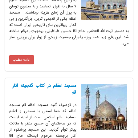
به زمین زده شد. ساخت این مسجد عظیم
7 سال به طول انجامید و 8 میلیون تومان
به پول آن زمان هزینه برداشت. مسجد
اعظم یکی از قدیمی ترین، بزرگترین و بی
گمان زیباترین بنای تاریخی ایران است که
به دستور آیت الله العظمی حاج آقا حسین طباطبایی بروجردی درقم ساخته
شد. این بنای زیبا همه روزه پذیرای جمعیت زیادی از زوار برای برپایی نماز
می...
ادامه مطلب
مسجد اعظم در کتاب گنجینه آثار
قم
در توصیف گنبد مسجد اعظم قم مسجد
اعظم که حقا اسمی با مسمی و اعظم
مساجد عالم اسلامی است از ابنیه ایست
که در ساختمان آن حسن منظر با متانت
پیکر توأم گردید. این مسجد پرشکوه از
آثار برجسته مرحوم آیت‌الله حاج آقا