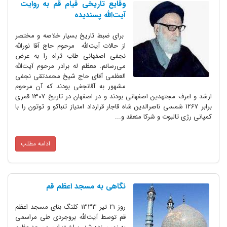
وقایع تاریخى قیام قم به روایت
آیت‏‌اللّه پسندیده
براى ضبط تاریخ بسیار خلاصه و مختصر
از حالات آیت‌اللّه مرحوم حاج آقا نوراللّه
نجفى اصفهانى طاب ثراه را به عرض
مى‌رسانم. معظم له برادر مرحوم آیت‌اللّه
العظمى آقاى حاج شیخ محمدتقى نجفى
مشهور به آقانجفى بودند که آن مرحوم
ارشد و اعرف مجتهدین اصفهانى بودند و در اصفهان در تاریخ 1307 قمرى
برابر 1267 شمسى ناصرالدین شاه قاجار قرارداد امتیاز تنباکو و توتون را با
کمپانى رژى تالبوت و شرکا منعقد و...
ادامه مطلب
نگاهی به مسجد اعظم قم
روز 21 تیر 1333 کلنگ بنای مسجد اعظم
قم توسط آیت‌الله بروجردی طی مراسمی