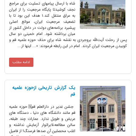
شاه با ارسال پیامهای تسلیت برای مراجع
نجف کوشیدتا پایگاه مرجعیت را از ایران
به عراق منتقل کند.1 هدف این بود تا با
تضعیف مرجعیت ایران، موانع اصلی
پیشبرد برنامه‌های دولت در داخل کشور از
میان برداشته شود. امام خمینی دو سال
پس از رحلت آیت‌الله بروجردی به نقشه شاه برای حذف حوزه علمیه قم و
کوبیدن مرجعیت ایران کردند. امام در این رابطه فرمودند: «... اینها از...
ادامه مطلب
یک گزارش تاریخی ازحوزه علمیه
قم
جشن غدیر در دارالعلم قم[1] حوزه علمیه
قم مانند دانشگاه های دنیا ، دستگاه های
عریض و طویل ندارد. عمارات چند طبقه،
سالن مطالعه،لابراتوار آزمایش نداشته و
اغلب محصلین آن صدها فرسنگ! از فامیل