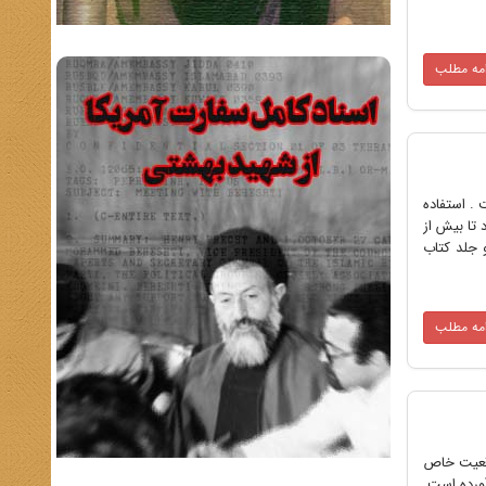
امه مطلب
 . استفاده
تند از هر عنوان کتاب 800 و در برخی موارد تا بیش از
و جلد کتاب
امه مطلب
وقعیت خاص
آورده است.