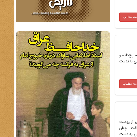
امه مطلب
 رخ‌داده و
ی با قدمت
امه مطلب
یز از پوست
افت . چنان
د که در 250 ق از دژ سارویه اصفهان به دست