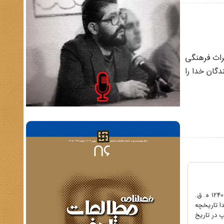
راث فرهنگی
دگان خدا را
فن چاپ سنگی، پیش از پایان قرن هجدهم به وسیلة آلویس سفندلر اختراع و از کشور روسیه وارد ایران شد و از حدود سال 1240 ه. ق.
دا تاریخچه
 در تاریخ