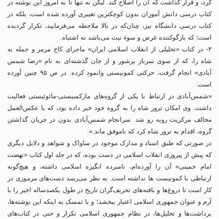
کرد، و قرار گذاشت که آن را اصلاح کند. لیکن نه تنها تا به امروز این نوشته در
کتاب درسی دانش آموزان بدون کوچکترین تغییری آورده شده است، بلکه در
کتاب درسی دانشگاه نیز، چنان‌که در بالا ملاحظه می‌فرمایید، تکرار گردیده
است؛ که بازگوکننده غرض و سوء نیت می‌باشد نه اشتباه.
۳- در کتاب «تحلیلی از انقلاب اسلامی ایران» ماجرای کاخ مرمر و حمله به
شاه را، که از سوی سرباز پرشور و از جان گذشته‌ای به نام «رضا شمس
آبادی» انجام گرفت، حرکتی کمونیستی وانمود کرده. در ص ۹۵ چنین آورده
است:
«شمس‌آبادی در ارتباط با یکی از گروه‌های مارکسیستی-مائوئیستی فعالیت
داشت. وی امکان ترور شاه را به گروه خود خبر داده بود، که با عکس‌العمل
مخالف مرکزیت روبه رو شد. سرانجام شمس‌آبادی بدون در جریان گذاشتن
گروه، اقدام به ترور شاه کرد که ناموفق ماند.».
در صورتی که طبق اسناد و مدارک موجود در ساواک و شواهد و دلایل دیگری
که پیش از پیروزی انقلاب اسلامی در دست بوده، که در جلد اول کتاب «نهضت
امام خمینی» آن را آورده‌ام، نامبرده انگیزه اسلامی داشته، و هیچ‌گونه
ارتباطی با کمونیست ها نداشته است. به نظر می‌رسد دست‌های مرموزی در
کار است تا دروغ‌ها و بافته‌های تحریف‌گران تاریخ در طول یکصدساله اخیر را با
آرم و عنوان جمهوری اسلامی اعتبار ببخشد؛ و با تمسک به اینکه این نوشته‌ها،
برداشت‌ها و تحلیل‌ها، در نظام جمهوری اسلامی تکرار و حتی در کتاب‌های