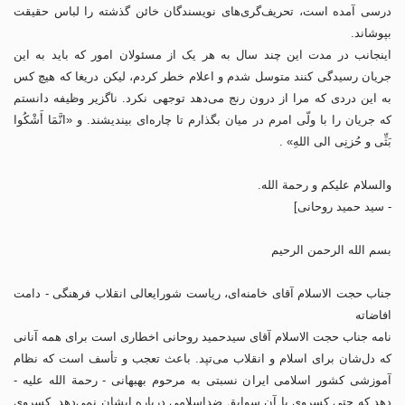
درسی آمده است، تحریف‌گری‌های نویسندگان خائن گذشته‌ را لباس حقیقت
بپوشاند.
اینجانب در مدت این چند سال به هر یک از مسئولان امور که باید به این
جریان رسیدگی کنند متوسل شدم و اعلام خطر کردم، لیکن دریغا که هیچ کس
به این دردی که مرا از درون رنج می‌دهد توجهی نکرد. ناگزیر وظیفه دانستم
که جریان را با ولّی امرم در میان بگذارم تا چاره‌ای بیندیشند. و «انَّمَا أَشْکُوا
بَثِّی و حُزنِی الی اللهِ» .
والسلام علیکم و رحمة الله.
- سید حمید روحانی‌]
بسم الله الرحمن الرحیم
جناب حجت الاسلام آقای خامنه‌ای، ریاست شورایعالی انقلاب فرهنگی - دامت
افاضاته
نامه جناب حجت الاسلام آقای سیدحمید روحانی اخطاری است برای همه آنانی
که دل‌شان برای اسلام و انقلاب می‌تپد. باعث تعجب و تأسف است که نظام
آموزشی کشور اسلامی ایران نسبتی به مرحوم بهبهانی - رحمة الله علیه -
دهد که حتی کسروی با آن سوابق ضداسلامی درباره ایشان نمی‌دهد. کسرویِ