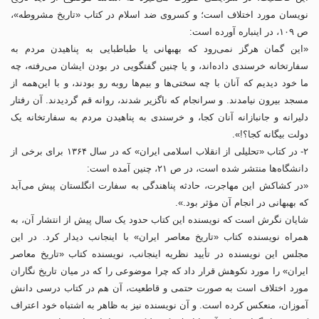
نویسان مورد اختلاف است؛ و کسروی ضد اسلام در کتاب «تاریخ مشروطه»،
ص ۱۰۹، در اینباره آورده است:
«این گمان هرگز نمی‌رود که بهبهانی یا طباطبایی به پناهیدن مردم به
سفارتخانه خرسندی داده‌اند، و یا چنین گفتگویی در بودن ایشان می‌رفته، چه
ما خود دیدیم که آنان با چه سختی‌ها و بیم‌ها روبه رو بودند، و با این‌همه از
مسجد بیرون نیامدند. و سرانجام که ناگزیر شدند، روانه قم گردیدند. آن رفتار
دلیرانه و جانبازانه آنان کجا، و خرسندی به پناهیدن مردم به سفارتخانه یک
دولت بیگانه کجا؟!».
۲- در کتاب «تحلیلی از انقلاب اسلامی ایران» که در سال ۱۳۶۴ برای برخی از
دانشگاه‌ها منتشر شده است، در ص ۲۱، چنین آمده است:
«در کشاکش این مهاجرت، حادثه پناهندگی به سفارت انگلستان پیش می‌آید
که بهبهانی در انجام آن مؤثر بود.».
شایان نگرش است که نویسنده این کتاب حدود یک سال پیش از انتشار آن، به
همراه نویسنده کتاب «تاریخ معاصر ایران» با اینجانب دیدار کرد. در این
مجلس این نویسنده در تأیید نظریه اینجانب، نویسنده کتاب «تاریخ معاصر
ایران» را مورد نکوهش قرار داد که چرا موضوعی را که در میان تاریخ نگاران
مورد اختلاف است به صورت حتمی و قاطعیت، آن هم در کتاب درسی دانش
آموزان، منعکس کرده است. و آن نویسنده نیز به ظاهر به اشتباه خود اعتراف