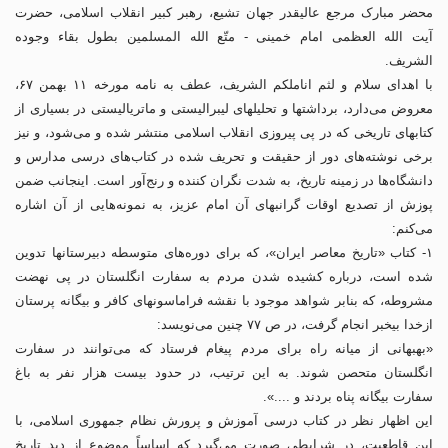
محضر مبارک مرجع عالیقدر جهان تشیع، رهبر کبیر انقلاب اسلامی، حضرت
آیت الله العظمی امام خمینی - متّع الله المسلمین بطول بقاء وجوده
الشریف.
با اهدای سلام و لثم اناملکم الشریف، عطف به نامه مورخه ۱۱ بهمن ۶۷،
معروض می‌دارد، برداشتها و تحلیلهای لیبرالیستی و ماتریالیستی در بسیاری از
کتابهای تاریخی که در پی پیروزی انقلاب اسلامی منتشر شده و می‌شود، و نیز
برخی نوشته‌های دور از حقیقت و تحریف شده در کتاب‌های درسی مدارس و
دانشگاه‌ها در زمینه تاریخ، به شدت نگران کننده و رنج‌آور است. اینجانب ضمن
پوزش از تصدیع اوقات گرانبهای آن امام عزیز، به نمونه‌هایی از آن اشاره
می‌کنم:
۱- کتاب «تاریخ معاصر ایران»، که برای دوره‌های متوسطه دبیرستانها تدوین
شده است، درباره کشیده شدن مردم به سفارت انگلستان در پی نهضت
مشروطه، که بنابر شواهد موجود با نقشه فراماسونهای کافر و بیگانه پرستان
ازخدا بیخبر انجام گرفت، در ص ۷۷ چنین می‌نویسد:
«بهبهانی از میانه راه برای مردم پیغام فرستاد که می‌توانند در سفارت
انگلستان متحصن شوند. به این ترتیب، در حدود بیست هزار نفر به باغ
سفارت بیگانه پناه بردند و ....».
این اظهار نظر در کتاب درسی آموزش و پرورش نظام جمهوری اسلامی، با
این قاطعیت، در شرایطی صورت می‌گیرد که اساساً موضوع از دید تاریخ