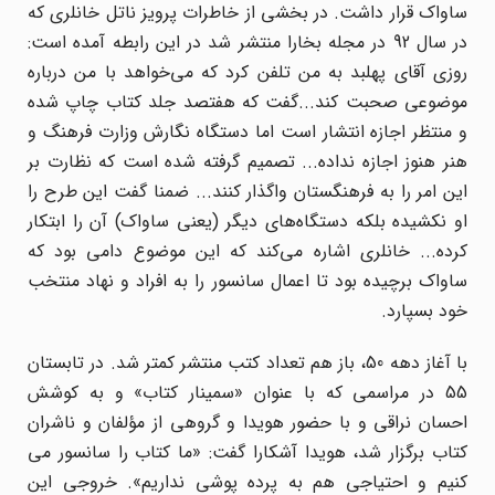
ساواک قرار داشت. در بخشی از خاطرات پرویز ناتل خانلری که
در سال 92 در مجله بخارا منتشر شد در این رابطه آمده است:
روزی آقای پهلبد به من تلفن کرد که می‌خواهد با من درباره
موضوعی صحبت کند...گفت که هفتصد جلد کتاب چاپ شده
و منتظر اجازه انتشار است اما دستگاه نگارش وزارت فرهنگ و
هنر هنوز اجازه نداده... تصمیم گرفته شده است که نظارت بر
این امر را به فرهنگستان واگذار کنند... ضمنا گفت این طرح را
او نکشیده بلکه دستگاه‌های دیگر (یعنی ساواک) آن را ابتکار
کرده... خانلری اشاره می‌کند که این موضوع دامی بود که
ساواک برچیده بود تا اعمال سانسور را به افراد و نهاد منتخب
خود بسپارد.
با آغاز دهه 50، باز هم تعداد کتب منتشر کمتر شد. در تابستان
55 در مراسمی که با عنوان «سمینار کتاب» و به کوشش
احسان نراقی و با حضور هویدا و گروهی از مؤلفان و ناشران
کتاب برگزار شد، هویدا آشکارا گفت: «ما کتاب را سانسور می
کنیم و احتیاجی هم به پرده پوشی نداریم». خروجی این