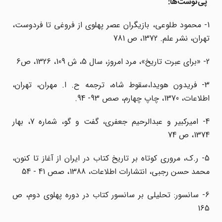
پی‌نوشت‌ها:
1- محمود طلوعی، بازیگران عصر پهلوی از فروغی تا فردوست،
تهران، نشر علم. 1372، ص 781
2- «برای‌ عبرت‌ تاریخ‌»، مرد امروز، سال‌ 5، ش‌ 109، 1326، ص6
3- فریدون هویدا،سقوط شاه، ترجمه ح. ا. مهران، تهران،
اطلاعات، 1370، چاپ چهارم، صص 93- 94
.
4- امیرکبیر و عبدالرحیم جعفری، گفت و گو، شماره 7، بهار
1374، ص 74
5- ر.ک، مروری کوتاه بر تاریخ کتاب در ایران از آغاز تا کنون،
محمد حسن رجبی، انتشارات اطلاعات، 1388، صص 41 - 54
6- سانسور: تحلیلی بر سانسور کتاب در دوره پهلوی دوم، ص
165