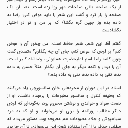
از یک صفحه باقی صفحات مهر روا زده است. بعد آن یک
صفحه را باز کرد و گفت این شعر را باید عوض کنی: رضا به
داده بده وز جبین گره بگشا/ که بر من و تو در اختیار
نگشادست
گفتم آقا، این شعر، شعر حافظ است. من چطور آن را عوض
کنم؟ بر فرض که عوض کنم، جای آن چه بگذارم؟ متصدی گفت
چون کلمه رضا اسم اعلیحضرت همایونی، رضاشاه کبیر است،
آن را بردار و کلمه دیگر به جای آن بگذار. مثلاً حسن به داده
بده، تقی به داده بده، نقی به داده بده.»
اسناد در این دوران از محرمعلی خان سانسورچی یاد می‌کنند
که وظیفه کنترل و سانسور مطبوعات را برعهده داشت، او از
نعمت سواد و خواندن و نوشتن محروم بود، به‌گونه‌ای که فردی
دیگر مطالب روزنامه را برای او می‌خواند و او که به مرد
سیاهپوش و جلاد مطبوعات هم معروف بود، ‌دستور می‌داد که
مطلبی حذف یا از آن استفاده شود؛ این بی‌سوادی تا آن جا بود