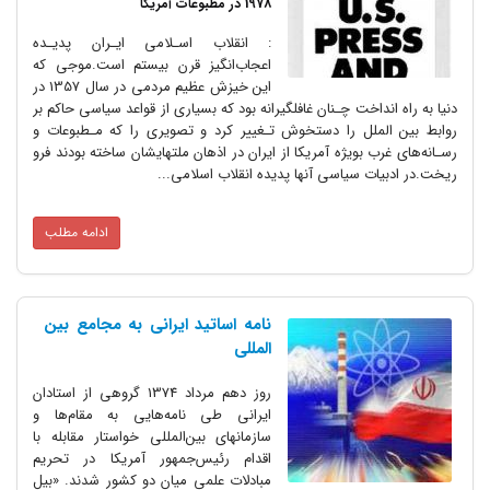
1978 در مطبوعات آمریکا
: انقلاب اسـلامی‌ ایـران‌ پدیـده‌
اعجاب‌انگیز قرن بیستم است.موجی که
این خیزش عظیم‌ مردمی در سال 1357 در
دنیا‌ به راه انداخت چـنان غافلگیرانه بود که بسیاری از قواعد سیاسی‌ حاکم بر‌
روابط بین الملل را‌ دستخوش‌ تـغییر کرد و تصویری را که مـطبوعات و
رسـانه‌های غرب‌ بویژه آمریکا از ایران در اذهان ملتهایشان ساخته بودند فرو
ریخت.در ادبیات سیاسی آنها پدیده‌ انقلاب اسلامی...
ادامه مطلب
نامه اساتید ایرانی به مجامع بین
المللی
روز دهم مرداد 1374 گروهی از استادان
ایرانی طی نامه‌هایی به مقام‌ها و
سازمانهای بین‌المللی خواستار مقابله با
اقدام رئیس‌جمهور آمریکا در تحریم
مبادلات علمی میان دو کشور شدند. «بیل