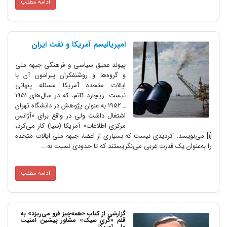
ادامه مطلب
امپریالیسم آمریکا و نفت ایران
پیوند عمیق سیاسی و فرهنگی جبهه ملی
و گروه‌ها و روشنفکران پیرامون آن با
ایالات متحده آمریکا مسئله پنهانی
نیست. ریچارد کاتم، که در سال‌های 1951
ـ 1952 به عنوان پژوهش در دانشگاه تهران
اشتغال داشت ولی در واقع برای «آژانس
مرکزی اطلاعات» آمریکا (سیا) کار می‌کرد،
[1] می‌نویسد: "تردیدی نیست که بسیاری از اعضا، جبهه ملی ایالات متحده
را به‌عنوان یک قدرت غربی می‌نگریستند که تا حدودی نسبت به...
ادامه مطلب
گزارشی از کتاب «همه‌چیز فرو می‌ریزد» به
قلم «گری سیک» مشاور پیشین امنیت
ملی آمریکا