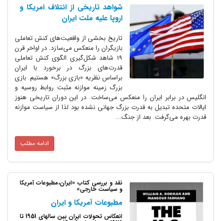
شواهد تاریخی از ائتلاف امریکا و
اروپا علیه ملت ایران
تاریخ بخشی از واقعیت‌های کنش تعاملی
بازیگران را منعکس می‌سازد. در اواخر قرن
19 شاهد شکل‌گیری الگوی کنش تعاملی
قدرت‌های بزرگ در برخورد با ایران
براساس نظریه «بازی بزرگ» هستیم. بازی
بزرگ زمینه موازنه مثبت روابط روسیه و
انگلیس در برابر ایران را منعکس می‌ساخت. در این دوران تاریخی هنوز
ایالات متحده تبدیل به قدرت بزرگ جهانی نشده بود لذا از سیاست موازنه
قدرت بهره می‌گرفت. بعد از جنگ...
ادامه مطلب
نقد و بررسی کتاب «ایران،مطبوعات آمریکا
و سیاست خارجی»
مطبوعات آمریکا و ایران
انعکاس تحولات ایران بین سالهای 1951 تا