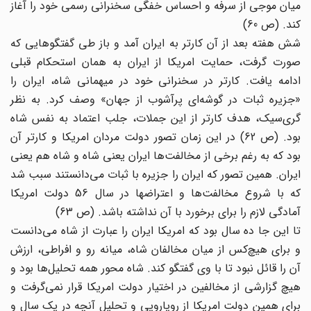
میان موجی از سرفه و احساس خفگی سخنرانی رسمی خود را آغاز
کند. (ص 60)
شش هفته بعد از آن کارتر به ایران آمد و باز طی گفتگوهایی که
صورت گرفت، حمایت امریکا از ایران به همان استحکام قبلی
ادامه یافت. کارتر در سخنرانی خود در میهمانی شاه، ایران را
«جزیره ثبات در گوشه‌ای پرآشوب از جهان» وصف کرد. به نظر
گری‌سیک، هدف کارتر از این جملات، جلب اعتماد به نفس شاه
بود. (ص 62) در این زمان تصور دولت مردان امریکا و کارتر آن
بود که به رغم برخی از مخالفت‌ها ایران یعنی شاه و شاه هم یعنی
ایران. همین تصور که ایران را جزیره با ثبات می‌دانستند سبب شد
که با شروع مخالفت‌ها و اعتراضها در سال 56 دولت امریکا
آمادگی لازم را برای برخورد با ‌آن نداشته باشد. (ص 63)
تا این جا ده سال بود که امریکا ایران را عبارت از شاه می‌دانست
و برای هیچ‌کس از میان مخالفان شاه، میانه رو و افراطی، ارزش
آن را قائل نبود تا با وی گفتگو کند. شاه محور همه تحلیل‌ها بود و
هیچ گزارشی از مخالفین در اختیار دولت امریکا قرار نمی‌گرفت و
برای همین دولت امریکا از رویارویی و تحلیل آنچه در یک سال و