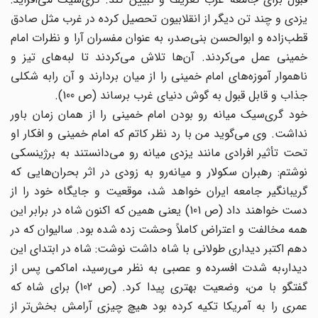
یزدی و چند تن دیگر از انقلابیون تحصیل کرده در غرب مثل صادق
قطب‌زاده و ابوالحسن بنی‌صدر، به عنوان مفسران آرا و نظرات امام
خمینی عمل می‌کردند. آن‌ها تلاش می‌‌کردند تا لبه‌های تیز و
ناهموار آموزه‌های امام خمینی را از میان بردارند و آن رابه شکلی
جذاب و قابل قبول به گوش دنیای غرب برساند (ص 100).
خود گری‌سیک میانه رو بودن امام خمینی را از همان زمان باور
نداشت. وی می‌گوید من با رد نظر کاتم که امام خمینی و افکار او
تحت تأثیر افرادی مانند یزدی میانه رو می‌دانستند به برژینسکی
نوشتم: رهبران سکولار و میانه‌رو به زودی در اثر بحران‌هایی که
گریبانگیر جامعه ایران خواهد شد، موقعیت و جایگاه خود را از
دست خواهند داد (ص 101) یعنی همین که اکنون شاه در برابر این
همه مخالفت و اعتراض کاملاً وحشت زده شده بود. سالیوان که در
دهم اکتبر دیداری طولانی با شاه داشت نوشت: شاه در ابتدای این
دیدار،‌به شدت افسرده و عصبی به نظر می‌رسید، اماکمی پس از
گفتگو با من، وضعیت بهتری پیدا کرد. (ص 102) برای شاه که
عمری را به آمریکا تکیه کرده بود هیچ چیزی آرامش‌ بخش‌تر از