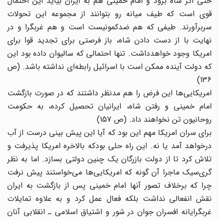
حتی اگر شاه برود و امام خمینی هم به ایران بیاید این احتمال
قوی است که طیف میانه رو بتوانند از مجموعه این تحولات
سربرآورند. طیفی که هم ضدکمونیست است و هم غربگرا و در
نهایت با از دست دادن شاه، باز فرصتی برای تجدید قوا برای
امریکا وجود خواهدداشت. تنها احتمالی که سالیوان داده بود این
که دولت آینده ممکن است با اسرائیل رابطه‌ای نداشته باشد. (ص
136)
امریکایی‌ها این فرض را هم مدنظر داشتند که در صورت بازگشت
امام خمینی و رفتن شاه، ایرانیان تحصیل کرده،‌ به حکومت
روحانیون تن نخواهند داد. (ص 157)
برای سران امریکا مهم این بود که آیا این پیش بینی درست از آب
درخواهد آمد یا نه. این راه حلی بودکه بالاخره امریکا پذیرفت و
تلاش کرد تا از دولت بازرگان یک چنین دولتی بسازد. اما به نظر
گری‌سیک ماجرا آن گونه که امریکایی‌ها می‌خواستند پیش نرفت
چرا که برخلاف تصور آنها امام خمینی پس از بازگشت به ایران
نقش انفعالی نداشت بلکه فعال عمل کرد و به علاوه تمایلات
غربگرایانه افسران جوان در شور و اشتیاق اسلامی ـ انقلابی آنان