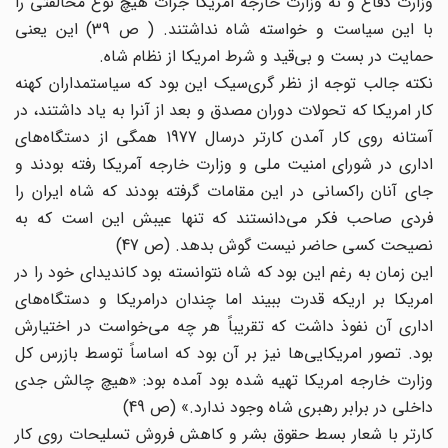
وزارت دفاع و نه وزارت خارجه امریکا جرأت هیچ نوع مخالفتی را
با این سیاست و خواسته شاه نداشتند. ( ص 39) این یعنی
حمایت در بست و بی‌قید و شرط امریکا از نظام شاه.
نکته جالب توجه از نظر گری‌سیک این بود که سیاستمداران کهنه
کار امریکا که تحولات دوران مصدق و بعد از آنرا به یاد داشتند، در
آستانه روی کار آمدن کارتر درسال 1977 همگی از دستگاه‌های
اداری در شورای امنیت ملی و وزارت خارجه آمریکا رفته بودند و
جای آنان راکسانی در این مقامات گرفته بودند که شاه ایران را
فردی صاحب فکر می‌دانستند که تنها عیبش این است که به
نصیحت کسی حاضر نیست گوش بدهد. (ص 47)
این زمان به رغم این بود که شاه نتوانسته بود کاندیدای خود را در
امریکا بر اریکه قدرت ببیند اما چندان درامریکا و دستگاه‌های
اداری آن نفوذ داشت که تقریباً هر چه می‌خواست در اختیارش
بود. تصور امریکایی‌ها نیز بر آن بود که اساساً توسط بازرس کل
وزارت خارجه امریکا تهیه شده بود آمده بود: «هیچ چالش جدی
داخلی در برابر رهبری شاه وجود ندارد.» (ص 49)
کارتر با شعار بسط حقوق بشر و کاهش فروش تسلیحات روی کار