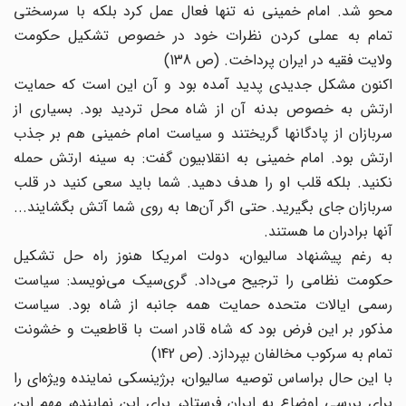
محو شد. امام خمینی نه تنها فعال عمل کرد بلکه با سرسختی
تمام به عملی کردن نظرات خود در خصوص تشکیل حکومت
ولایت فقیه در ایران پرداخت. (ص 138)
اکنون مشکل جدیدی پدید آمده بود و آن این است که حمایت
ارتش به خصوص بدنه آن از شاه محل تردید بود. بسیاری از
سربازان از پادگانها گریختند و سیاست امام خمینی هم بر جذب
ارتش بود. امام خمینی به انقلابیون گفت: به سینه ارتش حمله
نکنید. بلکه قلب او را هدف دهید. شما باید سعی کنید در قلب
سربازان جای بگیرید. حتی اگر آن‌ها به روی شما آتش بگشایند...
آنها برادران ما هستند.
به رغم پیشنهاد سالیوان، دولت امریکا هنوز راه حل تشکیل
حکومت نظامی را ترجیح می‌داد. گری‌سیک می‌نویسد: سیاست
رسمی ایالات متحده حمایت همه جانبه از شاه بود. سیاست
مذکور بر این فرض بود که شاه قادر است با قاطعیت و خشونت
تمام به سرکوب مخالفان بپردازد. (ص 142)
با این حال براساس توصیه سالیوان، برژینسکی نماینده ویژه‌ای را
برای بررسی اوضاع به ایران فرستاد، برای این نماینده، مهم این