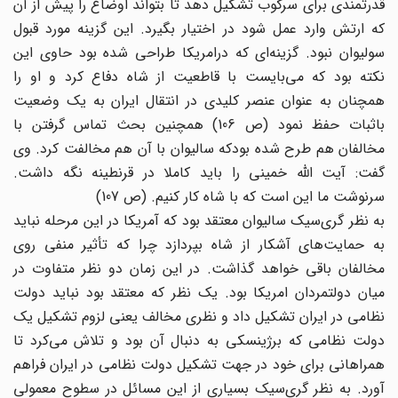
قدرتمندی برای سرکوب تشکیل دهد تا بتواند اوضاع را پیش از آن
که ارتش وارد عمل شود در اختیار بگیرد. این گزینه مورد قبول
سولیوان نبود. گزینه‌ای که درامریکا طراحی شده بود حاوی این
نکته بود که می‌بایست با قاطعیت از شاه دفاع کرد و او را
همچنان به عنوان عنصر کلیدی در انتقال ایران به یک وضعیت
باثبات حفظ نمود (ص 106) همچنین بحث تماس گرفتن با
مخالفان هم طرح شده بودکه سالیوان با ‌آن هم مخالفت کرد. وی
گفت: آیت‌ الله خمینی را باید کاملا در قرنطینه نگه داشت.
سرنوشت ما این است که با شاه کار کنیم. (ص 107)
به نظر گری‌سیک سالیوان معتقد بود که آمریکا در این مرحله نباید
به حمایت‌های آشکار از شاه بپردازد چرا که تأثیر منفی روی
مخالفان باقی خواهد گذاشت. در این زمان دو نظر متفاوت در
میان دولتمردان امریکا بود. یک نظر که معتقد بود نباید دولت
نظامی در ایران تشکیل داد و نظری مخالف یعنی لزوم تشکیل یک
دولت نظامی که برژینسکی به دنبال آن بود و تلاش می‌کرد تا
همراهانی برای خود در جهت تشکیل دولت نظامی در ایران فراهم
آورد. به نظر گری‌سیک بسیاری از این مسائل در سطوح معمولی