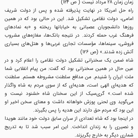
زمان زمان 28 مرداد نیست ( ص 124)
راه حل امریکا در نهایت پذیرفته شده و پس از دولت شریف
امامی، دولت نظامی تشکیل شد. این در حالی بود که در همین
روزها دانشجویان عصبانی به خیابانها ریخته و «به نمادهای
فرهنگ غرب حمله کردند. در نتیجه بانک‌ها، مغازه‌های مشروب
فروشی، سینماها، مؤسسات تجاری غربی‌ها و هتل‌های بسیاری
آتش زده شدند.» (ص 126)
شاه ضمن یک سخنرانی تشکیل دولت نظامی را اعلام کرد و در
عین حال در همین سخنرانی بود که گفت: من پیام انقلابی شما
ملت ایران را شنیدم. من مدافع سلطنت مشروطه هستم. سلطنت
که هدیه‌ای الهی است، هدیه‌ای که از سوی مردم به شاه واگذار
شده است.» گری‌سیک از این سخنان شاه خشنود نیست و
می‌گوید وی لحنی پوزش خواهانه داشت و معنای سخن اخیر او
این بود که مردم حق دارند این هدیه را پس بگیرند.
در اینجا بود که شاه تعدادی از سران سابق دولت خود مانند هویدا
و نصیری را به زندان انداخت. این امر سبب شد تا به تدریج
شماری دیگر به خارج بگریزند.