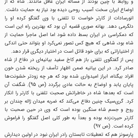
و روابط با چین بودند از مسأله ایران غافل ماندند. شاه که از
اوضاع ایران سخت آسیب روحی دیده بود نیاز به حمایت داشت.
انورسادات از کارتر خواست تا تلفنی با وی گفتگو کرده او را
دلگرمی دهد. بهانه صوری قضیه آن بود که بهترین راه این است
که دمکراسی در ایران بسط داده شود اما اصل ماجرا حمایت از
شاه بود، شاهی که هیچ کس تصور نمی‌کرد او بتواند حتی اندکی
از اختیاراتی که برای خود قائل است در اختیار دیگری قرار دهد.
پس از گفتگوی تلفنی باز هم کاخ سفید بیانیه‌ای در دفاع از شاه
صادر کرد. در این بیانیه ضمن اظهار تأسف از ریخته شدن خون
افراد بیگناه، ابراز امیدواری شده بود که هر چه زودتر خشونت‌ها
پایان یابد و اوضاع به حالت عادی برگردد (ص 95). شگفت آن
است که بعدها شاه در خاطراتش صحبت تلفنی با کارتر را انکار
کرد. گری‌سیک چنین دفاع می‌کند که ضربه میدان ژاله چندان بر
روح و جسم شاه سنگین بوده است که وی در حین صحبت با
کارتر حیرت‌زده بوده و بعداً به طور کلی اصل گفتگو را فراموش
کرده است. (ص 97)
پارسونز هم که تعطیلات تابستان رادر ایران نبود در اولین دیدارش