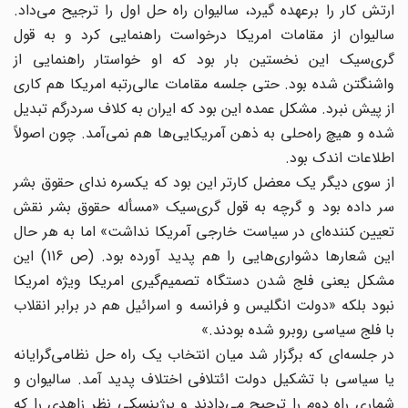
ارتش کار را برعهده گیرد، سالیوان راه حل اول را ترجیح می‌داد.
سالیوان از مقامات امریکا درخواست راهنمایی کرد و به قول
گری‌سیک این نخستین بار بود که او خواستار راهنمایی از
واشنگتن شده بود. حتی جلسه مقامات عالی‌رتبه امریکا هم کاری
از پیش نبرد. مشکل عمده این بود که ایران به کلاف سردرگم تبدیل
شده و هیچ راه‌حلی به ذهن آمریکایی‌ها هم نمی‌آمد. چون اصولاً
اطلاعات اندک بود.
از سوی دیگر یک معضل کارتر این بود که یکسره ندای حقوق بشر
سر داده بود و گرچه به قول گری‌سیک «مسأله حقوق بشر نقش
تعیین کننده‌ای در سیاست خارجی آمریکا نداشت» اما به هر حال
این شعارها دشواری‌هایی را هم پدید ‌آورده بود. (ص 116) این
مشکل یعنی فلج شدن دستگاه تصمیم‌گیری امریکا ویژه امریکا
نبود بلکه «دولت انگلیس و فرانسه و اسرائیل هم در برابر انقلاب
با فلج سیاسی روبرو شده بودند.»
در جلسه‌ای که برگزار شد میان انتخاب یک راه حل نظامی‌گرایانه
یا سیاسی با تشکیل دولت ائتلافی اختلاف پدید آمد. سالیوان و
شماری راه دوم را ترجیح می‌دادند و برژینسکی نظر زاهدی را که