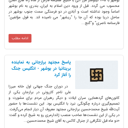
بوشهر با 705 کیلومتر مرز آبی با خلیج همیشه فارس از شاه راه های اصلی
محسوب می گردد. قبل از ورود دین اسلام به ایران، بندری به نام بوشهر
اساساً وجود نداشته است و آبادی در دو فرسنگی سمت جنوب بوشهر در
ساحل دریا بوده که آن جا را "ریشهر" می نامیده اند. به قول مؤلفین"
فارسنامه ناصری" و"گنج...
ادامه مطلب
پاسخ مجتهد برازجانی به نماینده
بریتانیا در بوشهر - انگلیس جنگ
را آغاز کرد
در دوران جنگ جهانی اول خانه میرزا
علی تاجر کازرونی در برازجان یکی از
کانون‌های گردهمایی سران ایلات و دیگر رهبران مردم برای مشورت و
تصمیم‌گیری درباره چگونگی نبرد با انگلیس بود. این نشست‌ها با حضور
آیت‌الله شیخ محمدحسین برازجانی مجتهد معروف آن دیار انجام می‌گرفت.
در یکی از این نشست‌ها صاحب منصب ژاندارمری رو به شیخ کرده و گفت:
«دو ماه قبل تلگرافی از جنرال کاکس به آقای شیخ محمدحسین...