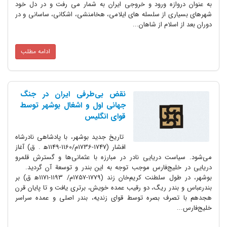
به عنوان دروازه ورود و خروجی ایران به شمار می رفت و در دل خود
شهرهای بسیاری از سلسله های ایلامی، هخامنشی، اشکانی، ساسانی و در
دوران بعد از اسلام از شاهان...
ادامه مطلب
نقض بی‌طرفی ایران در جنگ
جهانی اول و اشغال بوشهر توسط
قوای انگلیس
تاریخ جدید بوشهر، با پادشاهی نادرشاه
افشار (1747-1736م/1160-1149ه‍ . ق) آغاز
می‌شود. سیاست دریایی نادر در مبارزه با عثمانی‌ها و گسترش قلمرو
دریایی در خلیج‌فارس موجب توجه به این بندر و توسعة آن گردید.
بوشهر، در طول سلطنت کریم‌خان زند (1779-1757م/ 1193-1171ه‍ ق) بر
بندرعباس و بندر ریگ، دو رقیب عمده خویش، برتری یافت و تا پایان قرن
هجدهم با تصرف بصره توسط قوای زندیه، بندر اصلی و عمده سراسر
خلیج‌فارس...