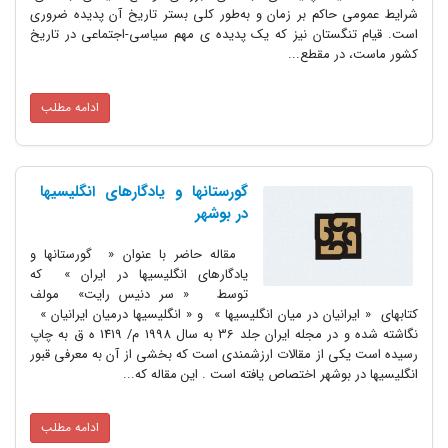
شرایط عمومی حاکم بر زمان‌ و به‌طور کلی بستر تاریخ آن پدیده ضروری
است. قیام تنگستان نیز که یک پدیده ی مهم سیاسی-اجتماعی‌ در تاریخ
کشور ماست، در مقطع...
ادامه مطلب
گورستانها و یادگارهای انگلیسیها
در بوشهر
مقاله حاضر با عنوان « گورستانها و
یادگارهای انگلیسیها در ایران » که
توسط « سر دنیس رایت» مولف
کتابهای « ایرانیان در میان انگلیسیها » و « انگلیسیها درمیان ایرانیان »
نگاشته شده و در مجله ایران جلد 36 به سال 1998 م/ 1419 ه ق به چاپ
رسیده است یکی از مقالات ارزشمندی است که بخشی از آن به معرفی قبور
انگلیسیها در بوشهر اختصاص یافته است . این مقاله که...
ادامه مطلب