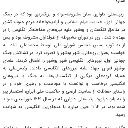
شاره
ییسعلی دلواری مبارز مشروطه‌خواه و بزرگمردی بود که در جنگ
هانی اول، هدایت قیام اسلامی و آزادیخواهانه مردم جنوب کشور
ر مناطق تنگستان و بوشهر علیه نیروهای مداخله‌گر انگلیس را بر
هده داشت. وی در دوران مشروطه از طرفداران مشروطه بود و پس
ز به توپ بستن مجلس شورای ملی توسط محمدعلی شاه، به
واست رهبران روحانی،‌ شهر بوشهر را تصرف کرد. در کشاکش جنگ
هانی اول، نیروهای انگلیسی شهر بوشهر را اشغال کردند. علمای
وشهر فتوای جهاد علیه نیروهای انگلیسی دادند. رئیس‌علی به
مراه گروه‌های دیگری از تنگستانی‌ها، به جنگ با نیروهای
نگلیسی برخاست و توانست با مجاهدت و رهبری خود و در
استای حفاظت از تمامیت ارضی و حاکمیت ملی ایران، استعمار پیر
را به زانو درآورد. رئیسعلی‌ دلواری که در سال ۱۲۶۱ خورشیدی متولد
شده بود، در 1294 حین مبارزه با متجاوزین انگلیسی به شهادت
سید.
گذرستان» حاضر به تشریح مبارزات رییسعلی دلواری پرداخته