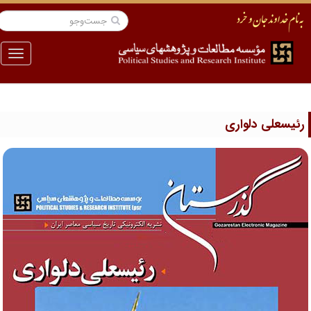
منو
ئیسعلی دلواری