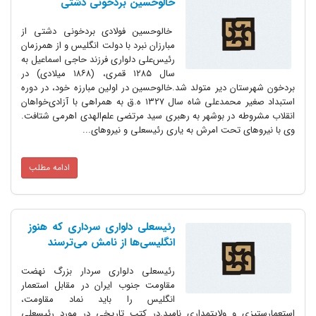
خالوحسین بردخونی دشتی
خالوحسین فولادی بردخونی دشتی از
مبارزان نبرد با دولت انگلیس و از همرزمان
رئیس‌علی دلواری فرزند حاجی اسماعیل به
سال ۱۲۸۵ قمری، (۱۸۶۸ میلادی) در
بردخون شهرستان دیر متولد شد.خالوحسین در اولین مبارزه خود، در دوره
استبداد صغیر محمدعلی شاه سال ۱۳۲۷ ه.ق به همراهی با آزادی‌خواهان
انقلاب مشروطه در بوشهر به رهبری سید مرتضی علم‌الهدی اهرمی شتافت.
وی با نیروهای تحت امرش به یاری رئیسعلی و نیروهای...
ادامه مطلب
رئیسعلی دلواری سرداری که هنوز
انگلیسی‌ها از نامش می‌ترسند
رئیسعلی دلواری سردار بزرگ نهضت
مقاومت جنوب ایران در مقابل استعمار
انگلیس را باید نماد مقاومت،
استعمارستیزی و ولایتمداری نامید.در کتب تاریخی در مورد رئیسعلی