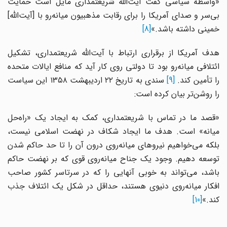
«واسطهٔ سیاسی گفت آیت‌الله شریعتمداری مایل است حمایت
بی‌سر و صدای آمریکا را برای رقابت مذهبیون میانه‌رو با [آیت‌الله]
خمینی داشته باشد.»
[8]
هدف آمریکا از برقراری ارتباط با آیت‌الله شریعتمداری، تشکیل
ائتلافی میانه‌رو بود تا دولتی روی کار آید که منافع ایالات متحده
ا تأمین کند.
[9]
سندی به تاریخ ۲۲ اردیبهشت ۱۳۵۸ این سیاست
را روشن‌تر بیان کرده است:
«قصد ما در تماس با شریعتمداری، کمک به ایجاد یک «راه‌حل
میانه» است. هدف ما ایجاد شکاف در نهضت اسلامی نیست،
بلکه می‌خواهیم نیروهای میانه‌روی درون آن را تا حد حاکم شدن
توسعه دهیم. وجود یک جناح میانه‌روی قوی که بر نهضت حاکم
باشد، می‌تواند به خوبی آنهایی را که در سرتاسر کشور صاحب
افکار میانه‌روی دنیوی هستند، حداقل در شکل یک ائتلاف جذب
کند.»
[10]