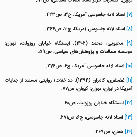
تهران: انتشارات مرکز اسناد انقلاب اسلامی، ص114.
[7]
اسناد لانه جاسوسی آمریکا، ج3، ص423.
[8]
اسناد لانه جاسوسی آمریکا، ج3، ص364.
[9]
محبوبی، محمد (1402). ایستگاه خیابان روزولت، تهران:
موسسه مطالعات و پژوهش‌های سیاسی، ص59.
[10]
اسناد لانه جاسوسی آمریکا، ج6، ص276.
[11]
غضنفری، کامران (1394). مداخلات؛ روایتی مستند از جنایات
آمریکا در ایران، تهران: کیهان، ص77.
[12]
ایستگاه خیابان روزولت، ص60.
[13]
اسناد لانه جاسوسی، ج6، ص271.
[14]
همان، ص269.