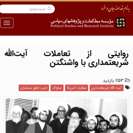
منو
روایتی از تعاملات آیت‌الله
شریعتمداری با واشنگتن
253 بازدید
آیت الله شریعتمداری
سفارت آمریکا
ساواک
حزب خلق مسلمان