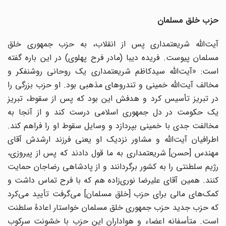
حزب خلق مسلمان
آیت‌الله شریعتمداری پس از انقلاب، به حزب جمهوری خلق
مسلمان پیوست. فریده دیبا (مادر فرح پهلوی) در این باره گفته
است: «آیت‌الله سیدکاظم شریعتمداری یک روحانی روشنفکر و
مخالف آیت‌الله خمینی و تندروهای مذهبی بود. او حزب بزرگی را
در تبریز تأسیس کرد و هدفش این بود که پس از سقوط، تبریز
یک حکومت در دل جمهوری اسلامی درست کند و از آنجا به
مخالفت جدی با خمینی بپردازد و وسایل سقوط او را فراهم کند.
اطرافیان آیت‌الله و مشاور نزدیک او یعنی فرزند ارشدش آقای
مهندس [حسن] شریعتمداری به ما قول دادند که پس از پیروزی،
رژیم سلطنتی را به کشور برگردانند و از پادشاهی رضاجان حمایت
کنند. همین آقای علیرضا نوری‌زاده هم که با فرح تماس داشت و
کمک‌های مالی برای حزب [خلق مسلمان] می‌گرفت تأیید می‌کرد
که حزب جدید حزب جمهوری خلق مسلمان خواستار اعادهٔ سلطنت
است. متأسفانه اعضاء و هواداران این حزب با خشونت سرکوب