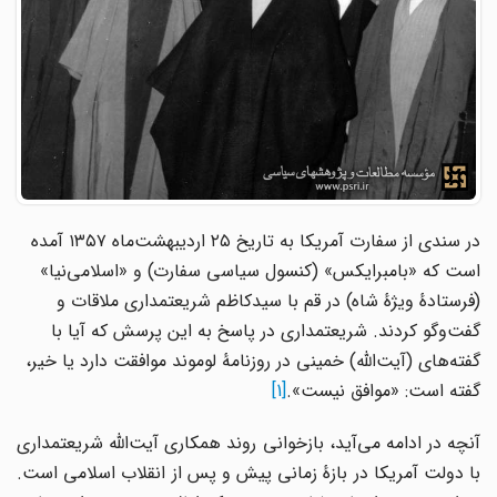
در سندی از سفارت آمریکا به تاریخ ۲۵ اردیبهشت‌ماه ۱۳۵۷ آمده
است که «بامبرایکس» (کنسول سیاسی سفارت) و «اسلامی‌نیا»
(فرستادهٔ ویژهٔ شاه) در قم با سیدکاظم شریعتمداری ملاقات و
گفت‌وگو کردند. شریعتمداری در پاسخ به این پرسش که آیا با
گفته‌های (آیت‌الله) خمینی در روزنامهٔ لوموند موافقت دارد یا خیر،
گفته است: «موافق نیست».
[1]
آنچه در ادامه می‌آید، بازخوانی روند همکاری آیت‌الله شریعتمداری
با دولت آمریکا در بازهٔ زمانی پیش و پس از انقلاب اسلامی است.