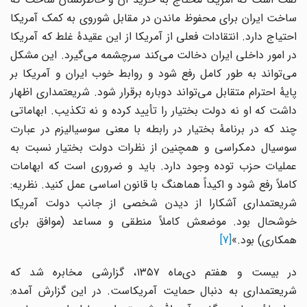
ساخت ایران برای محفوظ ماندن در مقابل شوروی به کمک آمریکا
احتیاج دارد. انتقادات فعلی از آمریکا از این عقیدهٔ غلط که آمریکا
در امور داخلی ایران دخالت می‌کند سرچشمه می‌گیرد. این مشکل
می‌تواند به طور کامل رفع شود و روابط خوب ایران و آمریکا بر
پایهٔ احترام متقابل می‌تواند دوباره برقرار شود. شریعتمداری اظهار
داشت که او نه دولت بختیار را تأیید کرده و نه تکذیب. ابهاماتی
چند که در برنامهٔ بختیار در رابطه با معنی سوسیالیزم در عبارت
سوسیال دمکراسی و همچنین از نظرات دولت بختیار نسبت به
عملیات حزب توده وجود دارد. باید و ضروری است که ابهامات
کاملاً رفع شود و اکیداً هماهنگ با قانون اساسی عمل کنید. نظریه:
شریعتمداری آشکارا از دیدن شخصی از جانب دولت آمریکا
خوشحال بود. موضعش کاملاً منطقی و مساعد (موافق برای
همکاری) بود.»
[7]
در بیست و هفتم دی‌ماه ۱۳۵۷، گزارشی مخابره شد که
شریعتمداری به دنبال حمایت آمریکاست. در این گزارش آمده: