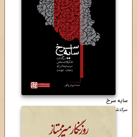
سایه سرخ
سرگذشت تشکیلات مخفی حزب توده ایران (1362-1353)
5,500,000 ریال