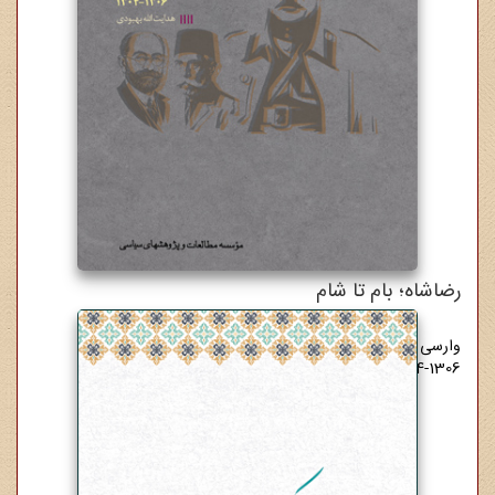
رضاشاه؛ بام تا شام
وارسی چهار دولت نخست رضاشاهی
1304-1306
5,500,000 ریال