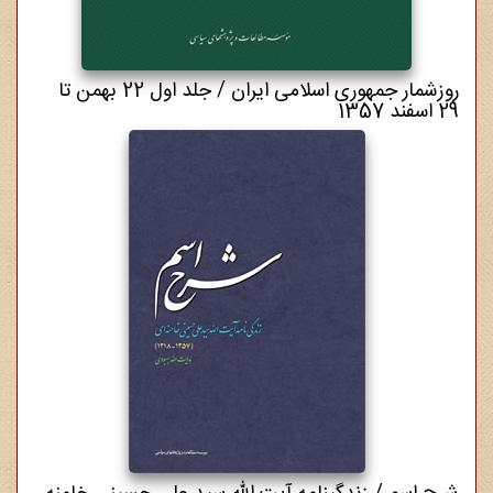
روزشمار جمهوری اسلامی ایران / جلد اول 22 بهمن تا
29 اسفند 1357
12,000,000 ریال