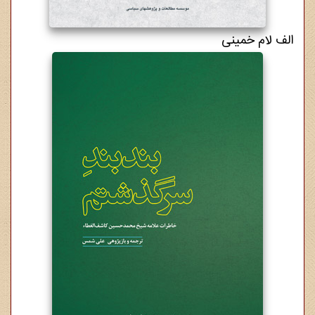
الف لام خمینی
12,000,000 ریال