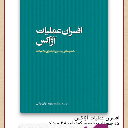
5,500,000 ریال
افسران عملیات آژاکس
ده جستار پیرامون کودتای 28 مرداد