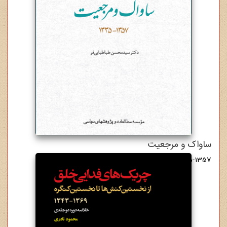
ساواک و مرجعیت
1335-1357
7,000,000 ریال