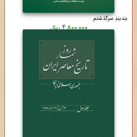
بندبندِ سرگذشتم
4,800,000 ریال