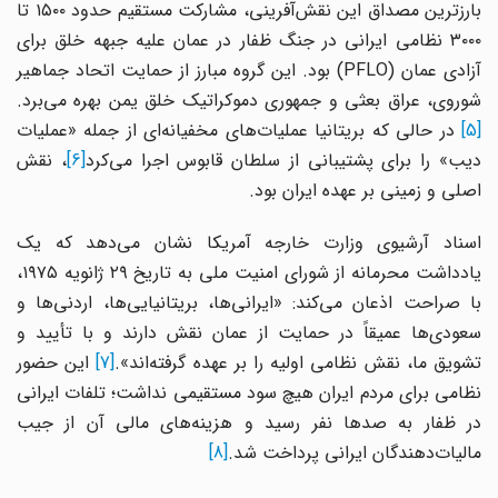
بارزترین مصداق این نقش‌آفرینی، مشارکت مستقیم حدود ۱۵۰۰ تا
۳۰۰۰ نظامی ایرانی در جنگ ظفار در عمان علیه جبهه خلق برای
آزادی عمان (PFLO) بود. این گروه مبارز از حمایت اتحاد جماهیر
شوروی، عراق بعثی و جمهوری دموکراتیک خلق یمن بهره می‌برد.
[5]
در حالی که بریتانیا عملیات‌های مخفیانه‌ای از جمله «عملیات
یب» را برای پشتیبانی از سلطان قابوس اجرا می‌کرد
[6]
، نقش
اصلی و زمینی بر عهده ایران بود.
اسناد آرشیوی وزارت خارجه آمریکا نشان می‌دهد که یک
یادداشت محرمانه از شورای امنیت ملی به تاریخ ۲۹ ژانویه ۱۹۷۵،
با صراحت اذعان می‌کند: «ایرانی‌ها، بریتانیایی‌ها، اردنی‌ها و
سعودی‌ها عمیقاً در حمایت از عمان نقش دارند و با تأیید و
شویق ما، نقش نظامی اولیه را بر عهده گرفته‌اند».
[7]
این حضور
نظامی برای مردم ایران هیچ سود مستقیمی نداشت؛ تلفات ایرانی
در ظفار به صدها نفر رسید و هزینه‌های مالی آن از جیب
مالیات‌دهندگان ایرانی پرداخت شد.
[8]