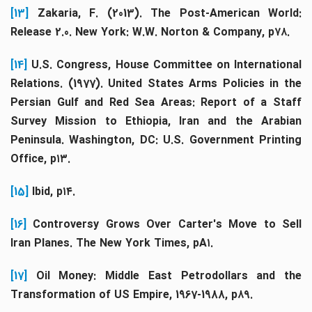
[13]
Zakaria, F. (2013). The Post-American World:
Release 2.0. New York: W.W. Norton & Company, p۷۸.
[14]
U.S. Congress, House Committee on International
Relations. (1977). United States Arms Policies in the
Persian Gulf and Red Sea Areas: Report of a Staff
Survey Mission to Ethiopia, Iran and the Arabian
Peninsula. Washington, DC: U.S. Government Printing
Office, p۱۳.
[15]
Ibid, p۱۴.
[16]
Controversy Grows Over Carter's Move to Sell
Iran Planes. The New York Times, pA۱.
[17]
Oil Money: Middle East Petrodollars and th
Transformation of US Empire, 1967-1988, p۸۹.