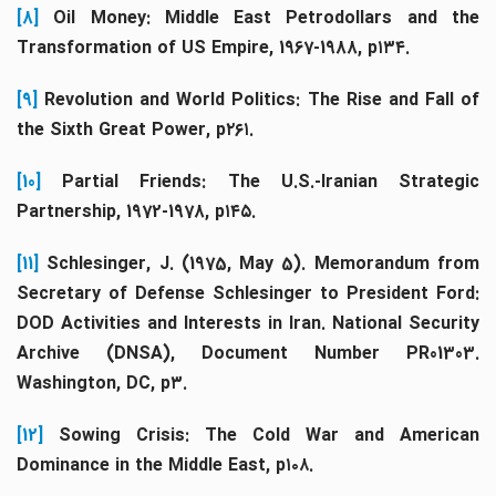
[8]
Oil Money: Middle East Petrodollars and th
Transformation of US Empire, 1967-1988, p۱۳۴.
[9]
Revolution and World Politics: The Rise and Fall o
the Sixth Great Power, p۲۶۱.
[10]
Partial Friends: The U.S.-Iranian Strategi
Partnership, 1972-1978, p۱۴۵.
[11]
Schlesinger, J. (1975, May 5). Memorandum fro
Secretary of Defense Schlesinger to President Ford:
DOD Activities and Interests in Iran. National Security
Archive (DNSA), Document Number PR01303.
Washington, DC, p۳.
[12]
Sowing Crisis: The Cold War and American
Dominance in the Middle East, p۱۰۸.