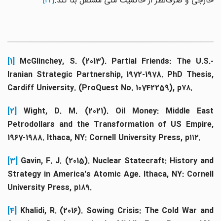
خارجی و صرف‌نظر از حاکمیت ملی مستقل بنا کند.
[24]
[1]
McGlinchey, S. (2013).
Partial Friends: The U.S.
Iranian Strategic Partnership, 1972-1978. PhD Thesis,
Cardiff University. (ProQuest No. 10742259), p۷۸.
[2]
Wight, D. M. (2021). Oil Money: Middle East
Petrodollars and the Transformation of US Empire,
1967-1988. Ithaca, NY: Cornell University Press, p۱۱۲.
[3]
Gavin, F. J. (2015). Nuclear Statecraft: History and
Strategy in America's Atomic Age. Ithaca, NY: Cornell
University Press, p۱۸۹.
[4]
Khalidi, R. (2016). Sowing Crisis: The Cold War an