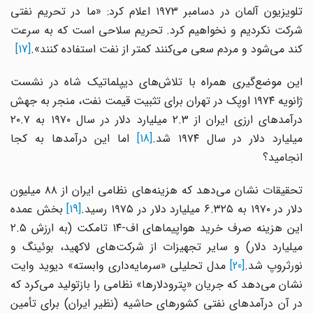
تلویزیون آلمان در دسامبر ۱۹۷۳ اعلام کرد: «ما در تحریم نفتی
شرکت نکردیم و نخواهیم کرد. تحریم سلاحی است که به سرعت
کند می‌شود و مردم سعی می‌کنند کمتر از نفت استفاده کنند».
[17]
این موضع‌گیری همراه با تلاش‌های دیپلماتیک شاه در نشست
ژانویه ۱۹۷۴ اوپک در تهران برای تثبیت قیمت نفت، منجر به جهش
درآمدهای ارزی ایران از ۲.۳ میلیارد دلار در سال ۱۹۷۰ به ۲۰.۷
یلیارد دلار در سال ۱۹۷۴ شد.
[18]
اما این درآمدها به کجا
انجامید؟
تحقیقات نشان می‌دهد که هزینه‌های نظامی ایران از ۸۸ میلیون
لار در ۱۹۷۰ به ۶.۳۲۵ میلیارد دلار در ۱۹۷۵ رسید.
[19]
بخش عمده
این هزینه صرف خرید هواپیماهای اف-۱۴ تامکت (به ارزش ۲.۵
میلیارد دلار) و سایر تجهیزات از شرکت‌های لاکهید، بوئینگ و
ورثروپ شد.
[20]
مدل تحلیلی «سرمایه‌داری وابسته» دیوید وایت
نشان می‌دهد که جریان «پترودلارها» نظامی را بازتولید می‌کرد که
در آن درآمدهای نفتی کشورهای حاشیه (نظیر ایران) برای تأمین