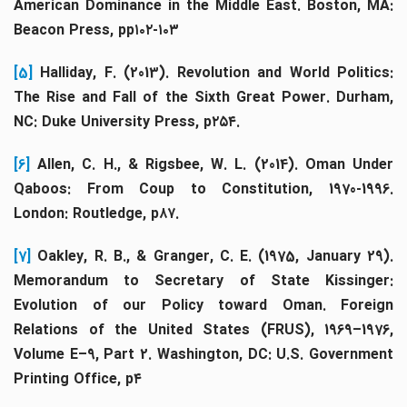
American Dominance in the Middle East. Boston, MA:
Beacon Press, pp۱۰۲-۱۰۳
[5]
Halliday, F. (2013). Revolution and World Politics
The Rise and Fall of the Sixth Great Power. Durham,
NC: Duke University Press, p۲۵۴.
[6]
Allen, C. H., & Rigsbee, W. L. (2014). Oman Unde
Qaboos: From Coup to Constitution, 1970-1996.
London: Routledge, p۸۷.
[7]
Oakley, R. B., & Granger, C. E. (1975, January 29)
Memorandum to Secretary of State Kissinger:
Evolution of our Policy toward Oman. Foreign
Relations of the United States (FRUS), 1969–1976,
Volume E–9, Part 2. Washington, DC: U.S. Government
Printing Office, p۴