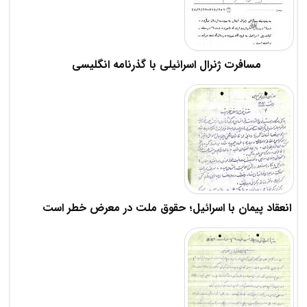
مسافرت ژنرال اسرائیلی با گذرنامه انگلیسی
انعقاد پیمان با اسرائیل؛ حقوق ملت در معرض خطر است