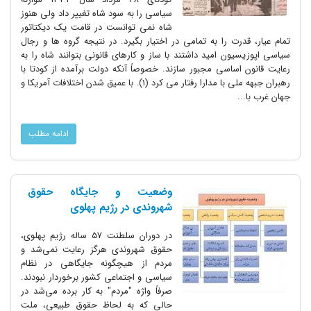
سیاسی را به سود شاه تغییر داد ولی هنوز
شاه نمی توانست در قامت یک دیکتاتور
تمام عیار، قدرت را به تمامی در اختیار بگیرد. در نتیجه گروه ها و رجال
سیاسی اپوزیسیون امید داشتند با ساز و کارهای قانونی بتوانند شاه را به
رعایت قانون اساسی مجبور سازند. خصوصاً آنکه دولت برآمده از کودتا با
رهبران جبهه ملی با مدارا رفتار می کرد (۱). با عمیق شدن اختلافات آمریکا و
جهان غرب با...
ادامه مطلب
وضعیت و جایگاه حقوق
شهروندی در رژیم پهلوی
در دوران سلطنت 57 ساله رژیم پهلوی،
حقوق شهروندی هرگز رعایت نمی‌شد و
مردم از هیچگونه جایگاهی در نظام
سیاسی و اجتماعی کشور برخوردار نبودند.
صرفاً واژه "مردم" به کار برده می‌شد در
حالی که به لحاظ حقوق طبیعی، ملت