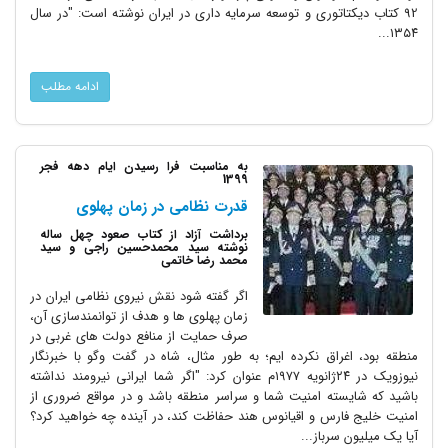
92 کتاب دیکتاتورى و توسعه سرمایه دارى در ایران نوشته است: "در سال
۱۳۵۴...
ادامه مطلب
به مناسبت فرا رسیدن ایام دهه فجر
1399
قدرت نظامی در زمان پهلوی
برداشت آزاد از کتاب صعود چهل ساله
نوشته سید محمدحسین راجی و سید
محمد رضا خاتمی
اگر گفته شود نقش نیروی نظامی ایران در
زمان پهلوی ها و هدف از توانمندسازی آن،
صرف حمایت از منافع دولت های غربی در
منطقه بود، اغراق نکرده ایم؛ به طور مثال، شاه در گفت وگو با خبرنگار
نیوزویک در ۲۴ژانویه ۱۹۷۷م عنوان کرد: "اگر شما ایرانی نیرومند نداشته
باشید که شایسته امنیت شما و سراسر منطقه باشد و در مواقع ضروری از
امنیت خلیج فارس و اقیانوس هند حفاظت کند، در آینده چه خواهید کرد؟
آیا یک میلیون سرباز...