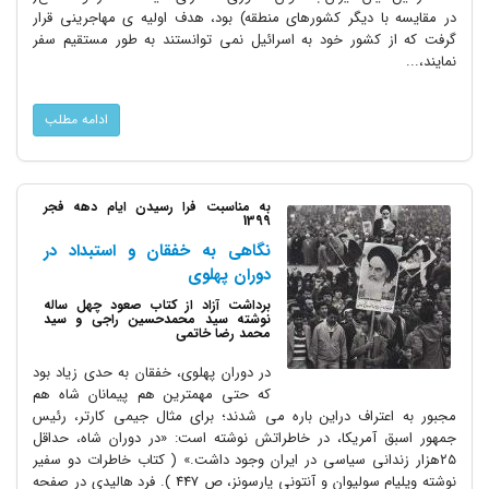
در مقایسه با دیگر کشورهای منطقه) بود، هدف اولیه ی مهاجرینی قرار
گرفت که از کشور خود به اسرائیل نمی توانستند به طور مستقیم سفر
نمایند،...
ادامه مطلب
به مناسبت فرا رسیدن ایام دهه فجر
1399
نگاهی به خفقان و استبداد در
دوران پهلوی
برداشت آزاد از کتاب صعود چهل ساله
نوشته سید محمدحسین راجی و سید
محمد رضا خاتمی
در دوران پهلوی، خفقان به حدی زیاد بود
که حتی مهمترین هم پیمانان شاه هم
مجبور به اعتراف دراین باره می شدند؛ برای مثال جیمی کارتر، رئیس
جمهور اسبق آمریکا، در خاطراتش نوشته است: «در دوران شاه، حداقل
۲۵هزار زندانی سیاسی در ایران وجود داشت.» ( کتاب خاطرات دو سفیر
نوشته ویلیام سولیوان و آنتونى پارسونز، ص 447 ). فرد هالیدی در صفحه