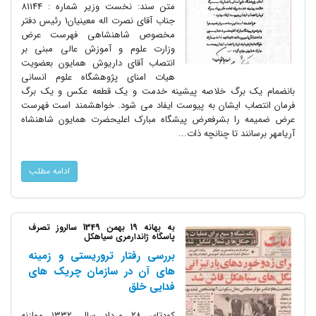
متن سند: نخست وزیر شماره : 81144
جناب آقای نصرت اله معینیان1 رئیس دفتر
مخصوص شاهنشاهی فهرست عرض
وزارت علوم و آموزش عالی مبنی بر
انتصاب آقای داریوش همایون بعضویت
هیات امنای پژوهشگاه علوم انسانی
بانضمام یک برگ خلاصه پیشینه خدمت و یک قطعه عکس و یک برگ
فرمان انتصاب ایشان به پیوست ایفاد می شود. خواهشمند است فهرست
عرض ضمیمه را بشرفعرض پیشگاه مبارک اعلیحضرت همایون شاهنشاه
آریامهر برسانند تا چنانچه ذات...
ادامه مطلب
به بهانه 19 بهمن 1349 سالروز تصرف
پاسگاه ژاندارمری سیاهکل
بررسی رفتار تروریستی و زمینه
های آن در سازمان چریک های
فدایی خلق
کودتای ۲۸ مرداد سال ۱۳۳۲ موازنه