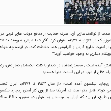
 هدف از توانمندسازی آن، صرف حمایت از منافع دولت های غربی در م
اغراق نکرده ایم؛ به طور مثال، شاه در گفت وگو با خبرنگار نیوزویک در ۲۴ژانویه ۱۹۷۷م عنوان کرد: "اگر شما ایر
از امنیت خلیج فارس و اقیانوس هند حفاظت کند، در آینده چه خواهی
یتنام دیگری به وجود خواهید آورد؟"
در دمارانش آمده است : محمدرضاشاه در دیدار با کنت الکساندر دمارانش، 
همچنین در صفحه 134 کتاب پیروزی بدون جنگ نوشته ریچارد نیکسون آم
کرد». قابل ذکر است که آمریکا بعد از روی کار آمدن ریچارد نیکس
ن طرح، آن بود که ایران و عربستان به عنوان دو ستون، حافظ منافع