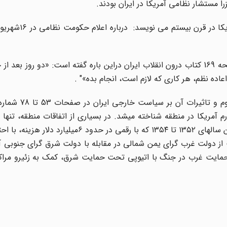
جان. دی. استمپل، افسر اطلاعاتی سفارت آمریکا، نیز در صفحه 169 کتاب درون انقلاب ایران دراین باره گفته است: «دو ر
ده نظم، هر کاری که لازم است، انجام بده»" .
ارم آمریکا در منطقه شناخته میشد. در بسیاری از اتفاقات منطقه، تنها
آمریکا را بازی می کرد؛ مانند ارسال نیروی نظامی به عمان بین سالهای ۱۳۵۲ تا ۱۳۵۴ که با رقمی 
 بیش از ۲۰۰ کشته و ۷۰۰ زخمی. حمایت از دولت غرب گرای یمن شمالی در مقابله با دولت شرق گرای جن
حمایت غرب در جنگ با اتیوپی تحت حمایت شرق، کمک به زئیرو مر