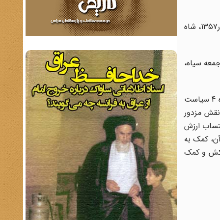
همچنین رابرت شولزینگر در صفحه 577 کتاب دیپلماسی امریکا در قرن بیستم می نویسد: درباره اعلام حکومت نظامی در ۱۶شهریور1۳۵۷، شاه
وز بعد از جمعه سیاه،
محمد چمنکار در مقاله ماموریت نظامی گری دولت پهلوی دوم و تاثیرات آن بر سیاست خارجی ایران در صفحات 53 تا 78 شماره 4 سیاست
 نقش مزدور
در حدود ۶میلیارد دلار هزینه، با احتساب ارزش
وبی آن، کمک به
اکش و کمک