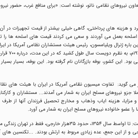
ریت مخفی بعنوان معاون نیروهای نظامی ناتو، نوشته است: «برای منافع غرب، حضور ن
 و هزینه های پرداختی، گاهی خیلی بیشتر از قیمت تجهیزات در آن ز
د اسلحه بعمل می آوردند و سعی می کردند قیمت های اسلحه ها را تا
 باره ژنرال ویلیامسون، رئیس هیئت مستشاران نظامی آمریکا در ایران
مأموریت دوساله خود گفته است: " این د
له خوبی بود. این کشور، بوفه بازرگانان نام گرفته بود. این بوفه، بسیار بسیا
ه 74 کتاب خاطرات دو سفیر می گوید: تفاوت میسیون نظامی آمریکا در ایران با هیئت های 
ا جزو نیروهای مسلح ایران به شمار می آمدند... مستشاران و کارکنا
و مزایا، هزینه ایاب وذهاب و مخارج تحصیل فرزندان آنها از طرف د
 را عضو خانواده نیروهای مسلح ایران به شمار می آورد.
گراهام در صفحه 107 و 108 کتاب ایران سراب قدرت نوشته است: تا اواسط سال ۱۳۵۴، حدود ۳۵هزار خارجی، 
جی و از این جمع، عده زیادی مربوط به ارتش بودند. ...تکنسین های آ