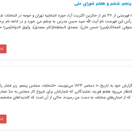
نجم، ششم و هفتم شورای ملی
روزنامه «اقدام» در شماره سوم تیر 1305 فهرستی از 36 نفر از حائزین اکثریت آراء حوزه انتخابیه تهران و حومه در ان
رأس این فهرست نام آیت الله سید حسن مدرس به چشم می خورد و در ادامه نام برخ
 مستوفی الممالک(میرزا حسن خان)، مصدق السلطنه(دکتر مصدق)، وثوق الدوله(میرزا 
اد
کرنفلد کاردار وقت آمریکا در تهران در گزارش خود به تاریخ 10 دسامبر 1923 می‌نویسد: «انتخابات مجلس پنجم،
انتظار می‌رود هفتم فوریه، نمایندگانی که شمارشان برای شروع کار مجلس به حدّ نصا
ی که از استان‌های مختلف به دست من رسیده، حاکی از آن است که کاندیداهای مشخ
اد