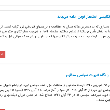
گلیسی استعمار نوین ادامه می‌یابد
 بسیاری که در دسترس علاقه‌مندان به مطالعات و بررسیهای تاریخی قرار گرفته است، ت
ه کودتای سوم اسفند 1299 اساساً به دنبال یأس بریتانیا از تداوم عملکرد سلسله قاجار و ضرورت بنیان‌گذاری حکومتی
ان صورت گرفته بود. به عبارت دیگر انگلیسیها که در طول دوران جنگ جهانی اول و گاه د
اد
1. میراث رضاخان هنگامی که رضاخان در 25 شهریور 1320 توسط متفقین از سلطنت عزل شد، مجلس دوره دوازدهم 
ماههای حیات خود را سپری می‌کرد. مجلس این دوره از 13 
رضاخان از قدرت) فعالیت ‌کرد. انتخابات دوره سیزدهم مجلس که در 23 آبان 1320 افتتاح شد، در همان دورا
ین شده...