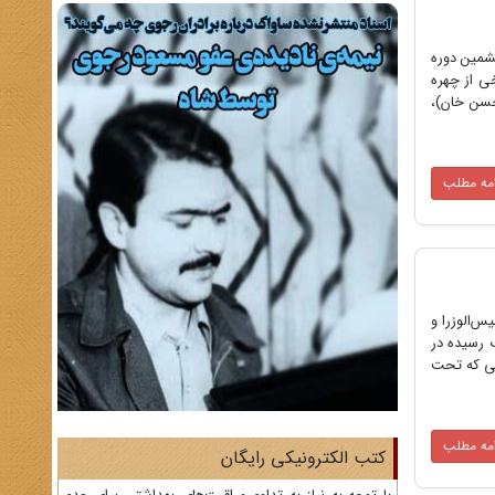
تخابات ششمین دوره
ی از چهره
حسن خان)،
امه مطلب
 زیر فشار رئیس‌الوزرا و
ب رسیده در
صی که تحت
امه مطلب
کتب الکترونیکی رایگان