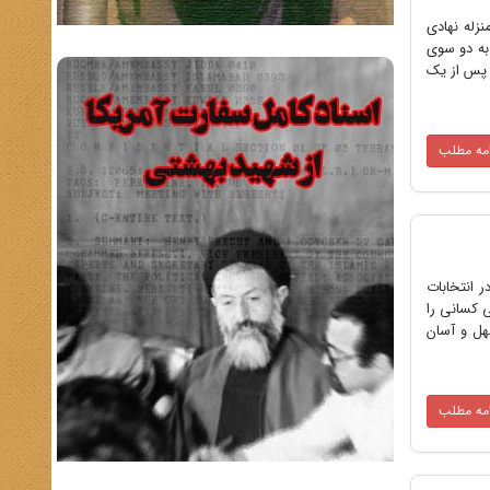
زله نهادی
رایش جریانهای سیاسی به دو سوی
س پس از یک
امه مطلب
 انتخابات
ی کسانی را
به دست گرفتن سهل و آسان
امه مطلب