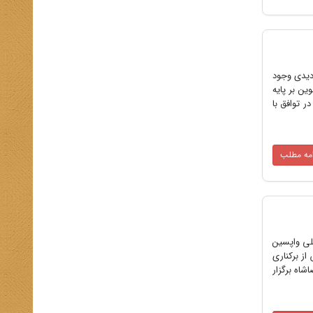
ردیدی وجود
 نوین بر پایه
ر توافق با
امه مطلب
شورای ملی واپسین
آبان 1318 کار خود را آغاز کرده، تا 9 آبان 1320 (حدود 45 روز پس از برکناری
ن دیکتاتوری رضاشاه برگزار