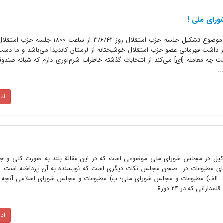
ورای ملی !
شماره: .12442/ س ت تاریخ: 7/6/42 موضوع تشکیل جلسه حزب استقلال روز 3/6/42 
هار داشت قهرمانی عضو حزب استقلال خوشبختانه از لرستان کاندیدا می‌باشد و ما دست
لت چه معامله [ای] می‌کند از انتخابات گذشته خاطرات شرم‌آوری دارم که شبانه صندوق
..
اد
وکیل در مجلس شورای ملی موضوعی است که در این مقالة بلند به صورت کلی و جا
های مطبوعات در صحن مجلس نکات دیگری است که نویسنده به آن پرداخته است. 
د. الف) مطبوعات و مجلس شورای ملی؛ ب) مطبوعات و مجلس شورای اسلامی آنچه
 که در 24 دورة...
اد