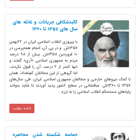
کالبدشکافی جریانات و غائله های
سال های 1357 تا 1360
با پیروزی انقلاب اسلامی ایران در 22بهمن
1357ش. و در پی آن، انجام همه‌پرسی در
10 فروردین 1358ش. بیش از 98 درصد
مردم به جمهوری اسلامی «آری» گفتند و
تنها کمتر از 2 درصد، آن را قبول نکردند،
اما گروهی از این مخالفان کم‌تعداد، همان
ای خارجی و مخالفان جمهوری اسلامی ایران، طی سال‌های
1357 تا 1360ش. مناقشاتی در سطح کشور پدید آوردند تا شاید بتوانند
م انقلاب اسلامی را به لرزه...
ادامه مطلب
حماسه شکسته شدن محاصره