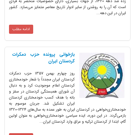
زده شد دهه 1320، از جهات بسیاری، دارای خصوصیات منحصر به فردی
به روشنی از سایر ادوار تاریخ معاصر متمایز می‌سازد. کشور
هه...
ادامه مطلب
بازخوانی پرونده حزب دمکرات
کردستان ایران
روز چهارم بهمن 1357 حزب دمکرات
کردستان ایران مجدداً با شعار خودمختاری
کردستان اعلام موجودیت کرد و به دنبال
آن شورای همبستگی کردستان در سقز و
بانه با هدف کسب خودمختاری کردستان
ایران تشکیل شد. جریان موسوم به
خودمختاری‌خواهی در کردستان ایران به طور عمده به سال‌های 1324-1320
ر این دوره، ایده سیاسی خودمختاری‌خواهی به عنوان اولین
ردستان ترکیه و عراق وارد کردستان ایران...