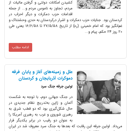
کشیدن امکانات دولتی و گرفتن مالیات از
مردم، تجاوز به ناموس مردم و... از جمله
اقدامات حزب دمکرات و دیگر احزاب در
جنایات حزب دمکرات و اشرار درکردستان به حدی وحشتناک و
غم‌انگیز بود که امام خمینی (ره) از تاریخ 27/5/58 تا 16/6/58 یعنی طی
ادامه مطلب
علل و زمینه‌های آغاز و پایان فرقه
دموکرات آذربایجان و کردستان
اولین جرقه جنگ سرد
در جنگ جهانی دوم، با توجه به شکست
آلمان و ژاپن به‌تدریج نظام جدیدی در
حال شکل‌گیری بود که دو قطب شرق به
رهبری شوروی و غرب به رهبری آمریکا را
به عنوان دو رقیب در برابر یکدیگر قرار
 جرقه این رقابت که بعدها به جنگ سرد معروف شد در ایران