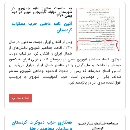
به مناسبت سالروز اعلام جمهوری در
شهرستان مهاباد آذربایجان غربی در دوم
بهمن 1324
آئین نامه داخلی حزب دمکرات
کردستان
پس از اشغال ایران توسط متفقین در سال
1320، اتحاد جماهیر شوروی بخش‌های از
شمال ایران را اشغال کرد. در غیاب دولت
 جماهیر شوروی سعی در پیوستن شمال غربی ایران به کشور
 و ملی‌گرایی را در مناطق شمال ایران تبلیغ می‌کرد. بر
محرمانه که پس از سقوط اتحادیه جماهیر شوروی منتشر
از مهمترین اسناد حزب کمونیست شوروی با برچسب
ی' در در پانزدهم تیر...
ادامه مطلب
همکاری حزب دموکرات کردستان
و سازمان مجاهدین خلق