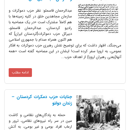
عبدالرحمان قاسملو: نظر حزب دموکرات و
سازمان مجاهدین خلق در کلیه زمینه‌ها با
هم کاملاً مشترک است «در یک مصاحبه با
رادیو کردستان، عبدالرحمان قاسملو،
دبیرکل حزب دموکرات[کردستان ایران] که
هم اکنون همراه صدام با جمهوری اسلامی
ار داشت که برای توضیح نقش رهبری حزب دموکرات به افکار
وپا سفر کرده است! ایشان در این مصاحبه گفته است «همه
ان اروپا) از اهداف حزب...
ادامه مطلب
جنایات حزب دمکرات کردستان –
زندان دولتو
حمله به پادگان‌های نظامی و کاشت
مین در سر راه نیروهای نظامی، ترور و
ارعاب افراد بومی و غیر بومی، به آتش