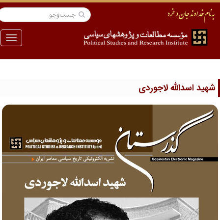
منو
هید اسدالله لاجوردی