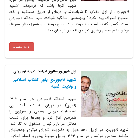
شهید آنجا باشد که فرمودند: "شهید
لاجوردی، از اول انقلاب تا شهادت‌شان، ذره‌ای از طریق مستقیم و خط
صحیح انحراف پیدا نکرد." پانزدهمین سالگرد شهادت سید اسدالله لاجوردی
است. کسی که به لقب مرد پولادین در میان دوستان و همرزمانش معروف
بود و مقام معظم رهبری نیز این لقب را در بیان صفات...
ادامه مطلب
اول شهریور سالروز شهادت شهید لاجوردی
شهید لاجوردی یاور انقلاب اسلامی
و ولایت فقیه
شهید اسدالله لاجوردی در سال 1314
(قمری) در تهران به دنیا آمد. وی
تحصیلات دروس رسمی و حوزوی را
همزمان آغاز کرد و بعدها برای کسب
معاش در بازار تهران مشغول به کار شد.
شهید لاجوردی در اوایل دهه چهل به عضویت شورای مرکزی جمعیتهای
مؤتلفه اسلامی درآمد و در سال 1343 بدلیل مرتبط بودن با اعدام انقلابی