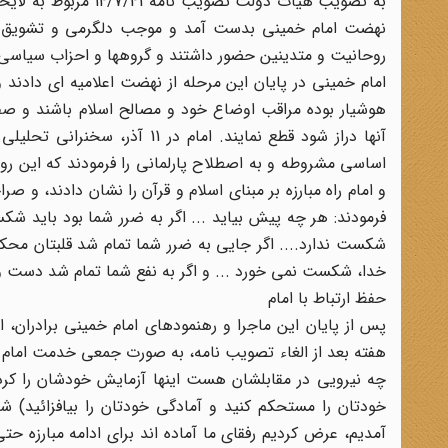
به تصویب هیات دولت ت
نهضت امام خمینی بدست آمد و موجب دلگرمی و تشویق تو
روحانیت و متدینین حضور داشتند و گروهها و احزاب سیاسی آ
امام خمینی در پایان این مرحله از نهضت اعلامیه ای دادند
هوشیار بوده مراقب اوضاع خود و مصالح اسلام باشند و صف
آنها دراز شود قطع نمایند. اما
اساسی مشروطه و به اصطلاح پارلمانی را فرمودند که این روش
و امام راه مبارزه بر مبنای اسلام و قرآن را نشان دادند، و صر
فرمودند: هر چه پیش بیاید ... اگر به ضرر شما بود باید 
شکست ندارد.... اگر جایی به ضرر شما تمام شد قلبتان محکم
خدا، شکست نمی خورد ... و اگر به نفع شما تمام شد دست و پای
حفظ ارتباط با امام
پس از پایان این ماجرا و رهنمودهای امام خمینی برادران، ا
هفته بعد از الغاء تصویب نامه، به صورت جمعی خدمت امام رفت
چه نیرویی در مقابلشان هست اینها آزمایش خودشان را کردند.
خودتان را مستحکم کنید و آمادگی خودتان را بیافزائید) ش
آمدیم، عرض کردیم رفقای ما آماده اند برای ادامه مبارزه حتی