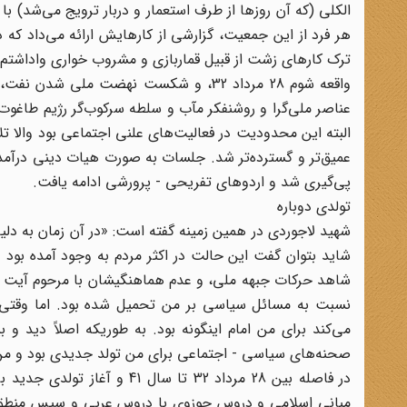
الکلی (که آن روزها از طرف استعمار و دربار ترویج می‌شد) با
هر فرد از این جمعیت، گزارشی از کارهایش ارائه می‌داد که د
ترک کارهای زشت از قبیل قماربازی و مشروب خواری واداشتم و 
واقعه شوم 28 مرداد 32، و شکست نهضت م
عناصر ملی‌گرا و روشنفکر مآب و سلطه سرکوب‌گر رژیم طاغوت
البته این محدودیت در فعالیت‌های علنی اجتماعی بود والا ت
عمیق‌تر و گسترده‌تر شد. جلسات به صورت هیات دینی درآ
پی‌گیری شد و اردوهای تفریحی - پرورشی ادامه یافت.
تولدی دوباره
شهید لاجوردی در همین زمینه گفته است: «در آن زمان به د
شاهد حرکات جبهه ملی، و عدم هماهنگیشان با مرحوم آیت الل
نسبت به مسائل سیاسی بر من تحمیل شده بود. اما وقتی ک
می‌کند برای من امام اینگونه بود. به طوریکه اصلاً دید
صحنه‌های سیاسی - اجتماعی برای من تولد جدیدی بود و من از 
در فاصله بین 28 مرداد 32 تا 
مبانی اسلامی و دروس حوزوی با دروس عربی و سپس منطق