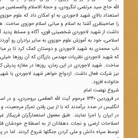
الله حاج سید مرتضی لنگرودی، و حجة الاسلام والمسلمین م
استعداد بالای شهید لاجوردی به او امکان داد که علوم حوزو
را صاحبنظری آشنا به اسلام و مبانی اسلام حوزوی ساخت. همی
داشت از شهید لاجوردی شخصیتی قوی، آگاه و مسلط پدید آو
اسلامی، خود به آموزش علوم حوزوی به سایر برادران رو آوردند
ناب محمدی به شهید لاجوردی و دوستان کمک کرد تا بر مبا
که شهید لاجوردی نظریات مهندس بازرگان که آن روزها خیلی م
ساخت. شهید لاجوردی در این زمان، روزها در مغازه پدرش کا
نیز شرکت فعال داشت. ازدواج خواهر شهید لاجوردی با شهید 
خانواده افزود.
شروع نهضت امام
در فروردین 1340 مرحوم آیت الله العظمی بروجردی،
انگلیس در صدد برآمدند که با از بین رفتن تمرکز مرجعیت، و 
در ایران را اجرا نمایند. طبق معمول استعمارگران فریبکار غ
اصلاحات ارضی و نجات دهقانان از به اصطلاح خودشان فئود
توسط سپاه دانش و ملی کردن جنگلها شروع کردند. اما در پش