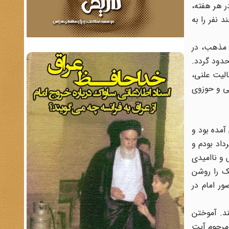
ر هر هفته،
 نفر را به
با مذهب، در
حدود گردد.
الیت علنی،
ی و حوزوی
مده بود و
لت در اکثر مردم به وجود آمده بود و علتش هم این بود که من مقداری در جریانات وقایع 30 تیر، و 28 مرداد بودم و
 و ناامیدی
ک را روشن
ر امام در
اختند. آموختن
مرحوم آیت