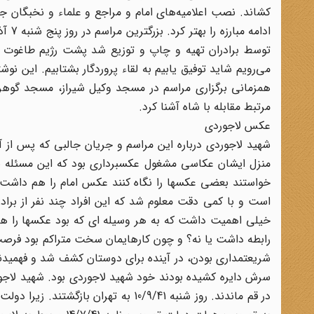
کشاند. نصب اعلامیه‌های امام و مراجع و علماء و نخبگان جام
توسط برادران تهیه و چاپ و توزیع شد پشت رژیم طاغوت را ل
می‌رویم شاید توفیق یابیم به لقاء پروردگار بشتابیم. این نو
همزمانی برگزاری مراسم در مسجد وکیل شیراز، مسجد گوهرش
مرتبط مقابله با شاه آشنا کرد.
عکس لاجوردی
شهید لاجوردی درباره این مراسم و جریان جالبی که پس از آن
منزل ایشان عکاسی مشغول عکسبرداری بود که این مسئله به
خواستند بعضی عکسها را نگاه کنند عکس امام را هم داشت ات
است و با کمی دقت معلوم شد که این افراد چند نفر از برادر
خیلی اهمیت داشت که به هر وسیله ای که بود عکسها را همرا
رابطه داشت یا نه؟ و چون کارهایمان سخت متراکم بود فرصت ن
شریعتمداری بودن، در آینده برای دوستان کشف شد و فهمیدند
سرش دایره کشیده بودند خود شهید لاجوردی بود. شهید لاجورد
در قم ماندند. روز شنبه 10/9/41 به ته