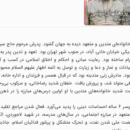
1 در جنوب شهر تهران، در خانواده‌ای متدین و متعهد دیده به جهان گشود. پدرش مرحوم حاج 
 خیابان خانی آباد، در جنوب شهر تهران بود. تعهد و تدین پدر به گ
ام ساخته بود. رعایت مبانی و احکام و اخلاق اسلامی در کسب و کار
ادات و نماز و دعا و زیارت و توسل به ائمه اطهار علیهم السلام مح
. مادرش زنی متدینه بود که در قبال همسر و فرزندان و اداره خانه،
طی متولد شد، و پرورش یافت. خفقان شدید رضاخانی، و سرکوب بی‌رحم
ت شدید خانواده‌های متدین با او اولین درس‌های مبارزه را در ذهن
فرار رضاخان، در شهریور 1320، و موج شادی مردمی، در این پسر 6 ساله احساسات دینی را پدید می‌آورد. فعال شدن مر
تعهد در مبارزه اجتماعی، در سال‌های مدرسه، در شهید لاجوردی، ا
ضت ملی شدن نفت، و تحرک متشکل و پرشور فدائیان اسلام، جاذبه‌