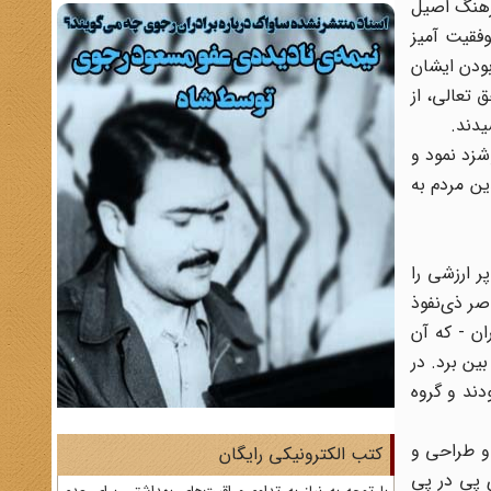
فرهنگ اصیل
وفقیت آمیز
بودن ایشان
 تعالی، از
یدند.
شزد نمود و
ین مردم به
ان، فعالیت بسیار پر ارزشی را
اصر ذی‌نفوذ
ان - که آن
 32 بر مردم حاکم شده بود از بین برد. در
دند و گروه
 و طراحی و
کتب الکترونیکی رایگان
ی پی در پی