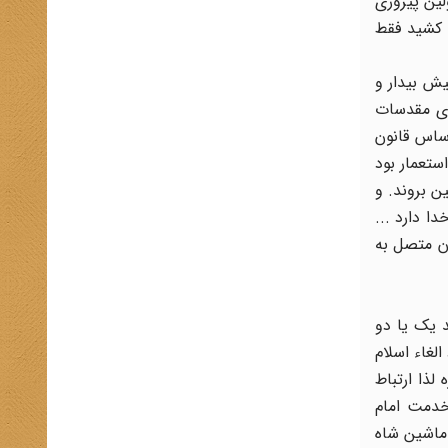
یب اولین پیروزی
 کشید فقط
یش بیدار و
وی مقدسات
 بر اساس قانون
ستعمار بود
ین بروند. و
 دارد ...
ان متصل به
د یک یا دو
لغاء اسلام
لذا ارتباط
خدمت امام
 ماشین شاه