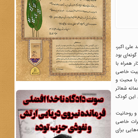
سید علی اکبر،
ونه‌ای بود
 همراه با
بوبیت خاصی
 با محبت و
انه شعائر
 این کودک
اجع تقلید و روحانیت
ثرات خاصی
هایی برای