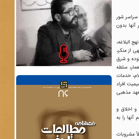
سراسر شور
 آنها بدون
 البلاغه،
 از منکر،
توده و شرق
مار، سلطه
لام، خدمات
یمیت افراد
عهد مذهبی
و اخلاق و
نها را به
اً مشروبات