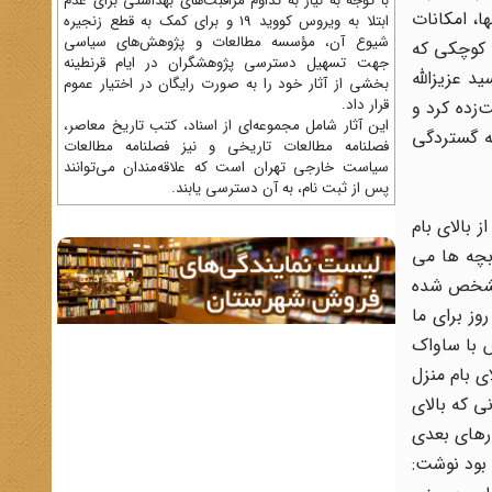
با توجه به نیاز به تداوم مراقبت‌های بهداشتی برای عدم
ا، امکانات
ابتلا به ویروس کووید 19 و برای کمک به قطع زنجیره
شیوع آن، مؤسسه مطالعات و پژوهش‌های سیاسی
ر شد و ورقه کوچکی که
جهت تسهیل دسترسی پژوهشگران در ایام قرنطینه
د عزیزالله
بخشی از آثار خود را به صورت رایگان در اختیار عموم
قرار داد.
‌زده کرد و
این آثار شامل مجموعه‌ای از اسناد، کتب تاریخ معاصر،
ه گستردگی
فصلنامه‌ مطالعات تاریخی و نیز فصلنامه مطالعات
سیاست خارجی تهران است که علاقه‌مندان می‌توانند
پس از ثبت نام، به آن دسترسی یابند.
 بالای بام
بچه ها می
ه مشخص شده
وز برای ما
س با ساواک
ی بام منزل
ی که بالای
ارهای بعدی
غوت بود نوشت: