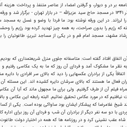
عه بر در و دیوار، و گرفتن امضاء از عناصر متنفذ و پرداخت هزینه آنه
ادامه مبارزه را بهتر کرد. بزرگترین مراسم در روز پنج شنبه 7 آذر 1341 در مسجد حاج سید عزیزالله – در بازار تهران - برگزا
رزاند. در این ورقه نوشته بود: ما فردا با وضو و غسل به مسجد سی
شته که رژیم را بدون صراحت، به همه چیز تهدید کرده بود رژیم را وحشت
اد مشهد، مسجد امام قم و در یکی از مساجد تبریز، طاغوتیان را ب
 اتفاق افتاد گفته است: متاسفانه جلوی منزل شریعتمداری که بودیم از
 نظر ما مشکوک آمد و فردای آن روز که ما به یک عکاسی رفتیم و 
فاقاً یکی از برادران عکسهایی را دید که بالای سر افرادی با دایر
ان فعال ما هستند که بالای سرشان دایره کشیده اند. این مسئله آن ر
ه فیلم آن از طرف گرفتیم. ولی برای ما مجهول ماند که آیا آن عکا
یافتیم که در مورد عکاس تحقیق نمائیم. البته رابطه این عکاس و بالا
 شیخ غلامرضا که پیشکار ایشان بود ساواکی بوده است. یکی از کسان
ی با دو سه نفر دیگر از برادران آن شب و فردای آن روز برای اداره ک
ران بازگشتند. زیرا دولت شاه عقب نشینی کرد و در روزنامه ها که همه در اختیار دولت طا