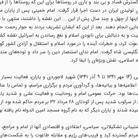
گسترش فساد و بی بند و باری در روستاها برای این که روستاها را از 
ی تولیدی ایران در دست اجرا قرار گرفت. امام خمینی پس از پایان م
اینها از چهل و چند سال پش از این ... این نقشه را داشتند، منتهی با 
ایی انجام دهند. بعد از این که ایشان تشریف بردند به جوار رحمت حق
یت و به دنبالش برای نابودی اسلام و نفع رساندن به اسرائیل نقشه کش
عوت کرد، و خطرات آینده را در مورد اسلام و استقلال و آزادی کشور گو
انگلیسی شاه گرفت. امام ندای استنصار دین را سر داد و توده‌های متد
اسلامی، نقش ویژه‌ای را ایفا کرد.
در جریان نهضت دو ماهه در فتنه انجمن‌های ایالتی و ولایتی (14 مهر 1341 تا 9 آذر 1341) شهید لاجوردی و یار
علامیه‌ها و بیانیه‌ها، و گردآوری مردم و برگزاری مراسم، و تماس با عن
لیت‌ها بود. حرکت عمومی امام و روحانیت و فعالیت علنی و شدید یار
موقع نام موتلفه اسلامی را نداشتند - ترس و وحشتی که پس از سرکوب شدید پس از کودتای 28 مرداد
ده شدند و یاران دیگر که به نام گروه مسجد امین الدوله نام یافته بو
شتیبانی تشکیلاتی، سیاسی، اعتقادی و اقتصادی آنها از امام و مراجع،
 مردم گسترده کرد و فریب‌های رژیم و مقابله طاغوت را به شکست‌ها