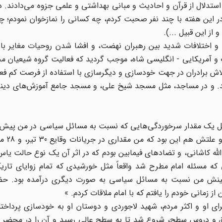
 استدلال از قرآن و احادیث و مبانی بهداشتی و علمی جزوه می‌دادند. د
ر این هفته با چند نفر صحبت کردم، چه کسانی را نمازخوان نمودم؛ چند
از این قبیل ...).
لی شدن نفت، و اختلافات شدید بین رهبران نهضت، و افشا شدن روحیات مغایر 
 و آمریکایی - انگلیسی شاه، موجب گردید که فعالیت گروه شیعیان م
لاش برادران در جهت خودسازی و دیگرسازی با استفاده از فرصت کم فع
مد. و در مساجد، مثل مسجد شیخ علی، و مسجد جامع آموزش‌های دین
لیل یک مقدار سرخوردگی‌هایی که نسبت به مسائل سیاسی در من پیش آ
شاید بتوان گفت این حا
ه کاشانی، و تضادهای فیمابین بودم که در اثر آن یک نوع حالت یاس
ه مسئله امام مطرح شد واقعاً مثل خورشیدی که تمام زوایای تاری
 و بینش من نسبت به مسائل سیاسی به صورت دیگری درآمده بود. حضو
زمانی خودم را یافتم که با امام ملاقات کردم. »
سال 41 و آغاز تولدی جدید برای او و اکثر مردم، شهید لاجوردی و دوستان او به خودسازی پرد
 و دروس سطح، شروع شد تا به سطح عالی رسید و آن را در محضر 