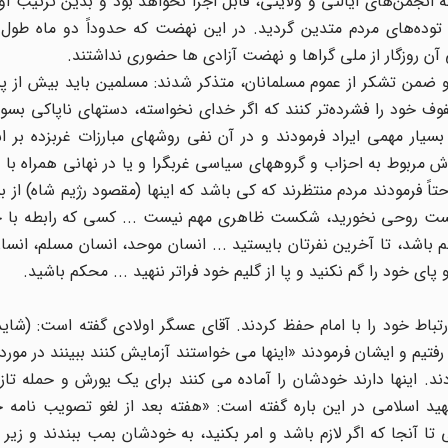
صویب نامه 14/7/41 مربوط به لایحه انجمن‌های ایالتی و ولایتی، قابل اجرا نخواهد بود و بدین ترت
ده‌های مردم متدین گردید. در این نهضت که حدوداً دو ماه طول
ن روزگار از ملی گراها و نهضت آزادی ها حضوری نداشتند.
 و ضمن تشکر از عموم مسلمانان، متذکر شدند: مسلمین باید بیش از پ
وف خود را فشرده‌تر کنند که اگر خدای نخواسته، دستهای ناپاکی بس
م در 11 آذر، سخنرانی تحلیلی بسیار مهمی ایراد فرمودند و در آن نفی روشهای مبارزات غربزده
 مربوط به احزاب و گروههای سیاسی غربگرا و یا در نهانی همراه با ا
احتاً فرمودند مردم منتظرند که کی باشد که اینها (مقصود رژیم شاه) از ب
شکست روحی نخورید، شکست ظاهری مهم نیست ... کسی که رابطه با خدا
 باشد، تا آخرین نفرتان بایستید ... انسان موحد، انسان مسلم، انس
 خود را گم نکنید و پا از گلیم خود فراتر ننهید ... محکم باشید.
رتباط خود را با امام حفظ کردند. آقای عسگر اولادی گفته است: (شای
یم و ایشان فرمودند «اینها می خواستند آزمایش کنند ببینند در مورد ا
 اینها دارند خودشان را آماده می کنند برای یک یورش و حمله تازه 
هید اسلامی در این باره گفته است: «هفته بعد از لغو تصویب نامه 
 تا آنجا که اگر لازم باشد و امر بکنید، به خودشان بمب ببندند و زیر