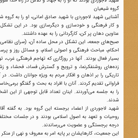
شهید لاجوردی بودند که او را به جهاد و تلاش در راه خدا سوق
گروه شیعیان
آشنایی شهید لاجوردی با شهید صادق امانی، او را به گرو
و کار فرهنگی و خودسازی و دیگرسازی بود. در این تشکل شه
عناوین دهان پر کن، کارگردانی را به عهده داشتند.
صبح‌های جمعه، این تشکل در محل ساده آن، (سرای نظامی- 
احکام، مباحث فرهنگی و اصولی اسلام، و مسائل روز و پرس
بسیار فعال بودند. آنها در روزگاری که تهاجم فرهنگی غرب، 
زده‌های روشنفکرنما، و ترویج و گسترش فساد، فحشاء و ز
تاریکی را بر اذهان و افکار مردم به ویژه جوانان داشت. د
فراوانی تقدیم کردند. آنان با افراد به بحث و گفتگو برمی‌خا
را به جلسه می‌آوردند. اینان تعداد قابل توجهی از این ا
شدند.
شهید لاجوردی از اعضاء برجسته این گروه بود. به گفته آ
روحیات و تعهد به اصول اسلامی بودند و در جلسات مختلفی 
درجه برجستگی و عضویت می‌رساندند.
این جمعیت، کارهایشان بر پایه امر به معروف و نهی از منکر ب