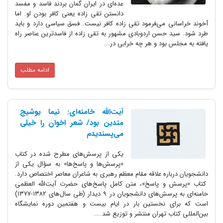
عده‌ای در ایران گمان بردند فاسد و مفسد
دانستن تقی زاده یعنی کافر بودن او. اما
آخوند خراسانی می‌فرمود تقی زاده کافر نیست. فسق سیاسی دارد و باید
طرد شود. سید حسن اردوبادی مشهور به تقی زاده از فاسد‌ترین عناصر راه
یافته به مجلس بود و هر چه خرابی در...
ادامه مطلب
آیت‌الله خامنه‌ای: نیما یوشیج
متدین بود/ شعر‌ اخوان را خیلی
می‌پسندیدم
یکی از پرسش‌های مطرح شده در کتاب
«پرسش‌ها و پاسخ‌ها» به سؤال یکی از
دانشجویان درباره علاقه مقام معظم رهبری به شاعران معاصر اختصاص دارد.
کتاب «پرسش و پاسخ»، متن کامل پاسخ‌های حضرت آیت‌الله العظمی
خامنه‌ای به پرسش‌های دانشجویان در ۹ دیدار (طی سال‌های ۱۳۸۲-۱۳۷۷)
‌است که برای نخستین بار در ایام بیست و هفتمین دوره نمایشگاه
بین‌المللی کتاب تهران منتشر و توزیع شد....