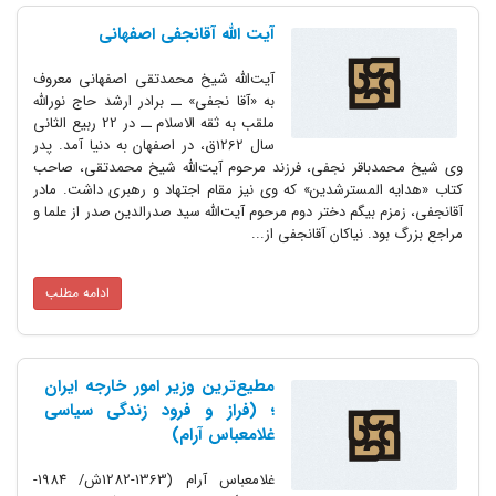
آیت الله آقانجفی اصفهانی
آیت‌الله شیخ محمدتقی اصفهانی معروف
به «آقا نجفی» ــ برادر ارشد حاج نورالله
ملقب به ثقه الاسلام ــ در 22 ربیع الثانی
سال 1262ق، در اصفهان به دنیا آمد. پدر
وی شیخ محمدباقر نجفی، فرزند مرحوم آیت‌الله شیخ محمدتقی، صاحب
کتاب «هدایه المسترشدین» که وی نیز مقام اجتهاد و رهبری داشت. مادر
آقانجفی، زمزم بیگم دختر دوم مرحوم آیت‌الله سید صدرالدین صدر از علما و
مراجع بزرگ بود. نیاکان آقانجفی از...
ادامه مطلب
مطیع‌ترین وزیر امور خارجه ایران
؛ (فراز و فرود زندگی سیاسی
غلامعباس آرام)
غلامعباس آرام (1363-1282ش/ 1984-