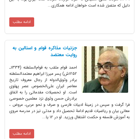
دلیل که متضرّر شده است خواهان ادامه همکاری...
ادامه مطلب
جزئیات مذاکره قوام و استالین به
روایت معتضد
‌احمد قوام ملقب به قوام‌السلطنه (1334ـ
1252ش) پسر میرزا ابراهیم معتمدالسلطنه
برادر وثوق‌الدوله از رجال معروف تاریخ
معاصر ایران علی‌الخصوص عصر پهلوی
است. او تحصیلات مقدماتی را به اتفاق
برادرش حسن وثوق نزد معلمین خصوصی
فرا گرفت و سپس در زمینۀ ادبیات فارسی و صرف و نحو عربی، عروض ،
معانی بیان و ریاضیات قدیم ادامۀ تحصیل داد و مدتی نیز در مدرسه مروی
به آموزش فلسفه و حکمت اشتغال ورزید. او در 12 یا...
ادامه مطلب