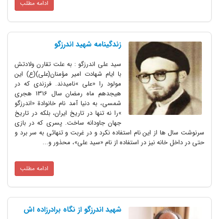
ادامه مطلب
زندگینامه شهید اندرزگو
سید علی اندرزگو : به علت تقارن ولادتش
با ایام شهادت امیر مؤمنان(علی)(ع) این
مولود را «علی »نامیدند. فرزندی که در
هیجدهم ماه رمضان سال 1316 هجری
شمسی، به دنیا آمد نام خانوادة «اندرزگو
»را نه تنها در تاریخ ایران، بلکه در تاریخ
جهان جاودانه ساخت. پسری که در بازی
سرنوشت ‌سال ها از این نام استفاده نکرد و در غربت و تنهائی به سر برد و
حتی در داخل خانه نیز در استفاده از نام «سید علی»، محذور و...
ادامه مطلب
شهید اندرزگو از نگاه برادرزاده اش