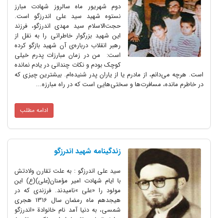
دوم شهریور ماه سالروز شهادت مبارز
نستوه شهید سید علی اندرزگو است.
حجت‌الاسلام سید مهدی اندرزگو، فرزند
این شهید بزرگوار خاطراتی را به نقل از
رهبر انقلاب درباره‌ی آن شهید بازگو کرده
است: من در زمان مبارزات پدرم خیلی
کوچک بودم و نکات چندانی در یادم نمانده
است. هرچه می‌دانم، از مادرم یا از یاران پدر شنیده‌ام. بیشترین چیزی که
در خاطرم مانده، مسافرت‌ها و سختی‌هایی است که در راه مبارزه...
ادامه مطلب
زندگینامه شهید اندرزگو
سید علی اندرزگو : به علت تقارن ولادتش
با ایام شهادت امیر مؤمنان(علی)(ع) این
مولود را «علی »نامیدند. فرزندی که در
هیجدهم ماه رمضان سال 1316 هجری
شمسی، به دنیا آمد نام خانوادة «اندرزگو