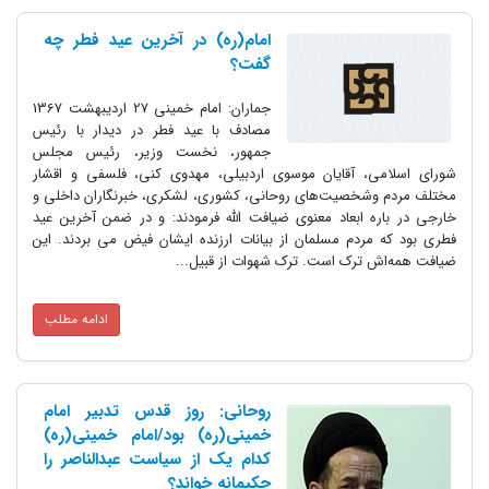
امام(ره) در آخرین عید فطر چه
گفت؟
جماران: امام خمینی 27 اردیبهشت 1367
مصادف با عید فطر در دیدار با رئیس
جمهور، نخست وزیر، رئیس مجلس
شورای اسلامی، آقایان موسوی اردبیلی، مهدوی کنی، فلسفی و اقشار
مختلف مردم و‌شخصیت‌های روحانی، کشوری، لشکری، خبرنگاران داخلی و
خارجی در باره ابعاد معنوی ضیافت الله فرمودند: و در ضمن آخرین عید
فطری بود که مردم مسلمان از بیانات ارزنده ایشان فیض می بردند. این
ضیافت همه‌اش ترک است. ترک شهوات از قبیل...
ادامه مطلب
روحانی: روز قدس تدبیر امام
خمینی(ره) بود/امام خمینی(ره)
کدام یک از سیاست عبد‌الناصر را
حکیمانه خواند؟