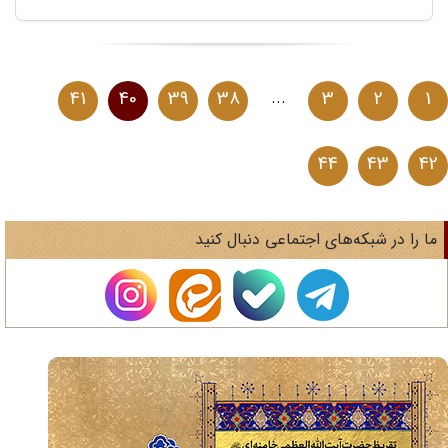
41
40
39
38
...
3
2
1
44
43
4
ا را در شبکه‌های اجتماعی دنبال کنید