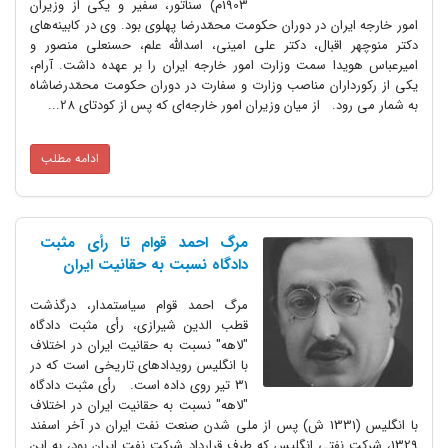
1903م) سناتور، سفیر و یکی از وزیران
امور خارجه ایران در دوران حکومت محمّدرضا پهلوی بود. وی در کابینه‌های
دکتر منوچهر اقبال، دکتر علی امینی، اسدالله علم، حسنعلی منصور و
امیرعباس هویدا سمت وزارت امور خارجه ایران را بر عهده داشت. آرام،
یکی از رکورداران مناصب وزارت و سفارت در دوران حکومت محمّدرضاشاه
به شمار می رود. از میان وزیران امور خارجه‌ای که پس از کودتای 28...
ادامه مطلب
مرگ احمد قوام تا رأی مثبت
دادگاه نسبت به حقانیت ایران
مرگ احمد قوام سیاستمدار،‌ درگذشت
قطب الدین شیرازی، رأی مثبت دادگاه
"لاهه" نسبت به حقانیت ایران در اختلاف
با انگلیس رویداد‌های تاریخی است که در
31 تیر روی داده است. رأی مثبت دادگاه
"لاهه" نسبت به حقانیت ایران در اختلاف
با انگلیس (1331 ش) پس از ملی شدن صنعت نفت ایران در آخر اسفند
1329، شرکت نفتی انگلیس که طرف قرارداد شرکت نفت ایران بود، به این