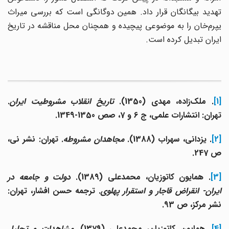
تهدید بیگانگان قرار داد. همین دوگانگی است که بررسی میراث
یپرم‌خان را به موضوعی پیچیده و همچنان محل مناقشه در تاریخ
ایران تبدیل کرده است.
[1
. ملک‌زاده
،
مهدی (1350).
تاریخ انقلاب مشروطیت ایران
.
تهران: انتشارات علمی، ج 6 و 7، صص 1350-1349.
[2]
. یزدانی، سهراب (1388).
مجاهدان مشروطه
. تهران: نشر نی،
ص 247.
[3]
. همایون کاتوزیان، محمدعلی (1389).
دولت و جامعه در
یران- انقراض قاجار و استقرار پهلوی
. ترجمه حسن افشار، تهران:
نشر مرکز، ص 93.
[4
. همایون کاتوزیان، محمدعلی (1379).
مشاهدات و تحلیل