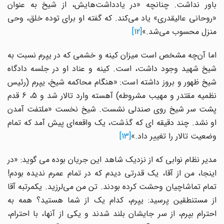
باور نداشت. چنانچه «در یادداشت‌هایش، از شیخ به عنوان
«روحانی عالیقدری» یاد می‌کند. که گفته او برای توده خلق، وحی
منزل محسوب می‌شد.»
[12]
اما آن‌چه مشخص است میزان کینه و خشمی که در یپرم نسبت به
شیخ شهید وجود داشت، است. کینه و عناد او در جلسه دادگاه
شیخ ظهور و بروز داشته است: «هنگام محاکمه شیخ، یپرم (رئیس
نظمیه مقتدر و مهیب مشروطه) آهسته وارد تالار شد و 5، 6 قدم
پشت سر شیخ روی صندلی نشست. شیخ نخست «ملتفت آمدن
او نشد. چند دقیقه ای که گذشت، یک واقعه‌ای پیش آمد که تمام
وضعیت تالار را تغییر داد.»
[13]
مدیر نظام نوابی که از نزدیک شاهد این جریان بوده می گوید: «در
اینجا، من از آقا، یک قدرتی دیدم که در تمام عمرم ندیده بودم!
تمام تماشاچیان وحشت کرده بودند. تن من می‌لرزید. یکمرتبه آقا
از مستنطقین پرسید: یپرم، کدام یک از شما هستید؟ همه به
احترام بپرم، از سر جایشان بلند شدند و یکی از آنها، با احترام،