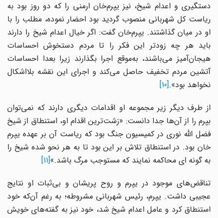
دستگیری و اعدام شیخ، نیز یپرم‌خان ارمنی را که دو روز بود به
ریاست کل شهربانی منصوب گردید بود احضار نموده، مطلب را با
او در میان گذاشتند. یپرم‌خان گفت: اگر خیال اعدام شیخ را دارند
باید هر چه زودتر این فکر را تا مردم دستخوش احساسات
هیجان‌آمیز می‌باشند، به‌موقع اجرا بگذارند زیرا بعدا احساسات
آتشین مردم تخفیف حاصل می‌کند و اجرای این نقشه بلااشکال
نخواهد بود».
[10]
از طرف دیگر زیر مجموعه او اقدامات دیگری دارند که نمی‌توان
بپرم را از آن‌ها جدا دانست: «زشت‌ترین اقدام او، استنطاق از شیخ
فضل الله نوری در کمیسیون جنگ بود که ریاست آن بر عهده یپرم
خان بود. در استنطاق تلاش بر این بود تا به هر نحو شده شیخ را
به گونه ای محاکمه نمایند که مستوجب مرگ باشد.»
[11]
تناقض‌های موجود در یپرم و روح پریشان و بی‌ثبات او نتایج
عجیبی داشت. یپرم، رئیس شهربانی مشروطه؛ به رغم آن‌که خود
استنطاق کرد و عامل اعدام شیخ شد، خود نیز به گفته‌های خویش