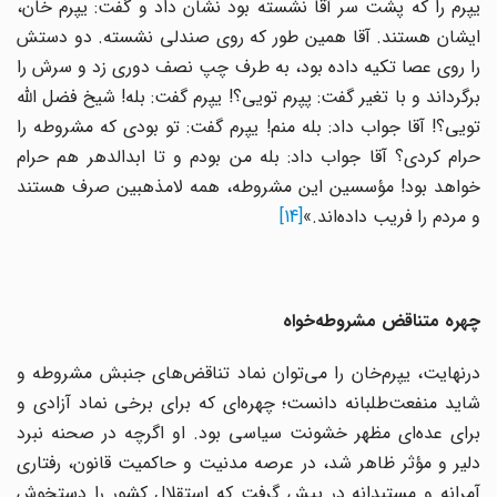
یپرم را که پشت سر آقا نشسته بود نشان داد و گفت: یپرم خان،
ایشان هستند. آقا همین طور که روی صندلی نشسته. دو دستش
را روی عصا تکیه داده بود، به طرف چپ نصف دوری زد و سرش را
برگرداند و با تغیر گفت: پپرم تویی؟! یپرم گفت: بله! شیخ فضل الله
تویی؟! آقا جواب داد: بله منم! یپرم گفت: تو بودی که مشروطه را
حرام کردی؟ آقا جواب داد: بله من بودم و تا ابدالدهر هم حرام
خواهد بود! مؤسسین این مشروطه، همه لامذهبین صرف هستند
و مردم را فریب داده‌اند.»
[14]
چهره متناقض مشروطه‌خواه
درنهایت، یپرم‌خان را می‌توان نماد تناقض‌های جنبش مشروطه و
شاید منفعت‌طلبانه دانست؛ چهره‌ای که برای برخی نماد آزادی و
برای عده‌ای مظهر خشونت سیاسی بود. او اگرچه در صحنه نبرد
دلیر و مؤثر ظاهر شد، در عرصه‌ مدنیت و حاکمیت قانون، رفتاری
آمرانه و مستبدانه در پیش گرفت که استقلال کشور را دستخوش