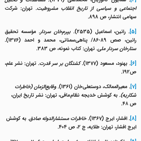
اجتماعی و سیاسی از تاریخ انقلاب مشروطیت
. تهران: شرکت
سهامی انتشار، ص 898
.
[5
. رائین، اسماعیل (2535).
یپرم‌خان سردار
. مؤسسه تحقیق
ائین، صص 89-86/ پناهی‌سمنانی، محمد و احمد (1376).
ستارخان سردار ملی
. تهران: کتاب نمونه، ص 383.
[6
. بهنود، مسعود (1377).
کشتگان بر سر قدرت
. تهران: نشر علم،
ص192.
[7]
. معیرالممالک، دوستعلی‌خان (1361).
وقایع‌الزمان (خاطرات
شکاریه)
. به کوشش خدیجه نظام‌مافی، تهران: نشر تاریخ ایران،
ص ۴۸.
[8]
. افشار، ایرج (1367).
خاطرات مستشارالدوله صادق
. به کوشش
ایرج افشار، تهران: طلایه، ج ۲، ص 404.