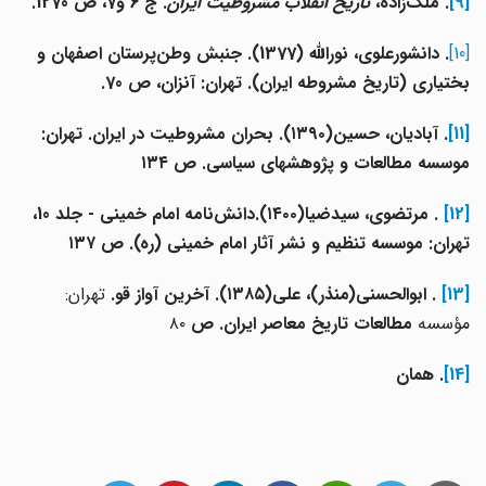
[9]
. ملک‌زاده،
تاریخ انقلاب مشروطیت ایران
. ج 6 و7، ص
1270.
[10]
. دانشور‌علوی، نورالله (1377). جنبش وطن‌پرستان اصفهان و
بختیاری (تاریخ مشروطه ایران). تهران: آنزان، ص 70.
[11]
. آبادیان، حسین(۱۳۹۰). بحران مشروطیت در ایران. تهران:
موسسه مطالعات و پژوهشهای سیاسی. ص ۱۳۴
[12]
. مرتضوی، سیدضیا(۱۴۰۰).دانش‌نامه امام خمینی - جلد 10،
تهران: موسسه تنظیم و نشر آثار امام خمینی (ره). ص ۱۳۷
[13]
. ابوالحسنی(منذر)، علی(۱۳۸۵). آخرین آواز قو.
تهران:
مؤسسه
مطالعات تاریخ معاصر ایران. ص
۸۰
[14]
. همان