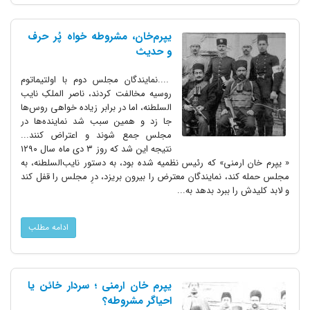
یپرم‌خان، مشروطه خواه پُر حرف
و حدیث
....نمایندگان مجلس دوم با اولتیماتوم
روسیه مخالفت کردند، ناصر الملکِ نایب
السلطنه، اما در برابر زیاده خواهی روس‌ها
جا زد و همین سبب شد نماینده‌ها در
مجلس جمع شوند و اعتراض کنند...
نتیجه این شد که روز ۳ دی ماه سال ۱۲۹۰
« یپرم خان ارمنی» که رئیس نظمیه شده بود، به دستور نایب‌السلطنه، به
مجلس حمله کند، نمایندگان معترض را بیرون بریزد، درِ مجلس را قفل کند
و لابد کلیدش را ببرد بدهد به...
ادامه مطلب
یپرم خان ارمنی ؛ سردار خائن یا
احیاگر مشروطه؟