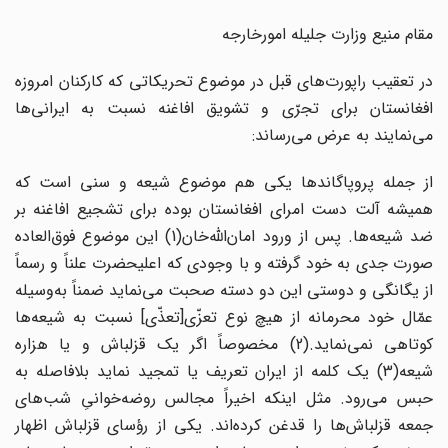
مقام منیع وزارت جلیله امورخارجه
در تعقیب راپورت‌های قبل در موضوع تحریکاتی که کارکنان امروزه
افغانستان برای تجرّی و تشویق افاغنه نسبت به ایرانی‌ها
می‌نمایند به عرض می‌رساند:
از جمله پروپاگاندها یکی هم موضوع شیعه و سنی است که
همیشه آلت دست امرای افغانستان بوده برای تشجیع افاغنه بر
ضد شیعه‌ها. پس از ورود امان‌الله‌خان(1) این موضوع فوق‌العاده
صورت جدی به خود گرفته و با وجودی که اعلیحضرت علناً و رسماً
از یگانگی و دوستی این دو دسته صحبت می‌نماید ضمناً به‌وسیله
عمّال خود محرمانه از هیچ نوع تعزّی[تعذّی] نسبت به شیعه‌ها
کوتاهی نمی‌نماید.(2) مخصوصاً اگر یک قزلباش و یا هزاره
شیعه(3) یک کلمه از ایران تعریف یا تمجید نماید بلافاصله به
حبس می‌رود. مثل اینکه اخیراً مجالس روضه‌خوانیِ شب‌های
جمعه قزلباش‌ها را قدغن کرده‌اند. یکی از رؤسای قزلباش اظهار