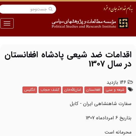
منو
اقدامات ضد شیعی پادشاه افغانستان
در سال 1307
146 بازدید
شیعه و سنی
افغانستان
امان‌الله‌خان
کشف حجاب
انگلیس
سفارت شاهنشاهی ایران - کابل
بتاریخ 6 امردادماه 1307
محرمانه است