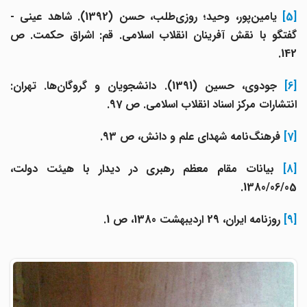
[5]
یامین‌پور، وحید؛ روزی‌طلب، حسن (1392). شاهد عینی -
گفتگو با نقش آفرینان انقلاب اسلامی. قم: اشراق حکمت. ص
142.
[6
جودوی، حسین (1391). دانشجویان و گروگان‌ها. تهران:
انتشارات مرکز اسناد انقلاب اسلامی. ص 97.
[7]
فرهنگ‌نامه شهدای علم و دانش، ص 93.
[8]
بیانات مقام معظم رهبری در دیدار با هیئت دولت،
1380/06/05.
[9]
روزنامه ایران، 29 اردیبهشت 1380، ص 1.