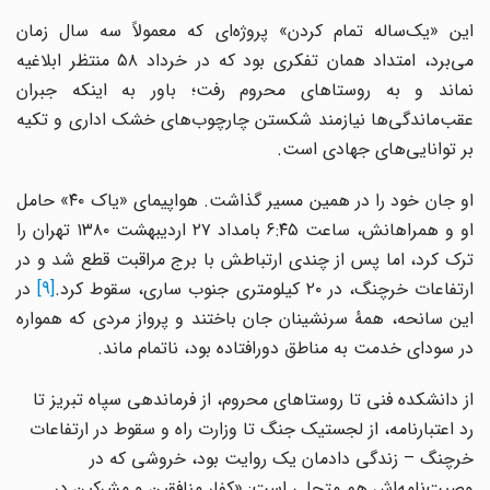
این «یک‌ساله تمام کردن» پروژه‌ای که معمولاً سه سال زمان
می‌برد، امتداد همان تفکری بود که در خرداد ۵۸ منتظر ابلاغیه
نماند و به روستاهای محروم رفت؛ باور به اینکه جبران
عقب‌ماندگی‌ها نیازمند شکستن چارچوب‌های خشک اداری و تکیه
بر توانایی‌های جهادی است.
او جان خود را در همین مسیر گذاشت. هواپیمای «یاک ۴۰» حامل
او و همراهانش، ساعت ۶:۴۵ بامداد ۲۷ اردیبهشت ۱۳۸۰ تهران را
ترک کرد، اما پس از چندی ارتباطش با برج مراقبت قطع شد و در
رتفاعات خرچنگ، در ۲۰ کیلومتری جنوب ساری، سقوط کرد.
[9]
در
این سانحه، همهٔ سرنشینان جان باختند و پرواز مردی که همواره
در سودای خدمت به مناطق دورافتاده بود، ناتمام ماند.
از دانشکده فنی تا روستاهای محروم، از فرماندهی سپاه تبریز تا
رد اعتبارنامه، از لجستیک جنگ تا وزارت راه و سقوط در ارتفاعات
خرچنگ – زندگی دادمان یک روایت بود، خروشی که در
وصیت‌نامه‌اش هم متجلی است: «کفار منافقین و مشرکین در