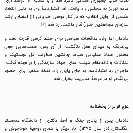
طرف حزب جمهوری اسلامی نامزد شد و با کسب ۹۳ درصد آرای
مردم تبریز به مجلس راه یافت، اما اعتبارنامهٔ وی به دلیل انتشار
عکسی از اوایل انقلاب که در کنار موسی خیابانی (از اعضای ارشد
سازمان مجاهدین خلق) قرار داشت، رد شد.
[6]
دادمان اما وارد مناقشات سیاسی برای حفظ کرسی قدرت نشد و
بی‌درنگ به میدان عمل بازگشت. از آن پس، سمت‌هایی چون
مسئول ستاد عملیاتی سپاه، جانشین معاونت کل لجستیک و
تدارکات و قائم‌مقام هیئت امنای جهاد سازندگی را بر عهده گرفت.
ماجرای رد اعتبارنامه، به جای پایان راه، نقطهٔ عطفی برای حضور
پررنگ‌تر او در عرصهٔ مدیریت بحران شد.
عزمِ فراتر از بخشنامه
دادمان پس از پایان جنگ و اخذ دکتری از دانشگاه منچستر
انگلستان (در سال ۱۳۷۵)، بار دیگر با همان روحیهٔ خودجوش و